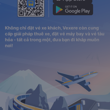
Không chỉ đặt vé xe khách, Vexere còn cung
cấp giải pháp thuê xe, đặt vé máy bay và vé tàu
hỏa - tất cả trong một, đưa bạn đi khắp muôn
nơi!