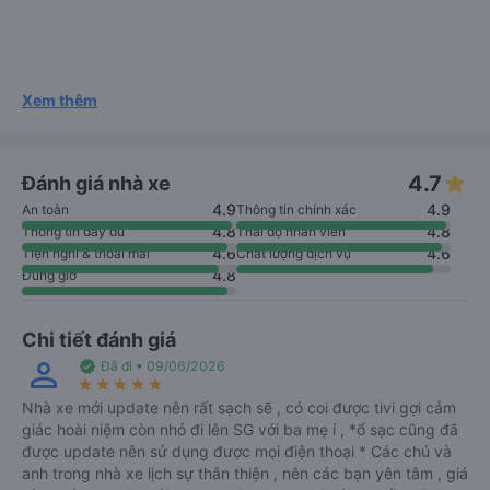
Xem thêm
4.7
Đánh giá nhà xe
4.9
4.9
An toàn
Thông tin chính xác
4.8
4.8
Thông tin đầy đủ
Thái độ nhân viên
4.6
4.6
Tiện nghi & thoải mái
Chất lượng dịch vụ
4.8
Đúng giờ
Chi tiết đánh giá
perm_identity
verified
Đã đi • 09/06/2026
star_rate
star_rate
star_rate
star_rate
star_rate
Nhà xe mới update nên rất sạch sẽ , có coi được tivi gợi cảm
giác hoài niệm còn nhỏ đi lên SG với ba mẹ í , *ổ sạc cũng đã
được update nên sử dụng được mọi điện thoại * Các chú và
anh trong nhà xe lịch sự thân thiện , nên các bạn yên tâm , giá