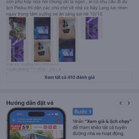
còn phù hợp nữa nói chung oki la ngen , ai có nhu cầu đi du
lịch Pleiku thì dặn các chú chở về nhà xe Bảy Lang lun nhen
ngay trung tâm xuống xe ăn sáng lun nè 10/10
Loại xe: Giường nằm limousine
Tuyến đường: TP HCM - Gia Lai
Xem tất cả 410 đánh giá
keyboard_arrow_left
keyboard_arrow_right
Hướng dẫn đặt vé