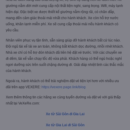
giường nằm đời mới cung cấp nội thất tiện nghi, sang trọng. Wifi, máy lạnh
hiện đại. Đặc biệt xe được thiết kế giường nằm rộng rãi, có chăn đắp,
mang đến cảm giác thoải mái nhất cho hành khách. Xe còn hỗ trợ nước
uống, khăn lạnh miễn phí. Xe sẽ cung cấp thoải mái nếu hành khách có
yêu cầu.
Nhân viên phục vụ tận tình, sẵn sàng giúp đỡ hành khách bất cứ lúc nào.
Đội ngũ tài xế lái xe an toàn, không bắt khách dọc đường, nhồi nhét khách.
Nhà xe chỉ có hỗ trợ đón khách đã liên hệ đặt vé trước. Với các chuyến xe
đi đêm, tài xế vẫn chạy tốc độ vừa phải. Khách hàng có thể ngủ hoặc nghỉ
ngơi dưỡng sức trên suốt chặng đường đi. Giải đáp nhiệt tình các thắc mắc
của hành khách.
Ngoài ra, hành khách có thể trải nghiệm đặt vé tiện lợi hơn với nhiều ưu
đãi trên app VEXERE:
https://vexere.page.link/blog
Xem thêm thông tin các hãng xe cùng tuyến đường và đặt vé với giá thấp
nhất tại VeXeRe.com:
Xe từ Sài Gòn đi Gia Lai
Xe từ Gia Lai đi Sài Gòn