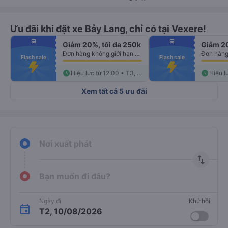
Ưu đãi khi đặt xe Bảy Lang, chỉ có tại Vexere!
fiber_manual_record
fiber_manual_record
directions_bus
directions_bus
Giảm 20%, tối đa 250k
Giảm 20
fiber_manual_record
fiber_manual_record
fiber_manual_record
fiber_manual_record
Đơn hàng không giới hạn số lượng vé
fiber_manual_record
fiber_manual_record
Flash sale
Flash sale
fiber_manual_record
fiber_manual_record
fiber_manual_record
fiber_manual_record
fiber_manual_record
schedule
fiber_manual_record
schedule
Hiệu lực từ 12:00 • T3, 11/08
Xem tất cả 5 ưu đãi
Nơi xuất phát
import_export
Bạn muốn đi đâu?
Ngày đi
Khứ hồi
T2, 10/08/2026