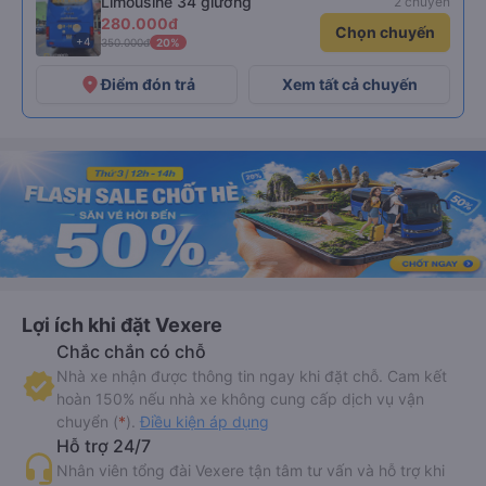
Limousine 34 giường
2 chuyến
280.000đ
Chọn chuyến
+4
350.000đ
20%
place
Điểm đón trả
Xem tất cả chuyến
Lợi ích khi đặt Vexere
Chắc chắn có chỗ
Nhà xe nhận được thông tin ngay khi đặt chỗ. Cam kết
hoàn 150% nếu nhà xe không cung cấp dịch vụ vận
chuyển (
*
).
Điều kiện áp dụng
Hỗ trợ 24/7
Nhân viên tổng đài Vexere tận tâm tư vấn và hỗ trợ khi