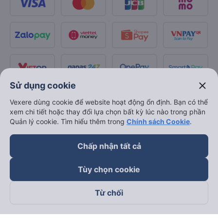
close
Sử dụng cookie
Vexere dùng cookie để website hoạt động ổn định. Bạn có thể
xem chi tiết hoặc thay đổi lựa chọn bất kỳ lúc nào trong phần
Quản lý cookie. Tìm hiểu thêm trong
Chính sách Cookie
.
Chấp nhận tất cả
Tùy chọn cookie
Từ chối
Theo dõi chúng tôi trên
Facebook
Tiktok
Youtube