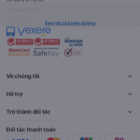
Đà Nẵng đi Huế
Hải Phòng đi Hà Nội
Xem tất cả tuyến đường
keyboard_arrow_down
Về chúng tôi
keyboard_arrow_down
Hỗ trợ
keyboard_arrow_down
Trở thành đối tác
Đối tác thanh toán