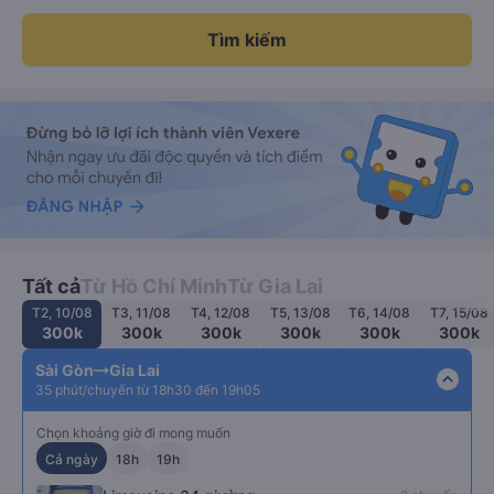
Tìm kiếm
Tất cả
Từ Hồ Chí Minh
Từ Gia Lai
T2, 10/08
T3, 11/08
T4, 12/08
T5, 13/08
T6, 14/08
T7, 15/08
300k
300k
300k
300k
300k
300k
Sài Gòn
Gia Lai
expand_less
35 phút/chuyến từ 18h30 đến 19h05
Chọn khoảng giờ đi mong muốn
Cả ngày
18h
19h