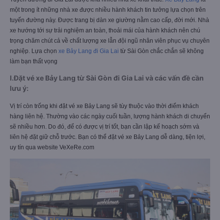
một trong ít những nhà xe được nhiều hành khách tin tưởng lựa chọn trên
tuyến đường này. Được trang bị dàn xe giường nằm cao cấp, đời mới. Nhà
xe hướng tới sự trải nghiệm an toàn, thoải mái của hành khách nên chú
trọng chăm chút cả về chất lượng xe lẫn đội ngũ nhân viên phục vụ chuyên
nghiệp. Lựa chọn
xe Bảy Lang đi Gia Lai
từ Sài Gòn chắc chắn sẽ không
làm bạn thất vọng
I.Đặt vé xe Bảy Lang từ Sài Gòn đi Gia Lai và các vấn đề cần
lưu ý:
Vị trí còn trống khi đặt vé xe Bảy Lang sẽ tùy thuộc vào thời điểm khách
hàng liên hệ. Thường vào các ngày cuối tuần, lượng hành khách di chuyển
sẽ nhiều hơn. Do đó, để có được vị trí tốt, bạn cần lập kế hoạch sớm và
liên hệ đặt giữ chỗ trước. Bạn có thể đặt vé xe Bảy Lang dễ dàng, tiện lợi,
uy tín qua website VeXeRe.com