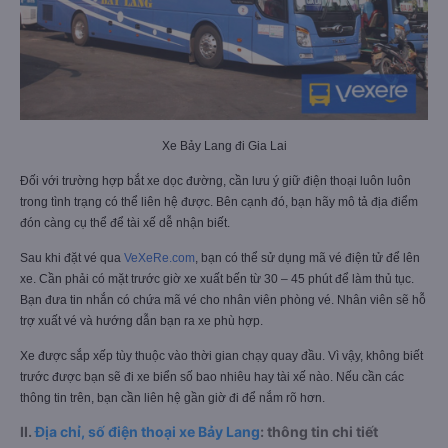
Xe Bảy Lang đi Gia Lai
Đối với trường hợp bắt xe dọc đường, cần lưu ý giữ điện thoại luôn luôn
trong tình trạng có thể liên hệ được. Bên cạnh đó, bạn hãy mô tả địa điểm
đón càng cụ thể để tài xế dễ nhận biết.
Sau khi đặt vé qua
VeXeRe.com
, bạn có thể sử dụng mã vé điện tử để lên
xe. Cần phải có mặt trước giờ xe xuất bến từ 30 – 45 phút để làm thủ tục.
Bạn đưa tin nhắn có chứa mã vé cho nhân viên phòng vé. Nhân viên sẽ hỗ
trợ xuất vé và hướng dẫn bạn ra xe phù hợp.
Xe được sắp xếp tùy thuộc vào thời gian chạy quay đầu. Vì vậy, không biết
trước được bạn sẽ đi xe biển số bao nhiêu hay tài xế nào. Nếu cần các
thông tin trên, bạn cần liên hệ gần giờ đi để nắm rõ hơn.
II.
Địa chỉ, số điện thoại xe Bảy Lang
: thông tin chi tiết