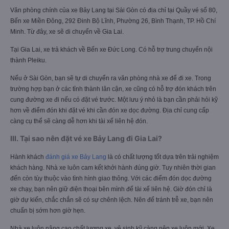
Văn phòng chính của xe Bảy Lang tại Sài Gòn có địa chỉ tại Quầy vé số 80,
Bến xe Miền Đông, 292 Đinh Bộ Lĩnh, Phường 26, Bình Thạnh, TP. Hồ Chí
Minh. Từ đây, xe sẽ di chuyển về Gia Lai.
Tại Gia Lai, xe trả khách về Bến xe Đức Long. Có hỗ trợ trung chuyển nội
thành Pleiku.
Nếu ở Sài Gòn, bạn sẽ tự di chuyển ra văn phòng nhà xe để đi xe. Trong
trường hợp bạn ở các tỉnh thành lân cận, xe cũng có hỗ trợ đón khách trên
cung đường xe đi nếu có đặt vé trước. Một lưu ý nhỏ là bạn cần phải hỏi kỹ
hơn về điểm đón khi đặt vé khi cần đón xe dọc đường. Địa chỉ cung cấp
càng cụ thể sẽ càng dễ hơn khi tài xế liên hệ đón.
III. Tại sao nên đặt vé xe Bảy Lang đi Gia Lai?
Hành khách
đánh giá xe Bảy Lang
là có chất lượng tốt dựa trên trải nghiệm
khách hàng. Nhà xe luôn cam kết khởi hành đúng giờ. Tuy nhiên thời gian
đến còn tùy thuộc vào tình hình giao thông. Với các điểm đón dọc đường
xe chạy, bạn nên giữ điện thoại bên mình để tài xế liên hệ. Giờ đón chỉ là
giờ dự kiến, chắc chắn sẽ có sự chênh lệch. Nên để tránh trễ xe, bạn nên
chuẩn bị sớm hơn giờ hẹn.
Nhà xe luôn nâng cao chất lượng xe, vệ sinh kỹ càng nên xe luôn mới. Xe