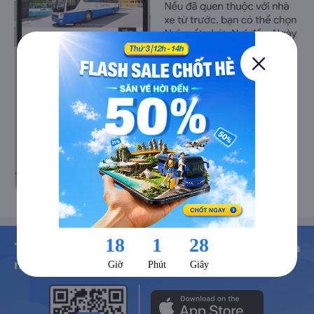
Tải ngay ứng dụng Vexere để đặt vé dễ dàng và
nhận ưu đãi hấp dẫn