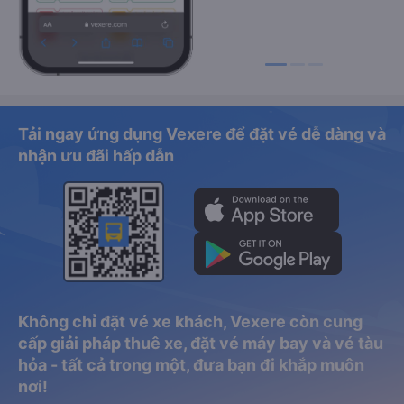
Tải ngay ứng dụng Vexere để đặt vé dễ dàng và
nhận ưu đãi hấp dẫn
Không chỉ đặt vé xe khách, Vexere còn cung
cấp giải pháp thuê xe, đặt vé máy bay và vé tàu
hỏa - tất cả trong một, đưa bạn đi khắp muôn
nơi!