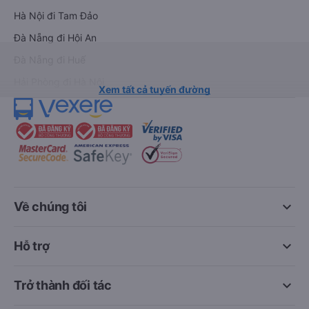
Hà Nội đi Tam Đảo
Đà Nẵng đi Hội An
Đà Nẵng đi Huế
Hải Phòng đi Hà Nội
Xem tất cả tuyến đường
keyboard_arrow_down
Về chúng tôi
keyboard_arrow_down
Hỗ trợ
keyboard_arrow_down
Trở thành đối tác