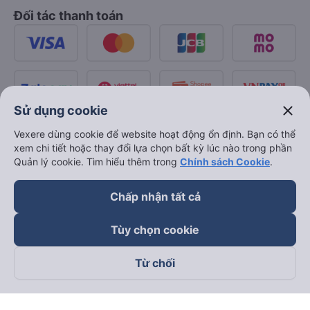
Đối tác thanh toán
close
Sử dụng cookie
Vexere dùng cookie để website hoạt động ổn định. Bạn có thể
xem chi tiết hoặc thay đổi lựa chọn bất kỳ lúc nào trong phần
Quản lý cookie. Tìm hiểu thêm trong
Chính sách Cookie
.
Chấp nhận tất cả
Tùy chọn cookie
Từ chối