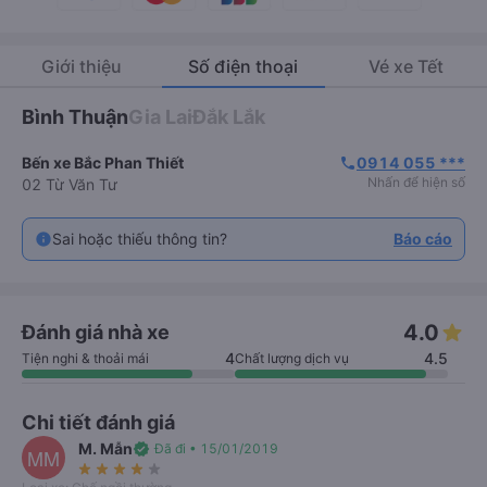
Giới thiệu
Số điện thoại
Vé xe Tết
Bình Thuận
Gia Lai
Đắk Lắk
Bến xe Bắc Phan Thiết
0914 055 ***
phone
Nhấn để hiện số
02 Từ Văn Tư
Sai hoặc thiếu thông tin?
Báo cáo
4.0
Đánh giá nhà xe
4
4.5
Tiện nghi & thoải mái
Chất lượng dịch vụ
Chi tiết đánh giá
M. Mẫn
verified
Đã đi • 15/01/2019
MM
star_rate
star_rate
star_rate
star_rate
star_rate