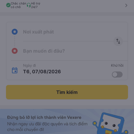
Chắc chắn
Hỗ trợ
keyboard_arrow_right
có chỗ
24/7
Nơi xuất phát
import_export
Bạn muốn đi đâu?
Ngày đi
Khứ hồi
T6, 07/08/2026
Tìm kiếm