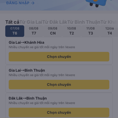
Tất cả
Từ Gia Lai
Từ Đắk Lắk
Từ Bình Thuận
Từ Khá
07/08
08/08
09/08
10/08
11/08
12/08
T6
T7
CN
T2
T3
T4
Gia Lai
Khánh Hòa
Nhiều chuyến xe giá tốt mỗi ngày trên Vexere
Chọn chuyến
Gia Lai
Bình Thuận
Nhiều chuyến xe giá tốt mỗi ngày trên Vexere
Chọn chuyến
Đắk Lắk
Bình Thuận
Nhiều chuyến xe giá tốt mỗi ngày trên Vexere
Chọn chuyến