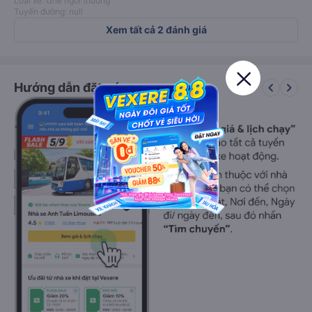
Loại xe: Ghế ngồi thường
Tuyến đường: null
Xem tất cả 2 đánh giá
keyboard_arrow_left
keyboard_arrow_right
Hướng dẫn đặt vé