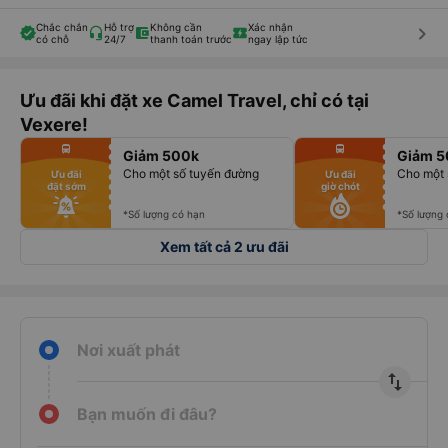
Chắc chắn
Hỗ trợ
Không cần
Xác nhận
keyboard_arrow_right
có chỗ
24/7
thanh toán trước
ngay lập tức
Ưu đãi khi đặt xe Camel Travel, chỉ có tại
Vexere!
fiber_manual_record
fiber_manual_record
directions_bus
directions_bus
Giảm 500k
Giảm 5
fiber_manual_record
fiber_manual_record
fiber_manual_record
fiber_manual_record
Cho một số tuyến đường
Cho một 
Ưu đãi
Ưu đãi
fiber_manual_record
fiber_manual_record
đặt sớm
giờ chót
fiber_manual_record
fiber_manual_record
fiber_manual_record
fiber_manual_record
fiber_manual_record
fiber_manual_record
*Số lượng có hạn
*Số lượng
Xem tất cả 2 ưu đãi
Nơi xuất phát
import_export
Bạn muốn đi đâu?