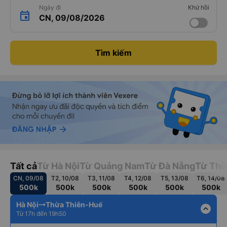
Ngày đi
Khứ hồi
CN, 09/08/2026
Tìm kiếm
Tất cả
Từ Hà Nội
Từ Quảng Nam
Từ Đà Nẵng
Từ Thừ
CN, 09/08
T2, 10/08
T3, 11/08
T4, 12/08
T5, 13/08
T6, 14/08
500k
500k
500k
500k
500k
500k
Hà Nội
Thừa Thiên-Huế
expand_less
Từ 17h đến 19h50