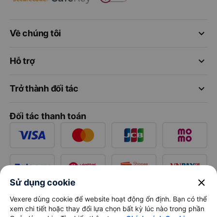
keyboard_arrow_down
Về chúng tôi
keyboard_arrow_down
Hỗ trợ
keyboard_arrow_down
Trở thành đối tác
Đối tác thanh toán
close
Sử dụng cookie
Vexere dùng cookie để website hoạt động ổn định. Bạn có thể
xem chi tiết hoặc thay đổi lựa chọn bất kỳ lúc nào trong phần