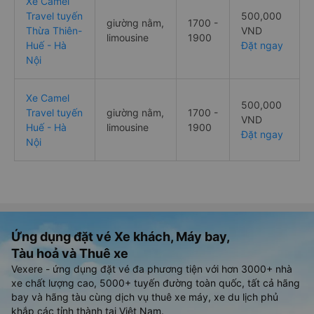
Xe Camel
Travel tuyến
500,000
giường nằm,
1700 -
Thừa Thiên-
VND
limousine
1900
Huế - Hà
Đặt ngay
Nội
Xe Camel
500,000
Travel tuyến
giường nằm,
1700 -
VND
Huế - Hà
limousine
1900
Đặt ngay
Nội
Ứng dụng đặt vé Xe khách, Máy bay,
Tàu hoả và Thuê xe
Vexere - ứng dụng đặt vé đa phương tiện với hơn 3000+ nhà
xe chất lượng cao, 5000+ tuyến đường toàn quốc, tất cả hãng
bay và hãng tàu cùng dịch vụ thuê xe máy, xe du lịch phủ
khắp các tỉnh thành tại Việt Nam.