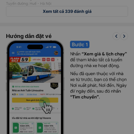
Tuyến đường: Huế - Hà Nội
Xem tất cả 339 đánh giá
keyboard_arrow_left
keyboard_arrow_right
Hướng dẫn đặt vé