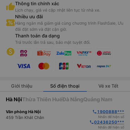
Thông tin chính xác
Lịch chạy, giá vé cập nhật liên tục từ nhà xe.
Nhiều ưu đãi
Hàng ngàn mã giảm giá cùng chương trình FlashSale, Ưu
đãi đặt sớm và đặt cận giờ.
Thanh toán đa dạng
Trả trước lẫn trả sau, bảo mật tuyệt đối.
Giới thiệu
Số điện thoại
Vé xe Tết
Hà Nội
Thừa Thiên Huế
Đà Nẵng
Quảng Nam
Văn phòng Hà Nội
1900888***
phone
Nhấn để hiện số
459 Trần Khát Chân
02436250***
phone
Nhấn để hiện số