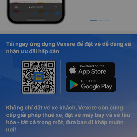
Tải ngay ứng dụng Vexere để đặt vé dễ dàng và
nhận ưu đãi hấp dẫn
Không chỉ đặt vé xe khách, Vexere còn cung
cấp giải pháp thuê xe, đặt vé máy bay và vé tàu
hỏa - tất cả trong một, đưa bạn đi khắp muôn
nơi!