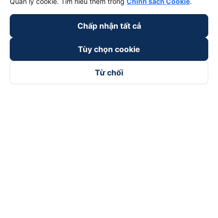
Quản lý cookie. Tìm hiểu thêm trong
Chính sách Cookie
.
Chấp nhận tất cả
Tùy chọn cookie
Từ chối
Theo dõi chúng tôi trên
Facebook
Tiktok
Youtube
Công ty TNHH Thương Mại Dịch Vụ Vexere
Địa chỉ đăng ký kinh doanh: 8C Chữ Đồng Tử, Phường Tân
Sơn Nhất, TP. Hồ Chí Minh, Việt Nam
Địa chỉ
:
Lầu 2, toà nhà H3 Circo Hoàng Diệu, 384 Hoàng Diệu,
Phường Khánh Hội, TP Hồ Chí Minh, Việt Nam
Tầng 3, toà nhà 101 Láng Hạ, 101 Láng Hạ, Phường Láng, TP.