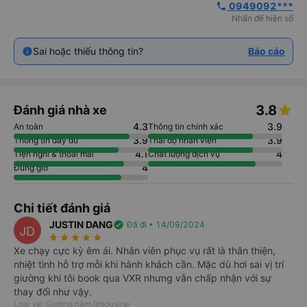
 0949092***
phone
Nhấn để hiện số
Sai hoặc thiếu thông tin?
Báo cáo
3.8
Đánh giá nhà xe
4.3
3.9
An toàn
Thông tin chính xác
3.9
3.9
Thông tin đầy đủ
Thái độ nhân viên
4.1
4
Tiện nghi & thoải mái
Chất lượng dịch vụ
4
Đúng giờ
Chi tiết đánh giá
JUSTIN DANG
verified
Đã đi • 14/09/2024
JD
star_rate
star_rate
star_rate
star_rate
star_rate
Xe chạy cực kỳ êm ái. Nhân viên phục vụ rất là thân thiện,
nhiệt tình hỗ trợ mỗi khi hành khách cần. Mặc dù hơi sai vị trí
giường khi tôi book qua VXR nhưng vẫn chấp nhận với sự
thay đổi như vậy.
Loại xe: Giường nằm limousine