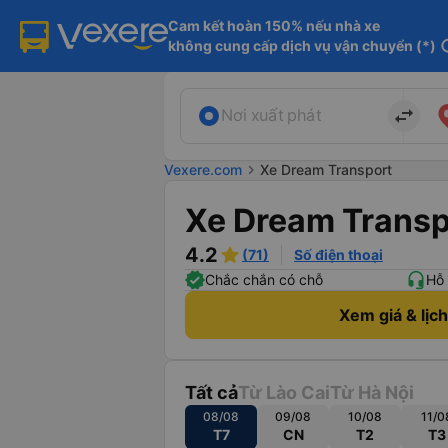
Cam kết hoàn 150% nếu nhà xe

không cung cấp dịch vụ vận chuyển (*)
in
import_export
Nơi xuất phát
Vexere.com
chevron_right
Xe Dream Transport
Xe Dream Transp
4.2
(71)
Số điện thoại
Chắc chắn có chỗ
Hỗ 
Xem giá & lịc
Tất cả
Từ Lào Cai
Từ Hà Nội
08/08
09/08
10/08
11/0
T7
CN
T2
T3