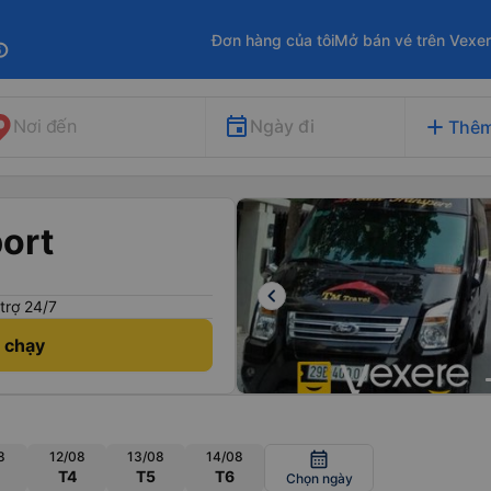
Đơn hàng của tôi
Mở bán vé trên Vexe
fo
add
Ngày đi
Nơi đến
Thêm
ort
keyboard_arrow_left
trợ 24/7
h chạy
8
12/08
13/08
14/08
calendar_month
T4
T5
T6
Chọn ngày