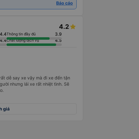
Báo cáo
4.2
4.4
3.9
Thông tin đầy đủ
4.4
4.5
Chất lượng dịch vụ
 rất dễ say xe vậy mà đi xe đến tận
ười nhưng lái xe rất nhiệt tình. Sẽ
o.
h giá