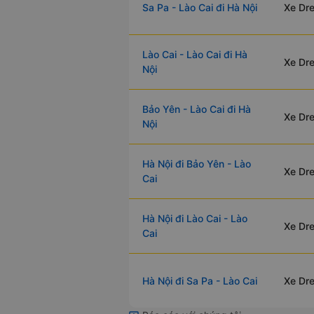
Sa Pa - Lào Cai đi Hà Nội
Xe Dre
Lào Cai - Lào Cai đi Hà
Xe Dre
Nội
Bảo Yên - Lào Cai đi Hà
Xe Dre
Nội
Nội thất xe Dream Transport Limousine đi Quảng Ninh từ Hà Nội
ine Dream Transport là dòng xe Limousine có thiết kế 9 ghế cao cấ
Hà Nội đi Bảo Yên - Lào
Xe Dre
 thường tạo không gian rộng rãi, kích thước ghế lớn. Các ghế giữa 
Cai
ó thể ngả từ 10~45 độ tùy theo nhu cầu. Trên xe trang bị Wifi, cổng
tại vị trí các ghế, màn hình cỡ lớn LED 21 inches và khăn lạnh, nước
Hà Nội đi Lào Cai - Lào
Xe Dre
Cai
gồi được thiết kế trượt ngã bằng các nút điều chỉnh, hành khách có 
hế phù hợp và thoải mái nhất một cách dễ dàng, nhanh chóng.
Hà Nội đi Sa Pa - Lào Cai
Xe Dre
 phục vụ luôn nhiệt tình hỗ trợ khách hàng trong mọi tình huống, tài
kỹ lưỡng, luôn đặt sự an toàn và thoải mái của hành khách lên trên hế