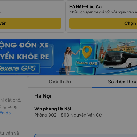
Hà Nội
Lào Cai
e
Nhiều chuyến xe giá tốt mỗi ngày trên 
yến
Chọn
Giới thiệu
Số điện thoạ
Hà Nội
hi đặt chỗ.
ông cung
Văn phòng Hà Nội
iện áp
Phòng 902 - 80B Nguyễn Văn Cừ
ục vụ hành
 tư vấn và