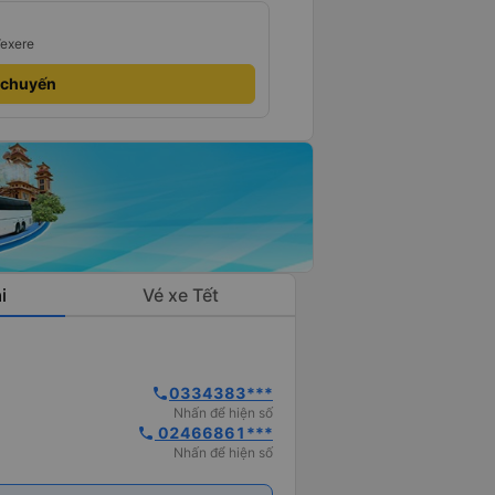
Vexere
 chuyến
i
Vé xe Tết
0334383***
phone
Nhấn để hiện số
 02466861***
phone
Nhấn để hiện số