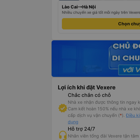
Lào Cai
Hà Nội
Nhiều chuyến xe giá tốt mỗi ngày trên Vexer
Chọn chu
Lợi ích khi đặt Vexere
Chắc chắn có chỗ
 tin xe Dream Transport
Nhà xe nhận được thông tin ngay k
Cam kết hoàn 150% nếu nhà xe kh
ew xe Dream Transport đi Sapa từ Hà Nội
cấp dịch vụ vận chuyển (
*
).
Điều k
dụng
Transport đi Sapa là hãng xe Vip Limosine 9 chỗ chuyên nghiệp ph
Hỗ trợ 24/7
o tuyến đường Hà Nội – Sapa; Hà Nội – Hạ Long và ngược lại.
Nhân viên tổng đài Vexere tận tâm