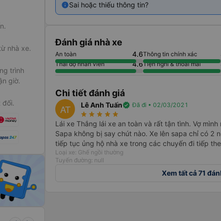
uống, free
Sai hoặc thiếu thông tin?
 hành khách
àng xe có
n.
Đánh giá nhà xe
từ nhà xe.
vực phố cổ
4.6
An toàn
Thông tin chính xác
4.6
Thái độ nhân viên
Tiện nghi & thoải mái
g trình
ận giờ.
Chi tiết đánh giá
chỗ thành 9
 đối.
Lê Anh Tuấn
verified
Đã đi • 02/03/2021
AT
star_rate
star_rate
star_rate
star_rate
star_rate
Nội
Lái xe Thắng lái xe an toàn và rất tận tình. Vợ mình
Sapa không bị say chút nào. Xe lên sapa chỉ có 2 ng
có thể
 chuyên
tiếp tục ủng hộ nhà xe trong các chuyến đi tiếp the
Loại xe: Ghế ngồi thường
Tuyến đường: null
hư nước
Xem tất cả 71 đán
em tới cho
những thế,
h khách có
vực phố cổ