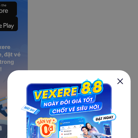
g còn những
g Ninh
dễ
 lớn như
thước lớn,
xere
anh toán.
, đặt vé
 trong
ghế có nệm
đi cả gia
!
rãi và
cho nhân
 thoại đặt
 liên hệ.
ung gio,
à các
 ma di xe
 nuoc uong
 Nội. Xe