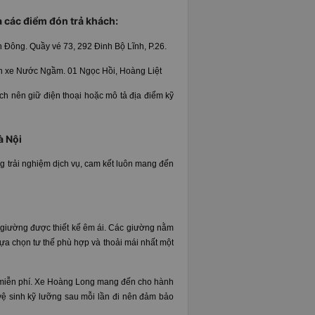
 các điểm đón trả khách:
ền Đông.
Quầy vé 73, 292 Đinh Bộ Lĩnh, P.26.
ến xe Nước Ngầm. 01 Ngọc Hồi, Hoàng Liệt
ách nên giữ điện thoại hoặc mô tả địa điểm kỹ
à Nội
g trải nghiệm dịch vụ, cam kết luôn mang đến
 giường được thiết kế êm ái. Các giường nằm
lựa chọn tư thế phù hợp và thoải mái nhất một
 miễn phí. Xe Hoàng Long mang đến cho hành
c vệ sinh kỹ lưỡng sau mỗi lần đi nên đảm bảo