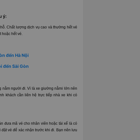
u ý:
ỗ. Chất lượng dịch vụ cao và thường hết vé
t hoặc hết vé.
òn đến Hà Nội
i đến Sài Gòn
g nằm người đi. Vì là xe giường nằmi lớn nên
h khách cần liên hệ trực tiếp nhà xe khi có
n đưa mã vé cho nhân viên hoặc tài xế là có
i đặt vé để xác nhận trước khi đi. Bạn nên lưu