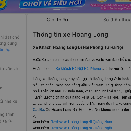
Giới thiệu
Số điện thoạ
Thông tin xe Hoàng Long
hi đặt chỗ.
ông cung
Xe Khách Hoàng Long Đi Hải Phòng Từ Hà Nội
iện áp
VeXeRe.com cung cấp thông tin đặt vé và tư vấn đặt chỗ các
 tư vấn và
Hoàng Long -
Xe khách Hà Nội Hải Phòng
chất lượng tốt nhấ
Hãng xe Hoàng Long hay còn gọi là Hoàng Long Asia hoặc
hiệu xe chất lượng cao hàng đầu Việt Nam. Xe giường nằm c
n.
nhiều tiện ích như TV, máy lạnh, khăn lạnh, nhà vệ sinh,... gi
Tuyến đường chính của hãng xe là Sài Gòn - Hà Nội. Trên đị
từ nhà xe.
tại văn phòng các tỉnh trên quốc lộ 1A. Trong đó nhà xe cũ
Cát Bà.
Xe Hoàng Long Sài Gòn - Hà Nội không ngừng đổi 
g trình
vụ.
ận giờ.
Xem thêm:
Review xe Hoàng Long đi Quảng Nam
Xem thêm:
Review xe Hoàng Long đi Quảng Ngãi