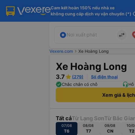
Cam kết hoàn 150% nếu nhà xe

không cung cấp dịch vụ vận chuyển (*)
in
import_export
Nơi xuất phát
Vexere.com
chevron_right
Xe Hoàng Long
Xe Hoàng Long
3.7
(279)
Số điện thoại
Chắc chắn có chỗ
Hỗ 
Xem giá & lịc
Tất cả
Từ Lạng Sơn
Từ Bắc Gia
07/08
08/08
09/08
10/0
T6
T7
CN
T2