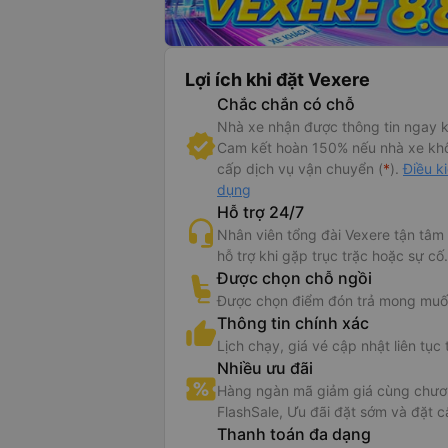
Lợi ích khi đặt Vexere
Chắc chắn có chỗ
Nhà xe nhận được thông tin ngay k
Cam kết hoàn 150% nếu nhà xe kh
cấp dịch vụ vận chuyển (
*
).
Điều k
dụng
Hỗ trợ 24/7
Nhân viên tổng đài Vexere tận tâm
hỗ trợ khi gặp trục trặc hoặc sự cố.
Được chọn chỗ ngồi
Được chọn điểm đón trả mong muố
Thông tin chính xác
Lịch chạy, giá vé cập nhật liên tục 
Nhiều ưu đãi
Hàng ngàn mã giảm giá cùng chươn
FlashSale, Ưu đãi đặt sớm và đặt c
Thanh toán đa dạng