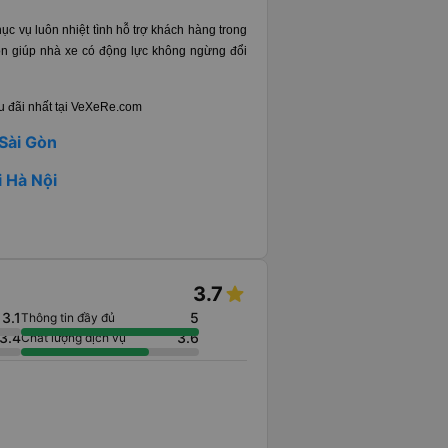
ục vụ luôn nhiệt tình hỗ trợ khách hàng trong
ôn giúp nhà xe có động lực không ngừng đổi
ưu đãi nhất tại VeXeRe.com
 Sài Gòn
i Hà Nội
3.7
3.1
5
Thông tin đầy đủ
3.4
3.6
Chất lượng dịch vụ