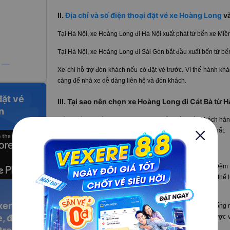
II.
Địa chỉ và số điện thoại đặt vé xe Hoàng Long
và
Tại Hà Nội, xe Hoàng Long đi Hà Nội xuất phát từ bến xe Mi
Tại Hà Nội, xe Hoàng Long đi Sài Gòn bắt đầu xuất bến từ b
Xe chỉ hỗ trợ đón khách nếu có đặt vé trước. Vì thế hành kh
càng để nhà xe dễ dàng liên hệ và đón khách.
đặt vé
III. Tại sao nên chọn xe Hoàng Long đi Cát Bà từ H
n
Đánh giá xe Hoàng Long
đạt 4.0 sao bởi chính các khách hàn
chất lượng cao cấp nhất, sự hỗ trợ khách hàng tận tình nhất.
Dòng xe giường nằm cao cấp với 39 chỗ ngồi, rộng rãi. Đệm
được thiết kế nút điều chỉnh độ nghiêng. Hành khách có thể 
cách dễ dàng, nhanh chóng.
xere
Mỗi giường của hành khách có sẵn khăn lạnh và nước uống
, đặt vé
khách trải nghiệm đi xe thú vị với tivi LED 21 inch. Xe đượ
sạch sẽ và sang trọng cho hành khách.