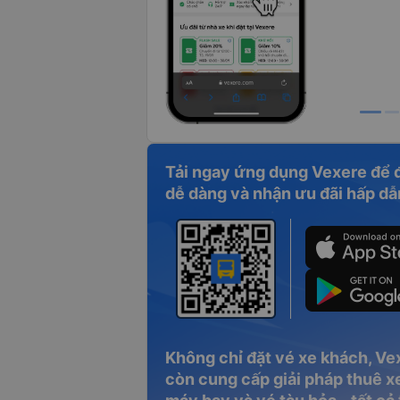
Tải ngay ứng dụng Vexere để 
dễ dàng và nhận ưu đãi hấp dẫ
Không chỉ đặt vé xe khách, Ve
còn cung cấp giải pháp thuê xe