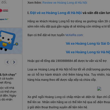
 đối.
Xem thêm:
Review xe Hoàng Long đi Hà Nội
I.
Đặt vé xe Hoàng Long đi Hà Nội
và vấn đề cần lư
Hãng xe khách Hoàng Long hỗ trợ dòng xe giường nằm 39 ch
sớm nên nếu đặt quá gần ngày đi sẽ không còn những vị trí tố
Bạn có thể đặt vé trực tuyến
VeXeRe.com
:
Vé xe Hoàng Long từ Sài G
Vé xe Hoàng Long từ Hà Nộ
keyboard_arrow_left
keyboard_arrow_right
Hoặc gọi về tổng đài 1900888684 để được tư vấn và hỗ trợ.
Loại xe Hoàng Long đi Hà Nội hỗ trợ tốt về chất lượng giườn
xe có hỗ trợ hành khách chở thêm hàng hóa. Tuy nhiên, hàn
hàng hóa mang theo để được sắp xếp và chừa cốp.
Xe ghế ngồi Hoàng Long có chấp nhận vé điện tử. Bạn chỉ cầ
thể lên xe. Nhân viên hãng xe có thể liên hệ qua số điện thoạ
ý giữ điện thoại thường xuyên để tiện liên hệ.