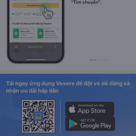
Tải ngay ứng dụng Vexere để đặt vé dễ dàng và
nhận ưu đãi hấp dẫn