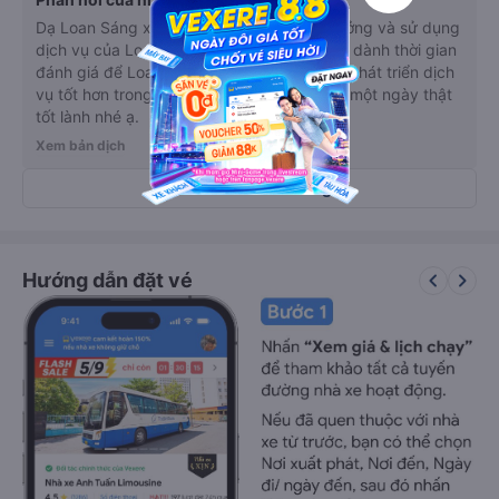
Dạ Loan Sáng xin cảm ơn anh/chị đã tin tưởng và sử dụng
dịch vụ của Loan Sáng. Cảm ơn anh/chị đã dành thời gian
đánh giá để Loan Sáng có thể ghi nhận và phát triển dịch
vụ tốt hơn trong tương lai, chúc anh/chị có một ngày thật
tốt lành nhé ạ.
Xem bản dịch
Xem tất cả 1306 đánh giá
keyboard_arrow_left
keyboard_arrow_right
Hướng dẫn đặt vé