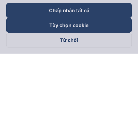
Chấp nhận tất cả
Tùy chọn cookie
Từ chối
Theo dõi chúng tôi trên
Facebook
Tiktok
Youtube
Công ty TNHH Thương Mại Dịch Vụ Vexere
Địa chỉ đăng ký kinh doanh: 8C Chữ Đồng Tử, Phường Tân
Sơn Nhất, TP. Hồ Chí Minh, Việt Nam
Địa chỉ
:
Lầu 2, toà nhà H3 Circo Hoàng Diệu, 384 Hoàng Diệu,
Phường Khánh Hội, TP Hồ Chí Minh, Việt Nam
Tầng 3, toà nhà 101 Láng Hạ, 101 Láng Hạ, Phường Láng, TP.
Hà Nội, Việt Nam
Giấy chứng nhận ĐKKD số 0315133726 do Sở KH và ĐT TP.
Hồ Chí Minh cấp lần đầu ngày 27/6/2018
Bản quyền © 2025 thuộc về Vexere.com