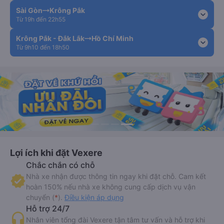
Sài Gòn
Krông Pắk
expand_more
Từ 19h đến 22h55
Krông Pắk - Đắk Lắk
Hồ Chí Minh
expand_more
Từ 9h10 đến 18h50
Lợi ích khi đặt Vexere
Chắc chắn có chỗ
Nhà xe nhận được thông tin ngay khi đặt chỗ. Cam kết
hoàn 150% nếu nhà xe không cung cấp dịch vụ vận
chuyển (
*
).
Điều kiện áp dụng
Hỗ trợ 24/7
Nhân viên tổng đài Vexere tận tâm tư vấn và hỗ trợ khi