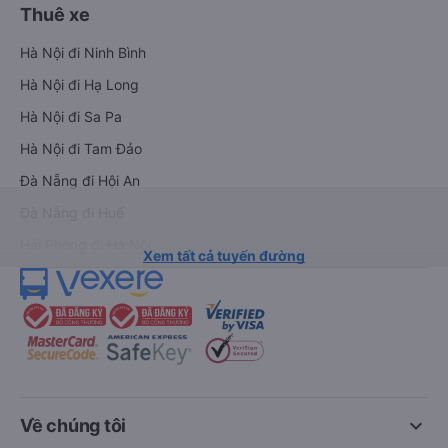
Thuê xe
Hà Nội đi Ninh Bình
Hà Nội đi Hạ Long
Hà Nội đi Sa Pa
Hà Nội đi Tam Đảo
Đà Nẵng đi Hội An
Đà Nẵng đi Huế
Hải Phòng đi Hà Nội
Xem tất cả tuyến đường
keyboard_arrow_down
Về chúng tôi