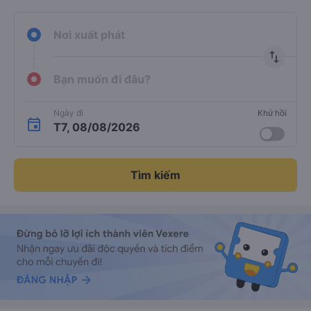
Nơi xuất phát
import_export
Bạn muốn đi đâu?
Ngày đi
Khứ hồi
T7, 08/08/2026
Tìm kiếm