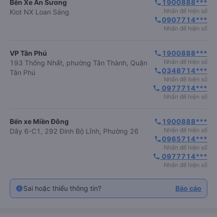
Bến Xe An Sương
1900888***
phone
Nhấn để hiện số
Kiot NX Loan Sáng
0907714***
phone
Nhấn để hiện số
VP Tân Phú
1900888***
phone
Nhấn để hiện số
193 Thống Nhất, phường Tân Thành, Quận
0348714***
phone
Tân Phú
Nhấn để hiện số
 0977714***
phone
Nhấn để hiện số
Bến xe Miền Đông
1900888***
phone
Nhấn để hiện số
Dãy 6-C1, 292 Đinh Bộ Lĩnh, Phường 26
0965714***
phone
Nhấn để hiện số
 0977714***
phone
Nhấn để hiện số
Sai hoặc thiếu thông tin?
Báo cáo