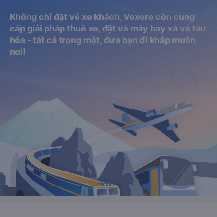
Không chỉ đặt vé xe khách, Vexere còn cung
cấp giải pháp thuê xe, đặt vé máy bay và vé tàu
hỏa - tất cả trong một, đưa bạn đi khắp muôn
nơi!