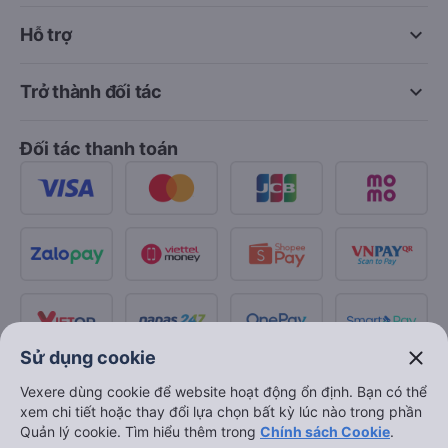
keyboard_arrow_down
Hỗ trợ
keyboard_arrow_down
Trở thành đối tác
Đối tác thanh toán
close
Sử dụng cookie
Vexere dùng cookie để website hoạt động ổn định. Bạn có thể
xem chi tiết hoặc thay đổi lựa chọn bất kỳ lúc nào trong phần
Quản lý cookie. Tìm hiểu thêm trong
Chính sách Cookie
.