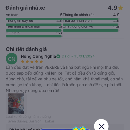
4.9
Đánh giá nhà xe
5
4.9
An toàn
Thông tin chính xác
4.9
4.9
Thông tin đầy đủ
Thái độ nhân viên
4.9
4.9
Tiện nghi & thoải mái
Chất lượng dịch vụ
4.9
Đúng giờ
Chi tiết đánh giá
Nông Công Nghĩa
verified
Đã đi • 15/01/2024
CN
star_rate
star_rate
star_rate
star_rate
star_rate
Lần đầu đặt vé trên VEXERE và khá bất ngờ khi mọi thứ đều
được sắp xếp đúng khi lên xe. Tất cả đều ổn từ đúng giờ,
đúng chỗ, tài xế và phụ xe tốt, chỗ nằm khá thoải mái, có sẵn
nước lọc trên khay,... chỉ tiếc là không có chỗ để sạc pin thôi.
Nhưng vậy cũng quá ổn rồi!
Loại xe: Giường nằm thường
Tuyến đường: Sài Gòn - Eakar
Phản hồi của nhà xe