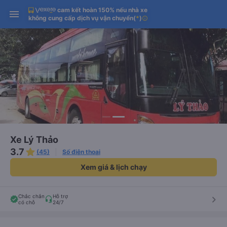
cam kết hoàn 150% nếu nhà xe
Tải app Vexere ngay!
Tải app Vexere
Mở app
Mở app
không cung cấp dịch vụ vận chuyển
(
*
)
info
Nhận ưu đãi thành viên độc
-30k/ghế khi đặt vé máy bay qua
quyền
app
Xe Lý Thảo
3.7
(45)
Số điện thoại
Xem giá & lịch chạy
Chắc chắn
Hỗ trợ
keyboard_arrow_right
có chỗ
24/7