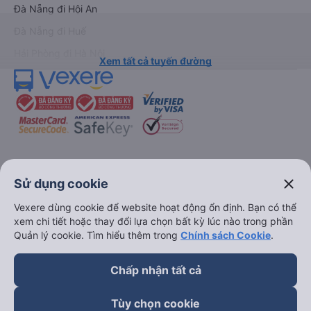
Đà Nẵng đi Hội An
Đà Nẵng đi Huế
Hải Phòng đi Hà Nội
Xem tất cả tuyến đường
keyboard_arrow_down
Về chúng tôi
close
Sử dụng cookie
Vexere dùng cookie để website hoạt động ổn định. Bạn có thể
keyboard_arrow_down
Hỗ trợ
xem chi tiết hoặc thay đổi lựa chọn bất kỳ lúc nào trong phần
Quản lý cookie. Tìm hiểu thêm trong
Chính sách Cookie
.
keyboard_arrow_down
Trở thành đối tác
Chấp nhận tất cả
Đối tác thanh toán
Tùy chọn cookie