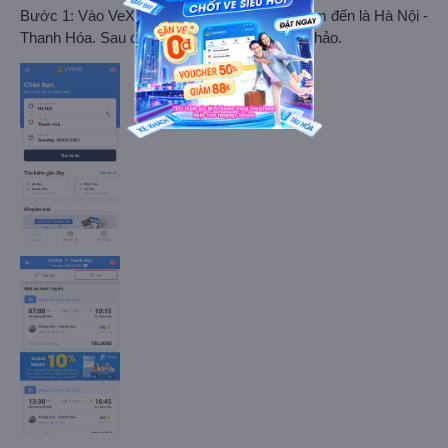
Bước 1: Vào VeXeRe.com, chọn điểm đi/ điểm đến là Hà Nội -
Thanh Hóa. Sau đó dùng bộ lọc chọn xe Lý Thảo.