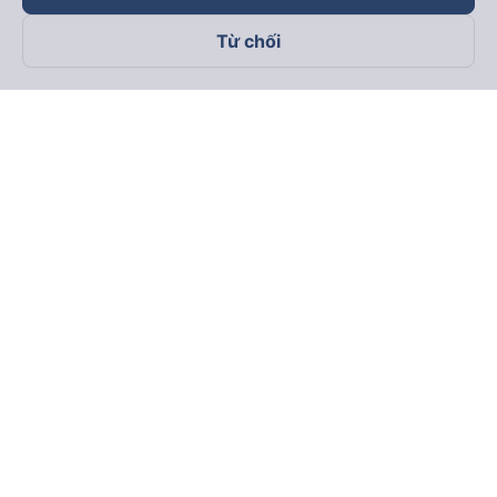
Từ chối
Theo dõi chúng tôi trên