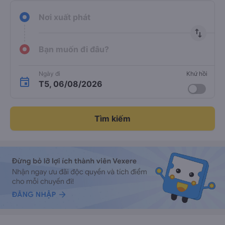
Nơi xuất phát
import_export
Bạn muốn đi đâu?
Ngày đi
Khứ hồi
T5, 06/08/2026
Tìm kiếm