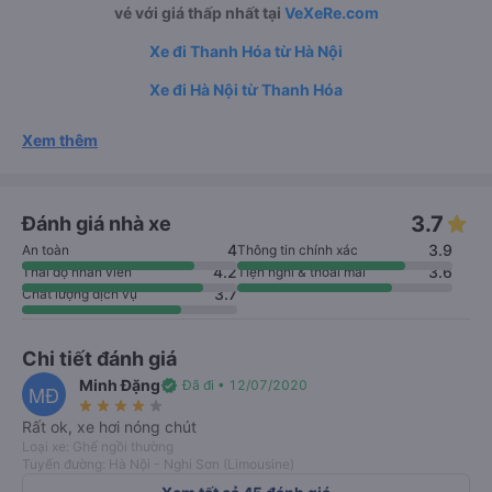
vé với giá thấp nhất tại
VeXeRe.com
Xe đi Thanh Hóa từ Hà Nội
Xe đi Hà Nội từ Thanh Hóa
Xem thêm
3.7
Đánh giá nhà xe
4
3.9
An toàn
Thông tin chính xác
4.2
3.6
Thái độ nhân viên
Tiện nghi & thoải mái
3.7
Chất lượng dịch vụ
Chi tiết đánh giá
Minh Đặng
verified
Đã đi • 12/07/2020
MĐ
star_rate
star_rate
star_rate
star_rate
star_rate
Rất ok, xe hơi nóng chút
Loại xe: Ghế ngồi thường
Tuyến đường: Hà Nội - Nghi Sơn (Limousine)