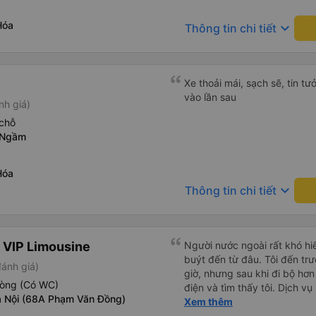
Hóa
keyboard_arrow_down
Thông tin chi tiết
Xe thoải mái, sạch sẽ, tin t
vào lần sau
nh giá)
chỗ
 Ngầm
Hóa
keyboard_arrow_down
Thông tin chi tiết
 VIP Limousine
Người nước ngoài rất khó hiể
buýt đến từ đâu. Tôi đến tr
đánh giá)
giờ, nhưng sau khi đi bộ hơn
hòng (Có WC)
điện và tìm thấy tôi. Dịch v
 Nội (68A Phạm Văn Đồng)
tôi ngủ ngon hơn ở khách sạn 
Xem thêm
hơn nếu tiếng còi xe bớt to h