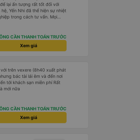
ể lại ấn tượng rất tốt đối với
 hệ, Yến Nhi đã thể hiện sự nhiệt
ghiệp trong cách tư vấn. Mọi
rõ ràng, nhanh chóng, giúp
n chuyến xe phù hợp với nhu
ÔNG CẦN THANH TOÁN TRƯỚC
trong suốt quá trình đặt vé, từ
Xem giá
 tin đến nhắc nhở giờ xe chạy.
giúp khách hàng cảm thấy yên
 dụng dịch vụ của nhà xe Đức
 với trên vexere (8h40 xuất phát
p của Yến Nhi đã góp phần nâng
hưng bác tài lái êm và đến nơi
g, đồng thời tạo dựng hình ảnh
n tới khách sạn miễn phí Rất
ắt khách hàng. Đây thực sự là
và mới nữa
ợi trong lĩnh vực dịch vụ vận
ÔNG CẦN THANH TOÁN TRƯỚC
Xem giá