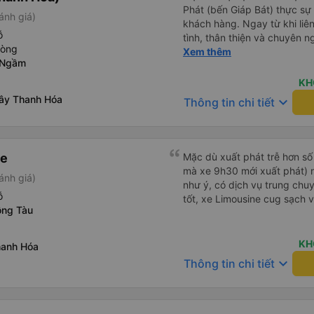
Phát (bến Giáp Bát) thực sự đ
ánh giá)
khách hàng. Ngay từ khi liên
ỗ
tình, thân thiện và chuyên n
hòng
thắc mắc đều được giải đáp 
Xem thêm
 Ngầm
khách hàng dễ dàng lựa chọ
cầu của mình. Không chỉ dừng lại ở việc cung cấp thông tin,
KH
Yến Nhi còn chủ động hỗ trợ 
Tây Thanh Hóa
keyboard_arrow_down
Thông tin chi tiết
việc giữ chỗ, xác nhận thông
Sự tận tâm và chu đáo này 
tâm và tin tưởng hơn khi sử
Phát. Thái độ làm việc nghiêm túc, trách nhiệm cùng phong
ne
Mặc dù xuất phát trễ hơn số
cách phục vụ chuyên nghiệ
mà xe 9h30 mới xuất phát) n
ánh giá)
cao chất lượng dịch vụ chun
như ý, có dịch vụ trung chuyể
tích cực cho nhà xe trong m
ỗ
tốt, xe Limousine cug sạch 
một tấm gương đáng khen ng
ồng Tàu
tải hành khách.
KH
hanh Hóa
keyboard_arrow_down
Thông tin chi tiết