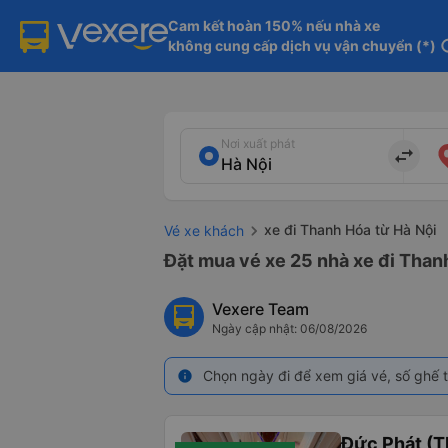
Cam kết hoàn 150% nếu nhà xe

không cung cấp dịch vụ vận chuyển (*)
in
Nơi xuất phát
import_export
xe đi Thanh Hóa từ Hà Nội
Vé xe khách
Đặt mua vé xe 25 nhà xe đi Thanh
Vexere Team
Ngày cập nhật: 06/08/2026
Chọn ngày đi để xem giá vé, số ghế t
info
Đức Phát (T