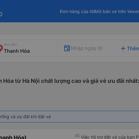
Đơn hàng của tôi
Mở bán vé trên Vexe
fo
Nơi đến
add
Nhập ngày đi
Thêm
 Hóa từ Hà Nội chất lượng cao và giá vé ưu đãi nhất
rống và ưu đãi khi đặt vé
hanh Hóa)
Việc hỗ trợ đặt vé của bạn 