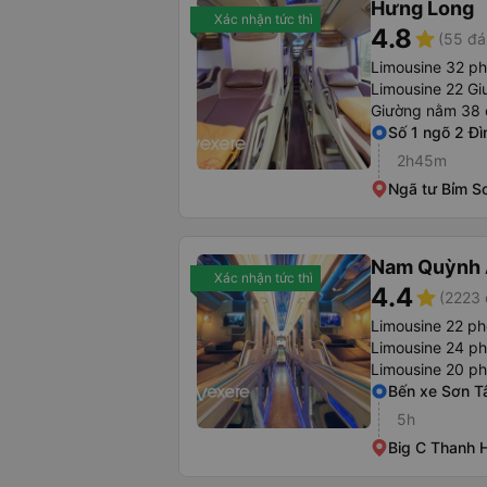
Hưng Long
Xác nhận tức thì
4.8
star
(55 đá
Limousine 32 p
Limousine 22 Gi
Giường nằm 38 
Số 1 ngõ 2 Đì
2h45m
Ngã tư Bỉm S
Nam Quỳnh
Xác nhận tức thì
4.4
star
(2223 
Limousine 22 p
Limousine 24 p
Limousine 20 p
Bến xe Sơn T
5h
Big C Thanh 