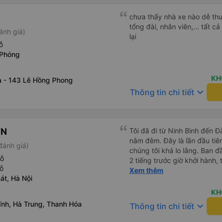
chưa thấy nhà xe nào dễ thư
tổng đài, nhân viên,... tất 
ánh giá)
lại
ỗ
 Phóng
KH
 - 143 Lê Hồng Phong
keyboard_arrow_down
Thông tin chi tiết
ƠN
Tôi đã đi từ Ninh Bình đến 
nằm đêm. Đây là lần đầu tiên
đánh giá)
chúng tôi khá lo lắng. Ban 
hỗ
2 tiếng trước giờ khởi hành,
ỗ
qua email. Chúng tôi đến đú
Xem thêm
át, Hà Nội
buýt không có ở đó. Chúng tô
được phản hồi nhanh chóng, 
KH
Họ cho chúng tôi biết xe bu
ĩnh, Hà Trung, Thanh Hóa
keyboard_arrow_down
Thông tin chi tiết
buýt đến, tài xế đã đến tận 
viên chăm sóc khách hàng c