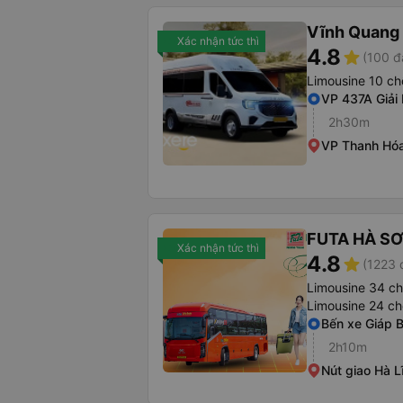
Vĩnh Quang
Xác nhận tức thì
4.8
star
(100 đ
Limousine 10 ch
VP 437A Giải
2h30m
VP Thanh Hóa
FUTA HÀ S
Xác nhận tức thì
4.8
star
(1223 
Limousine 34 c
Limousine 24 ch
Bến xe Giáp B
2h10m
Nút giao Hà L