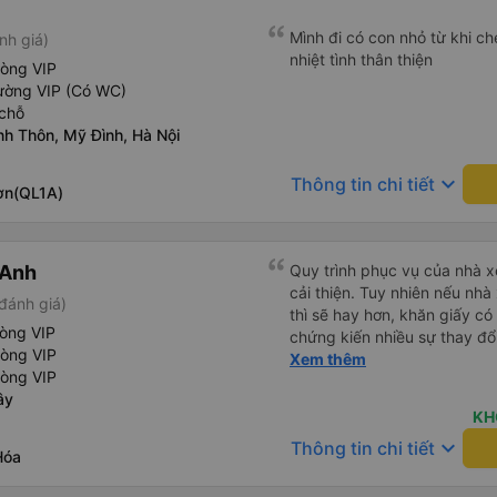
Mình đi có con nhỏ từ khi che
nh giá)
nhiệt tình thân thiện
hòng VIP
ường VIP (Có WC)
chỗ
nh Thôn, Mỹ Đình, Hà Nội
keyboard_arrow_down
Thông tin chi tiết
ơn(QL1A)
 Anh
Quy trình phục vụ của nhà xe
cải thiện. Tuy nhiên nếu nhà
đánh giá)
thì sẽ hay hơn, khăn giấy có 
hòng VIP
chứng kiến nhiều sự thay đổ
hòng VIP
rồi: tài xế và phụ xe ngày c
Xem thêm
hòng VIP
rõ ràng và phục vụ nhanh c
ây
trung chuyển ở Hà Nội khi 
KH
keyboard_arrow_down
Thông tin chi tiết
Hóa