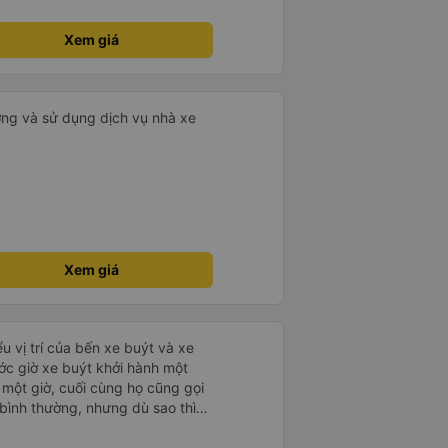
Xem giá
ưởng và sử dụng dịch vụ nhà xe
Xem giá
u vị trí của bến xe buýt và xe
ước giờ xe buýt khởi hành một
 một giờ, cuối cùng họ cũng gọi
ụ bình thường, nhưng dù sao thì
vì tôi rất thoải mái. Sẽ tuyệt
ơn. Nhưng tôi thích nó nên tôi