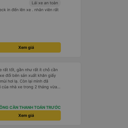
Lái xe an toàn
ck in đến lên xe . nhân viên rất
Xem giá
 rất tốt, gần như rất ít chỗ cần
 xe đổi bên sản xuất khăn giấy
mùi hơi lạ. Còn lại mình đã
i của nhà xe trong 2 tháng vừa
àng thân thiện, quy trình phục vụ
hóng, đã giải quyết điểm nghẽn
đã phân vùng từng xe
ÔNG CẦN THANH TOÁN TRƯỚC
Xem giá