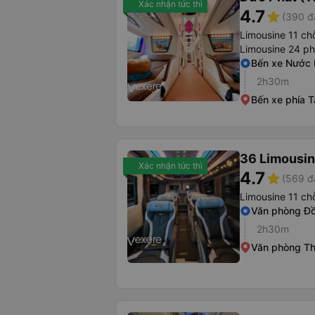
Xác nhận tức thì
4.7
star
(390 đ
Limousine 11 ch
Limousine 24 p
Bến xe Nước
2h30m
Bến xe phía 
36 Limousi
Xác nhận tức thì
4.7
star
(569 đ
Limousine 11 ch
Văn phòng Đ
2h30m
Văn phòng T