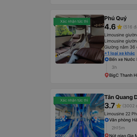
Phú Quý
Xác nhận tức thì
4.6
star
(516 đ
Limousine giườ
Limousine giườn
Giường nằm 36 
+1 loại xe khác
Bến xe Nước
3h
BigC Thanh H
Tân Quang 
Xác nhận tức thì
3.7
star
(3002 
Limousine 22 P
Văn phòng Hà
2h15m
Nút giao Gia 