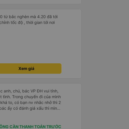
30 từ bắc nghèn mà 4.20 đã tới
ỉnh tốc độ , thời gian tới nơi
Xem giá
ác anh, chú, bác VP ĐH vui tính,
 chuyến đi của mình
 khá to, có bạn nv nhắc nhở thì 2
bác ấy có đánh giá xấu thì mình
hở rất đúng. 2 bác nói rất to. To
c câu chuyện các bác nói với
 ấy
ÔNG CẦN THANH TOÁN TRƯỚC