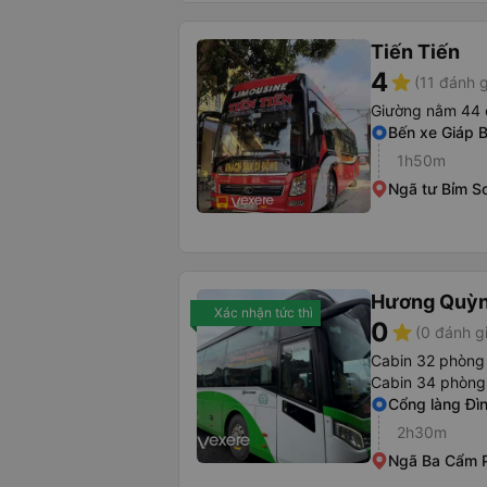
Tiến Tiến
4
star
(11 đánh g
Giường nằm 44 
Bến xe Giáp B
1h50m
Ngã tư Bỉm S
Hương Quỳn
Xác nhận tức thì
0
star
(0 đánh g
Cabin 32 phòng
Cabin 34 phòng
Cổng làng Đì
2h30m
Ngã Ba Cẩm 