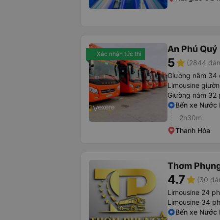
An Phú Quý
Xác nhận tức thì
5
star
(2844 đán
Giường nằm 34 
Limousine giườ
Giường nằm 32
Bến xe Nước
2h30m
Thanh Hóa
Thơm Phụn
4.7
star
(30 đá
Limousine 24 p
Limousine 34 p
Bến xe Nước