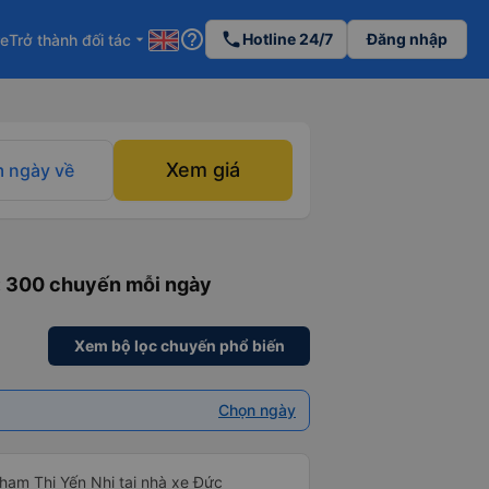
help_outline
phone
Hotline 24/7
Đăng nhập
re
Trở thành đối tác
arrow_drop_down
Xem giá
 ngày về
: 300 chuyến mỗi ngày
Xem bộ lọc chuyến phổ biến
Chọn ngày
Phạm Thị Yến Nhi tại nhà xe Đức