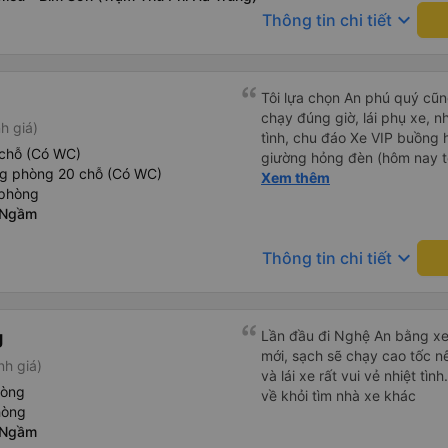
bị phản ánh thì đừng trừ lươ
keyboard_arrow_down
Thông tin chi tiết
thì bảo bạn ấy liên hệ sđt c
đuôi 666, chuyến ĐH-NT ngày
iu còn đổi cho mình phòng đ
(một mình) yêu luôn. Nhưng
Tôi lựa chọn An phú quý cũng
lần xe rẽ 1 cái là ✈️ Ít đi x
chạy đúng giờ, lái phụ xe, n
h giá)
10/10.
tình, chu đáo Xe VIP buồng 
chỗ (Có WC)
giường hỏng đèn (hôm nay tô
ng phòng 20 chỗ (Có WC)
điều hoà (cửa cuộn) nút kẹt, 
Xem thêm
 phòng
tôi vẫn chọn An Phú Quý. C
 Ngầm
keyboard_arrow_down
Thông tin chi tiết
g
Lần đầu đi Nghệ An bằng xe
mới, sạch sẽ chạy cao tốc n
nh giá)
và lái xe rất vui vẻ nhiệt tì
hòng
về khỏi tìm nhà xe khác
hòng
 Ngầm