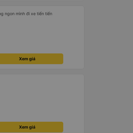
hoải mái. Tài xế rất tốt bụng và
 khách du lịch. Chúng tôi cảm
g ngon mình đi xe tiến tiến
đi. Cuối chuyến đi, tài xế đã
 đưa đón miễn phí đến khách
 sử dụng dịch vụ này.
Xem giá
Xem giá