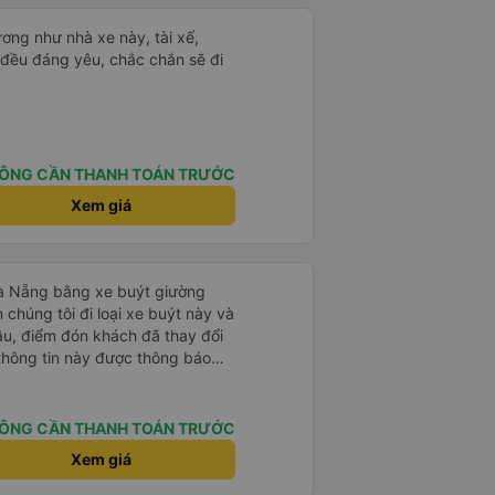
ơng như nhà xe này, tài xế,
cả đều đáng yêu, chắc chắn sẽ đi
ÔNG CẦN THANH TOÁN TRƯỚC
Xem giá
Đà Nẵng bằng xe buýt giường
 chúng tôi đi loại xe buýt này và
đầu, điểm đón khách đã thay đổi
 thông tin này được thông báo
ng địa điểm lúc 9 giờ nhưng xe
i đã liên lạc qua email và nhận
điều này rất đáng trân trọng.
ÔNG CẦN THANH TOÁN TRƯỚC
ýt đến muộn 10-15 phút. Khi xe
Xem giá
nơi giúp đỡ chúng tôi và nhân
ũng đã xác nhận qua email. Xe