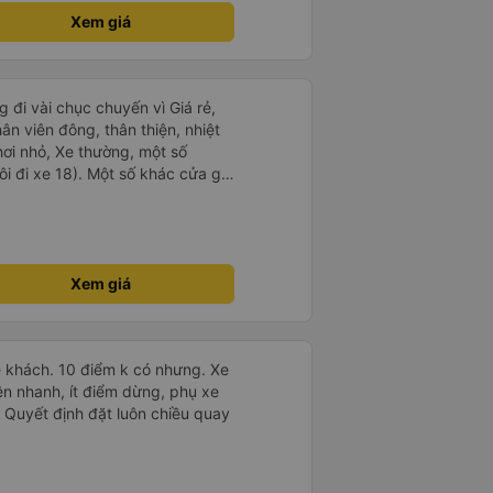
ng bạn ấy nha. Nếu bạn ấy bị trừ
Xem giá
ủa mình, mình hỗ trợ ạ. Số mình
 16/1. À các bạn nữ lễ tân xinh
ơn sang đôi xong còn note là
 phòng đôi mà nằm một thì mỗi
 đi vài chục chuyến vì Giá rẻ,
e khách nhưng đủ để đánh giá
hân viên đông, thân thiện, nhiệt
hơi nhỏ, Xe thường, một số
i đi xe 18). Một số khác cửa gió
khá lạnh. Tuy nhiên, về lâu dài
ảm ơn nhà xe
Xem giá
 khách. 10 điểm k có nhưng. Xe
ên nhanh, ít điểm dừng, phụ xe
nh. Quyết định đặt luôn chiều quay