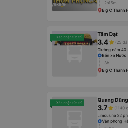
2h15m
Big C Thanh 
Tâm Đạt
Xác nhận tức thì
3.4
star
(25 đá
Giường nằm 40 
Bến xe Nước
3h
Big C Thanh 
Quang Dũng
Xác nhận tức thì
3.7
star
(1140 
Limousine 22 p
Văn phòng Hà