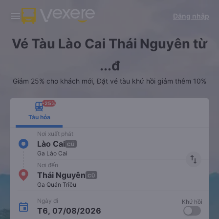
Tải app Vexere ngay!
Tải app Vexere
Đăng nhập
Mở app
Mở app
Nhận ưu đãi thành viên độc
-30k/ghế khi đặt vé máy bay qua
quyền
app
Vé Tàu Lào Cai Thái Nguyên từ
...đ
Giảm 25% cho khách mới, Đặt vé tàu khứ hồi giảm thêm 10%
-25%
Tàu hỏa
Nơi xuất phát
Lào Cai
CŨ
Ga Lào Cai
import_export
Nơi đến
Thái Nguyên
CŨ
Ga Quán Triều
Ngày đi
Khứ hồi
T6, 07/08/2026