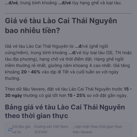
...đ/vé
, trung bình khoảng
...đ/vé
tùy hạng ghế và loại tàu.
Giá vé tàu Lào Cai Thái Nguyên
bao nhiêu tiền?
Giá vé tàu Lào Cai Thái Nguyên từ
...đ
/vé (ghế ngồi
cứng/mềm), trung bình khoảng
...đ
/vé tùy loại tàu (SE, TN hoặc
tàu địa phương), hạng chỗ và thời điểm đặt. Hạng ghế ngồi
mềm thường rẻ nhất, giường nằm khoang 4 cao nhất. Giá tăng
khoảng
20 - 40%
vào dịp lễ Tết và cuối tuần so với ngày
thường.
Theo dữ liệu Vexere, đặt vé tàu Lào Cai Thái Nguyên trước
15 -
30 ngày
thường có giá tốt hơn
15 - 25%
so với đặt gần ngày.
Bảng giá vé tàu Lào Cai Thái Nguyên
theo thời gian thực
Dữ liệu giá
Đường sắt Việt Nam
, cập nhật theo thời gian thực
vé từ
(DSVN)
trên Vexere