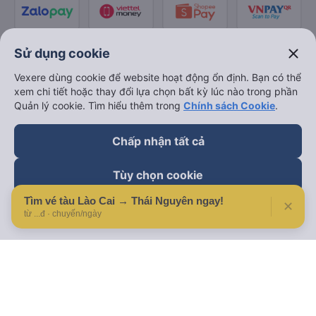
close
Sử dụng cookie
Vexere dùng cookie để website hoạt động ổn định. Bạn có thể
xem chi tiết hoặc thay đổi lựa chọn bất kỳ lúc nào trong phần
Quản lý cookie. Tìm hiểu thêm trong
Chính sách Cookie
.
Chấp nhận tất cả
Tùy chọn cookie
Tìm vé tàu Lào Cai → Thái Nguyên ngay!
✕
Từ chối
từ ...đ · chuyến/ngày
Theo dõi chúng tôi trên
Facebook
Tiktok
Youtube