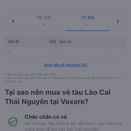
T6, 7/8
T7, 8/8
chevron_left
chevron_right
-
-
Giờ đi
Giờ đến
Giá vé
Mã tàu
-
-
-
-
-
-
Xem tất cả chuyến
(
0
)
* Giá vé chưa bao gồm tiền bảo hiểm
* Giá có thể thay đổi theo một số điều kiện: thời gian mua vé, đối tượng đi tàu, vị trí
chỗ trên toa.
Tại sao nên mua vé tàu Lào Cai
Thái Nguyên tại Vexere?
Chắc chắn có vé
Kết nối trực tiếp Đường sắt Việt Nam, cập nhật chỗ
trống thực tế tàu Lào Cai Thái Nguyên.