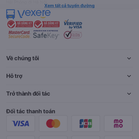
Hải Phòng đi Hà Nội
Xem tất cả tuyến đường
keyboard_arrow_down
Về chúng tôi
keyboard_arrow_down
Hỗ trợ
keyboard_arrow_down
Trở thành đối tác
Đối tác thanh toán