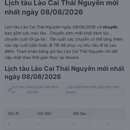
Lịch tàu Lào Cai Thái Nguyên mới
nhất ngày 08/08/2026
Lịch tàu Lào Cai Thái Nguyên ngày 08/08/2026 có
chuyến
,
bao gồm các mác tàu . Chuyến sớm nhất khởi hành lúc
,
chuyến cuối rời ga lúc
. Tần suất các chuyến có thể tăng thêm
vào dịp cuối tuần hoặc lễ Tết để phục vụ nhu cầu đi lại cao
điểm. Tham khảo bảng giờ tàu Lào Cai Thái Nguyên chi tiết
cập nhật theo thời gian thực tại Vexere:
Lịch tàu Lào Cai Thái Nguyên mới nhất
ngày 08/08/2026
Lịch tàu
Đường sắt Việt Nam
, cập nhật theo thời gian thực trên
từ
(DSVN)
Vexere
Giờ đi
Giờ đến
Mã tàu
Giá vé
-
-
-
-
-
-