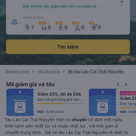
Đặt vé khứ hồi, giảm đến 10% vé chiều về
Hành khách
-25
%
-15
%
-10
%
-5
%
emoji_people
elderly
1
0
0
0
0
Tìm kiếm
Vexere.com
>
Vé tàu hỏa
>
Vé tàu Lào Cai Thái Nguyên
keyboard_arrow_left
keyboard_arrow_right
Mã giảm giá vé tàu
fiber_manual_record
fiber_manual_record
Giảm 25%, tối đa 50k
Đang hết 
fiber_manual_record
fiber_manual_record
Giảm 25
fiber_manual_record
fiber_manual_record
Đơn hàng không giới hạn số lượng vé
Bạn mới
Bạn mới
fiber_manual_record
fiber_manual_record
Đơn hàng 
fiber_manual_record
fiber_manual_record
fiber_manual_record
fiber_manual_record
fiber_manual_record
fiber_manual_record
HSD:
16:59•24/08
HSD:
16:5
Tàu Lào Cai Thái Nguyên hiện có
chuyến
cố định mỗi ngày,
khởi hành sớm nhất lúc
và muộn nhất lúc
, với thời gian di
chuyển trung bình
. Giá vé tàu Lào Cai Thái Nguyên rẻ nhất từ