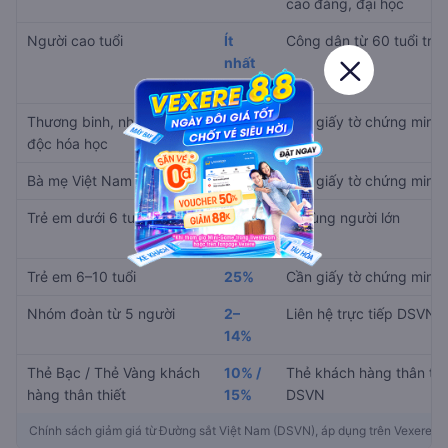
cao đẳng, đại học
Người cao tuổi
Ít
Công dân từ 60 tuổi trở 
nhất
15%
Thương binh, nhiễm chất
30%
Cần giấy tờ chứng minh
độc hóa học
Bà mẹ Việt Nam anh hùng
90%
Cần giấy tờ chứng minh
Trẻ em dưới 6 tuổi
Miễn
Đi cùng người lớn
phí
Trẻ em 6–10 tuổi
25%
Cần giấy tờ chứng minh
Nhóm đoàn từ 5 người
2–
Liên hệ trực tiếp DSVN
14%
Thẻ Bạc / Thẻ Vàng khách
10% /
Thẻ khách hàng thân thi
hàng thân thiết
15%
DSVN
Chính sách giảm giá từ Đường sắt Việt Nam (DSVN), áp dụng trên Vexere