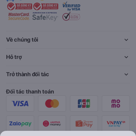
keyboard_arrow_down
Về chúng tôi
keyboard_arrow_down
Hỗ trợ
keyboard_arrow_down
Trở thành đối tác
Đối tác thanh toán