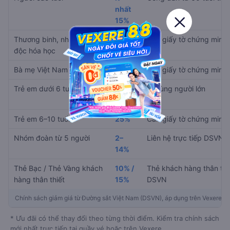
nhất
15%
Thương binh, nhiễm chất
30%
Cần giấy tờ chứng minh
độc hóa học
Bà mẹ Việt Nam anh hùng
90%
Cần giấy tờ chứng minh
Trẻ em dưới 6 tuổi
Miễn
Đi cùng người lớn
phí
Trẻ em 6–10 tuổi
25%
Cần giấy tờ chứng minh
Nhóm đoàn từ 5 người
2–
Liên hệ trực tiếp DSVN
14%
Thẻ Bạc / Thẻ Vàng khách
10% /
Thẻ khách hàng thân thi
hàng thân thiết
15%
DSVN
Chính sách giảm giá từ Đường sắt Việt Nam (DSVN), áp dụng trên Vexere
* Ưu đãi có thể thay đổi theo từng thời điểm. Kiểm tra chính sách
mới nhất trực tiếp tại quầy vé hoặc trên Vexere.