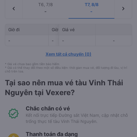
T6, 7/8
T7, 8/8
chevron_left
chevron_right
-
-
Giờ đi
Giờ đến
Giá vé
Mã tàu
-
-
-
-
-
-
Xem tất cả chuyến
(
0
)
* Giá vé chưa bao gồm tiền bảo hiểm
* Giá có thể thay đổi theo một số điều kiện: thời gian mua vé, đối tượng đi tàu, vị trí
chỗ trên toa.
Tại sao nên mua vé tàu Vinh Thái
Nguyên tại Vexere?
Chắc chắn có vé
Kết nối trực tiếp Đường sắt Việt Nam, cập nhật chỗ
trống thực tế tàu Vinh Thái Nguyên.
Thanh toán đa dạng