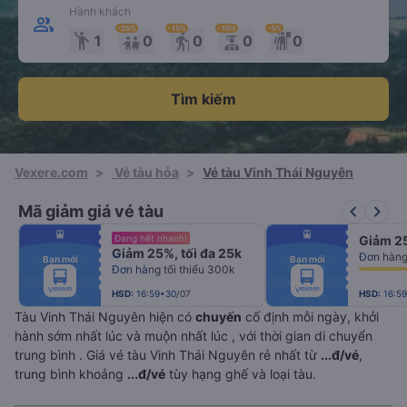
Hành khách
-25
%
-15
%
-10
%
-5
%
emoji_people
elderly
1
0
0
0
0
Tìm kiếm
Vexere.com
>
Vé tàu hỏa
>
Vé tàu Vinh Thái Nguyên
keyboard_arrow_left
keyboard_arrow_right
Mã giảm giá vé tàu
fiber_manual_record
fiber_manual_record
Đang hết nhanh!
Giảm 25
fiber_manual_record
fiber_manual_record
Giảm 25%, tối đa 25k
fiber_manual_record
fiber_manual_record
Bạn mới
Bạn mới
fiber_manual_record
fiber_manual_record
Đơn hàng tối thiểu 300k
fiber_manual_record
fiber_manual_record
fiber_manual_record
fiber_manual_record
fiber_manual_record
fiber_manual_record
HSD:
16:59•30/07
HSD:
16:5
Tàu Vinh Thái Nguyên hiện có
chuyến
cố định mỗi ngày, khởi
hành sớm nhất lúc
và muộn nhất lúc
, với thời gian di chuyển
trung bình
. Giá vé tàu Vinh Thái Nguyên rẻ nhất từ
...đ/vé
,
trung bình khoảng
...đ/vé
tùy hạng ghế và loại tàu.