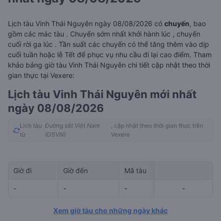
Lịch tàu Vinh Thái Nguyên ngày 08/08/2026 có
chuyến
, bao
gồm các mác tàu . Chuyến sớm nhất khởi hành lúc
, chuyến
cuối rời ga lúc
. Tần suất các chuyến có thể tăng thêm vào dịp
cuối tuần hoặc lễ Tết để phục vụ nhu cầu đi lại cao điểm. Tham
khảo bảng giờ tàu Vinh Thái Nguyên chi tiết cập nhật theo thời
gian thực tại Vexere:
Lịch tàu Vinh Thái Nguyên mới nhất
ngày 08/08/2026
Lịch tàu
Đường sắt Việt Nam
, cập nhật theo thời gian thực trên
từ
(DSVN)
Vexere
Giờ đi
Giờ đến
Mã tàu
Giá vé
-
-
-
-
-
-
Xem giờ tàu cho những ngày khác