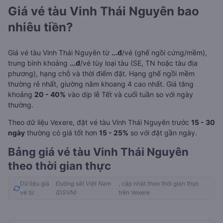
Giá vé tàu Vinh Thái Nguyên bao
nhiêu tiền?
Giá vé tàu Vinh Thái Nguyên từ
...đ
/vé (ghế ngồi cứng/mềm),
trung bình khoảng
...đ
/vé tùy loại tàu (SE, TN hoặc tàu địa
phương), hạng chỗ và thời điểm đặt. Hạng ghế ngồi mềm
thường rẻ nhất, giường nằm khoang 4 cao nhất. Giá tăng
khoảng
20 - 40%
vào dịp lễ Tết và cuối tuần so với ngày
thường.
Theo dữ liệu Vexere, đặt vé tàu Vinh Thái Nguyên trước
15 - 30
ngày
thường có giá tốt hơn
15 - 25%
so với đặt gần ngày.
Bảng giá vé tàu Vinh Thái Nguyên
theo thời gian thực
Dữ liệu giá
Đường sắt Việt Nam
, cập nhật theo thời gian thực
vé từ
(DSVN)
trên Vexere