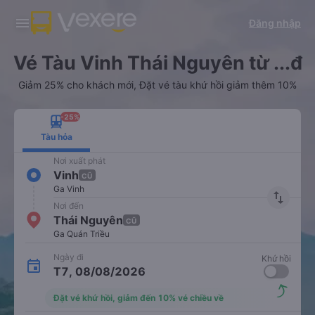
Tải app Vexere ngay!
Tải app Vexere
Đăng nhập
Mở app
Mở app
Nhận ưu đãi thành viên độc
-30k/ghế khi đặt vé máy bay qua
quyền
app
Vé Tàu Vinh Thái Nguyên từ ...đ
Giảm 25% cho khách mới, Đặt vé tàu khứ hồi giảm thêm 10%
-25%
Tàu hỏa
Nơi xuất phát
Vinh
CŨ
Ga Vinh
import_export
Nơi đến
Thái Nguyên
CŨ
Ga Quán Triều
Ngày đi
Khứ hồi
T7, 08/08/2026
Đặt vé khứ hồi, giảm đến 10% vé chiều về