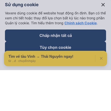
close
Sử dụng cookie
Vexere dùng cookie để website hoạt động ổn định. Bạn có thể
xem chi tiết hoặc thay đổi lựa chọn bất kỳ lúc nào trong phần
Quản lý cookie. Tìm hiểu thêm trong
Chính sách Cookie
.
Chấp nhận tất cả
Tùy chọn cookie
Tìm vé tàu Vinh → Thái Nguyên ngay!
✕
Từ chối
từ ...đ · chuyến/ngày
Theo dõi chúng tôi trên
Facebook
Tiktok
Youtube
Công ty TNHH Thương Mại Dịch Vụ Vexere
Địa chỉ đăng ký kinh doanh: 8C Chữ Đồng Tử, Phường Tân
Sơn Nhất, TP. Hồ Chí Minh, Việt Nam