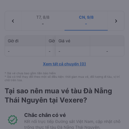
T7, 8/8
CN, 9/8
chevron_left
chevron_right
-
-
Giờ đi
Giờ đến
Giá vé
Mã tàu
-
-
-
-
-
-
Xem tất cả chuyến
(
0
)
* Giá vé chưa bao gồm tiền bảo hiểm
* Giá có thể thay đổi theo một số điều kiện: thời gian mua vé, đối tượng đi tàu, vị trí
chỗ trên toa.
Tại sao nên mua vé tàu Đà Nẵng
Thái Nguyên tại Vexere?
Chắc chắn có vé
Kết nối trực tiếp Đường sắt Việt Nam, cập nhật chỗ
trống thực tế tàu Đà Nẵng Thái Nguyên.