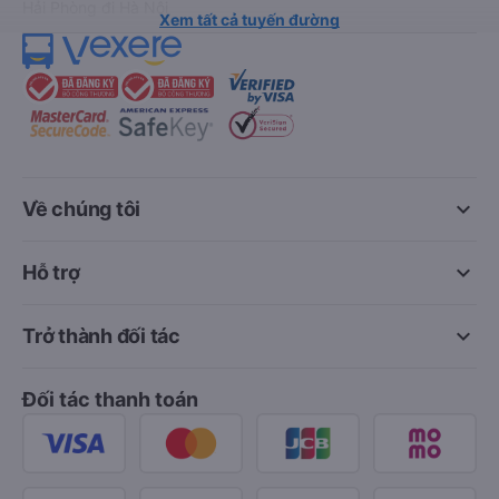
Hải Phòng đi Hà Nội
Xem tất cả tuyến đường
keyboard_arrow_down
Về chúng tôi
keyboard_arrow_down
Hỗ trợ
keyboard_arrow_down
Trở thành đối tác
Đối tác thanh toán