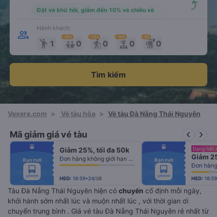
Đặt vé khứ hồi, giảm đến 10% vé chiều về
Hành khách
-25
%
-15
%
-10
%
-5
%
emoji_people
elderly
1
0
0
0
0
Tìm kiếm
Vexere.com
>
Vé tàu hỏa
>
Vé tàu Đà Nẵng Thái Nguyên
keyboard_arrow_left
keyboard_arrow_right
Mã giảm giá vé tàu
fiber_manual_record
fiber_manual_record
Giảm 25%, tối đa 50k
Đang hết 
fiber_manual_record
fiber_manual_record
Giảm 25
fiber_manual_record
fiber_manual_record
Đơn hàng không giới hạn số lượng vé
Bạn mới
Bạn mới
fiber_manual_record
fiber_manual_record
Đơn hàng 
fiber_manual_record
fiber_manual_record
fiber_manual_record
fiber_manual_record
fiber_manual_record
fiber_manual_record
HSD:
16:59•24/08
HSD:
16:5
Tàu Đà Nẵng Thái Nguyên hiện có
chuyến
cố định mỗi ngày,
khởi hành sớm nhất lúc
và muộn nhất lúc
, với thời gian di
chuyển trung bình
. Giá vé tàu Đà Nẵng Thái Nguyên rẻ nhất từ