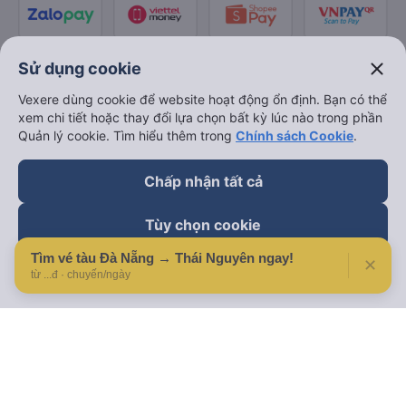
close
Sử dụng cookie
Vexere dùng cookie để website hoạt động ổn định. Bạn có thể
xem chi tiết hoặc thay đổi lựa chọn bất kỳ lúc nào trong phần
Quản lý cookie. Tìm hiểu thêm trong
Chính sách Cookie
.
Chấp nhận tất cả
Tùy chọn cookie
Tìm vé tàu Đà Nẵng → Thái Nguyên ngay!
✕
Từ chối
từ ...đ · chuyến/ngày
Theo dõi chúng tôi trên
Facebook
Tiktok
Youtube