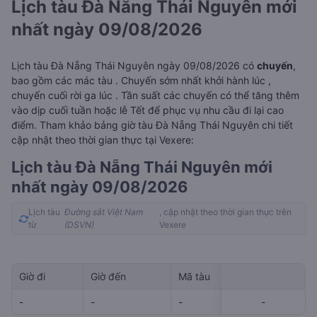
Lịch tàu Đà Nẵng Thái Nguyên mới
nhất ngày 09/08/2026
Lịch tàu Đà Nẵng Thái Nguyên ngày 09/08/2026 có
chuyến
,
bao gồm các mác tàu . Chuyến sớm nhất khởi hành lúc
,
chuyến cuối rời ga lúc
. Tần suất các chuyến có thể tăng thêm
vào dịp cuối tuần hoặc lễ Tết để phục vụ nhu cầu đi lại cao
điểm. Tham khảo bảng giờ tàu Đà Nẵng Thái Nguyên chi tiết
cập nhật theo thời gian thực tại Vexere:
Lịch tàu Đà Nẵng Thái Nguyên mới
nhất ngày 09/08/2026
Lịch tàu
Đường sắt Việt Nam
, cập nhật theo thời gian thực trên
từ
(DSVN)
Vexere
Giờ đi
Giờ đến
Mã tàu
Giá vé
-
-
-
-
-
-