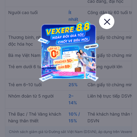
cao đẳng, đại học
Người cao tuổi
Ít
Công dân từ 60 tuổi trở 
nhất
15%
Thương binh, nhiễm chất
30%
Cần giấy tờ chứng minh
độc hóa học
Bà mẹ Việt Nam anh hùng
90%
Cần giấy tờ chứng minh
Trẻ em dưới 6 tuổi
Miễn
Đi cùng người lớn
phí
Trẻ em 6–10 tuổi
25%
Cần giấy tờ chứng minh
Nhóm đoàn từ 5 người
2–
Liên hệ trực tiếp DSVN
14%
Thẻ Bạc / Thẻ Vàng khách
10% /
Thẻ khách hàng thân thi
hàng thân thiết
15%
DSVN
Chính sách giảm giá từ Đường sắt Việt Nam (DSVN), áp dụng trên Vexere