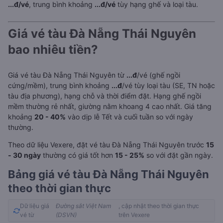
...đ/vé
, trung bình khoảng
...đ/vé
tùy hạng ghế và loại tàu.
Giá vé tàu Đà Nẵng Thái Nguyên
bao nhiêu tiền?
Giá vé tàu Đà Nẵng Thái Nguyên từ
...đ
/vé (ghế ngồi
cứng/mềm), trung bình khoảng
...đ
/vé tùy loại tàu (SE, TN hoặc
tàu địa phương), hạng chỗ và thời điểm đặt. Hạng ghế ngồi
mềm thường rẻ nhất, giường nằm khoang 4 cao nhất. Giá tăng
khoảng
20 - 40%
vào dịp lễ Tết và cuối tuần so với ngày
thường.
Theo dữ liệu Vexere, đặt vé tàu Đà Nẵng Thái Nguyên trước
15
- 30 ngày
thường có giá tốt hơn
15 - 25%
so với đặt gần ngày.
Bảng giá vé tàu Đà Nẵng Thái Nguyên
theo thời gian thực
Dữ liệu giá
Đường sắt Việt Nam
, cập nhật theo thời gian thực
vé từ
(DSVN)
trên Vexere