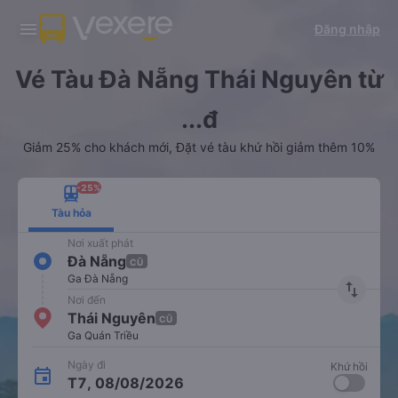
Tải app Vexere ngay!
Tải app Vexere
Đăng nhập
Mở app
Mở app
Nhận ưu đãi thành viên độc
-30k/ghế khi đặt vé máy bay qua
quyền
app
Vé Tàu Đà Nẵng Thái Nguyên từ
...đ
Giảm 25% cho khách mới, Đặt vé tàu khứ hồi giảm thêm 10%
-25%
Tàu hỏa
Nơi xuất phát
Đà Nẵng
CŨ
Ga Đà Nẵng
import_export
Nơi đến
Thái Nguyên
CŨ
Ga Quán Triều
Ngày đi
Khứ hồi
T7, 08/08/2026