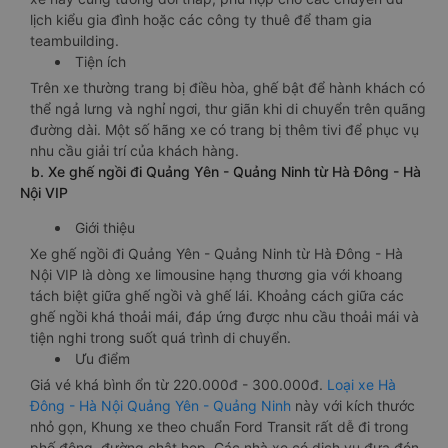
lịch kiểu gia đình hoặc các công ty thuê để tham gia
teambuilding.
Tiện ích
Trên xe thường trang bị điều hòa, ghế bật để hành khách có
thể ngả lưng và nghỉ ngơi, thư giãn khi di chuyển trên quãng
đường dài. Một số hãng xe có trang bị thêm tivi để phục vụ
nhu cầu giải trí của khách hàng.
b. Xe ghế ngồi đi Quảng Yên - Quảng Ninh từ Hà Đông - Hà
Nội VIP
Giới thiệu
Xe ghế ngồi đi Quảng Yên - Quảng Ninh từ Hà Đông - Hà
Nội VIP là dòng xe limousine hạng thương gia với khoang
tách biệt giữa ghế ngồi và ghế lái. Khoảng cách giữa các
ghế ngồi khá thoải mái, đáp ứng được nhu cầu thoải mái và
tiện nghi trong suốt quá trình di chuyển.
Ưu điểm
Giá vé khá bình ổn từ 220.000đ - 300.000đ.
Loại xe Hà
Đông - Hà Nội Quảng Yên - Quảng Ninh
này với kích thước
nhỏ gọn, Khung xe theo chuẩn Ford Transit rất dễ đi trong
phố đông, đường chật hẹp. Các nhà xe có dịch vụ đưa đón