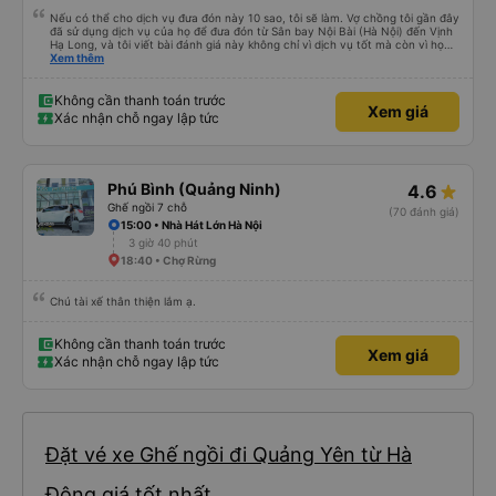
Nếu có thể cho dịch vụ đưa đón này 10 sao, tôi sẽ làm. Vợ chồng tôi gần đây
đã sử dụng dịch vụ của họ để đưa đón từ Sân bay Nội Bài (Hà Nội) đến Vịnh
Hạ Long, và tôi viết bài đánh giá này không chỉ vì dịch vụ tốt mà còn vì họ
thực sự là những anh hùng. Chuyến bay của chúng tôi bị hoãn nghiêm trọng,
Xem thêm
và mặc dù đã cố gắng hết sức để liên lạc, chúng tôi vẫn đến sân bay muộn
hơn hai tiếng. Chúng tôi căng thẳng, kiệt sức và hoàn toàn nghĩ rằng mình
sẽ lỡ chuyến xe đã đặt trước, có khả năng gây nguy hiểm cho toàn bộ
Không cần thanh toán trước
Xem giá
chuyến du ngoạn Vịnh Hạ Long của chúng tôi vào ngày hôm sau. Thật ngạc
Xác nhận chỗ ngay lập tức
nhiên, tài xế vẫn ở đó, kiên nhẫn chờ đợi chúng tôi. Anh ấy bình tĩnh giúp
chúng tôi mang hành lý và đưa chúng tôi lên một chiếc xe rất thoải mái,
sạch sẽ và có máy lạnh. Chuyến đi diễn ra suôn sẻ và an toàn. Nhưng điều
thực sự làm nên sự khác biệt của công ty này chính là dịch vụ khách hàng
tuyệt vời và sự thấu hiểu. Họ đã nỗ lực hết mình (theo đúng nghĩa đen!) để
Phú Bình (Quảng Ninh)
4.6
đảm bảo kỳ nghỉ của chúng tôi không bị hủy hoại. Rất, rất đáng để giới thiệu!
Ghế ngồi 7 chỗ
(70 đánh giá)
15:00 • Nhà Hát Lớn Hà Nội
3 giờ 40 phút
18:40 • Chợ Rừng
Chú tài xế thân thiện lắm ạ.
Không cần thanh toán trước
Xem giá
Xác nhận chỗ ngay lập tức
Đặt vé xe Ghế ngồi đi Quảng Yên từ Hà
Đông giá tốt nhất