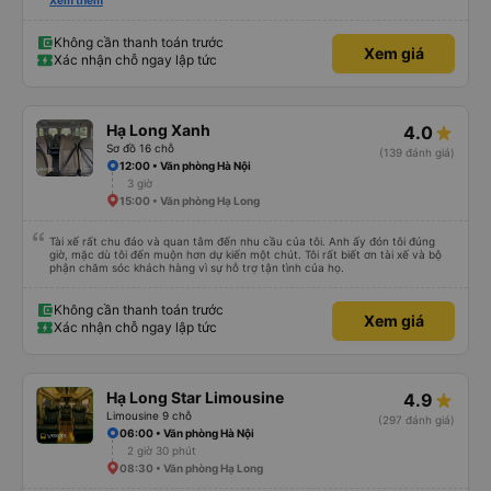
các món ăn nổi tiếng ở Hà Nội, mình để ý khi anh trả khách thì anh luôn
Xem thêm
xuống xe và mở cửa xe cho khách (tiểu tiết nhưng chứng tỏ thái độ phục vụ
rất tốt). Mẹ mình rất thích anh lái xe này vì anh có chia sẻ với mẹ mình về
những quan điểm sống rất ấn tượng. Mình không xin tên của anh chỉ biết anh
Không cần thanh toán trước
Xem giá
ở Ninh Bình thôi. Rất mong lần sau được anh lái xe tiếp và anh có nhiều
Xác nhận chỗ ngay lập tức
chuyến xe hơn để nhiều người biết đến anh hơn.
Hạ Long Xanh
4.0
Sơ đồ 16 chỗ
(139 đánh giá)
12:00 • Văn phòng Hà Nội
3 giờ
15:00 • Văn phòng Hạ Long
Tài xế rất chu đáo và quan tâm đến nhu cầu của tôi. Anh ấy đón tôi đúng
giờ, mặc dù tôi đến muộn hơn dự kiến ​​một chút. Tôi rất biết ơn tài xế và bộ
phận chăm sóc khách hàng vì sự hỗ trợ tận tình của họ.
Không cần thanh toán trước
Xem giá
Xác nhận chỗ ngay lập tức
Hạ Long Star Limousine
4.9
Limousine 9 chỗ
(297 đánh giá)
06:00 • Văn phòng Hà Nội
2 giờ 30 phút
08:30 • Văn phòng Hạ Long