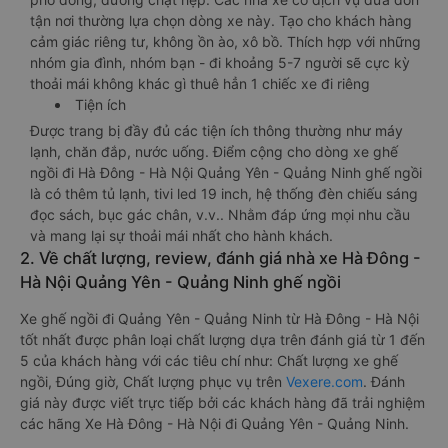
tận nơi thường lựa chọn dòng xe này. Tạo cho khách hàng
cảm giác riêng tư, không ồn ào, xô bồ. Thích hợp với những
nhóm gia đình, nhóm bạn - đi khoảng 5-7 người sẽ cực kỳ
thoải mái không khác gì thuê hẳn 1 chiếc xe đi riêng
Tiện ích
Được trang bị đầy đủ các tiện ích thông thường như máy
lạnh, chăn đắp, nước uống. Điểm cộng cho dòng xe ghế
ngồi đi Hà Đông - Hà Nội Quảng Yên - Quảng Ninh ghế ngồi
là có thêm tủ lạnh, tivi led 19 inch, hệ thống đèn chiếu sáng
đọc sách, bục gác chân, v.v.. Nhằm đáp ứng mọi nhu cầu
và mang lại sự thoải mái nhất cho hành khách.
2. Về chất lượng, review, đánh giá nhà xe Hà Đông -
Hà Nội Quảng Yên - Quảng Ninh ghế ngồi
Xe ghế ngồi đi Quảng Yên - Quảng Ninh từ Hà Đông - Hà Nội
tốt nhất được phân loại chất lượng dựa trên đánh giá từ 1 đến
5 của khách hàng với các tiêu chí như: Chất lượng xe ghế
ngồi, Đúng giờ, Chất lượng phục vụ trên
Vexere.com
. Đánh
giá này được viết trực tiếp bởi các khách hàng đã trải nghiệm
các hãng Xe Hà Đông - Hà Nội đi Quảng Yên - Quảng Ninh.