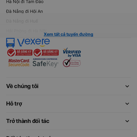
Hà Nội đi Tam Đảo
Đà Nẵng đi Hội An
Đà Nẵng đi Huế
Hải Phòng đi Hà Nội
Xem tất cả tuyến đường
keyboard_arrow_down
Về chúng tôi
keyboard_arrow_down
Hỗ trợ
keyboard_arrow_down
Trở thành đối tác