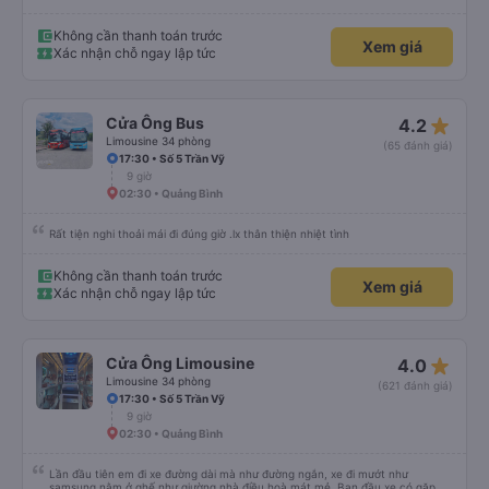
đến nơi, chúng tôi quên một chiếc túi nhỏ trên xe, nhưng đã nhận lại được
vào tối hôm đó hoàn toàn nguyên vẹn. Tất nhiên, tốt hơn hết là tránh những
rắc rối như vậy, nhưng thật tốt khi thấy công ty xe buýt quan tâm đến
Không cần thanh toán trước
Xem giá
khách hàng của mình. Chúng tôi chắc chắn sẽ đi xe của họ lần nữa.
Xác nhận chỗ ngay lập tức
star_rate
Cửa Ông Bus
4.2
Limousine 34 phòng
(65 đánh giá)
17:30 • Số 5 Trần Vỹ
9 giờ
02:30 • Quảng Bình
Rất tiện nghi thoải mái đi đúng giờ .lx thân thiện nhiệt tình
Không cần thanh toán trước
Xem giá
Xác nhận chỗ ngay lập tức
star_rate
Cửa Ông Limousine
4.0
Limousine 34 phòng
(621 đánh giá)
17:30 • Số 5 Trần Vỹ
9 giờ
02:30 • Quảng Bình
Lần đầu tiên em đi xe đường dài mà như đường ngắn, xe đi mướt như
samsung nằm ở ghế như giường nhà điều hoà mát mẻ. Ban đầu xe có gặp