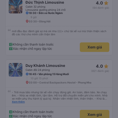
star_rate
Đức Thịnh Limousine
4.0
Cabin 32 phòng
(64 đánh giá)
Limousine giường phòng 24 chỗ
18:30 • Bến xe Nước Ngầm
9 giờ
03:30 • Đồng Hới
mới đầu đọc đánh giá sợ mà ok nha ((((= chú tài xế vui mà thân thiện xách
đồ các thứ cho mình cẩn thận lắm
Không cần thanh toán trước
Xem giá
Xác nhận chỗ ngay lập tức
star_rate
Duy Khánh Limousine
4.0
Cabin đôi 24 phòng
(821 đánh giá)
16:45 • Văn phòng 15 Hàng Muối
10 giờ 15 phút
03:00 • Central Backpackers Hostel - Phong Nha
- Trời mưa bão nhưng tài xế vẫn chạy đúng giờ. An toàn, đảm bảo. Xe chạy
êm. - Nhà xe nhiệt tình, tận tâm. Hỗ trợ đổi chuyến miễn phí cho mình. Nhà
xe miễn phụ thu hành lý quá ký. Nhân viên nhiệt tình, thân thiện. - Khá là
thích tài xế. Lái xe an toàn. Chu đáo, thân thiện, nhiệt tình. - Xe ngồi thoải
Xem thêm
mái, có massage, có ổ cắm sạc. - Giữa trời mưa bão, mình vẫn kịp giờ
check-in sân bay nên cho 5 sao.
Không cần thanh toán trước
Xem giá
Xác nhận chỗ ngay lập tức