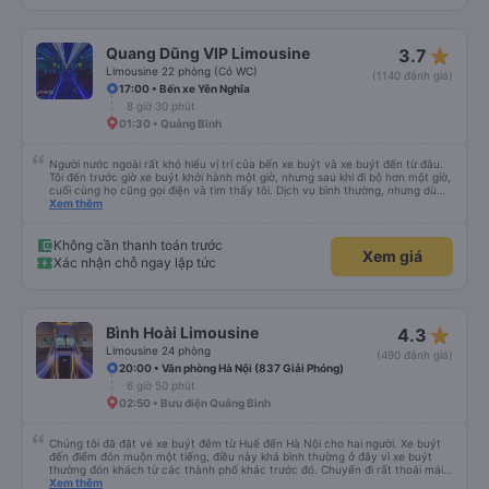
star_rate
Quang Dũng VIP Limousine
3.7
Limousine 22 phòng (Có WC)
(1140 đánh giá)
17:00 • Bến xe Yên Nghĩa
8 giờ 30 phút
01:30 • Quảng Bình
Người nước ngoài rất khó hiểu vị trí của bến xe buýt và xe buýt đến từ đâu.
Tôi đến trước giờ xe buýt khởi hành một giờ, nhưng sau khi đi bộ hơn một giờ,
cuối cùng họ cũng gọi điện và tìm thấy tôi. Dịch vụ bình thường, nhưng dù
sao thì tôi ngủ ngon hơn ở khách sạn vì tôi rất thoải mái. Sẽ tuyệt hơn nếu
Xem thêm
tiếng còi xe bớt to hơn. Nhưng tôi thích nó nên tôi cho điểm tối đa. Cảm ơn
bạn rất nhiều.
Không cần thanh toán trước
Xem giá
Xác nhận chỗ ngay lập tức
star_rate
Bình Hoài Limousine
4.3
Limousine 24 phòng
(490 đánh giá)
20:00 • Văn phòng Hà Nội (837 Giải Phóng)
6 giờ 50 phút
02:50 • Bưu điện Quảng Bình
Chúng tôi đã đặt vé xe buýt đêm từ Huế đến Hà Nội cho hai người. Xe buýt
đến điểm đón muộn một tiếng, điều này khá bình thường ở đây vì xe buýt
thường đón khách từ các thành phố khác trước đó. Chuyến đi rất thoải mái,
ghế nằm êm ái, và ngay cả người cao 1,80 m như tôi vẫn ngủ ngon. Sau khi
Xem thêm