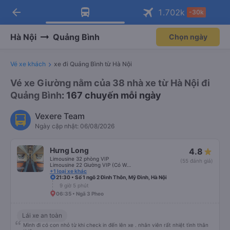
arrow_back
Tải app Vexere ngay!
Tải app Vexere
1.702
k
-30k
Mở app
Mở app
Nhận ưu đãi thành viên độc
-30k/ghế khi đặt vé máy bay qua
quyền
app
Hà Nội
Quảng Bình
Chọn ngày
Vé xe khách
xe đi Quảng Bình từ Hà Nội
Vé xe Giường nằm của 38 nhà xe từ Hà Nội đi
Quảng Bình
: 167 chuyến mỗi ngày
Vexere Team
Ngày cập nhật: 06/08/2026
Hưng Long
4.8
Limousine 32 phòng VIP
(55 đánh giá)
Limousine 22 Giường VIP (Có WC)
+1 loại xe khác
21:30 • Số 1 ngõ 2 Đình Thôn, Mỹ Đình, Hà Nội
9 giờ 5 phút
06:35 • Ngã 3 Pheo
Lái xe an toàn
Mình đi có con nhỏ từ khi check in đến lên xe . nhân viên rất nhiệt tình thân