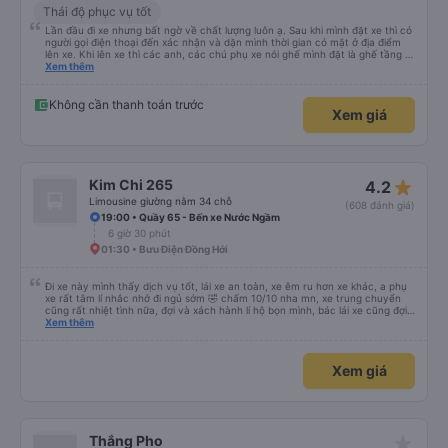
Thái độ phục vụ tốt
Lần đầu đi xe nhưng bất ngờ về chất lượng luôn ạ. Sau khi mình đặt xe thì có
người gọi điện thoại đến xác nhận và dặn mình thời gian có mặt ở địa điểm
lên xe. Khi lên xe thì các anh, các chú phụ xe nói ghế mình đặt là ghế tầng 2
(do mình đặt nhầm), nhưng mn vẫn cho mình nằm tầng 1. Đêm đang ngủ thì
Xem thêm
anh kia hốt hoảng lay dậy, mình làm rơi điện thoại xuống sàn, ngay giữa lối đi,
huhu. Anh đó nhắc mình cất kĩ điện thoại vào trong, may mắn thật. Nói
chung thái độ và tính cách của nhân viên rất tốt, xe thì xịn, có rèm che cả 2
Không cần thanh toán trước
Xem giá
bên, có màn hình tivi, khăn ướt, nước khoáng, mình lên xe ngồi tẩy trang,
skin care rồi ngủ ngon lành. Đặc biệt là giường nằm cực kì dài, mình cao
1m61 nhưng vẫn dư rất nhiều chỗ, không bị gập chân khó chịu như những xe
khác, nói chung là rất ưng ý, rất thích. Mình đặt vé thấy hiện là giá ưu đãi
mừng khai trương nên rất rẻ, và tiện nữa, không phải di chuyển nhiều như đi
máy bay, chỉ lên xe rồi ngủ đến sáng là đến nhà luôn. hehe Cám ơn
star_rate
Kim Chi 265
4.2
vexere.com và nhà xe Sâm Hương. (Mình không phải seeding đâu nha :v)
Limousine giường nằm 34 chỗ
(608 đánh giá)
19:00 • Quầy 65 - Bến xe Nước Ngầm
6 giờ 30 phút
01:30 • Bưu Điện Đồng Hới
Đi xe này mình thấy dịch vụ tốt, lái xe an toàn, xe êm ru hơn xe khác, a phụ
xe rất tâm lí nhắc nhở đi ngủ sớm 🤣 chấm 10/10 nha mn, xe trung chuyển
cũng rất nhiệt tình nữa, đợi và xách hành lí hộ bọn mình, bác lái xe cũng đợi
mn đi vệ sinh xong mới đi chứ ko vội vàng mắng khách như xe khác, nên đi
Xem thêm
mn nha, cabin nằm cũng rất rộng nữa người m8, m9 nằm thoải mái luôn,
kphai PR đâu nhưng rất tốt mn nhé, tại mình đi xe khác HN-ĐN rồi nên mình
thấy thế
Xem giá
star_rate
Thắng Pho