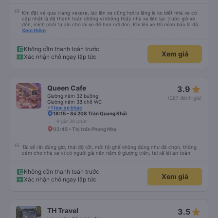
Khi đặt vé qua trang vexere, lúc lên xe cũng hơi lo lắng là ko biết nhà xe có
cập nhật là đã thanh toán không vì không thấy nhà xe liên lạc trước giờ xe
đón, mình phải tự alo cho lái xe để hẹn nơi đón. Khi lên xe thì mình báo là đã
mua qua trang vexere thì lúc đó nhà xe mới kiểm tra và OK. Như vậy, nếu
Xem thêm
nhà xe liên hệ trước để xác nhận với khách là tốt nhất, tránh để khách sốt
ruột, lo lắng.
Không cần thanh toán trước
Xem giá
Xác nhận chỗ ngay lập tức
star_rate
Queen Cafe
3.9
Giường nằm 32 buồng
(287 đánh giá)
Giường nằm 38 chỗ WC
+1 loại xe khác
18:15 • Số 208 Trần Quang Khải
9 giờ 30 phút
03:45 • Thị trấn Phong Nha
Tài xế rất đúng giờ, thái độ tốt, mỗi tội ghế không đúng như đã chọn, thông
cảm cho nhà xe vì có người già nên nằm ở giường trên, tài xế lái an toàn
Không cần thanh toán trước
Xem giá
Xác nhận chỗ ngay lập tức
star_rate
TH Travel
3.5