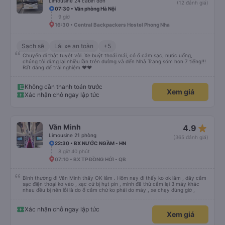
Limousine 24 cabin đơn
(12 đánh giá)
07:30 • Văn phòng Hà Nội
9 giờ
16:30 • Central Backpackers Hostel Phong Nha
Sạch sẽ
Lái xe an toàn
+5
Chuyến đi thật tuyệt vời. Xe buýt thoải mái, có ổ cắm sạc, nước uống,
chúng tôi dừng lại nhiều lần trên đường và đến Nhà Trang sớm hơn 7 tiếng!!!
Rất đáng để trải nghiệm ♥️♥️
Không cần thanh toán trước
Xem giá
Xác nhận chỗ ngay lập tức
star_rate
Văn Minh
4.9
Limousine 21 phòng
(365 đánh giá)
22:30 • BX NƯỚC NGẦM - HN
8 giờ 40 phút
07:10 • BX TP ĐỒNG HỚI - QB
Bình thường đi Văn Minh thấy OK lắm . Hôm nay đi thấy ko ok lắm , dây cắm
sạc điện thoại ko vào , xạc cứ bị hụt pin , mình đã thử cắm lại 3 máy khác
nhau đều bị nên lỗi là do ổ cắm chứ ko phải do máy , xe chạy đúng giờ ,
Xác nhận chỗ ngay lập tức
Xem giá