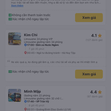
trục trặc tài xế báo đến muộn, nhg a đã xử lý và đến đón bọn em như lịch
trên hệ thống. Anh tài xế Văn Sĩ quá vui tính và nhiệt tình, trời mưa gió đã
Xem thêm
chở bọn e về tận nơi an toàn. 5⭐️ cho anh tài xế Văn Sĩ cùng với nhà xe. Lần
sau e mong có duyên gặp lại a ạ.
Không cần thanh toán trước
Xem giá
Xác nhận chỗ ngay lập tức
star_rate
Kim Chi
4.1
Limousine 24 phòng VIP
(127 đánh giá)
Limousine giường nằm 34 phòng
17:00 • Bến xe Nước Ngầm
7 giờ 45 phút
00:45 • Ngã tư đường tránh - Hà Huy Tập
Xe sóc quá ạ, ko đúng giờ lắm ạ, các chú tài xế và phụ xe thì nhiệt tình ạ
Xác nhận chỗ ngay lập tức
Xem giá
star_rate
Minh Mập
4.4
Giường nằm 22 phòng
(87 đánh giá)
Limousine giường nằm 32 chỗ (WC)
17:46 • VP Trần Vỹ
8 giờ 45 phút
02:31 • Quảng Bình (Dọc Quốc Lộ 1A)