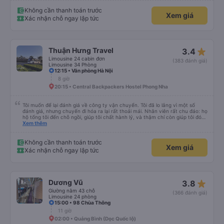
nên rất tốt. Không có WC trên xe buýt nên hãy cân nhắc nhưng bạn sẽ nghỉ
30 phút hai lần ở khu vực đường cao tốc (3 nghìn đồng để sử dụng phòng
Không cần thanh toán trước
Xem giá
tắm và chúng rất sạch sẽ) và cũng có thể mua rất nhiều đồ ăn nhẹ và thức
Xác nhận chỗ ngay lập tức
ăn khác nhau. Ghế ngồi rất thoải mái! Hãy nhớ rằng đôi khi chất lượng đường
không được tốt nên có thể rất rung lắc. Chúng tôi đã đặt 2 ghế trên cùng ở
phía sau cùng của xe buýt và bạn có thể cảm thấy xe buýt rung rất nhiều,
những ghế dưới ngay trước những ghế này thoải mái hơn nhiều và chúng tôi
có thể sử dụng chúng vì chúng trống. Nhìn chung là một hành trình rất tốt :)
star_rate
Thuận Hưng Travel
3.4
Limousine 24 cabin đơn
(383 đánh giá)
Limousine 34 Phòng
12:15 • Văn phòng Hà Nội
8 giờ
20:15 • Central Backpackers Hostel Phong Nha
Tôi muốn để lại đánh giá về công ty vận chuyển. Tôi đã lo lắng vì một số
đánh giá, nhưng chuyến đi hóa ra lại rất thoải mái. Nhân viên rất chu đáo: họ
hộ tống tôi đến chỗ ngồi, giúp tôi chất hành lý, và thậm chí còn giúp tôi đóng
gói giày. Điểm trừ duy nhất là xe buýt đến sớm hơn một tiếng so với giờ khởi
Xem thêm
hành, giống như tôi, nên tôi không biết chuyện gì sẽ xảy ra nếu tôi đến đúng
giờ ghi trên vé. Nhìn chung, tôi rất hài lòng với chuyến đi và tôi rất vui vì đã
chọn công ty này.
Không cần thanh toán trước
Xem giá
Xác nhận chỗ ngay lập tức
star_rate
Dương Vũ
3.8
Giường nằm 43 chỗ
(366 đánh giá)
Limousine 24 phòng
15:00 • 98 Chùa Thông
11 giờ
02:00 • Quảng Bình (Dọc Quốc lộ)