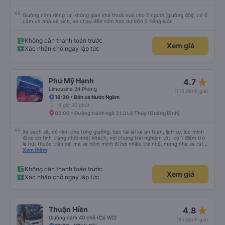
Giường nằm riêng tư, không gian khá thoải mái cho 2 người (giường đôi), có ổ
cắm và nhà vệ sinh, xe chạy đến sớm hơn dự kiện 2 tiếng luôn
Không cần thanh toán trước
Xem giá
Xác nhận chỗ ngay lập tức
star_rate
Phú Mỹ Hạnh
4.7
Limousine 24 Phòng
(116 đánh giá)
16:30 • Bến xe Nước Ngầm
9 giờ 30 phút
02:00 • Đường tránh ngã 3 Lũ Lệ Thủy (Quảng Bình)
Xe sạch sẽ, có rèm cho từng giường, bác tài lái xe an toàn, lịch sự, lúc mình
đi ko có tình trạng nhồi nhét khách, nói chung trải nghiệm tốt, có 1 điểm trừ
là hút thuốc trên xe, mà xe hôm mình đi hơi nhiều trẻ nhỏ, mong nhà xe rút
kinh nghiệm khi đọc đc bình luận này
Xem thêm
Không cần thanh toán trước
Xem giá
Xác nhận chỗ ngay lập tức
star_rate
Thuận Hiền
4.8
Giường nằm 40 chỗ (Có WC)
(95 đánh giá)