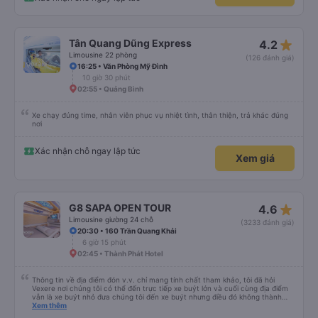
star_rate
Tân Quang Dũng Express
4.2
Limousine 22 phòng
(126 đánh giá)
16:25 • Văn Phòng Mỹ Đình
10 giờ 30 phút
02:55 • Quảng Bình
Xe chạy đúng time, nhân viên phục vụ nhiệt tình, thân thiện, trả khác đúng
nơi
Xác nhận chỗ ngay lập tức
Xem giá
star_rate
G8 SAPA OPEN TOUR
4.6
Limousine giường 24 chỗ
(3233 đánh giá)
20:30 • 160 Trần Quang Khải
6 giờ 15 phút
02:45 • Thành Phát Hotel
Thông tin về địa điểm đón v.v. chỉ mang tính chất tham khảo, tôi đã hỏi
Vexere nơi chúng tôi có thể đến trực tiếp xe buýt lớn và cuối cùng địa điểm
vẫn là xe buýt nhỏ đưa chúng tôi đến xe buýt nhưng điều đó không thành
vấn đề. Chúng tôi khởi hành đúng giờ từ Hà Nội nhưng đã nghỉ rất lâu ở sân
Xem thêm
bay để đợi một số hành khách tôi đoán vậy và chỉ đến Sa Pa muộn 30 phút