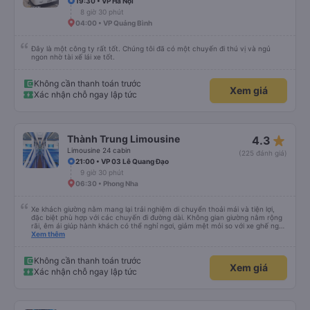
19:30 • VP Hà Nội
8 giờ 30 phút
04:00 • VP Quảng Bình
Đây là một công ty rất tốt. Chúng tôi đã có một chuyến đi thú vị và ngủ
ngon nhờ tài xế lái xe tốt.
Không cần thanh toán trước
Xem giá
Xác nhận chỗ ngay lập tức
star_rate
Thành Trung Limousine
4.3
Limousine 24 cabin
(225 đánh giá)
21:00 • VP 03 Lê Quang Đạo
9 giờ 30 phút
06:30 • Phong Nha
Xe khách giường nằm mang lại trải nghiệm di chuyển thoải mái và tiện lợi,
đặc biệt phù hợp với các chuyến đi đường dài. Không gian giường nằm rộng
rãi, êm ái giúp hành khách có thể nghỉ ngơi, giảm mệt mỏi so với xe ghế ngồi
thông thường. Hệ thống điều hòa hoạt động ổn định, xe vận hành êm, ít rung
Xem thêm
lắc. Trên xe được trang bị đầy đủ tiện ích như chăn, gối, rèm che riêng tư,
cổng sạc điện thoại và WiFi, tạo cảm giác dễ chịu trong suốt hành trình. Đội
ngũ tài xế và phụ xe phục vụ nhiệt tình, lịch sự, lái xe cẩn thận, đảm bảo an
Không cần thanh toán trước
Xem giá
toàn cho hành khách. Xe xuất bến đúng giờ, dừng nghỉ hợp lý, thuận tiện cho
Xác nhận chỗ ngay lập tức
việc ăn uống và vệ sinh. Với giá vé hợp lý, chất lượng phục vụ tốt, xe khách
giường nằm là lựa chọn đáng tin cậy cho những chuyến đi xa, đặc biệt là các
chuyến đi ban đêm.