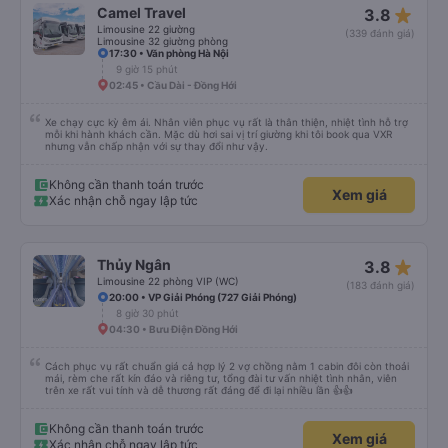
điểm đón đã được thay đổi sang một địa điểm xa hơn khoảng 30 phút. Tuy
star_rate
Camel Travel
3.8
nhiên, họ đã đền bù cho tôi 100.000 VND, tôi thấy công bằng. • Tài xế không
thân thiện: Tài xế không thực sự thân thiện hoặc hữu ích, nhưng không đến
Limousine 22 giường
(339 đánh giá)
mức không thể chịu nổi. • Xe buýt quá đông ở Đà Nẵng: Khi chúng tôi
Limousine 32 giường phòng
chuyển sang xe buýt khác để đến khách sạn của mình ở Đà Nẵng, xe quá
17:30 • Văn phòng Hà Nội
đông và tôi phải ngồi trên một chiếc ghế nhựa ở lối đi giữa, điều này không lý
9 giờ 15 phút
tưởng. Nhìn chung: Mặc dù có một vài bất tiện nhỏ, tôi đã có trải nghiệm
02:45 • Cầu Dài - Đồng Hới
tích cực với công ty này. Đây là dịch vụ xe buýt tốt nhất mà tôi từng sử
dụng ở Việt Nam. Sự sạch sẽ, thoải mái và yên tĩnh tạo nên sự khác biệt
đáng kể và tôi sẽ giới thiệu dịch vụ này cho bất kỳ ai đi tuyến đường này.
Xe chạy cực kỳ êm ái. Nhân viên phục vụ rất là thân thiện, nhiệt tình hỗ trợ
mỗi khi hành khách cần. Mặc dù hơi sai vị trí giường khi tôi book qua VXR
nhưng vẫn chấp nhận với sự thay đổi như vậy.
Không cần thanh toán trước
Xem giá
Xác nhận chỗ ngay lập tức
star_rate
Thủy Ngân
3.8
Limousine 22 phòng VIP (WC)
(183 đánh giá)
20:00 • VP Giải Phóng (727 Giải Phóng)
8 giờ 30 phút
04:30 • Bưu Điện Đồng Hới
Cách phục vụ rất chuẩn giá cả hợp lý 2 vợ chồng nằm 1 cabin đôi còn thoải
mái, rèm che rất kín đáo và riêng tư, tổng đài tư vấn nhiệt tình nhân, viên
trên xe rất vui tính và dễ thương rất đáng để đi lại nhiều lần 👍👍
Không cần thanh toán trước
Xem giá
Xác nhận chỗ ngay lập tức