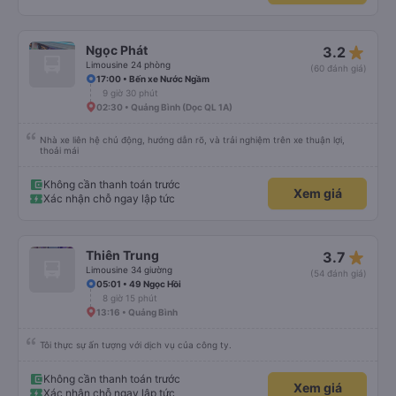
star_rate
Ngọc Phát
3.2
Limousine 24 phòng
(60 đánh giá)
17:00 • Bến xe Nước Ngầm
9 giờ 30 phút
02:30 • Quảng Bình (Dọc QL 1A)
Nhà xe liên hệ chủ động, hướng dẫn rõ, và trải nghiệm trên xe thuận lợi,
thoải mái
Không cần thanh toán trước
Xem giá
Xác nhận chỗ ngay lập tức
star_rate
Thiên Trung
3.7
Limousine 34 giường
(54 đánh giá)
05:01 • 49 Ngọc Hồi
8 giờ 15 phút
13:16 • Quảng Bình
Tôi thực sự ấn tượng với dịch vụ của công ty.
Không cần thanh toán trước
Xem giá
Xác nhận chỗ ngay lập tức