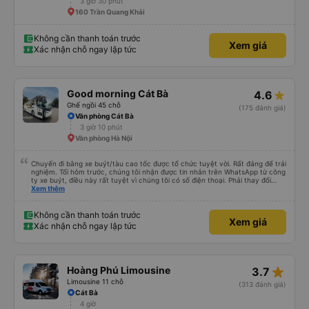
3 giờ 30 phút
160 Trần Quang Khải
Không cần thanh toán trước
Xem giá
Xác nhận chỗ ngay lập tức
Good morning Cát Bà
4.6
Ghế ngồi 45 chỗ
(175 đánh giá)
Văn phòng Cát Bà
3 giờ 10 phút
Văn phòng Hà Nội
Chuyến đi bằng xe buýt/tàu cao tốc được tổ chức tuyệt vời. Rất đáng để trải
nghiệm. Tối hôm trước, chúng tôi nhận được tin nhắn trên WhatsApp từ công
ty xe buýt, điều này rất tuyệt vì chúng tôi có số điện thoại. Phải thay đổi
điểm đón vì trời mưa như trút nước, nhưng họ rất thông cảm. Anh chàng lái
Xem thêm
xe đảm bảo chúng tôi đã lên xe, anh ấy nói tiếng Anh. Anh ấy cung cấp tất
cả thông tin trước bằng tiếng Việt rồi sau đó bằng tiếng Anh. Chúng tôi đi từ
Cát Bà đến Hà Nội, phải xuống xe buýt, lên tàu cao tốc rồi lại lên một xe
Không cần thanh toán trước
Xem giá
buýt khác. Được tổ chức tốt, giao tiếp tuyệt vời, chuyến đi tuyệt vời.
Xác nhận chỗ ngay lập tức
star_rate
Hoàng Phú Limousine
3.7
Limousine 11 chỗ
(313 đánh giá)
Cát Bà
4 giờ