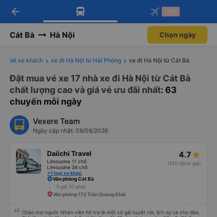
arrow_back
Tải app Vexere ngay!
Tải app Vexere
-30k
Mở app
Mở app
Nhận ưu đãi thành viên độc
-30k/ghế khi đặt vé máy bay qua
quyền
app
Cát Bà
Hà Nội
Chọn ngày
Vé xe khách
xe đi Hà Nội từ Hải Phòng
xe đi Hà Nội từ Cát Bà
Đặt mua vé xe 17 nhà xe đi Hà Nội từ Cát Bà
chất lượng cao và giá vé ưu đãi nhất
: 63
chuyến mỗi ngày
Vexere Team
Ngày cập nhật: 08/08/2026
Daiichi Travel
4.7
Limousine 11 chỗ
(510 đánh giá)
Limousine 34 chỗ
+1 loại xe khác
Văn phòng Cát Bà
3 giờ 10 phút
Văn phòng 172 Trần Quang Khải
Chào mọi người. Nhân viên hỗ trợ là một cô gái tuyệt vời, lịch sự và chu đáo.