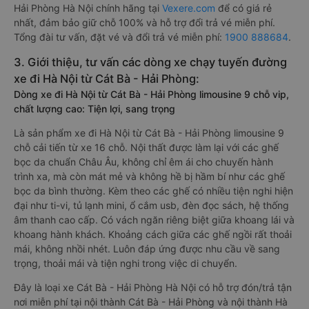
Hải Phòng Hà Nội chính hãng tại
Vexere.com
để có giá rẻ
nhất, đảm bảo giữ chỗ 100% và hỗ trợ đổi trả vé miễn phí.
Tổng đài tư vấn, đặt vé và đổi trả vé miễn phí:
1900 888684
.
3. Giới thiệu, tư vấn các dòng xe chạy tuyến đường
xe đi Hà Nội từ Cát Bà - Hải Phòng:
Dòng xe đi Hà Nội từ Cát Bà - Hải Phòng limousine 9 chỗ vip,
chất lượng cao: Tiện lợi, sang trọng
Là sản phẩm xe đi Hà Nội từ Cát Bà - Hải Phòng limousine 9
chỗ cải tiến từ xe 16 chỗ. Nội thất được làm lại với các ghế
bọc da chuẩn Châu Âu, không chỉ êm ái cho chuyến hành
trình xa, mà còn mát mẻ và không hề bị hầm bí như các ghế
bọc da bình thường. Kèm theo các ghế có nhiều tiện nghi hiện
đại như ti-vi, tủ lạnh mini, ổ cắm usb, đèn đọc sách, hệ thống
âm thanh cao cấp. Có vách ngăn riêng biệt giữa khoang lái và
khoang hành khách. Khoảng cách giữa các ghế ngồi rất thoải
mái, không nhồi nhét. Luôn đáp ứng được nhu cầu về sang
trọng, thoải mái và tiện nghi trong việc di chuyển.
Đây là loại xe Cát Bà - Hải Phòng Hà Nội có hỗ trợ đón/trả tận
nơi miễn phí tại nội thành Cát Bà - Hải Phòng và nội thành Hà