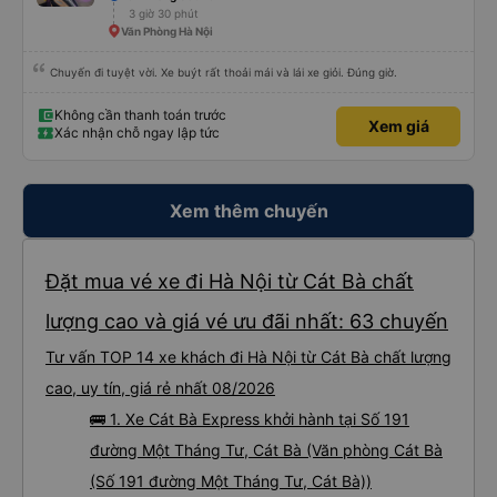
thay vì tầng dưới!) - có thể là do lỗi của tôi nhưng nếu vậy thì trang web
3 giờ 30 phút
không ghi rõ, vì vậy hãy cực kỳ cẩn thận khi chọn chỗ ngồi! Một lần nữa,
hoàn toàn không phải lỗi của công ty xe buýt - mọi thứ về chuyến đi của tôi
Văn Phòng Hà Nội
đều hoàn hảo.
Chuyến đi tuyệt vời. Xe buýt rất thoải mái và lái xe giỏi. Đúng giờ.
Không cần thanh toán trước
Xem giá
Xác nhận chỗ ngay lập tức
Xem thêm chuyến
Đặt mua vé xe đi Hà Nội từ Cát Bà chất
lượng cao và giá vé ưu đãi nhất: 63 chuyến
Tư vấn TOP 14 xe khách đi Hà Nội từ Cát Bà chất lượng
cao, uy tín, giá rẻ nhất 08/2026
🚌 1. Xe Cát Bà Express khởi hành tại Số 191
đường Một Tháng Tư, Cát Bà (Văn phòng Cát Bà
(Số 191 đường Một Tháng Tư, Cát Bà))