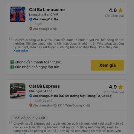
star_rate
Cát Bà Limousine
4.6
Limousine 9 chỗ VIP
(175 đánh giá)
Văn phòng Cát Bà
3 giờ
Văn phòng Hà Nội
Chuyến đi bằng xe buýt/tàu cao tốc được tổ chức tuyệt vời. Rất đáng để trải
nghiệm. Tối hôm trước, chúng tôi nhận được tin nhắn trên WhatsApp từ công
ty xe buýt, điều này rất tuyệt vì chúng tôi có số điện thoại. Phải thay đổi
điểm đón vì trời mưa như trút nước, nhưng họ rất thông cảm. Anh chàng lái
Xem thêm
xe đảm bảo chúng tôi đã lên xe, anh ấy nói tiếng Anh. Anh ấy cung cấp tất
cả thông tin trước bằng tiếng Việt rồi sau đó bằng tiếng Anh. Chúng tôi đi từ
Cát Bà đến Hà Nội, phải xuống xe buýt, lên tàu cao tốc rồi lại lên một xe
Không cần thanh toán trước
Xem giá
buýt khác. Được tổ chức tốt, giao tiếp tuyệt vời, chuyến đi tuyệt vời.
Xác nhận chỗ ngay lập tức
star_rate
Cát Bà Express
4.9
Ghế ngồi 34 chỗ
(131 đánh giá)
Văn phòng Cát Bà (Số 191 đường Một Tháng Tư, Cát Bà)
3 giờ 30 phút
Văn phòng Hà Nội (214 Trần Quang Khải)
Thái độ phục vụ tốt
Chuyến đi với Express thật tuyệt vời. Xe buýt rất mới (ghế ngồi thoải mái) và
cực kỳ sạch sẽ. Chúng tôi được một người nói tiếng Anh đón tiếp (anh ấy
đang đến văn phòng ở Cát Bà). Anh ấy đã cho chúng tôi một số lời khuyên