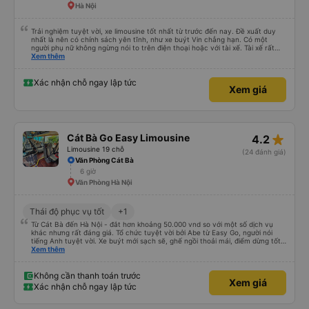
Hà Nội
Trải nghiệm tuyệt vời, xe limousine tốt nhất từ trước đến nay. Đề xuất duy
nhất là nên có chính sách yên tĩnh, như xe buýt Vin chẳng hạn. Có một
người phụ nữ không ngừng nói to trên điện thoại hoặc với tài xế. Tài xế rất
tôn trọng. Những hành khách khác, thậm chí cả trẻ nhỏ cũng rất chu đáo.
Xem thêm
Tôi sẽ quay lại Hà Nội trong vài ngày nữa, chúng ta sẽ xem liệu tôi chỉ may
mắn hay xe limousine và dịch vụ luôn tuyệt vời. Hiện tại, chắc chắn sẽ giới
thiệu
Xác nhận chỗ ngay lập tức
Xem giá
star_rate
Cát Bà Go Easy Limousine
4.2
Limousine 19 chỗ
(24 đánh giá)
Văn Phòng Cát Bà
6 giờ
Văn Phòng Hà Nội
Thái độ phục vụ tốt
+1
Từ Cát Bà đến Hà Nội - đắt hơn khoảng 50.000 vnd so với một số dịch vụ
khác nhưng rất đáng giá. Tổ chức tuyệt vời bởi Abe từ Easy Go, người nói
tiếng Anh tuyệt vời. Xe buýt mới sạch sẽ, ghế ngồi thoải mái, điểm dừng tốt
giữa chặng, tốt hơn nhiều so với nhiều xe buýt mà tôi đã thử cho đến nay.
Xem thêm
Tuy nhiên, điều tốt nhất dành riêng cho hòn đảo này là nếu xe buýt/dịch vụ
này đi phà xe buýt, vì vậy bạn chỉ đi 1 xe buýt suốt chặng đường thay vì phải
xuống xe với hành lý của mình, v.v., đi phà chở khách để đến đảo và đổi xe
Không cần thanh toán trước
Xem giá
buýt một lần nữa, v.v. rất khuyến khích.
Xác nhận chỗ ngay lập tức