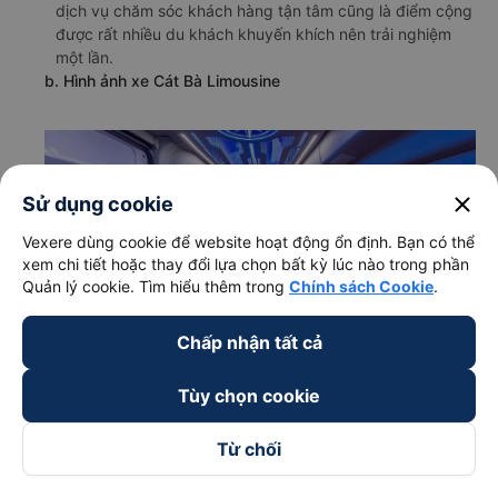
dịch vụ chăm sóc khách hàng tận tâm cũng là điểm cộng
được rất nhiều du khách khuyến khích nên trải nghiệm
một lần.
b. Hình ảnh xe Cát Bà Limousine
close
Sử dụng cookie
Vexere dùng cookie để website hoạt động ổn định. Bạn có thể
xem chi tiết hoặc thay đổi lựa chọn bất kỳ lúc nào trong phần
Quản lý cookie. Tìm hiểu thêm trong
Chính sách Cookie
.
Chấp nhận tất cả
Tùy chọn cookie
Từ chối
c. Lộ trình, giờ khởi hành và giờ kết thúc của xe khách Cát
Bà Limousine