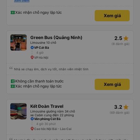
hữu ích về những việc nên làm ở Cát Bà. Chúng tôi có một quãng nghỉ ngắn
Xem thêm
15 phút sau 2 giờ. Sau đó, chúng tôi đi thêm 30 phút nữa trước khi đến bến
phà và lên tàu cao tốc. Chúng tôi có tàu cao tốc riêng đưa chúng tôi đến
đảo trong 8-10 phút. Sau đó, chúng tôi đi xe buýt khoảng 30 phút vào thị
Xác nhận chỗ ngay lập tức
Xem giá
trấn Cát Bà. Chúng tôi được thả xuống cách khách sạn khoảng 5 phút đi bộ.
Nhìn chung, dịch vụ tuyệt vời và tôi rất khuyên bạn nên sử dụng dịch vụ
này.
star_rate
Green Bus (Quảng Ninh)
2.5
Limousine 10 chỗ
(8 đánh giá)
VP Cát Bà
4 giờ
VP Hà Nội
Nhà xe chạy êm, dịch vụ tốt, nhân viên nhiệt tình
Không cần thanh toán trước
Xem giá
Xác nhận chỗ ngay lập tức
star_rate
Kết Đoàn Travel
3.2
Limousine giường nằm 34 chỗ
(69 đánh giá)
xe Cabin cung điện 22 phòng
Văn phòng Cát Bà
4 giờ 30 phút
Cao tốc Nội Bài - Lào Cai