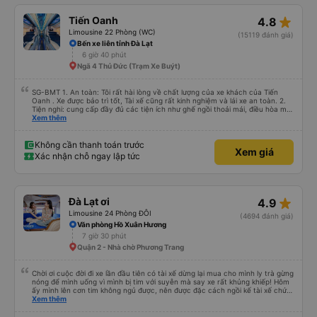
star_rate
Tiến Oanh
4.8
Limousine 22 Phòng (WC)
(15119 đánh giá)
Bến xe liên tỉnh Đà Lạt
6 giờ 40 phút
Ngã 4 Thủ Đức (Trạm Xe Buýt)
SG-BMT 1. An toàn: Tôi rất hài lòng về chất lượng của xe khách của Tiến
Oanh . Xe được bảo trì tốt, Tài xế cũng rất kinh nghiệm và lái xe an toàn. 2.
Tiện nghi: cung cấp đầy đủ các tiện ích như ghế ngồi thoải mái, điều hòa mát
mẻ, wifi tốc độ cao và cổng sạc điện thoại di động. 3. Thời gian và độ chính
Xem thêm
xác: Chuyến xe xuất phát đúng giờ và đếnBMT đúng giờ cam kết. 4. Giá cả:
Tôi cảm thấy giá cả của dịch vụ xe khách rất hợp lý và phù hợp với chất
lượng và tiện ích được cung cấp. 5. Thái độ phục vụ: Nhân viên và tài xế rất
Không cần thanh toán trước
Xem giá
nhiệt tình, chu đáo và tôn trọng khách hàng. Tôi cảm thấy rất thoải mái và
Xác nhận chỗ ngay lập tức
hài lòng với các dịch vụ mà họ cung cấp. Dịch vụ của họ đáp ứng đầy đủ
nhu cầu của tôi và tôi sẽ sử dụng dịch vụ của họ trong tương lai nếu có cơ
hội.
star_rate
Đà Lạt ơi
4.9
Limousine 24 Phòng ĐÔI
(4694 đánh giá)
Văn phòng Hồ Xuân Hương
7 giờ 30 phút
Quận 2 - Nhà chờ Phương Trang
Chời ơi cuộc đời đi xe lần đầu tiên có tài xế dừng lại mua cho mình ly trà gừng
nóng để mình uống vì mình bị tim với suyễn mà say xe rất khủng khiếp! Hôm
ấy mình lên cơn tim không ngủ được, nên được đặc cách ngồi kế tài xế chứ
ko chắc mình xỉu thiệt. Chú Tánh thì nhường chỗ cho mình ngồi còn anh Khải
Xem thêm
thì dừng cho mình mua trà gừng uống huhuhu ! Rất rất tốt nhe! Công đức vô
lượng !!! Mình cảm ơn anh Khải và chú Tánh xe dalat ơi biển số 50F 022.81