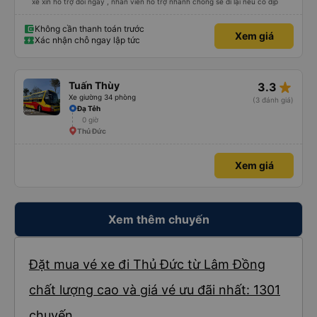
xe xin hỗ trợ đổi ngày , nhân viên hỗ trợ nhanh chóng sẽ đi lại nếu có dịp
Không cần thanh toán trước
Xem giá
Xác nhận chỗ ngay lập tức
star_rate
Tuấn Thùy
3.3
Xe giường 34 phòng
(3 đánh giá)
Đạ Tẻh
0 giờ
Thủ Đức
Xem giá
Xem thêm chuyến
Đặt mua vé xe đi Thủ Đức từ Lâm Đồng
chất lượng cao và giá vé ưu đãi nhất: 1301
chuyến