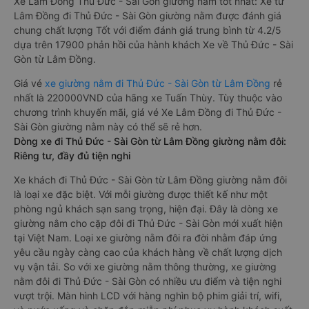
Xe Lâm Đồng Thủ Đức - Sài Gòn giường nằm tốt nhất: Xe từ
Lâm Đồng đi Thủ Đức - Sài Gòn giường nằm được đánh giá
chung chất lượng Tốt với điểm đánh giá trung bình từ 4.2/5
dựa trên 17900 phản hồi của hành khách Xe về Thủ Đức - Sài
Gòn từ Lâm Đồng.
Giá vé
xe giường nằm đi Thủ Đức - Sài Gòn từ Lâm Đồng
rẻ
nhất là 220000VND của hãng xe Tuấn Thùy. Tùy thuộc vào
chương trình khuyến mãi, giá vé Xe Lâm Đồng đi Thủ Đức -
Sài Gòn giường nằm này có thể sẽ rẻ hơn.
Dòng xe đi Thủ Đức - Sài Gòn từ Lâm Đồng giường nằm đôi:
Riêng tư, đầy đủ tiện nghi
Xe khách đi Thủ Đức - Sài Gòn từ Lâm Đồng giường nằm đôi
là loại xe đặc biệt. Với mỗi giường được thiết kế như một
phòng ngủ khách sạn sang trọng, hiện đại. Đây là dòng xe
giường nằm cho cặp đôi đi Thủ Đức - Sài Gòn mới xuất hiện
tại Việt Nam. Loại xe giường nằm đôi ra đời nhằm đáp ứng
yêu cầu ngày càng cao của khách hàng về chất lượng dịch
vụ vận tải. So với xe giường nằm thông thường, xe giường
nằm đôi đi Thủ Đức - Sài Gòn có nhiều ưu điểm và tiện nghi
vượt trội. Màn hình LCD với hàng nghìn bộ phim giải trí, wifi,