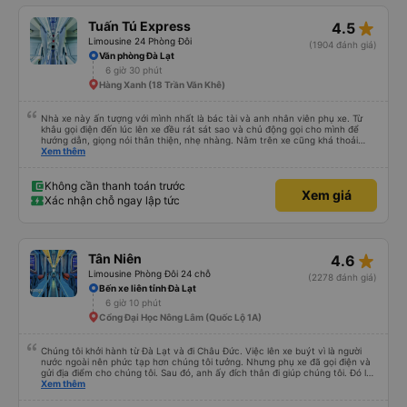
star_rate
Tuấn Tú Express
4.5
Limousine 24 Phòng Đôi
(1904 đánh giá)
Văn phòng Đà Lạt
6 giờ 30 phút
Hàng Xanh (18 Trần Văn Khê)
Nhà xe này ấn tượng với mình nhất là bác tài và anh nhân viên phụ xe. Từ
khâu gọi điện đến lúc lên xe đều rát sát sao và chủ động gọi cho mình để
hướng dẫn, giọng nói thân thiện, nhẹ nhàng. Nằm trên xe cũng khá thoải
mái, chăn nệm nước suối đầy đủ. Chuyến xe của mình hầu hết là các cô bác
Xem thêm
lớn tuổi thế nên khi hít thở sẽ thấy có một chút mùi người già Lúc xuống xe,
điểm thả của mình ban đầu dự kiến là Ngã 3 Sợi ( Nha Trang ) và bắt Grab
nhưng các anh hướng dẫn mình xuống ở đây không có ma nào dám chở đâu
Không cần thanh toán trước
Xem giá
( vì đây là địa bàn của thế lực xe ôm ngầm, dân chơi cỏ kẹo ke...) Và thế là
Xác nhận chỗ ngay lập tức
mình được chở xuống Ngã 3 thành , nơi sáng sủa an toàn hơn. Một Chuyến
xe được biết thêm nhiều câu chuyện mới. Cảm ơn nhà xe đã giúp đỡ
star_rate
Tân Niên
4.6
Limousine Phòng Đôi 24 chỗ
(2278 đánh giá)
Bến xe liên tỉnh Đà Lạt
6 giờ 10 phút
Cổng Đại Học Nông Lâm (Quốc Lộ 1A)
Chúng tôi khởi hành từ Đà Lạt và đi Châu Đức. Việc lên xe buýt vì là người
nước ngoài nên phức tạp hơn chúng tôi tưởng. Nhưng phụ xe đã gọi điện và
gửi địa điểm cho chúng tôi. Sau đó, anh ấy đích thân đi giúp chúng tôi. Đó là
lần đầu tiên đi xe giường nằm với hai đứa trẻ nhỏ khá thú vị. Chúng tôi không
Xem thêm
chắc chắn khi nào xe sẽ dừng lại để nghỉ hoặc ăn uống. Tôi rất ngạc nhiên
khi xe dừng lại lúc nửa đêm ở Cần Thơ và mọi người xuống xe ăn. Khi đến