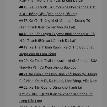
KQH Phạm Hồng Thái (Văn phòng Đà Lạt)
🚌 16. Xe LH Minh Trí Limousine khởi hành tại D11,
KQH Hoàng Diệu (Văn phòng Đà Lạt)
🚌 17. Xe Yến Thông khởi hành tại 1 Đường Tô
Hiến Thành (Bến xe liên tỉnh Đà Lạt)
🚌 18. Xe Bốn Luyện Express khởi hành tại 01 Tô
Hiến Thành (Bến xe Liên tỉnh Đà Lạt)
🚌 19. Xe Thanh Bình Xanh : Xe đi Thủ Đức chất
lượng cao từ Lâm Đồng
🚌 20. Xe Thịnh Thái Limousine khởi hành tại 183A
Nguyễn Văn Cừ (Văn phòng Bảo Lộc)
🚌 21. Xe Điền Linh Limousine khởi hành tại Đường
Phú Ninh, Đạ M'Ri, Đạ Huoai, Lâm Đồng, Việt Nam
🚌 22. Xe Tân Quang Dũng khởi hành tại
Km125+800, QL20 (Bến xe khách liên tỉnh Đức
Long Bảo Lộc)