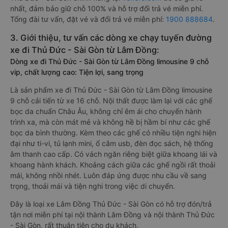
nhất, đảm bảo giữ chỗ 100% và hỗ trợ đổi trả vé miễn phí.
Tổng đài tư vấn, đặt vé và đổi trả vé miễn phí:
1900 888684
.
3. Giới thiệu, tư vấn các dòng xe chạy tuyến đường
xe đi Thủ Đức - Sài Gòn từ Lâm Đồng:
Dòng xe đi Thủ Đức - Sài Gòn từ Lâm Đồng limousine 9 chỗ
vip, chất lượng cao: Tiện lợi, sang trọng
Là sản phẩm xe đi Thủ Đức - Sài Gòn từ Lâm Đồng limousine
9 chỗ cải tiến từ xe 16 chỗ. Nội thất được làm lại với các ghế
bọc da chuẩn Châu Âu, không chỉ êm ái cho chuyến hành
trình xa, mà còn mát mẻ và không hề bị hầm bí như các ghế
bọc da bình thường. Kèm theo các ghế có nhiều tiện nghi hiện
đại như ti-vi, tủ lạnh mini, ổ cắm usb, đèn đọc sách, hệ thống
âm thanh cao cấp. Có vách ngăn riêng biệt giữa khoang lái và
khoang hành khách. Khoảng cách giữa các ghế ngồi rất thoải
mái, không nhồi nhét. Luôn đáp ứng được nhu cầu về sang
trọng, thoải mái và tiện nghi trong việc di chuyển.
Đây là loại xe Lâm Đồng Thủ Đức - Sài Gòn có hỗ trợ đón/trả
tận nơi miễn phí tại nội thành Lâm Đồng và nội thành Thủ Đức
- Sài Gòn, rất thuận tiện cho du khách.