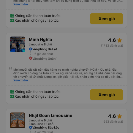
nói chung là tối thấy yên tâm khi sử dụng dịch vụ của nhà xe này, và sẽ ủng
hộ và giới thiệu cho người thân sử dụng dịch vụ của nhà xe này
Xem thêm
Không cần thanh toán trước
Xem giá
Xác nhận chỗ ngay lập tức
star_rate
Minh Nghĩa
4.6
Limousine 8 chỗ
(1783 đánh giá)
Văn phòng Đà Lạt
6 giờ 30 phút
Văn phòng Quận 1
Mọi người rất rất nên đặt hãng xe minh nghĩa chuyến HCM - ĐL nhé. Gia
đình mình có ông bà trên 70t và người dễ say xe, nhưng cả nhà đều hài lòng
về chuyến đi từ chất lượng xe, giờ giấc, tài xế, nhân viên nhà xe đều rất ổn.
Cảm ơn Thread City đã giới thiệu cho mình hãng xe giữa một rừng các hãng
Xem thêm
xe chỉ vì 1 cái cmt mà mình chốt book Minh Nghĩa, thật sự rất recommend
mọi người trải nghiệm, đi 5-6 tiếng mà cả nhà khoẻ re ko ai mệt mỏi gì cả
Không cần thanh toán trước
Xem giá
Xác nhận chỗ ngay lập tức
star_rate
Nhật Đoan Limousine
4.6
Limousine 9 chỗ
(653 đánh giá)
Limousine 12 chỗ
Văn phòng Bảo Lộc
4 giờ 20 phút