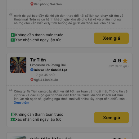
Văn phòng Sài Gòn
mình đc gọi báo đầy đủ khi giờ đón thay đổi, tài xế lịch sự, chạy rất êm và
thoải mái. Trên xe có hành khách gây khó dễ cho tài xế và phiền mọi ng,
nhưng chú vẫn biết xử lý tình huống để giữ k khí thoải mái cho cả xe.
Không cần thanh toán trước
Xem giá
Xác nhận chỗ ngay lập tức
star_rate
Tư Tiến
4.9
Limousine 24 Phòng Đôi
(812 đánh giá)
Bến xe liên tỉnh Đà Lạt
7 giờ 45 phút
Ngã 4 Linh Xuân
Công ty Tu Tien cung cấp dịch vụ rất tốt, an toàn và thoải mái. Thông tin về
vị trí xe và các cuộc gọi từ nhân viên trên xe trước khi đón khách rất hữu
ích. Xe rất sạch sẽ, giường ngủ thoải mái với nhiều tùy chọn đèn chiếu sáng
và cổng USB được đặt ở vị trí thuận tiện. Nhân viên rất lịch sự và xe đến
Xem thêm
điểm đến sớm hơn dự kiến. Cảm ơn!
Không cần thanh toán trước
Xem giá
Xác nhận chỗ ngay lập tức