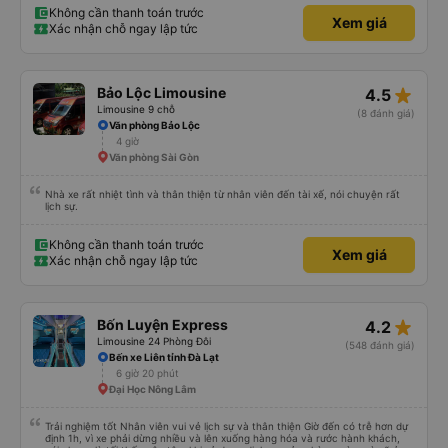
điểm dừng, họ đánh thức chúng tôi dậy và đảm bảo chúng tôi đã sẵn sàng.
Không cần thanh toán trước
Xem giá
Nhìn chung, đó là một trải nghiệm tốt. Mỗi giường đều có gối và chăn, và đủ
Xác nhận chỗ ngay lập tức
chỗ cho 1 người lớn và 1 trẻ em nằm thoải mái.
star_rate
Bảo Lộc Limousine
4.5
Limousine 9 chỗ
(8 đánh giá)
Văn phòng Bảo Lộc
4 giờ
Văn phòng Sài Gòn
Nhà xe rất nhiệt tình và thân thiện từ nhân viên đến tài xế, nói chuyện rất
lịch sự.
Không cần thanh toán trước
Xem giá
Xác nhận chỗ ngay lập tức
star_rate
Bốn Luyện Express
4.2
Limousine 24 Phòng Đôi
(548 đánh giá)
Bến xe Liên tỉnh Đà Lạt
6 giờ 20 phút
Đại Học Nông Lâm
Trải nghiệm tốt Nhân viên vui vẻ lịch sự và thân thiện Giờ đến có trễ hơn dự
định 1h, vì xe phải dừng nhiều và lên xuống hàng hóa và rước hành khách,