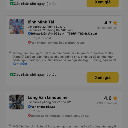
Xem giá
Xác nhận chỗ ngay lập tức
star_rate
Bình Minh Tải
4.7
Limousine 22 Phòng Luxury
(5850 đánh giá)
Limousine 22 Phòng Đôi VIP (WC)
Bến xe Liên tỉnh Đà Lạt - 1 Tô Hiến Thành, Đà Lạt
7 giờ 55 phút
Văn phòng 119 Nguyễn Cư Trinh - Quận 1
Hướng dẫn cho người mới đi lần đầu Đánh giá chuyến đi từ Sài Gòn đi Nha
Trang Ở Sài Gòn, các hãng xe đều có phòng chờ, phục vụ đồ ăn nhẹ như
bánh ngọt, nước lọc, v.v. Sau khi lên xe và ngủ khoảng 5-6 tiếng, bạn sẽ đến
Nha Trang. Ở Nha Trang, các hãng xe có dịch vụ đưa đón miễn phí, tuy
Xem thêm
nhiên bạn phải đặt trước với hãng xe khi đặt vé hoặc khi hãng xe gọi điện xác
nhận vé trước khi đi. Sau khi xe đến Nha Trang, bạn liên hệ với nhân viên
(nên dùng Google Translate và đưa cho họ đọc) để được hỗ trợ tìm xe đưa
Xác nhận chỗ ngay lập tức
Xem giá
đón. Bạn không nên tin những người mặc áo Grab mời bạn đi xe bên ngoài.
Nói về chất lượng xe thì tuyệt vời, xe được làm theo kiểu cabin với thiết kế
không gian, trên xe không có nhà vệ sinh hoặc có (tùy loại xe bạn chọn), vì
vậy bạn nên đi xe 22 cabin thay vì xe 32 cabin để có trải nghiệm tốt nhất.
Hầu hết tài xế đều lớn tuổi nên không biết tiếng Anh, bạn nên sử dụng
Google Dịch để giao tiếp với họ. Hy vọng bài đánh giá này sẽ giúp ích cho
star_rate
Long Vân Limousine
4.6
bạn khi đi
Limousine phòng đôi 22 chỗ (WC)
(7821 đánh giá)
Văn phòng Đà Lạt
7 giờ
Bến xe Miền Đông cũ - Cổng 2, quầy vé 66
Mới đầu đọc bình luận có hơi quan ngại xíu nhưng mà cuối cùng cũng quyết