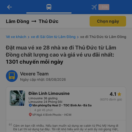
arrow_back
Tải app Vexere ngay!
Tải app Vexere
-30k
Mở app
Mở app
Nhận ưu đãi thành viên độc
-30k/ghế khi đặt vé máy bay qua
quyền
app
Lâm Đồng
Thủ Đức
Chọn ngày
Vé xe khách
xe đi Sài Gòn từ Lâm Đồng
xe đi Thủ Đức từ Lâm Đồng
Đặt mua vé xe 28 nhà xe đi Thủ Đức từ Lâm
Đồng chất lượng cao và giá vé ưu đãi nhất
:
1301 chuyến mỗi ngày
Vexere Team
Ngày cập nhật: 08/08/2026
Điền Linh Limousine
4.1
Limousine 36 giường
(6370 đánh giá)
Limousine 24 Phòng Đôi
Văn phòng Đạ Hoai 2 - TDC Bình An -Bà Sa
4 giờ 45 phút
VP Ngã 4 Bình Phước - HCM
Cảm ơn bạn rất nhiều. Nếu bạn muốn sử dụng xe cabin từ Phú Mỹ Hưng đi
Đà Lạt thì sử dụng tại đây. Tôi rất khó hiểu anh ấy vì anh ấy nói giọng Việt,