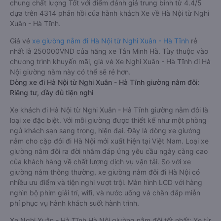
chung chất lượng Tốt với điểm đánh giá trung bình từ 4.4/5
dựa trên 4314 phản hồi của hành khách Xe về Hà Nội từ Nghi
Xuân - Hà Tĩnh.
Giá vé
xe giường nằm đi Hà Nội từ Nghi Xuân - Hà Tĩnh
rẻ
nhất là 250000VND của hãng xe Tân Minh Hà. Tùy thuộc vào
chương trình khuyến mãi, giá vé Xe Nghi Xuân - Hà Tĩnh đi Hà
Nội giường nằm này có thể sẽ rẻ hơn.
Dòng xe đi Hà Nội từ Nghi Xuân - Hà Tĩnh giường nằm đôi:
Riêng tư, đầy đủ tiện nghi
Xe khách đi Hà Nội từ Nghi Xuân - Hà Tĩnh giường nằm đôi là
loại xe đặc biệt. Với mỗi giường được thiết kế như một phòng
ngủ khách sạn sang trọng, hiện đại. Đây là dòng xe giường
nằm cho cặp đôi đi Hà Nội mới xuất hiện tại Việt Nam. Loại xe
giường nằm đôi ra đời nhằm đáp ứng yêu cầu ngày càng cao
của khách hàng về chất lượng dịch vụ vận tải. So với xe
giường nằm thông thường, xe giường nằm đôi đi Hà Nội có
nhiều ưu điểm và tiện nghi vượt trội. Màn hình LCD với hàng
nghìn bộ phim giải trí, wifi, và nước uống và chăn đắp miễn
phí phục vụ hành khách suốt hành trình.
Xe Nghi Xuân - Hà Tĩnh Hà Nội giường nằm đôi tốt nhất: Xe từ