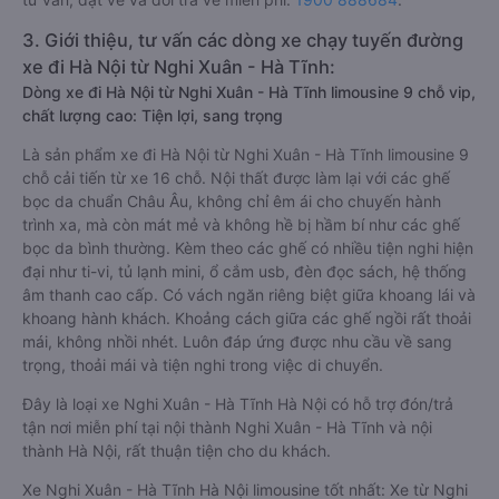
3. Giới thiệu, tư vấn các dòng xe chạy tuyến đường
xe đi Hà Nội từ Nghi Xuân - Hà Tĩnh:
Dòng xe đi Hà Nội từ Nghi Xuân - Hà Tĩnh limousine 9 chỗ vip,
chất lượng cao: Tiện lợi, sang trọng
Là sản phẩm xe đi Hà Nội từ Nghi Xuân - Hà Tĩnh limousine 9
chỗ cải tiến từ xe 16 chỗ. Nội thất được làm lại với các ghế
bọc da chuẩn Châu Âu, không chỉ êm ái cho chuyến hành
trình xa, mà còn mát mẻ và không hề bị hầm bí như các ghế
bọc da bình thường. Kèm theo các ghế có nhiều tiện nghi hiện
đại như ti-vi, tủ lạnh mini, ổ cắm usb, đèn đọc sách, hệ thống
âm thanh cao cấp. Có vách ngăn riêng biệt giữa khoang lái và
khoang hành khách. Khoảng cách giữa các ghế ngồi rất thoải
mái, không nhồi nhét. Luôn đáp ứng được nhu cầu về sang
trọng, thoải mái và tiện nghi trong việc di chuyển.
Đây là loại xe Nghi Xuân - Hà Tĩnh Hà Nội có hỗ trợ đón/trả
tận nơi miễn phí tại nội thành Nghi Xuân - Hà Tĩnh và nội
thành Hà Nội, rất thuận tiện cho du khách.
Xe Nghi Xuân - Hà Tĩnh Hà Nội limousine tốt nhất: Xe từ Nghi