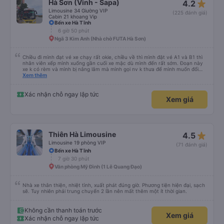
star_rate
Hà Sơn (Vinh - Sapa)
4.2
Limousine 34 Giường VIP
(225 đánh giá)
Cabin 21 khoang Vip
Bến xe Hà Tĩnh
6 giờ 50 phút
Ngã 3 Kim Anh (Nhà chờ FUTA Hà Sơn)
Chiều đi mình đạt vé xe chạy rất okie, chiều về thì mình đặt vé A1 và B1 thì
nhân viên xếp mình xuống gần cuối xe mặc dù mình đến rất sớm. Đoạn này
xe k có rèm và mình bị nắng lắm mà mình gọi nv k thưa để mình muốn đổi
chỗ. Đến Hà Nội mình chuyển sang xe khác cũng của hãng này đi rất thích,
Xem thêm
xe mới hơn, tiện nghi và sạch sẽ. Lái xe và nv cũng nhiệt tình.
Xác nhận chỗ ngay lập tức
Xem giá
star_rate
Thiên Hà Limousine
4.5
Limousine 19 phòng VIP
(71 đánh giá)
Bến xe Hà Tĩnh
7 giờ 30 phút
Văn phòng Mỹ Đình (1 Lê Quang Đạo)
Nhà xe thân thiện, nhiệt tình, xuất phát đúng giờ. Phương tiện hiện đại, sạch
sẽ. Tuy nhiên phải trung chuyển 2 lần nên mất thêm một ít thời gian.
Không cần thanh toán trước
Xem giá
Xác nhận chỗ ngay lập tức