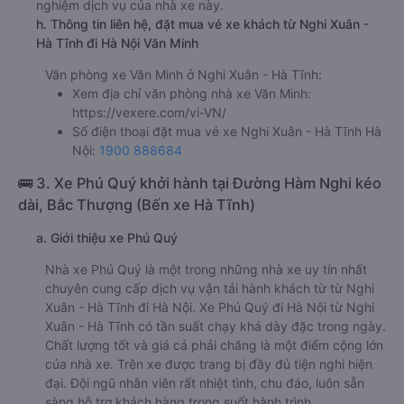
nghiệm dịch vụ của nhà xe này.
h. Thông tin liên hệ, đặt mua vé xe khách từ Nghi Xuân -
Hà Tĩnh đi Hà Nội Văn Minh
Văn phòng xe Văn Minh ở Nghi Xuân - Hà Tĩnh:
Xem địa chỉ văn phòng nhà xe Văn Minh:
https://vexere.com/vi-VN/
Số điện thoại đặt mua vé xe Nghi Xuân - Hà Tĩnh Hà
Nội:
1900 888684
🚌 3. Xe Phú Quý khởi hành tại Đường Hàm Nghi kéo
dài, Bắc Thượng (Bến xe Hà Tĩnh)
a. Giới thiệu xe Phú Quý
Nhà xe Phú Quý là một trong những nhà xe uy tín nhất
chuyên cung cấp dịch vụ vận tải hành khách từ từ Nghi
Xuân - Hà Tĩnh đi Hà Nội. Xe Phú Quý đi Hà Nội từ Nghi
Xuân - Hà Tĩnh có tần suất chạy khá dày đặc trong ngày.
Chất lượng tốt và giá cả phải chăng là một điểm cộng lớn
của nhà xe. Trên xe được trang bị đầy đủ tiện nghi hiện
đại. Đội ngũ nhân viên rất nhiệt tình, chu đáo, luôn sẵn
sàng hỗ trợ khách hàng trong suốt hành trình.