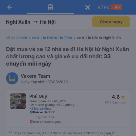
arrow_back
Tải app Vexere ngay!
Tải app Vexere
1.878
k
-30k
Mở app
Mở app
Nhận ưu đãi thành viên độc
-30k/ghế khi đặt vé máy bay qua
quyền
app
Nghi Xuân
Hà Nội
Chọn ngày
Vé xe khách
xe đi Hà Nội từ Hà Tĩnh
xe đi Hà Nội từ Nghi Xuân
Đặt mua vé xe 12 nhà xe đi Hà Nội từ Nghi Xuân
chất lượng cao và giá vé ưu đãi nhất
: 33
chuyến mỗi ngày
Vexere Team
Ngày cập nhật: 07/08/2026
Phú Quý
4.6
Giường nằm 40 chỗ (WC)
(516 đánh giá)
Limousine giường đôi 22 phòng (WC) (new)
+2 loại xe khác
Bến xe Hà Tĩnh
7 giờ 30 phút
Bến xe Nước Ngầm
Chạy xe nhanh qá, đi từ 11.30 từ bắc nghèn mà 4.20 đã tới 27 nguyễn