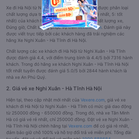
Xe đi Hà Nội từ Nghi Xuân - Hà Tĩnh tốt nhất được phân loại
chất lượng dựa trên đánh giá từ 1 đến 5 (1: tệ nhất, 5: tốt
nhất) của khách hàng với các tiêu chí như: Chất lượng xe,
Đúng giờ, Chất lượng phục vụ trên
Vexere.com
. Đánh giá này
được viết trực tiếp bởi các khách hàng đã trải nghiệm các
hãng Xe Nghi Xuân - Hà Tĩnh đi Hà Nội.
Chất lượng các xe khách đi Hà Nội từ Nghi Xuân - Hà Tĩnh
được đánh giá 4.4, với điểm trung bình là 4.4/5 bởi 7316 hành
khách. Trong đó hãng xe khách Nghi Xuân - Hà Tĩnh Hà Nội
tốt nhất tuyến được đánh giá 5.0/5 bởi 2844 hành khách là
nhà xe An Phú Quý.
2. Giá vé xe Nghi Xuân - Hà Tĩnh Hà Nội
Hiện tại, theo cập nhật mới nhất của
Vexere.com
, giá vé xe
khách đi Hà Nội từ Nghi Xuân - Hà Tĩnh có mức giá dao động
từ 250000 đồng - 650000 đồng. Trong đó, nhà xe Tân Minh
Hà có giá vé rẻ nhất, chỉ 250000 đồng. Đặt vé xe Nghi Xuân -
Hà Tĩnh Hà Nội chính hãng tại
Vexere.com
để có giá rẻ nhất,
đảm bảo giữ chỗ 100% và hỗ trợ đổi trả vé miễn phí. Tổng đài
tư vấn, đặt vé và đổi trả vé miễn phí:
1900 888684
.