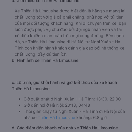
nghiệm dịch vụ của nhà xe này.
h. Thông tin liên hệ, đặt mua vé xe khách từ Nghi Xuân -
Hà Tĩnh đi Hà Nội Phú Quý
Văn phòng xe Phú Quý ở Nghi Xuân - Hà Tĩnh:
Xem địa chỉ văn phòng nhà xe Phú Quý:
https://vexere.com/vi-VN/xe-phu-quy
Số điện thoại đặt mua vé xe Nghi Xuân - Hà Tĩnh Hà
Nội:
1900 888684
🚌 4. Xe Thiên Hà Limousine khởi hành tại Đường
Hàm Nghi (Bến xe Hà Tĩnh)
a. Giới thiệu xe Thiên Hà Limousine
Xe Thiên Hà Limousine được biết đến là hãng xe mang lại
chất lượng tốt với giá cả phải chăng, phù hợp với túi tiền
của mọi đối tượng khách hàng. Khi di chuyển trên xe, bạn
luôn được phục vụ chu đáo bởi đội ngũ nhân viên và tài
xế điều khiển xe an toàn trên mọi cung đường. Bên cạnh
đó, xe Thiên Hà Limousine đi Hà Nội từ Nghi Xuân - Hà
Tĩnh còn khiến hành khách đánh giá cao bởi hệ thống xe
chất lượng, đầy đủ tiện ích.