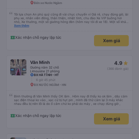
Bến xe Nước Ngầm
Tôi lựa chọn An phú quý cũng đi vài chục chuyến vì Giá rẻ, chạy đúng giờ, lái
phụ xe, nhân viên đông, thân thiện, nhiệt tình, chu đáo Xe VIP buồng hơi
nhỏ, Xe thường, một số giường hỏng đèn (hôm nay tôi đi xe 18). Một số khác
cửa gió điều hoà (cửa cuộn) nút kẹt, khá lạnh. Tuy nhiên, về lâu dài tôi vẫn
Xem thêm
chọn An Phú Quý. Cảm ơn nhà xe
Xác nhận chỗ ngay lập tức
Xem giá
Văn Minh
4.9
Giường nằm 32 chỗ
(366 đánh giá)
Limousine 21 phòng
BX HÀ TĨNH - HT
6 giờ 45 phút
BX NƯỚC NGẦM - HN
Bình thường đi Văn Minh thấy OK lắm . Hôm nay đi thấy ko ok lắm , dây cắm
sạc điện thoại ko vào , xạc cứ bị hụt pin , mình đã thử cắm lại 3 máy khác
nhau đều bị nên lỗi là do ổ cắm chứ ko phải do máy , xe chạy đúng giờ ,
Xác nhận chỗ ngay lập tức
Xem giá