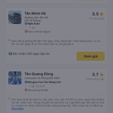
star_rate
Tân Minh Hà
3.5
Giường nằm 46 chỗ
(31 đánh giá)
VIP 22 Phòng
Nghi Xuân
7 giờ
Bến xe Nước Ngầm
Nằm đúng giường đã đặt trên app. Chạy đúng giờ. Chất lượng phục vụ xe
tốt. Đi vào ngày lễ có thu thêm tiền so với giá gôca
Xác nhận chỗ ngay lập tức
Xem giá
star_rate
Tân Quang Dũng
3.7
Limousine 22 Phòng Đôi (WC)
(3004 đánh giá)
Nút giao Cao Tốc Hồng Lĩnh
5 giờ 30 phút
Văn phòng Hà Nội
Các bạn nữ lễ tân xinh iu. Các anh, chú, bác VP ĐH vui tính, quan tâm khách,
vui vẻ, nhiệt tình. Trong chuyến đi của mình có 2 gia đình bác lớn tuổi nc khá
to, có bạn nv nhắc nhở thì 2 bác mắng lại bạn ấy. Nếu 2 bác ấy có đánh giá
xấu thì mình ngược lại nha. Bạn ấy nhắc nhở rất đúng. 2 bác nói rất to. To
Xem thêm
đến lỗi mình ngủ còn mơ được câu chuyện các bác nói với nhau xuất hiện