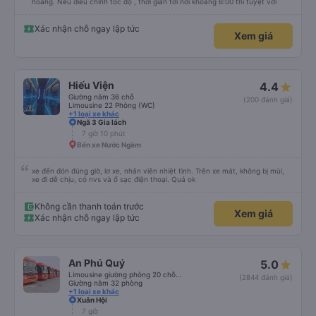
hoàng. Nếu điều chỉnh tốc độ , thời gian tới nơi khoảng 6:00 thì tuyệt vời
Xác nhận chỗ ngay lập tức
Xem giá
Hiếu Viện
4.4
Giường nằm 36 chỗ
(200 đánh giá)
Limousine 22 Phòng (WC)
+1 loại xe khác
Ngã 3 Gia lách
7 giờ 10 phút
Bến xe Nước Ngầm
xe đến đón đúng giờ, lơ xe, nhân viên nhiệt tình. Trên xe mát, không bị mùi,
xe đi dễ chịu, có nvs và ổ sạc điện thoại. Quá ok
Không cần thanh toán trước
Xem giá
Xác nhận chỗ ngay lập tức
An Phú Quý
5.0
Limousine giường phòng 20 chỗ (Có WC)
(2844 đánh giá)
Giường nằm 32 phòng
+1 loại xe khác
Xuân Hội
7 giờ