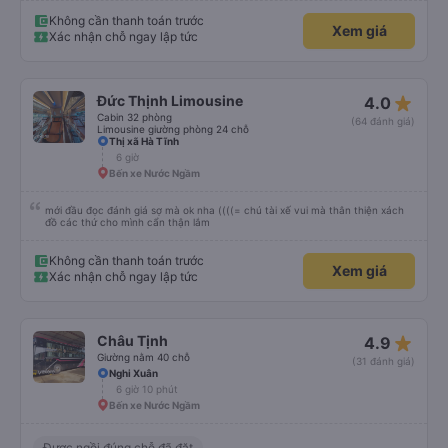
trong giấc mơ của mình luôn. Nên nếu bạn ấy bị phản ánh thì đừng trừ lương
bạn ấy nha. Nếu bạn ấy bị trừ thì bảo bạn ấy liên hệ sđt của mình, mình hỗ
Không cần thanh toán trước
Xem giá
trợ ạ. Số mình đuôi 666, chuyến ĐH-NT ngày 16/1. À các bạn nữ lễ tân xinh
Xác nhận chỗ ngay lập tức
iu còn đổi cho mình phòng đơn sang đôi xong còn note là (một mình) yêu
luôn. Nhưng phòng đôi mà nằm một thì mỗi lần xe rẽ 1 cái là ✈️ Ít đi xe khách
nhưng đủ để đánh giá 10/10.
star_rate
Đức Thịnh Limousine
4.0
Cabin 32 phòng
(64 đánh giá)
Limousine giường phòng 24 chỗ
Thị xã Hà Tĩnh
6 giờ
Bến xe Nước Ngầm
mới đầu đọc đánh giá sợ mà ok nha ((((= chú tài xế vui mà thân thiện xách
đồ các thứ cho mình cẩn thận lắm
Không cần thanh toán trước
Xem giá
Xác nhận chỗ ngay lập tức
star_rate
Châu Tịnh
4.9
Giường nằm 40 chỗ
(31 đánh giá)
Nghi Xuân
6 giờ 10 phút
Bến xe Nước Ngầm
Được ngồi đúng chỗ đã đặt