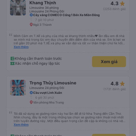
star_rate
Khang Thịnh
4.3
,thượng lộ bình an Hẹn gặp lại chuyến 5 giờ sáng mai
Limousine 34 phòng
(2253 đánh giá)
Limousine 24 Phòng Đôi
Cây xăng COMECO Cổng 1 Bến Xe Miền Đông
7 giờ 10 phút
Ngã 3 Thành
Mình Cảm ơn T.Xế và phụ của nhà xe khang thịnh nhiều❤️ lần đầu em đi nhà
xe mình mà trong lúc em duy chuyển đến điểm đón của nhà xe. Em bị kẹt xe
trể giần 20 phút mà T.XẾ.và phụ xe vẫn đợi và rất vv thân thiện chứ hk hối
mình như những nhà xe khác. Xe mình đi là loại xe 24p đôi . xe có rèm kéo
Xem thêm
nên mình thấy rất là riêng tư và đầy đầy đủ tiện nghi .xe đi từ sài gòn về quy
nhơn xe dùng tới 3 trạm dùng chân .xe dùng 2 trạm để mn đi wc ở cây xăng
.và 1 trạm. Dùng cho mn ăn ún. Dù 2 trạm dùng ở cây xăng để xe nộp nhiên
Không cần thanh toán trước
Xem giá
liệu và cho mn đi wc nhưng nhà wc của cây xăng nhà xe này dùng rất chi là
Xác nhận chỗ ngay lập tức
sạch sẽ. Hk có mùi khó chiệu như những trạm khác. Mà hình như nhà xe này
chạy ra tới quãng ngãi.và trả khách dọc quốc lộ 1a Nên Rất là tiện cho mn
luôn😍 Mình đi chuyến xe mình hk chê chổ nào đc luôn.xe rất là mới luôn.
T.XẾ chạy rất em hk bị dồng như những xe khác❤️. Chúc nhà xe ngày càng
phát triển mạnh hơn🥰
star_rate
Trọng Thủy Limousine
4.8
Limousine 24 phòng Đôi
(1731 đánh giá)
Cầu vượt Linh Xuân
6 giờ 30 phút
Văn phòng Nha Trang
Tôi đã sử dụng xe giường nằm này hai lần để đi từ Nha Trang đến Cần Thơ.
Nhìn chung, đây là một trong những lựa chọn xe giường nằm thoải mái nhất
trên tuyến đường này. Một điều quan trọng cần đề cập là không có nhà vệ
sinh trên xe, điều này có thể gây khó chịu trên một hành trình dài xuyên
Xem thêm
đêm. Tuy nhiên, khi có các điểm dừng thường xuyên, chuyến đi vẫn khá
thoải mái. Chuyến đi gần đây nhất của tôi (hôm qua) rất tốt. Mặc dù xe bị
chậm khoảng một tiếng, nhưng công ty đã thông báo trước cho tôi, nên tôi