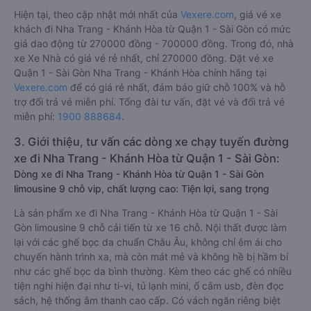
Hiện tại, theo cập nhật mới nhất của
Vexere.com
, giá vé xe
khách đi Nha Trang - Khánh Hòa từ Quận 1 - Sài Gòn có mức
giá dao động từ 270000 đồng - 700000 đồng. Trong đó, nhà
xe Xe Nhà có giá vé rẻ nhất, chỉ 270000 đồng. Đặt vé xe
Quận 1 - Sài Gòn Nha Trang - Khánh Hòa chính hãng tại
Vexere.com
để có giá rẻ nhất, đảm bảo giữ chỗ 100% và hỗ
trợ đổi trả vé miễn phí. Tổng đài tư vấn, đặt vé và đổi trả vé
miễn phí:
1900 888684
.
3. Giới thiệu, tư vấn các dòng xe chạy tuyến đường
xe đi Nha Trang - Khánh Hòa từ Quận 1 - Sài Gòn:
Dòng xe đi Nha Trang - Khánh Hòa từ Quận 1 - Sài Gòn
limousine 9 chỗ vip, chất lượng cao: Tiện lợi, sang trọng
Là sản phẩm xe đi Nha Trang - Khánh Hòa từ Quận 1 - Sài
Gòn limousine 9 chỗ cải tiến từ xe 16 chỗ. Nội thất được làm
lại với các ghế bọc da chuẩn Châu Âu, không chỉ êm ái cho
chuyến hành trình xa, mà còn mát mẻ và không hề bị hầm bí
như các ghế bọc da bình thường. Kèm theo các ghế có nhiều
tiện nghi hiện đại như ti-vi, tủ lạnh mini, ổ cắm usb, đèn đọc
sách, hệ thống âm thanh cao cấp. Có vách ngăn riêng biệt