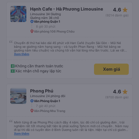
star_rate
Hạnh Cafe - Hà Phương Limousine
4.6
Limousine 34 Giường
(9214 đánh giá)
Giường nằm 36 chỗ
Văn phòng Quận 1
8 giờ 30 phút
Văn phòng 106 Phong Châu
Chuyến đi thứ hai kéo dài 45 phút với Han Café (tuyến Sài Gòn - Mũi Né
bằng xe giường nằm hạng sang - và tuyến Phan Rang - Mũi Né bằng xe
giường nằm tiêu chuẩn) và chúng tôi vẫn hài lòng như lần trước. Lái xe rất
chuyên nghiệp, nhân viên vô cùng chu đáo (họ kiểm tra xem mọi thứ ở chỗ
Xem thêm
ngồi của bạn có ổn không, luôn tươi cười và chào đón nồng nhiệt cùng cung
cấp thông tin hữu ích tại điểm đón). Xe sạch sẽ và thoải mái, và việc liên lạc
rất hoàn hảo (họ gửi tin nhắn WhatsApp nhắc nhở chúng tôi về chuyến đi và
Không cần thanh toán trước
Xem giá
điểm đón). Điểm đón ở Phan Rang rất thuận tiện (nhà vệ sinh sạch sẽ, có đồ
Xác nhận chỗ ngay lập tức
uống để mua và việc lên xe rất dễ dàng). Họ thậm chí còn sắp xếp điểm
xuống xe cho chúng tôi vì chúng tôi đã đến nhầm địa điểm. Xe giường nằm
tiêu chuẩn của họ vẫn rất thoải mái và có một số điểm dừng thuận tiện. So
với một công ty &quot;cabin VIP&quot; khác mà tôi từng trải nghiệm cảm
giác nguy hiểm (lái xe nguy hiểm và không thoải mái cho hành khách, xe bảo
star_rate
Phong Phú
4.6
trì kém và nhân viên cực kỳ không thân thiện), tôi đánh giá cao Han Café.
Tôi không thể tham gia các chuyến đi qua đêm của họ vì đã hết chỗ, có lẽ
Limousine 24 phòng đôi
(9700 đánh giá)
do nhu cầu quá cao! Đừng chần chừ nhé! 👍
Văn Phòng Quận 1
7 giờ 40 phút
Văn Phòng Nha Trang
Mình từng đi xe Phong Phú cách đây 4 năm, lúc đó chỉ có giường đơn , trải
nghiệm rất tốt nhưng bất tiện là phải xuống Tphcm mới có chuyến . Năm nay
đi lại thì đã có tuyến đón ở Bình Dương luôn rất là tiện. Hiện tại chỉ có giường
đôi , đọc review thấy mn đánh giá ko tốt giường chậc này nọ , thái độ của tài
Xem thêm
xế và phải chờ trung chuyển chậm chạp hoặc không chịu chuyển đến khách