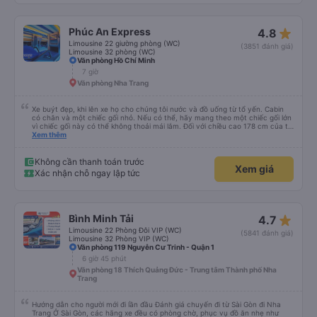
cất hộ vali vào hầm xe, còn mình thì chỉnh trang rồi lên xe. Giường mình nằm
ở trên, lâu rồi không leo giường tầng nên hơi mất thế ^^ Nhưng thật bất ngờ,
từ sau có 1 giọng nói phụ nữ vọng tới "Anh ơi, để em giúp mình ạ". Vậy là
star_rate
Phúc An Express
4.8
mình được bạn NV đỡ lên ghế rất nhẹ nhàng và an toàn. Xe rất sạch sẽ, nội
thất mới mẻ, chăn ấm nệm êm gối thêm 2 cái ngủ như ở nhà mình vậy á. NV
Limousine 22 giường phòng (WC)
(3851 đánh giá)
double check để khách xuống đúng trạm và có trải nghiệm thoải mái nhất.
Limousine 32 phòng (WC)
Cảm ơn Bình Minh Bus đã cho mình trải nghiệm thật tuyệt vời khi sử dụng
Văn phòng Hồ Chí Minh
dịch vụ của các bạn ❤❤
7 giờ
Văn phòng Nha Trang
Xe buýt đẹp, khi lên xe họ cho chúng tôi nước và đồ uống từ tổ yến. Cabin
có chăn và một chiếc gối nhỏ. Nếu có thể, hãy mang theo một chiếc gối lớn
vì chiếc gối này có thể không thoải mái lắm. Đối với chiều cao 178 cm của tôi
thì không có đủ không gian về chiều dài. Tôi chọn khởi hành từ văn phòng ở
Xem thêm
trung tâm Nha Trang, nơi chúng tôi được đón bằng một chiếc xe buýt nhỏ và
đưa đến một chiếc xe buýt lớn mà chúng tôi đã đi. Khởi hành đúng giờ,
chúng tôi đến nơi sớm hơn một giờ so với thời gian quy định
Không cần thanh toán trước
Xem giá
Xác nhận chỗ ngay lập tức
star_rate
Bình Minh Tải
4.7
Limousine 22 Phòng Đôi VIP (WC)
(5841 đánh giá)
Limousine 32 Phòng VIP (WC)
Văn phòng 119 Nguyễn Cư Trinh - Quận 1
6 giờ 45 phút
Văn phòng 18 Thích Quảng Đức - Trung tâm Thành phố Nha
Trang
Hướng dẫn cho người mới đi lần đầu Đánh giá chuyến đi từ Sài Gòn đi Nha
Trang Ở Sài Gòn, các hãng xe đều có phòng chờ, phục vụ đồ ăn nhẹ như