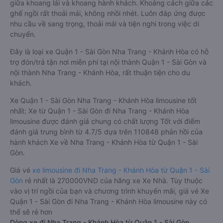
giữa khoang lái và khoang hành khách. Khoảng cách giữa các
ghế ngồi rất thoải mái, không nhồi nhét. Luôn đáp ứng được
nhu cầu về sang trọng, thoải mái và tiện nghi trong việc di
chuyển.
Đây là loại xe Quận 1 - Sài Gòn Nha Trang - Khánh Hòa có hỗ
trợ đón/trả tận nơi miễn phí tại nội thành Quận 1 - Sài Gòn và
nội thành Nha Trang - Khánh Hòa, rất thuận tiện cho du
khách.
Xe Quận 1 - Sài Gòn Nha Trang - Khánh Hòa limousine tốt
nhất: Xe từ Quận 1 - Sài Gòn đi Nha Trang - Khánh Hòa
limousine được đánh giá chung có chất lượng Tốt với điểm
đánh giá trung bình từ 4.7/5 dựa trên 110848 phản hồi của
hành khách Xe về Nha Trang - Khánh Hòa từ Quận 1 - Sài
Gòn.
Giá vé
xe limousine đi Nha Trang - Khánh Hòa từ Quận 1 - Sài
Gòn
rẻ nhất là 270000VND của hãng xe Xe Nhà. Tùy thuộc
vào vị trí ngồi của bạn và chương trình khuyến mãi, giá vé Xe
Quận 1 - Sài Gòn đi Nha Trang - Khánh Hòa limousine này có
thể sẽ rẻ hơn
Dòng xe đi Nha Trang - Khánh Hòa từ Quận 1 - Sài Gòn