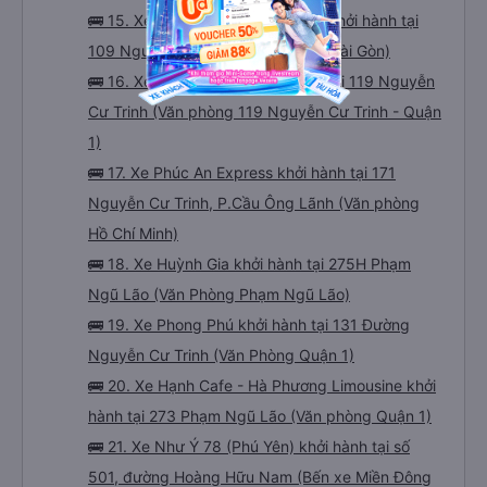
🚌 15. Xe Hoàng Kim (Nha Trang) khởi hành tại
109 Nguyễn Cư Trinh (Văn phòng Sài Gòn)
🚌 16. Xe Bình Minh Tải khởi hành tại 119 Nguyễn
Cư Trinh (Văn phòng 119 Nguyễn Cư Trinh - Quận
1)
🚌 17. Xe Phúc An Express khởi hành tại 171
Nguyễn Cư Trinh, P.Cầu Ông Lãnh (Văn phòng
Hồ Chí Minh)
🚌 18. Xe Huỳnh Gia khởi hành tại 275H Phạm
Ngũ Lão (Văn Phòng Phạm Ngũ Lão)
🚌 19. Xe Phong Phú khởi hành tại 131 Đường
Nguyễn Cư Trinh (Văn Phòng Quận 1)
🚌 20. Xe Hạnh Cafe - Hà Phương Limousine khởi
hành tại 273 Phạm Ngũ Lão (Văn phòng Quận 1)
🚌 21. Xe Như Ý 78 (Phú Yên) khởi hành tại số
501, đường Hoàng Hữu Nam (Bến xe Miền Đông