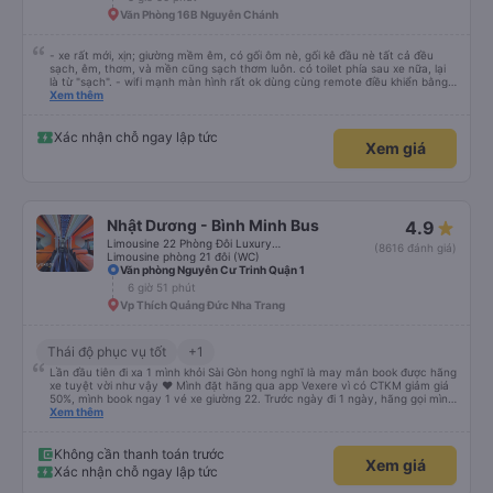
Văn Phòng 16B Nguyễn Chánh
- xe rất mới, xịn; giường mềm êm, có gối ôm nè, gối kê đầu nè tất cả đều
sạch, êm, thơm, và mền cũng sạch thơm luôn. có toilet phía sau xe nữa, lại
là từ "sạch". - wifi mạnh màn hình rất ok dùng cùng remote điều khiển bằng
giọng nói rất mượt khi xem youtube và netflix đc cài sẵn. đáng giá tiền nhen.
Xem thêm
- xe ngày lễ chạy rất là nhiều luôn, đếm sơ sơ từ lúc 22g đêm nhà xe Huỳnh
gia có tới 14 chuyến xe, chuyến mình đi là chuyến cuối lúc 23:30, xe đến và
đi đều đúng giờ, bên cạnh là nhân viên phát loa thông báo chuyến xe rất là
Xác nhận chỗ ngay lập tức
Xem giá
chi tiết và tận tình, lịch sự chứ ko nạt nộ hay to tiếng khó chịu khi khách hỏi
giống 1 số hãng xe khác mà mình từng đi vào dịp lễ khi đông người. mỗi người
1 túi nước suối, bánh, khăn ướt. - 1 bài đánh giá từ khách rất hay đi thăm cô
Út Tăng đảo Bình Ba cùng bạn bè và gia đình
Nhật Dương - Bình Minh Bus
4.9
Limousine 22 Phòng Đôi Luxury (WC)
(8616 đánh giá)
Limousine phòng 21 đôi (WC)
Văn phòng Nguyễn Cư Trinh Quận 1
6 giờ 51 phút
Vp Thích Quảng Đức Nha Trang
Thái độ phục vụ tốt
+1
Lần đầu tiên đi xa 1 mình khỏi Sài Gòn hong nghĩ là may mắn book được hãng
xe tuyệt vời như vậy ❤ Mình đặt hãng qua app Vexere vì có CTKM giảm giá
50%, mình book ngay 1 vé xe giường 22. Trước ngày đi 1 ngày, hãng gọi mình
để cập nhật biển số xe cũng như xác nhận các thông tin cá nhân và trạm
Xem thêm
xuống. Mình cũng thủ thỉ với NV trực hotline là lần đầu tiên đi 1 mình nơi xa
và đi ăn đám cưới. Mình cũng cho nhà xe địa chỉ nhà hàng tiệc cưới. Thế là
10ph sau hãng xe gọi lại cho mình, sắp xếp cho mình trạm xuống xe gần nhà
Không cần thanh toán trước
Xem giá
hàng nhất có thể. Thiệt là mình chưa bao giờ nghĩ sẽ có hãng xe nhiệt tình
Xác nhận chỗ ngay lập tức
và phục vụ chu đáo như thế. Xe xuất phát 22h15, mình 22h5 mới có mặt tại
nhà xe. Vừa lấy vali khỏi taxi là có 1 anh chạy lại hỗ trợ mình và nhanh chóng