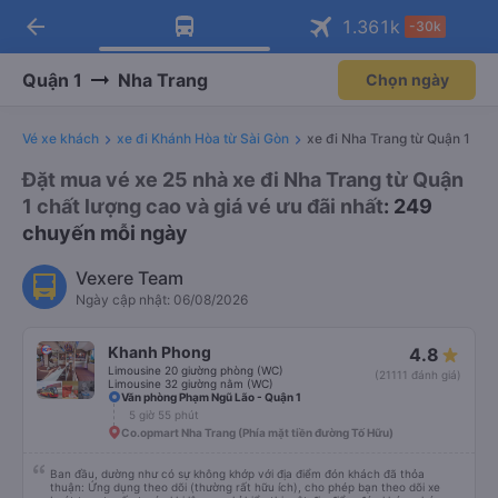
arrow_back
Tải app Vexere ngay!
Tải app Vexere
1.361
k
-30k
Mở app
Mở app
Nhận ưu đãi thành viên độc
-30k/ghế khi đặt vé máy bay qua
quyền
app
Quận 1
Nha Trang
Chọn ngày
Vé xe khách
xe đi Khánh Hòa từ Sài Gòn
xe đi Nha Trang từ Quận 1
Đặt mua vé xe 25 nhà xe đi Nha Trang từ Quận
1 chất lượng cao và giá vé ưu đãi nhất
: 249
chuyến mỗi ngày
Vexere Team
Ngày cập nhật: 06/08/2026
Khanh Phong
4.8
Limousine 20 giường phòng (WC)
(21111 đánh giá)
Limousine 32 giường nằm (WC)
Văn phòng Phạm Ngũ Lão - Quận 1
5 giờ 55 phút
Co.opmart Nha Trang (Phía mặt tiền đường Tố Hữu)
Ban đầu, dường như có sự không khớp với địa điểm đón khách đã thỏa
thuận: Ứng dụng theo dõi (thường rất hữu ích), cho phép bạn theo dõi xe