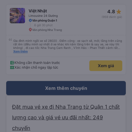
star_rate
Việt Nhật
4.8
Limousine 24 Giường
(959 đánh giá)
Văn phòng Quận 1
6 giờ 30 phút
Văn phòng Nha Trang
Gia đình mình ngồi xe số 28020 . Điểm cộng : xe sạch sẽ, mới; tầng trên cũng
rất êm (điều mình sợ nhất ở xe khác khi nằm tầng trên là say xe, xe này thì
không) , đi cao tốc Nha Trang Cam Ranh , Vĩnh Hảo - Phan Thiết cảnh rất
đẹp. Điểm trừ : dừng đậu rước khách và lên hàng lâu 1 chút. Dịp lễ mấy hãng
Xem thêm
lớn hết vé sạch, may có xe hãng này giờ phù hợp. Cám ơn Việt Nhật nhé
Không cần thanh toán trước
Xem giá
Xác nhận chỗ ngay lập tức
Xem thêm chuyến
Đặt mua vé xe đi Nha Trang từ Quận 1 chất
lượng cao và giá vé ưu đãi nhất: 249
chuyến