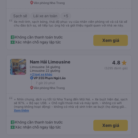
Văn phòng Nha Trang
Sạch sẽ
Lái xe an toàn
+5
Xe mới tinh, sạch bóng, thái độ phục vụ của nhân viên phòng vé và cả tài xế
chu đáo lịch sự, sẽ tiếp tục ủng hộ và giới thiệu người quen với nhà xe này.
Không cần thanh toán trước
Xem giá
Xác nhận chỗ ngay lập tức
star_rate
Nam Hải Limousine
4.8
Limousine 34 giường
(5295 đánh giá)
Limousine 22 giường
+2 loại xe khác
VP 355 Phạm Ngũ Lão
7 giờ 20 phút
Văn phòng Nha Trang
+ Nhìn chung, dịch vụ tốt từ Nha Trang đến Mũi Né. + Xe buýt hiện đại, sạch
sẽ 97%. + Bộ sạc USB. + Chỗ ngồi thoải mái và máy lạnh. - không có wifi
(mạng không hoạt động) - không có nhà vệ sinh trên xe buýt (họ dừng giữa
chừng) Họ gọi cho tôi và nói với tôi rằng xe buýt sẽ khởi hành sớm 45 phút
Xem thêm
và tôi nên đến sớm hơn. Tôi đến sớm 60 phút và chờ đợi. Không có sự khởi
hành sớm. Đi xe buýt vẫn ổn. Không biết tại sao nhưng họ không sử dụng
đường cao tốc nhanh, mới, hiện đại phục vụ tuyến đường này mà lái xe trên
Không cần thanh toán trước
Xem giá
những con đường nhỏ, chậm rãi. Nếu họ sử dụng đường cao tốc và không
Xác nhận chỗ ngay lập tức
dừng quá lâu ở phần còn lại trên đỉnh, tôi nghĩ thời gian di chuyển có thể
giảm từ 40% trở lên.