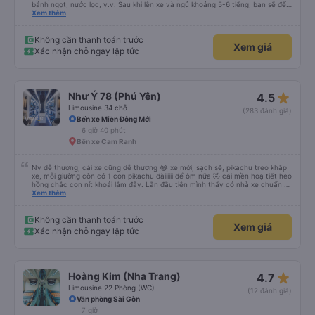
bánh ngọt, nước lọc, v.v. Sau khi lên xe và ngủ khoảng 5-6 tiếng, bạn sẽ đến
Nha Trang. Ở Nha Trang, các hãng xe có dịch vụ đưa đón miễn phí, tuy
Xem thêm
nhiên bạn phải đặt trước với hãng xe khi đặt vé hoặc khi hãng xe gọi điện xác
nhận vé trước khi đi. Sau khi xe đến Nha Trang, bạn liên hệ với nhân viên
(nên dùng Google Translate và đưa cho họ đọc) để được hỗ trợ tìm xe đưa
Không cần thanh toán trước
Xem giá
đón. Bạn không nên tin những người mặc áo Grab mời bạn đi xe bên ngoài.
Xác nhận chỗ ngay lập tức
Nói về chất lượng xe thì tuyệt vời, xe được làm theo kiểu cabin với thiết kế
không gian, trên xe không có nhà vệ sinh hoặc có (tùy loại xe bạn chọn), vì
vậy bạn nên đi xe 22 cabin thay vì xe 32 cabin để có trải nghiệm tốt nhất.
Hầu hết tài xế đều lớn tuổi nên không biết tiếng Anh, bạn nên sử dụng
Google Dịch để giao tiếp với họ. Hy vọng bài đánh giá này sẽ giúp ích cho
star_rate
Như Ý 78 (Phú Yên)
4.5
bạn khi đi
Limousine 34 chỗ
(283 đánh giá)
Bến xe Miền Đông Mới
6 giờ 40 phút
Bến xe Cam Ranh
Nv dễ thương, cái xe cũng dễ thương 😂 xe mới, sạch sẽ, pikachu treo khắp
xe, mỗi giường còn có 1 con pikachu dàiiiiii để ôm nữa 🤣 cái mền hoạ tiết heo
hồng chắc con nít khoái lắm đây. Lần đầu tiên mình thấy có nhà xe chuẩn bị
cả bàn chải đánh răng. Có 2 ông bà cụ lên xe còn được nv dẫn tới tận nơi để
Xem thêm
hỗ trợ, nói chung là chu đáo ah.
Không cần thanh toán trước
Xem giá
Xác nhận chỗ ngay lập tức
star_rate
Hoàng Kim (Nha Trang)
4.7
Limousine 22 Phòng (WC)
(12 đánh giá)
Văn phòng Sài Gòn
7 giờ