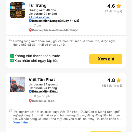
star_rate
Tư Trang
4.6
Giường nằm 40 chỗ
(87 đánh giá)
Limousine 24 phòng
+1 loại xe khác
Bến xe Miền Đông cũ (Dãy 7 - C5)
7 giờ
Bến xe phía Nam Buôn Mê Thuột
Giường rộng nằm thoải mái, gối và mền rất sạch sẽ thơm tho, được ngồi
đúng chỗ đã đặt, thái độ phục vụ tốt.
Không cần thanh toán trước
Xem giá
Xác nhận chỗ ngay lập tức
star_rate
Việt Tân Phát
4.8
Limousine 34 giường
(481 đánh giá)
Limousine 24 Phòng
Bến xe Miền Đông
8 giờ 55 phút
Bến xe Ea H'Leo
Trải nghiệm rất tốt khi đi xe buýt Việt Tân Phát từ Sài Gòn đi Măng Đen, ghế
ngồi/giường rất thoải mái và phù hợp với người cao, đáng đồng tiền bát gạo
(so với các hãng xe khác) cho một chuyến đi dài như vậy. Tôi chắc chắn sẽ
sử dụng lại sau.
Xem thêm