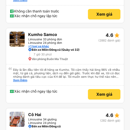
phút. Tài xế rất tuyệt so với những tài xế khác ở Việt Nam! Không quá nhiều
Xem thêm
tiếng còi xe, không có nhạc lớn hoặc tiếng ồn khác và cảm giác lái xe an
toàn nên rất dễ ngủ. Tôi rất vui vì đã đặt qua Vexere và có vị trí xe buýt trên
GPS và biển số xe vì tôi phải tìm kiếm xung quanh bến xe để tìm thấy nó, đây
Không cần thanh toán trước
Xem giá
là vấn đề của bến xe Đà Lạt (không phải tất cả các xe buýt đều có bảng
Xác nhận chỗ ngay lập tức
thông tin), chứ không phải của công ty.
star_rate
Kumho Samco
4.6
Limousine 33 phòng đơn
(2882 đánh giá)
Limousine 24 phòng đơn
+1 loại xe khác
Bến xe Miền Đông cũ (Quầy vé 32)
7 giờ 30 phút
Văn phòng Buôn Ma Thuột
Đây là lần đầu tiên tôi đi hãng xe Kumho. Tôi cảm thấy hài lòng 98% về nhiều
mặt, từ giá cả, phương tiện, dịch vụ đến giờ giấc. Trước khi đặt xe, tôi có đọc
những đánh giá tiêu cực của KH để lại. Tôi muốn xem thực hư thế nào nên
thử 1 lần cho biết. Có thể do tôi may mắn, tôi đã 0 gặp phải những điều tệ
Xem thêm
hại nào. Tuy nhiên, chuyến đi sẽ trọn vẹn hơn, nếu như anh phụ xe nhiệt
tình, có trách nhiệm đừng nói chuyện điện thoại quá nhiều và ầm ỉ suốt 1
quảng đường đầu. Tôi sẽ tiếp tục ủng hộ nhà xe. Hy vọng lần sau sẽ tốt hơn.
Xác nhận chỗ ngay lập tức
Xem giá
Chân thành cám ơn nhà xe.
star_rate
Cô Hai
4.6
Limousine 34 giường
(282 đánh giá)
Limousine 24 phòng
Bến xe Miền Đông cũ