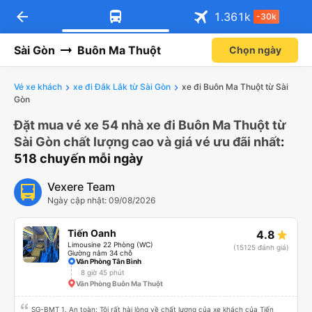
arrow_back
1.361
k
-30k
Sài Gòn
Buôn Ma Thuột
Chọn ngày
Vé xe khách
xe đi Đắk Lắk từ Sài Gòn
xe đi Buôn Ma Thuột từ Sài
Gòn
Đặt mua vé xe 54 nhà xe đi Buôn Ma Thuột từ
Sài Gòn chất lượng cao và giá vé ưu đãi nhất
:
518 chuyến mỗi ngày
Vexere Team
Ngày cập nhật: 09/08/2026
Tiến Oanh
4.8
Limousine 22 Phòng (WC)
(15125 đánh giá)
Giường nằm 34 chỗ
Văn Phòng Tân Bình
8 giờ 45 phút
Văn Phòng Buôn Ma Thuột
SG-BMT 1. An toàn: Tôi rất hài lòng về chất lượng của xe khách của Tiến