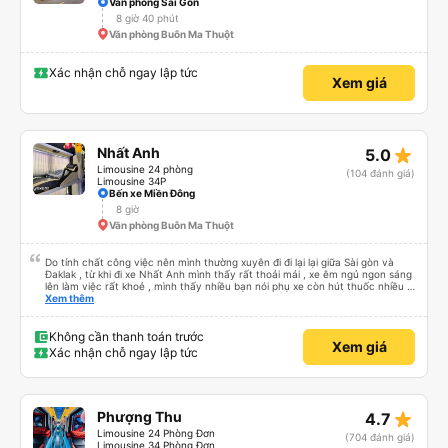
Văn phòng Sài Gòn
8 giờ 40 phút
Văn phòng Buôn Ma Thuột
Xác nhận chỗ ngay lập tức
Xem giá
star_rate
Nhất Anh
5.0
Limousine 24 phòng
(104 đánh giá)
Limousine 34P
Bến xe Miền Đông
8 giờ
Văn phòng Buôn Ma Thuột
Do tính chất công việc nên mình thường xuyên đi đi lại lại giữa Sài gòn và
Đaklak , từ khi đi xe Nhất Anh mình thấy rất thoải mái , xe êm ngủ ngon sáng
lên làm việc rất khoẻ , mình thấy nhiều bạn nói phụ xe còn hút thuốc nhiều ,
mình thấy phụ cũng có hút nhưng các bạn ấy cũng để khói ngay chỗ hut
Xem thêm
mùi để tránh ảnh hưởng đến khách , vì thức khuya nên mình cũng thông
cảm cho các bạn được . Còn mọi thứ nhà xe rất ok mình se tiếp tục đi nữa .
Không cần thanh toán trước
Xem giá
Xác nhận chỗ ngay lập tức
star_rate
Phượng Thu
4.7
Limousine 24 Phòng Đơn
(704 đánh giá)
Limousine 34 Phòng Đơn