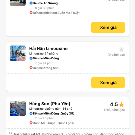
Bến xe An Sương
8 giờ 30 phút
Bến xe phía Nam Buôn Ma Thuột
Xem giá
star_rate
Hải Hân Limousine
Limousine 24 phòng
(0 đánh giá)
Bến xe Miền Đông
7 giờ 41 phút
Bến xe Krông Ana
Xem giá
star_rate
Hồng Sơn (Phú Yên)
4.5
Limousine giường nằm 34 chỗ
(1798 đánh giá)
Bến xe Miền Đông (Quầy 39)
7 giờ 20 phút
Buôn Ma Thuột - Quốc Lộ 14
Trải nghiệm rất tốt. Giường rộng rãi, có gối ôm, có đèn ngủ, đèn trong phòng