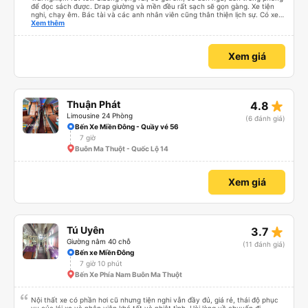
để đọc sách được. Drap giường và mền đều rất sạch sẽ gọn gàng. Xe tiện
nghi, chạy êm. Bác tài và các anh nhân viên cũng thân thiện lịch sự. Có xe
trung chuyển về nội thành thành phố tuy hoà rất tiện. Giá vé hợp lý. Nói
Xem thêm
chung là mình rất ưng ý, cảm ơn nhà xe.
Xem giá
star_rate
Thuận Phát
4.8
Limousine 24 Phòng
(6 đánh giá)
Bến Xe Miền Đông - Quầy vé 56
7 giờ
Buôn Ma Thuột - Quốc Lộ 14
Xem giá
star_rate
Tú Uyên
3.7
Giường nằm 40 chỗ
(11 đánh giá)
Bến xe Miền Đông
7 giờ 10 phút
Bến Xe Phía Nam Buôn Ma Thuột
Nội thất xe có phần hơi cũ nhưng tiện nghi vẫn đầy đủ, giá rẻ, thái độ phục