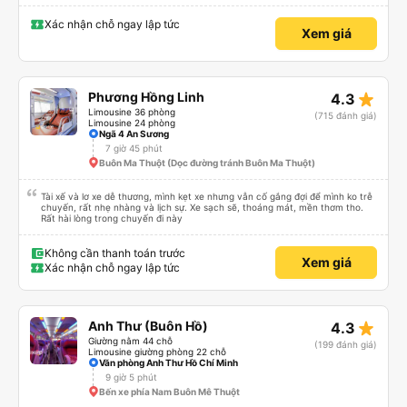
Xác nhận chỗ ngay lập tức
Xem giá
star_rate
Phương Hồng Linh
4.3
Limousine 36 phòng
(715 đánh giá)
Limousine 24 phòng
Ngã 4 An Sương
7 giờ 45 phút
Buôn Ma Thuột (Dọc đường tránh Buôn Ma Thuột)
Tài xế và lơ xe dễ thương, mình kẹt xe nhưng vẫn cố gắng đợi để mình ko trễ
chuyến, rất nhẹ nhàng và lịch sự. Xe sạch sẽ, thoáng mát, mền thơm tho.
Rất hài lòng trong chuyến đi này
Không cần thanh toán trước
Xem giá
Xác nhận chỗ ngay lập tức
star_rate
Anh Thư (Buôn Hồ)
4.3
Giường nằm 44 chỗ
(199 đánh giá)
Limousine giường phòng 22 chỗ
Văn phòng Anh Thư Hồ Chí Minh
9 giờ 5 phút
Bến xe phía Nam Buôn Mê Thuột