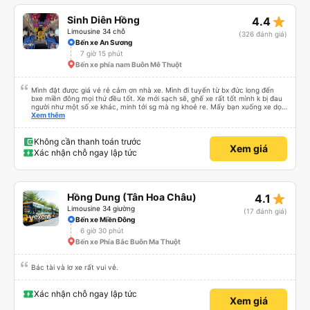
star_rate
Sinh Diên Hồng
4.4
Limousine 34 chỗ
(326 đánh giá)
Bến xe An Sương
7 giờ 15 phút
Bến xe phía nam Buôn Mê Thuột
Mình đặt được giá vé rẻ cảm ơn nhà xe. Mình đi tuyến từ bx đức long đến
bxe miền đông mọi thứ đều tốt. Xe mới sạch sẽ, ghế xe rất tốt mình k bị đau
người như một số xe khác, minh tới sg mà ng khoẻ re. Mấy bạn xuống xe dọc
đg để ý xíu là ổn.
Xem thêm
Không cần thanh toán trước
Xem giá
Xác nhận chỗ ngay lập tức
star_rate
Hồng Dung (Tân Hoa Châu)
4.1
Limousine 34 giường
(17 đánh giá)
Bến xe Miền Đông
6 giờ 30 phút
Bến xe Phía Bắc Buôn Ma Thuột
Bác tài và lơ xe rất vui vẻ.
Xác nhận chỗ ngay lập tức
Xem giá