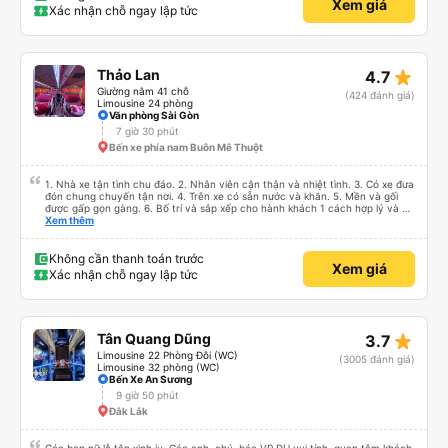
Xem giá
Xác nhận chỗ ngay lập tức
star_rate
Thảo Lan
4.7
Giường nằm 41 chỗ
(424 đánh giá)
Limousine 24 phòng
Văn phòng Sài Gòn
7 giờ 30 phút
Bến xe phía nam Buôn Mê Thuột
1. Nhà xe tận tình chu đáo. 2. Nhân viên cận thận và nhiệt tình. 3. Có xe đưa
đón chung chuyến tận nơi. 4. Trên xe có sẵn nước và khăn. 5. Mền và gối
được gấp gọn gàng. 6. Bố trí và sắp xếp cho hành khách 1 cách hợp lý và có
tâm. 7. Giá cả phải chăng phù hợp với túi tiền của học sinh sinh viên và dân
Xem thêm
lao động.
Không cần thanh toán trước
Xem giá
Xác nhận chỗ ngay lập tức
star_rate
Tân Quang Dũng
3.7
Limousine 22 Phòng Đôi (WC)
(3005 đánh giá)
Limousine 32 phòng (WC)
Bến Xe An Sương
9 giờ 50 phút
Đắk Lắk