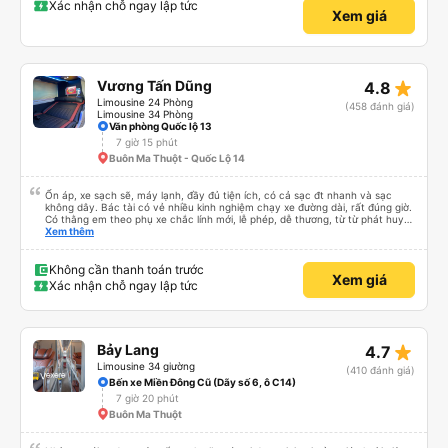
Xác nhận chỗ ngay lập tức
Xem giá
star_rate
Vương Tấn Dũng
4.8
Limousine 24 Phòng
(458 đánh giá)
Limousine 34 Phòng
Văn phòng Quốc lộ 13
7 giờ 15 phút
Buôn Ma Thuột - Quốc Lộ 14
Ổn áp, xe sạch sẽ, máy lạnh, đầy đủ tiện ích, có cả sạc đt nhanh và sạc
không dây. Bác tài có vẻ nhiều kinh nghiệm chạy xe đường dài, rất đúng giờ.
Có thằng em theo phụ xe chắc lính mới, lễ phép, dễ thương, từ từ phát huy
nhé em trai. 😊
Xem thêm
Không cần thanh toán trước
Xem giá
Xác nhận chỗ ngay lập tức
star_rate
Bảy Lang
4.7
Limousine 34 giường
(410 đánh giá)
Bến xe Miền Đông Cũ (Dãy số 6, ô C14)
7 giờ 20 phút
Buôn Ma Thuột