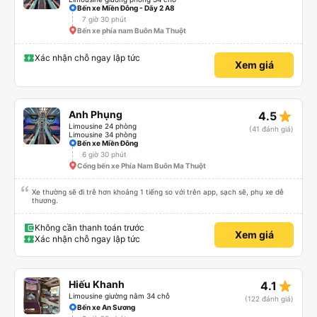
Bến xe Miền Đông - Dãy 2 A8
7 giờ 30 phút
Bến xe phía nam Buôn Ma Thuột
Xác nhận chỗ ngay lập tức
Xem giá
star_rate
Anh Phụng
4.5
Limousine 24 phòng
(41 đánh giá)
Limousine 34 phòng
Bến xe Miền Đông
6 giờ 30 phút
Cổng bến xe Phía Nam Buôn Ma Thuột
Xe thường sẽ đi trễ hơn khoảng 1 tiếng so với trên app, sạch sẽ, phụ xe dễ
thương.
Không cần thanh toán trước
Xem giá
Xác nhận chỗ ngay lập tức
star_rate
Hiếu Khanh
4.1
Limousine giường nằm 34 chỗ
(122 đánh giá)
Bến xe An Sương