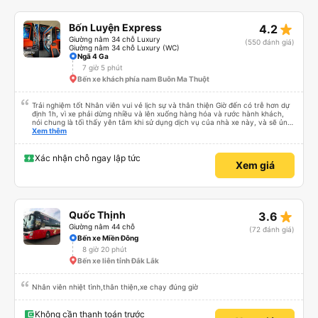
star_rate
Bốn Luyện Express
4.2
Giường nằm 34 chỗ Luxury
(550 đánh giá)
Giường nằm 34 chỗ Luxury (WC)
Ngã 4 Ga
7 giờ 5 phút
Bến xe khách phía nam Buôn Ma Thuột
Trải nghiệm tốt Nhân viên vui vẻ lịch sự và thân thiện Giờ đến có trễ hơn dự
định 1h, vì xe phải dừng nhiều và lên xuống hàng hóa và rước hành khách,
nói chung là tối thấy yên tâm khi sử dụng dịch vụ của nhà xe này, và sẽ ủng
hộ và giới thiệu cho người thân sử dụng dịch vụ của nhà xe này
Xem thêm
Xác nhận chỗ ngay lập tức
Xem giá
star_rate
Quốc Thịnh
3.6
Giường nằm 44 chỗ
(72 đánh giá)
Bến xe Miền Đông
8 giờ 20 phút
Bến xe liên tỉnh Đắk Lắk
Nhân viên nhiệt tình,thân thiện,xe chạy đúng giờ
Không cần thanh toán trước