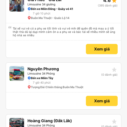
star_rate
4.6
Limousine 34 giường
(395 đánh giá)
Bến xe Miền Đông - Quầy vé 41
7 giờ 10 phút
Buôn Ma Thuột - Quốc Lộ 14
Tài xế vui vẻ có a phụ xe tốt tính và vui vẻ mih để quên đồ mà may a ý tốt
thật thà dũ lại dụp mình cảm ỏn a a phụ xe và bác tài xế nhiều mình sẽ ủng
hộ nhà xe nhiều
Xem giá
star_rate
Nguyên Phương
Limousine 34 Phòng
(0 đánh giá)
Bến xe Miền Tây
7 giờ 40 phút
Tượng Đài Chiến thắng Buôn Ma Thuột
Xem giá
star_rate
Hoàng Giang (Đắk Lắk)
Limousine 34 Phòng
(0 đánh giá)