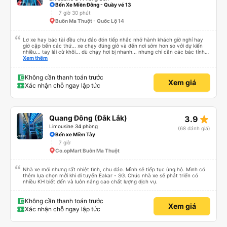
Bến Xe Miền Đông - Quầy vé 13
7 giờ 30 phút
Buôn Ma Thuột - Quốc Lộ 14
Lơ xe hay bác tài đều chu đáo đón tiếp nhắc nhở hành khách giờ nghỉ hay
giờ cập bến các thứ... xe chạy đúng giờ và đến nơi sớm hơn so với dự kiến
nhiều... tay lái cừ khôi... dù chạy hơi bị nhanh... nhưng chỉ cần các bác tỉnh
táo sức khoẻ đầy đủ và tay lái cứng cáp là được. Tiện nghi rất sạch sẽ và
Xem thêm
thơm tho, lên phát nằm xíu là ngủ được, dễ ngủ... mà động cơ xe chạy không
ồn nhưng không biết người khác sao nhưng mình hơi bị ù tai khi nghe tiếng
máy chạy lâu. Thích hợp và tiện nghi cho ai có nhu cầu từ tphcm (bến xe
Không cần thanh toán trước
Xem giá
miền đông) lên Măng Đen chơi nhé!
Xác nhận chỗ ngay lập tức
star_rate
Quang Đông (Đắk Lắk)
3.9
Limousine 34 phòng
(68 đánh giá)
Bến xe Miền Tây
7 giờ
Co.opMart Buôn Ma Thuột
Nhà xe mới nhưng rất nhiệt tình, chu đáo. Mình sẽ tiếp tục ủng hộ. Mình có
thêm lựa chọn mới khi đi tuyến Eakar - SG. Chúc nhà xe sẽ phát triển có
nhiều KH biết đến và luôn nâng cao chất lượng dịch vụ.
Không cần thanh toán trước
Xem giá
Xác nhận chỗ ngay lập tức