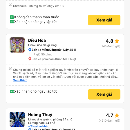
Chờ hơi lâu nhưng tài xế chạy êm Ok
Không cần thanh toán trước
Xem giá
Xác nhận chỗ ngay lập tức
star_rate
Điều Hòa
4.8
Limousine 34 giường
(743 đánh giá)
Bến xe Miền Đông cũ - Dãy 4B11
7 giờ 50 phút
Bến xe phía nam Buôn Ma Thuột
Chúng tôi đã có một trải nghiệm tuyệt vời trên chuyến xe buýt hôm nay! 💯
Xe rất sạch sẽ, được bảo dưỡng tốt và thực sự mang lại cảm giác cao cấp
nhờ các tiện nghi và cơ sở vật chất tuyệt vời được cung cấp. Mọi thứ đều
thoải mái và ngăn nắp. Nhân viên và tài xế rất tốt bụng, hữu ích và chu đáo,
Xem thêm
giúp chuyến đi của chúng tôi suôn sẻ và không căng thẳng. Sự chuyên
nghiệp của họ thực sự nổi bật. Nhìn chung, đó là trải nghiệm du lịch tốt nhất
đối với tôi và gia đình. Chúng tôi rất vui và hài lòng từ đầu đến cuối. Rất đáng
Xác nhận chỗ ngay lập tức
Xem giá
giới thiệu! 💛 Về ứng dụng, nó rất dễ sử dụng, thân thiện với người dùng và
tiện lợi khi đặt chuyến đi của chúng tôi. Mọi thứ đều diễn ra suôn sẻ!
star_rate
Hoàng Thuỷ
4.7
Limousine giường phòng 24 chỗ
(4610 đánh giá)
Giường nằm 44 chỗ
+2 loại xe khác
Bến xe Miền Đông - Quầy vé 37