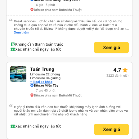
6 giờ 15 phút
Bến xe phía nam Buôn Ma Thuột
Great services .. Chắc chắn sẽ sử dụng lại nhiều lần nếu có cơ hội nhưng
không mua qua app vé xe rẻ nữa vì che dấu hành vi của xe Dalat ơi ở
chuyến trước tôi đi. Riview 1* không được duyệt với lý do “đã được nhà xe xử
lý với khách hàng” trong khi tôi là khách hàng và trải nghiệm của tôi lại nói là
Xem thêm
đã được xử lý. Ai xử lý ?? Tôi không biết nên vẫn mua vé thêm lần này nữa.
Sau lần này cả Cty tôi sẽ xóa app vé xe rẻ Vĩnh viễn vì xử lý tào lao này.
Chúng tôi cũng sẽ viết bài trên các nền tảng về trải nghiệm của tôi cả về
Không cần thanh toán trước
Xem giá
Dalat lẫn vé xe rẻ. Xin cảm ơn.
Xác nhận chỗ ngay lập tức
star_rate
Tuấn Trung
4.7
Limousine 22 phòng
(1223 đánh giá)
Limousine 34 giường
+1 loại xe khác
Bến xe Miền Tây
7 giờ 45 phút
Bến xe phía nam Buôn Mê Thuột
e góp ý thêm tí là vẫn còn hút thuốc khi phòng máy lạnh ảnh hưởng với
người khác em vẫn đánh giá về chất lượng nhà xe và bạn nhân viên phục vụ
rất nhiệt tình nói chuyện nhỏ nhẹ với khách hàng
Xác nhận chỗ ngay lập tức
Xem giá