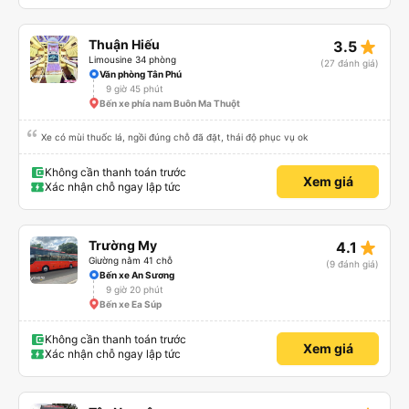
star_rate
Thuận Hiếu
3.5
Limousine 34 phòng
(27 đánh giá)
Văn phòng Tân Phú
9 giờ 45 phút
Bến xe phía nam Buôn Ma Thuột
Xe có mùi thuốc lá, ngồi đúng chỗ đã đặt, thái độ phục vụ ok
Không cần thanh toán trước
Xem giá
Xác nhận chỗ ngay lập tức
star_rate
Trường My
4.1
Giường nằm 41 chỗ
(9 đánh giá)
Bến xe An Sương
9 giờ 20 phút
Bến xe Ea Súp
Không cần thanh toán trước
Xem giá
Xác nhận chỗ ngay lập tức