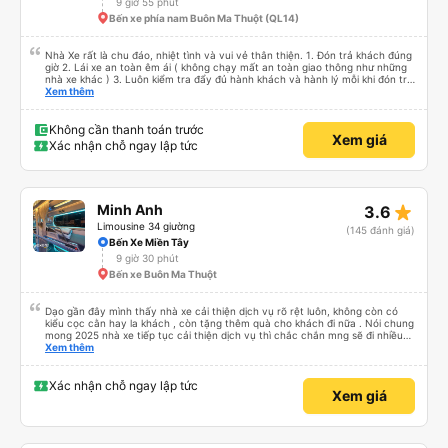
9 giờ 55 phút
Bến xe phía nam Buôn Ma Thuột (QL14)
Nhà Xe rất là chu đáo, nhiệt tình và vui vẻ thân thiện. 1. Đón trả khách đúng
giờ 2. Lái xe an toàn êm ái ( không chạy mất an toàn giao thông như những
nhà xe khác ) 3. Luôn kiểm tra đẩy đủ hành khách và hành lý mỗi khi đón trả
khách. 4. Đặc biệt ngoài chăn gối và các tiện nghi khác, thì xe Hiếu Khanh
Xem thêm
còn có cả gối ôm 5. Đặc biệt nhất là hành khách còn được tặng kèm 1 lon
nước yến ướp lạnh. Ok Trên cả tuyệt vời, mình sẽ tiếp tục đặt vé nhà xe cho
những chuyến đi tiếp theo. Chúc nhà xe tương lai càng phát triển và đội ngũ
Không cần thanh toán trước
Xem giá
công nhân viên của nhà xe luôn luôn vui vẻ giữ được sức khỏe !
Xác nhận chỗ ngay lập tức
star_rate
Minh Anh
3.6
Limousine 34 giường
(145 đánh giá)
Bến Xe Miền Tây
9 giờ 30 phút
Bến xe Buôn Ma Thuột
Dạo gần đây mình thấy nhà xe cải thiện dịch vụ rõ rệt luôn, không còn có
kiểu cọc cằn hay la khách , còn tặng thêm quà cho khách đi nữa . Nói chung
mong 2025 nhà xe tiếp tục cải thiện dịch vụ thì chắc chắn mng sẽ đi nhiều
hơn .
Xem thêm
Xác nhận chỗ ngay lập tức
Xem giá