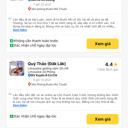
7 giờ 25 phút
Văn phòng Buôn Mê Thuột
Lần đầu đi xe Hải Luân, mình đi từ Buôn Hồ vô SG, tài xế và phụ xe dễ
thương. Xe ko có mùi như 1 số xe mình từng đi, sắp xếp vị trí chính xác, trả
đúng nơi khách đăng kí. Mong nhà xe luôn uy tín và nhiệt tình để có nhiều
khách hàng hơn nữa
Xem thêm
Không cần thanh toán trước
Xem giá
Xác nhận chỗ ngay lập tức
Quý Thảo (Đắk Lắk)
4.4
Limousine giường nằm 34 chỗ
(1806 đánh giá)
Limousine 24 Phòng
BV Xuyên Á Củ Chi
9 giờ 10 phút
Văn Phòng Buôn Ma Thuột
Lần đầu tiên đặt vé xe online lại còn thanh toán trước nhưng không làm mình
thất vọng nha! Nhà xe Quý Thảo là xe khách duy nhất (Đối với mình từng đi)
là các tài xế nói chuyện lịch sự chứ không nói tục. Riêng cái này thôi là đã
đánh giá 5 sao rồi. Chú tài xế còn uống pepsi rất dễ thương chứ không có
Xem thêm
hút thuốc phè phè như các xe khác. Đón trả đúng điểm. Được nằm đúng
giường đã đặt. Nói chung 10 điểm.
Xác nhận chỗ ngay lập tức
Xem giá