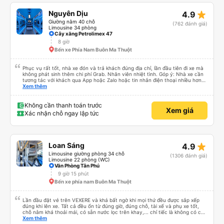
star_rate
Nguyên Dịu
4.9
Giường nằm 40 chỗ
(762 đánh giá)
Limousine 34 phòng
Cây xăng Petrolimex 47
8 giờ
Bến xe Phía Nam Buôn Ma Thuột
Phục vụ rất tốt, nhà xe đón và trả khách đúng địa chỉ, lần đầu tiên đi xe mà
không phát sinh thêm chi phí Grab. Nhân viên nhiệt tình. Góp ý: Nhà xe cần
tương tác với khách qua App hoặc Zalo hoặc tin nhắn điện thoại nhiều hơn
nữa để hành khách yên tâm đặc biệt là khách đặt vé qua App. Chân thành
Xem thêm
cảm ơn, lần sau đặt vé lại
Không cần thanh toán trước
Xem giá
Xác nhận chỗ ngay lập tức
star_rate
Loan Sáng
4.9
Limousine giường phòng 34 chỗ
(1306 đánh giá)
Limousine 22 phòng (WC)
Văn Phòng Tân Phú
9 giờ 15 phút
Bến xe phía nam Buôn Ma Thuột
Lần đầu đặt vé trên VEXERE và khá bất ngờ khi mọi thứ đều được sắp xếp
đúng khi lên xe. Tất cả đều ổn từ đúng giờ, đúng chỗ, tài xế và phụ xe tốt,
chỗ nằm khá thoải mái, có sẵn nước lọc trên khay,... chỉ tiếc là không có chỗ
để sạc pin thôi. Nhưng vậy cũng quá ổn rồi!
Xem thêm