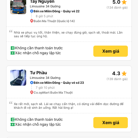
star_rate
Tây Nguyên
5.0
Limousine 34 Giường
(134 đánh giá)
Bến xe Miền Đông - Quầy vé 22
8 giờ 5 phút
Buôn Ma Thuột (Quốc lộ 14)
Nhà xe phục vụ tốt, thân thiện, xe chạy đúng giờ, sạch sẽ, thoải mái. Lần
sau sẽ tiếp tục ủng hộ.
Không cần thanh toán trước
Xem giá
Xác nhận chỗ ngay lập tức
star_rate
Tư Phầu
4.3
Limousine 34 Giường
(139 đánh giá)
Bến xe Miền Đông - Quầy vé số 23
7 giờ 10 phút
Co.opMart Buôn Ma Thuột
Xe rất mới, sạch sẽ. Lái xe chạy cẩn thận, có dừng vài điểm dọc đường để
khách đi vệ sinh ăn uống. Rất hài lòng ạ!
Không cần thanh toán trước
Xem giá
Xác nhận chỗ ngay lập tức