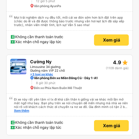
12 giờ 5 phút
Văn phòng AyunPa
Mọi trải nghiệm dịch vụ đều tốt, mỗi cái xe đón sớm hơn lịch đặt trên app
(chắc do lễ và đã được thông báo trước nhưng vẫn hơi kẹt lịch đã sắp xếp
trước), nhân viên nhiệt tình, lịch sự! Vẫn 5 sao nha!
Không cần thanh toán trước
Xem giá
Xác nhận chỗ ngay lập tức
star_rate
Cường Ny
4.9
Limousine 34 giường
(1109 đánh giá)
Giường nằm VIP 22 chỗ
+3 loại xe khác
Văn phòng Bến xe Miền Đông Cũ - Dãy 1-A1
8 giờ 30 phút
Bến xe Phía Nam Buôn Mê Thuột
Đi xe này rất yên tâm vì tx đi khá cẩn thân k giống vài xe khác mỗi lần mở
mắt ngỡ như bay. Bạn phụ trên xe nói chuyện dễ mến nhưng mà nhà xe nên
nói rõ với khách cách thức di chuyển ra nơ xe đỗ. Gia đình mình có tận 2 bé
nhỏ tay xách nách mang mà mình bị xoay vòng vòng đi bộ đến khu đỗ xe thì
Xem thêm
chân chảy máo luôn é 🥲 còn lại 10 đỉm
Không cần thanh toán trước
Xem giá
Xác nhận chỗ ngay lập tức