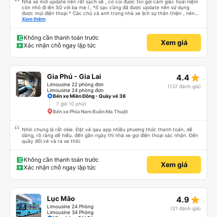
Nhà xe mới update nên rất sạch sẽ , có coi được tivi gợi cảm giác hoài niệm
còn nhỏ đi lên SG với ba mẹ í , *ổ sạc cũng đã được update nên sử dụng
được mọi điện thoại * Các chú và anh trong nhà xe lịch sự thân thiện , nên
các bạn yên tâm , giá còn phù hợp nữa nói chung oki la ngen , ai có nhu cầu
Xem thêm
đi du lịch Pleiku thì dặn các chú chở về nhà xe Bảy Lang lun nhen ngay trung
tâm xuống xe ăn sáng lun nè 10/10
Không cần thanh toán trước
Xem giá
Xác nhận chỗ ngay lập tức
star_rate
Gia Phú - Gia Lai
4.4
Limousine 22 phòng đơn
(137 đánh giá)
Limousine 24 phòng đơn
Bến xe Miền Đông - Quầy vé 36
7 giờ 10 phút
Bến xe Phía Nam Buôn Ma Thuột
Nhìn chung là rất okie. Đặt vé qau app nhiều phương thức thanh toán, dễ
dàng, rõ ràng dễ hiểu. đến gần ngày thì nhà xe gọi điện thoại xác nhận. Đến
quầy đổi vé và ra xe thôi.
Không cần thanh toán trước
Xem giá
Xác nhận chỗ ngay lập tức
star_rate
Lục Mão
4.9
Limousine 24 Phòng
(21 đánh giá)
Limousine 34 Phòng