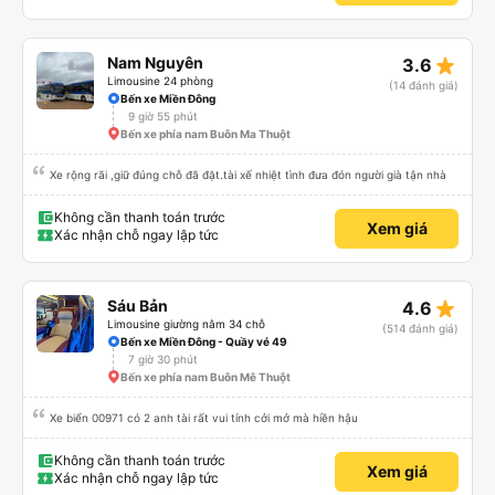
star_rate
Nam Nguyên
3.6
Limousine 24 phòng
(14 đánh giá)
Bến xe Miền Đông
9 giờ 55 phút
Bến xe phía nam Buôn Ma Thuột
Xe rộng rãi ,giữ đúng chỗ đã đặt.tài xế nhiệt tình đưa đón người già tận nhà
Không cần thanh toán trước
Xem giá
Xác nhận chỗ ngay lập tức
star_rate
Sáu Bản
4.6
Limousine giường nằm 34 chỗ
(514 đánh giá)
Bến xe Miền Đông - Quầy vé 49
7 giờ 30 phút
Bến xe phía nam Buôn Mê Thuột
Xe biển 00971 có 2 anh tài rất vui tính cởi mở mà hiền hậu
Không cần thanh toán trước
Xem giá
Xác nhận chỗ ngay lập tức