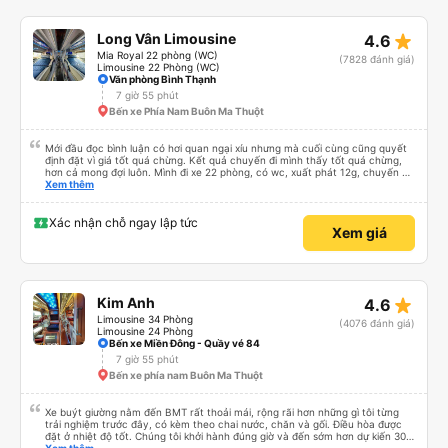
star_rate
Long Vân Limousine
4.6
Mia Royal 22 phòng (WC)
(7828 đánh giá)
Limousine 22 Phòng (WC)
Văn phòng Bình Thạnh
7 giờ 55 phút
Bến xe Phía Nam Buôn Ma Thuột
Mới đầu đọc bình luận có hơi quan ngại xíu nhưng mà cuối cùng cũng quyết
định đặt vì giá tốt quá chừng. Kết quả chuyến đi mình thấy tốt quá chừng,
hơn cả mong đợi luôn. Mình đi xe 22 phòng, có wc, xuất phát 12g, chuyến đi
hôm qua của mình như thế này: 1. Ưu điểm: - Mấy bạn CSKH kỹ tính và dễ
Xem thêm
thương, gọi điện trước check thông tin trước 1 ngày, dặn dò đủ thứ luôn. -
Bác tài và nhân viên xe nói chuyện rất dễ thương và dễ chịu. - Nhà vệ sinh
trên xe sạch sẽ. - Phòng nằm không phải mới kin kít nhưng rất sạch sẽ, êm,
Xác nhận chỗ ngay lập tức
Xem giá
nằm thoải mái cho cả 2 người, mình say xe nhưng nằm thoải mái lắm, có thể
đọc sách được nguyên cả chuyến đi luôn mà. - Xuất phát đúng giờ và mình
đến bến Chu Văn An lúc 19g30, không phải quá trễ đối với mình. 2. Khuyết
điểm: - Chỉ trung chuyển đến bến xe Đà Lạt trong bán kính 5km, mình ở hơi
xa nên tự ra bến. - Mới đầu mình tưởng có trung chuyển dìa Mã Lò nhưng
nhà xe có xin lỗi và báo lại chỉ dừng ở Chu Văn An được thôi. Nếu về Mã Lò
star_rate
Kim Anh
4.6
được thì tiện cho mình quá chừng. Do xe dễ thương nên gặp được khách trên
xe ai cũng dễ thương quá luôn, nên chuyến đi hôm qua của mình okela lắm,
Limousine 34 Phòng
(4076 đánh giá)
hi vọng nhà xe giữ được phong độ như thế này, đừng bị sa sút nha.
Limousine 24 Phòng
Bến xe Miền Đông - Quầy vé 84
7 giờ 55 phút
Bến xe phía nam Buôn Ma Thuột
Xe buýt giường nằm đến BMT rất thoải mái, rộng rãi hơn những gì tôi từng
trải nghiệm trước đây, có kèm theo chai nước, chăn và gối. Điều hòa được
đặt ở nhiệt độ tốt. Chúng tôi khởi hành đúng giờ và đến sớm hơn dự kiến 30