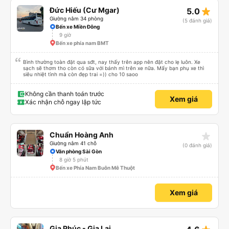
star_rate
Đức Hiếu (Cư Mgar)
5.0
Giường nằm 34 phòng
(5 đánh giá)
Bến xe Miền Đông
9 giờ
Bến xe phía nam BMT
Bình thường toàn đặt qua sđt, nay thấy trên app nên đặt cho lẹ luôn. Xe
sạch sẽ thơm tho còn có sữa với bánh mì trên xe nữa. Mấy bạn phụ xe thì
siêu nhiệt tình mà còn đẹp trai =)) cho 10 saoo
Không cần thanh toán trước
Xem giá
Xác nhận chỗ ngay lập tức
star_rate
Chuẩn Hoàng Anh
Giường nằm 41 chỗ
(0 đánh giá)
Văn phòng Sài Gòn
8 giờ 5 phút
Bến xe Phía Nam Buôn Mê Thuột
Xem giá
Gia Phúc - Gia Lai