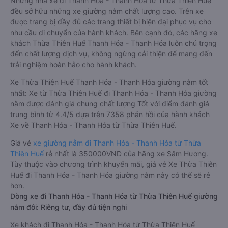
Những nhà xe đi Thanh Hóa - Thanh Hóa từ Thừa Thiên Huế
đều sở hữu những xe giường nằm chất lượng cao. Trên xe
được trang bị đầy đủ các trang thiết bị hiện đại phục vụ cho
nhu cầu di chuyển của hành khách. Bên cạnh đó, các hãng xe
khách Thừa Thiên Huế Thanh Hóa - Thanh Hóa luôn chú trọng
đến chất lượng dịch vụ, không ngừng cải thiện để mang đến
trải nghiệm hoàn hảo cho hành khách.
Xe Thừa Thiên Huế Thanh Hóa - Thanh Hóa giường nằm tốt
nhất: Xe từ Thừa Thiên Huế đi Thanh Hóa - Thanh Hóa giường
nằm được đánh giá chung chất lượng Tốt với điểm đánh giá
trung bình từ 4.4/5 dựa trên 7358 phản hồi của hành khách
Xe về Thanh Hóa - Thanh Hóa từ Thừa Thiên Huế.
Giá vé
xe giường nằm đi Thanh Hóa - Thanh Hóa từ Thừa
Thiên Huế
rẻ nhất là 350000VND của hãng xe Sâm Hương.
Tùy thuộc vào chương trình khuyến mãi, giá vé Xe Thừa Thiên
Huế đi Thanh Hóa - Thanh Hóa giường nằm này có thể sẽ rẻ
hơn.
Dòng xe đi Thanh Hóa - Thanh Hóa từ Thừa Thiên Huế giường
nằm đôi: Riêng tư, đầy đủ tiện nghi
Xe khách đi Thanh Hóa - Thanh Hóa từ Thừa Thiên Huế