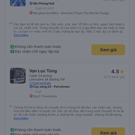
Văn Phòng Huế
8 giờ 45 phút
Nút giao Gia Miễu - Bỉm Sơn (Trạm Thu Phí Hà Trung)
Các bạn nữ lễ tân xinh iu. Các anh, chú, bác VP ĐH vui tính, quan tâm khách,
vui vẻ, nhiệt tình. Trong chuyến đi của mình có 2 gia đình bác lớn tuổi nc khá
to, có bạn nv nhắc nhở thì 2 bác mắng lại bạn ấy. Nếu 2 bác ấy có đánh giá
xấu thì mình ngược lại nha. Bạn ấy nhắc nhở rất đúng. 2 bác nói rất to. To
Xem thêm
đến lỗi mình ngủ còn mơ được câu chuyện các bác nói với nhau xuất hiện
trong giấc mơ của mình luôn. Nên nếu bạn ấy bị phản ánh thì đừng trừ lương
bạn ấy nha. Nếu bạn ấy bị trừ thì bảo bạn ấy liên hệ sđt của mình, mình hỗ
Không cần thanh toán trước
Xem giá
trợ ạ. Số mình đuôi 666, chuyến ĐH-NT ngày 16/1. À các bạn nữ lễ tân xinh
Xác nhận chỗ ngay lập tức
iu còn đổi cho mình phòng đơn sang đôi xong còn note là (một mình) yêu
luôn. Nhưng phòng đôi mà nằm một thì mỗi lần xe rẽ 1 cái là ✈️ Ít đi xe khách
nhưng đủ để đánh giá 10/10.
Vạn Lục Tùng
4.5
Cabin 24 phòng
(573 đánh giá)
Limousine 34 Giường VIP
+1 loại xe khác
Cây xăng 24 - Petrolimex
9 giờ
Big C Thanh Hóa
Chúng tôi hơi lo lắng về chuyến đi vì chúng tôi đã đọc các nhận xét, nhưng
mọi thứ đều diễn ra tuyệt vời. Các tài xế thay đổi trong suốt chuyến đi và lái
xe rất cẩn thận. Đường đi êm ả, không hề rung chuyển. Chúng tôi đã dừng
đủ số lần để đi vệ sinh và dừng lại để ăn tối. Nhìn chung, ghế ngồi có thể hơi
Xem thêm
ngắn đối với những người cao trên 180 cm nhưng đó không phải là vấn đề
lớn. Chúng tôi rất thích chuyến đi.
Không cần thanh toán trước
Xem giá
Xác nhận chỗ ngay lập tức