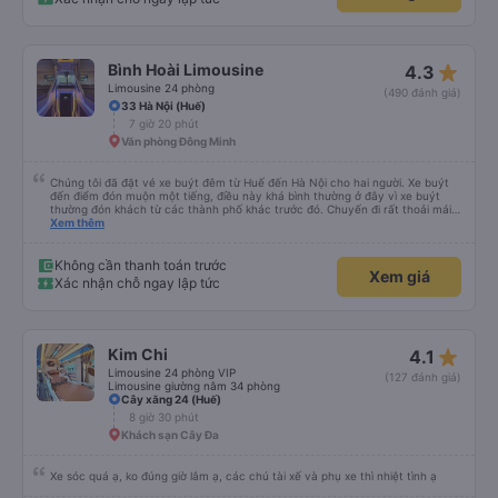
star_rate
Bình Hoài Limousine
4.3
Limousine 24 phòng
(490 đánh giá)
33 Hà Nội (Huế)
7 giờ 20 phút
Văn phòng Đông Minh
Chúng tôi đã đặt vé xe buýt đêm từ Huế đến Hà Nội cho hai người. Xe buýt
đến điểm đón muộn một tiếng, điều này khá bình thường ở đây vì xe buýt
thường đón khách từ các thành phố khác trước đó. Chuyến đi rất thoải mái,
ghế nằm êm ái, và ngay cả người cao 1,80 m như tôi vẫn ngủ ngon. Sau khi
Xem thêm
đến nơi, chúng tôi quên một chiếc túi nhỏ trên xe, nhưng đã nhận lại được
vào tối hôm đó hoàn toàn nguyên vẹn. Tất nhiên, tốt hơn hết là tránh những
rắc rối như vậy, nhưng thật tốt khi thấy công ty xe buýt quan tâm đến
Không cần thanh toán trước
Xem giá
khách hàng của mình. Chúng tôi chắc chắn sẽ đi xe của họ lần nữa.
Xác nhận chỗ ngay lập tức
star_rate
Kim Chi
4.1
Limousine 24 phòng VIP
(127 đánh giá)
Limousine giường nằm 34 phòng
Cây xăng 24 (Huế)
8 giờ 30 phút
Khách sạn Cây Đa
Xe sóc quá ạ, ko đúng giờ lắm ạ, các chú tài xế và phụ xe thì nhiệt tình ạ