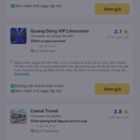
Xác nhận chỗ ngay lập tức
Xem giá
star_rate
Quang Dũng VIP Limousine
3.7
Limousine 22 phòng (Có WC)
(1141 đánh giá)
Bến xe phía nam Huế
7 giờ 30 phút
Go Thanh Hóa
Người nước ngoài rất khó hiểu vị trí của bến xe buýt và xe buýt đến từ đâu.
Tôi đến trước giờ xe buýt khởi hành một giờ, nhưng sau khi đi bộ hơn một giờ,
cuối cùng họ cũng gọi điện và tìm thấy tôi. Dịch vụ bình thường, nhưng dù
sao thì tôi ngủ ngon hơn ở khách sạn vì tôi rất thoải mái. Sẽ tuyệt hơn nếu
Xem thêm
tiếng còi xe bớt to hơn. Nhưng tôi thích nó nên tôi cho điểm tối đa. Cảm ơn
bạn rất nhiều.
Không cần thanh toán trước
Xem giá
Xác nhận chỗ ngay lập tức
star_rate
Camel Travel
3.8
Limousine 22 giường
(339 đánh giá)
Văn phòng Huế (Nguyễn Sinh Cung)
9 giờ 40 phút
Big C Thanh Hóa