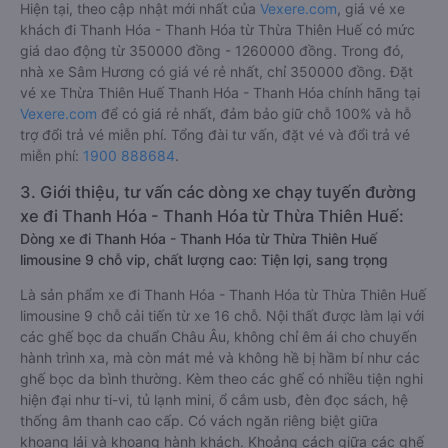
Hiện tại, theo cập nhật mới nhất của
Vexere.com
, giá vé xe
khách đi Thanh Hóa - Thanh Hóa từ Thừa Thiên Huế có mức
giá dao động từ 350000 đồng - 1260000 đồng. Trong đó,
nhà xe Sâm Hương có giá vé rẻ nhất, chỉ 350000 đồng. Đặt
vé xe Thừa Thiên Huế Thanh Hóa - Thanh Hóa chính hãng tại
Vexere.com
để có giá rẻ nhất, đảm bảo giữ chỗ 100% và hỗ
trợ đổi trả vé miễn phí. Tổng đài tư vấn, đặt vé và đổi trả vé
miễn phí:
1900 888684
.
3. Giới thiệu, tư vấn các dòng xe chạy tuyến đường
xe đi Thanh Hóa - Thanh Hóa từ Thừa Thiên Huế:
Dòng xe đi Thanh Hóa - Thanh Hóa từ Thừa Thiên Huế
limousine 9 chỗ vip, chất lượng cao: Tiện lợi, sang trọng
Là sản phẩm xe đi Thanh Hóa - Thanh Hóa từ Thừa Thiên Huế
limousine 9 chỗ cải tiến từ xe 16 chỗ. Nội thất được làm lại với
các ghế bọc da chuẩn Châu Âu, không chỉ êm ái cho chuyến
hành trình xa, mà còn mát mẻ và không hề bị hầm bí như các
ghế bọc da bình thường. Kèm theo các ghế có nhiều tiện nghi
hiện đại như ti-vi, tủ lạnh mini, ổ cắm usb, đèn đọc sách, hệ
thống âm thanh cao cấp. Có vách ngăn riêng biệt giữa
khoang lái và khoang hành khách. Khoảng cách giữa các ghế