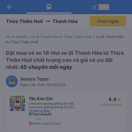
arrow_back
Tải app Vexere ngay!
Tải app Vexere
-30k
Mở app
Mở app
Nhận ưu đãi thành viên độc
-30k/ghế khi đặt vé máy bay qua
quyền
app
Thừa Thiên Huế
Thanh Hóa
Chọn ngày
Vé xe khách
xe đi Thanh Hóa từ Thừa Thiên-Huế
xe đi Thanh Hóa
từ Thừa Thiên-Huế
Đặt mua vé xe 18 nhà xe đi Thanh Hóa từ Thừa
Thiên Huế chất lượng cao và giá vé ưu đãi
nhất
: 45 chuyến mỗi ngày
Vexere Team
Ngày cập nhật: 08/08/2026
Tân Kim Chi
4.4
Limousine giường phòng 24 chỗ (CABIN)
(4474 đánh giá)
Limousine giường phòng 22 chỗ (CABIN) (WC)
+2 loại xe khác
Trạm xăng 24
7 giờ
HKOIL Quảng Thành