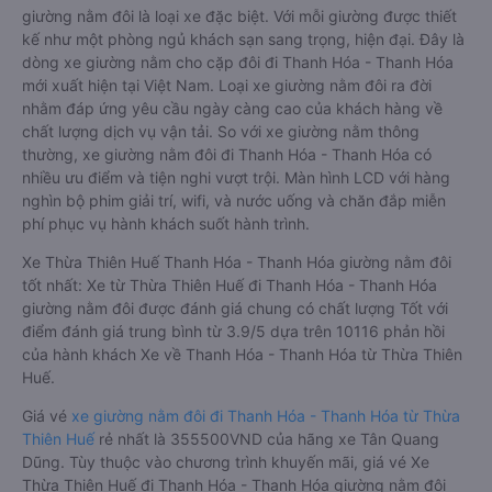
giường nằm đôi là loại xe đặc biệt. Với mỗi giường được thiết
kế như một phòng ngủ khách sạn sang trọng, hiện đại. Đây là
dòng xe giường nằm cho cặp đôi đi Thanh Hóa - Thanh Hóa
mới xuất hiện tại Việt Nam. Loại xe giường nằm đôi ra đời
nhằm đáp ứng yêu cầu ngày càng cao của khách hàng về
chất lượng dịch vụ vận tải. So với xe giường nằm thông
thường, xe giường nằm đôi đi Thanh Hóa - Thanh Hóa có
nhiều ưu điểm và tiện nghi vượt trội. Màn hình LCD với hàng
nghìn bộ phim giải trí, wifi, và nước uống và chăn đắp miễn
phí phục vụ hành khách suốt hành trình.
Xe Thừa Thiên Huế Thanh Hóa - Thanh Hóa giường nằm đôi
tốt nhất: Xe từ Thừa Thiên Huế đi Thanh Hóa - Thanh Hóa
giường nằm đôi được đánh giá chung có chất lượng Tốt với
điểm đánh giá trung bình từ 3.9/5 dựa trên 10116 phản hồi
của hành khách Xe về Thanh Hóa - Thanh Hóa từ Thừa Thiên
Huế.
Giá vé
xe giường nằm đôi đi Thanh Hóa - Thanh Hóa từ Thừa
Thiên Huế
rẻ nhất là 355500VND của hãng xe Tân Quang
Dũng. Tùy thuộc vào chương trình khuyến mãi, giá vé Xe
Thừa Thiên Huế đi Thanh Hóa - Thanh Hóa giường nằm đôi