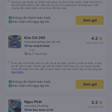
Xe chạy cực kỳ êm ái. Nhân viên phục vụ rất là thân thiện, nhiệt tình hỗ trợ
mỗi khi hành khách cần. Mặc dù hơi sai vị trí giường khi tôi book qua VXR
nhưng vẫn chấp nhận với sự thay đổi như vậy.
Không cần thanh toán trước
Xem giá
Xác nhận chỗ ngay lập tức
star_rate
Kim Chi 265
4.2
Limousine giường nằm 34 chỗ
(609 đánh giá)
Cây xăng 24 (Huế)
8 giờ
Big C Thanh Hóa
Đi xe này mình thấy dịch vụ tốt, lái xe an toàn, xe êm ru hơn xe khác, a phụ
xe rất tâm lí nhắc nhở đi ngủ sớm 🤣 chấm 10/10 nha mn, xe trung chuyển
cũng rất nhiệt tình nữa, đợi và xách hành lí hộ bọn mình, bác lái xe cũng đợi
mn đi vệ sinh xong mới đi chứ ko vội vàng mắng khách như xe khác, nên đi
Xem thêm
mn nha, cabin nằm cũng rất rộng nữa người m8, m9 nằm thoải mái luôn,
kphai PR đâu nhưng rất tốt mn nhé, tại mình đi xe khác HN-ĐN rồi nên mình
thấy thế
Không cần thanh toán trước
Xem giá
Xác nhận chỗ ngay lập tức
star_rate
Ngọc Phát
3.2
Limousine 24 phòng
(60 đánh giá)
Huế (Dọc Quốc Lộ 1A)