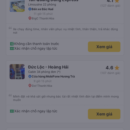
star_rate
4.1
Limousine 22 phòng
(127 đánh giá)
Bến xe Bắc Huế
11 giờ 15 phút
BigC Thanh Hóa
Xe chạy đúng time, nhân viên phục vụ nhiệt tình, thân thiện, trả khác đúng
nơi
Không cần thanh toán trước
Xem giá
Xác nhận chỗ ngay lập tức
star_rate
Đức Lộc - Hoàng Hải
4.6
Cabin 34 phòng đơn (*)
(107 đánh giá)
Cửa hàng MobiFone Hương Trà
9 giờ 15 phút
Go! Thanh Hóa
Mình đặt vé khá sát giờ nhưng bác tài rất nhiệt tình đón tại điểm mình mong
muốn
Xác nhận chỗ ngay lập tức
Xem giá