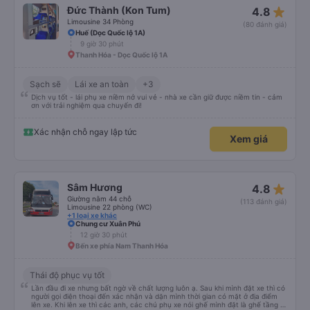
star_rate
Đức Thành (Kon Tum)
4.8
Limousine 34 Phòng
(80 đánh giá)
Huế (Dọc Quốc lộ 1A)
9 giờ 30 phút
Thanh Hóa - Dọc Quốc lộ 1A
Sạch sẽ
Lái xe an toàn
+3
Dịch vụ tốt - lái phụ xe niềm nở vui vẻ - nhà xe cần giữ được niềm tin - cảm
ơn với trải nghiệm qua chuyến đi!
Xác nhận chỗ ngay lập tức
Xem giá
star_rate
Sâm Hương
4.8
Giường nằm 44 chỗ
(113 đánh giá)
Limousine 22 phòng (WC)
+1 loại xe khác
Chung cư Xuân Phú
12 giờ 30 phút
Bến xe phía Nam Thanh Hóa
Thái độ phục vụ tốt
Lần đầu đi xe nhưng bất ngờ về chất lượng luôn ạ. Sau khi mình đặt xe thì có
người gọi điện thoại đến xác nhận và dặn mình thời gian có mặt ở địa điểm
lên xe. Khi lên xe thì các anh, các chú phụ xe nói ghế mình đặt là ghế tầng 2