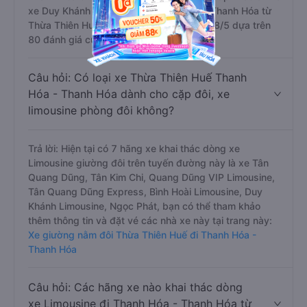
xe Duy Khánh Limousine đi Thanh Hóa - Thanh Hóa từ
Thừa Thiên Huế với điểm chất lượng là 4.8/5 dựa trên
80 đánh giá của khách hàng).
Câu hỏi: Có loại xe Thừa Thiên Huế Thanh
Hóa - Thanh Hóa dành cho cặp đôi, xe
limousine phòng đôi không?
Trả lời: Hiện tại có 7 hãng xe khai thác dòng xe
Limousine giường đôi trên tuyến đường này là xe Tân
Quang Dũng, Tân Kim Chi, Quang Dũng VIP Limousine,
Tân Quang Dũng Express, Bình Hoài Limousine, Duy
Khánh Limousine, Ngọc Phát, bạn có thể tham khảo
thêm thông tin và đặt vé các nhà xe này tại trang này:
Xe giường nằm đôi Thừa Thiên Huế đi Thanh Hóa -
Thanh Hóa
Câu hỏi: Các hãng xe nào khai thác dòng
xe Limousine đi Thanh Hóa - Thanh Hóa từ