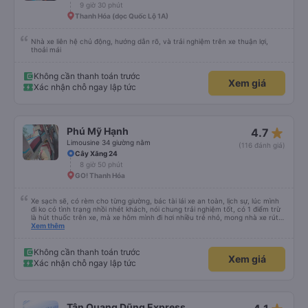
9 giờ 30 phút
Thanh Hóa (dọc Quốc Lộ 1A)
Nhà xe liên hệ chủ động, hướng dẫn rõ, và trải nghiệm trên xe thuận lợi,
thoải mái
Không cần thanh toán trước
Xem giá
Xác nhận chỗ ngay lập tức
star_rate
Phú Mỹ Hạnh
4.7
Limousine 34 giường nằm
(116 đánh giá)
Cây Xăng 24
8 giờ 50 phút
GO! Thanh Hóa
Xe sạch sẽ, có rèm cho từng giường, bác tài lái xe an toàn, lịch sự, lúc mình
đi ko có tình trạng nhồi nhét khách, nói chung trải nghiệm tốt, có 1 điểm trừ
là hút thuốc trên xe, mà xe hôm mình đi hơi nhiều trẻ nhỏ, mong nhà xe rút
kinh nghiệm khi đọc đc bình luận này
Xem thêm
Không cần thanh toán trước
Xem giá
Xác nhận chỗ ngay lập tức
Tân Quang Dũng Express