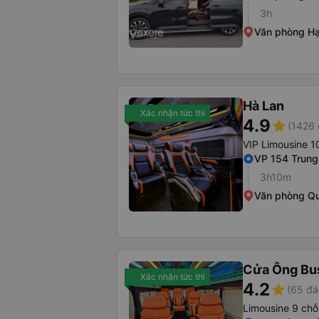
3h
Văn phòng H
Hà Lan
Xác nhận tức thì
4.9
star
(1426 
VIP Limousine 1
VP 154 Trung
3h10m
Văn phòng Q
Cửa Ông Bu
Xác nhận tức thì
4.2
star
(65 đá
Limousine 9 chỗ