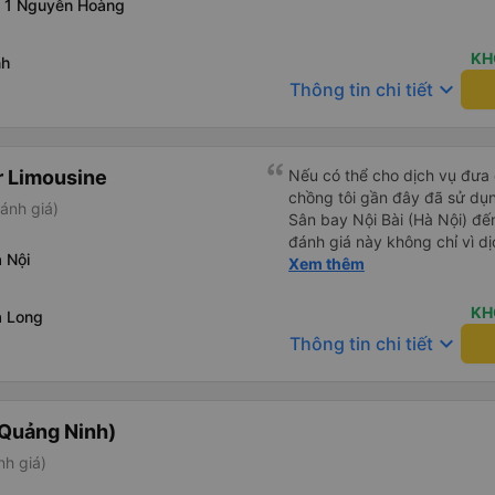
 1 Nguyễn Hoàng
KH
nh
keyboard_arrow_down
Thông tin chi tiết
r Limousine
Nếu có thể cho dịch vụ đưa đ
chồng tôi gần đây đã sử dụ
ánh giá)
Sân bay Nội Bài (Hà Nội) đến
đánh giá này không chỉ vì dị
 Nội
những anh hùng. Chuyến bay
Xem thêm
trọng, và mặc dù đã cố gắng 
vẫn đến sân bay muộn hơn ha
KH
ạ Long
kiệt sức và hoàn toàn nghĩ 
keyboard_arrow_down
Thông tin chi tiết
trước, có khả năng gây ngu
ngoạn Vịnh Hạ Long của chú
ngạc nhiên, tài xế vẫn ở đó,
ấy bình tĩnh giúp chúng tôi
Quảng Ninh)
lên một chiếc xe rất thoải m
nh giá)
Chuyến đi diễn ra suôn sẻ v
làm nên sự khác biệt của cô