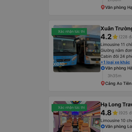
Văn phòng H
Xuân Trườn
Xác nhận tức thì
4.2
star
(228 đ
Limousine 11 ch
Giường nằm đơn
Cabin đôi 24 p
+1 loại xe khác
Văn phòng H
3h35m
Cảng Ao Tiên
Hạ Long Tra
Xác nhận tức thì
4.8
star
(925 đ
Limousine 10 ch
Văn phòng Lo