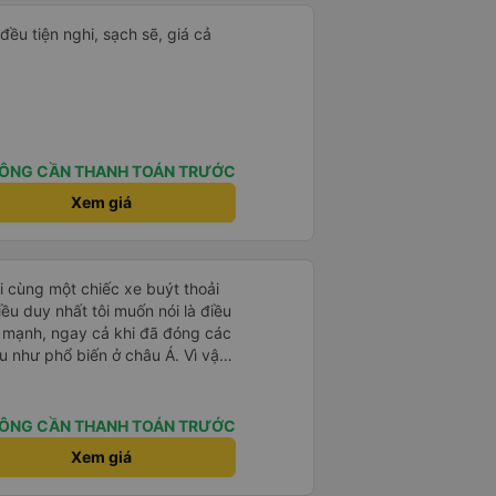
đều tiện nghi, sạch sẽ, giá cả
ÔNG CẦN THANH TOÁN TRƯỚC
Xem giá
i cùng một chiếc xe buýt thoải
ều duy nhất tôi muốn nói là điều
ất mạnh, ngay cả khi đã đóng các
ầu như phổ biến ở châu Á. Vì vậy,
oặc thứ gì đó để che chắn.
ÔNG CẦN THANH TOÁN TRƯỚC
Xem giá