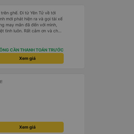
rên ghế. Đi từ Yên Tử về tới
h mới phát hiện ra và gọi tài xế
hưng may mắn đã đến với mình,
iệt tình luôn. Rất cảm ơn và chúc
ức khoẻ, vạn dặm bình an ạ!
ÔNG CẦN THANH TOÁN TRƯỚC
Xem giá
t!
Xem giá