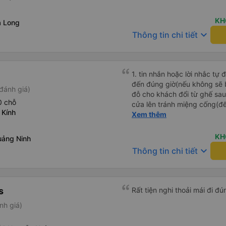
KH
ạ Long
keyboard_arrow_down
Thông tin chi tiết
1. tin nhắn hoặc lời nhắc tự
đến đúng giờ(nếu không sẽ bị trễ chuyến
đánh giá)
đỗ cho khách đổi từ ghế sau 
0 chỗ
cửa lên tránh miệng cống(đ
 Kính
tại HN: miệng cống bằng sắt
Xem thêm
miệng cống còn kết nối với 
lát viền vỉa hè 50-60cm. 3. Thái độ và tay nghề tài xế tốt.
KH
uảng Ninh
Bác tài đã cố gắng để về đế
keyboard_arrow_down
Thông tin chi tiết
chuyến Xe 11 chỗ nên thoán
s
nh giá)