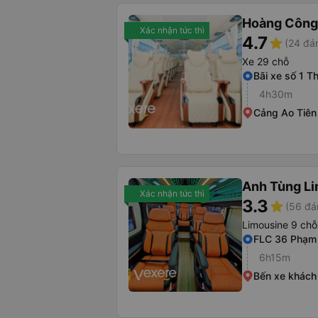
Hoàng Công
Xác nhận tức thì
4.7
star
(24 đá
Xe 29 chỗ
Bãi xe số 1 T
4h30m
Cảng Ao Tiên
Anh Tùng L
Xác nhận tức thì
3.3
star
(56 đá
Limousine 9 chỗ
FLC 36 Phạm
6h15m
Bến xe khách