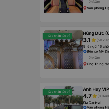
2h30m
Văn phòng H
Hùng Đức (
Xác nhận tức thì
3.1
star
(58 đán
Ghế ngồi 16 chỗ
Bến xe Mỹ Đì
2h40m
Chợ Trung tâ
Anh Huy VI
Xác nhận tức thì
4.7
star
(8 đánh
Kia Canival
Văn phòng Hà