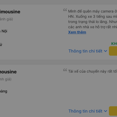
Limousine
Mình để quên máy camera ở t
HN. Xuống xe 3 tiếng sau mìn
ánh giá)
trong trạng thái lo lắng. N
các anh nhà xe hỗ trợ rất nh
 Nội
các anh nhà xe Tùng Tuấn s
Xem thêm
KH
Tử
keyboard_arrow_down
Thông tin chi tiết
mousine
Tài xế của chuyến này rất tố
nh giá)
oàng
keyboard_arrow_down
Thông tin chi tiết