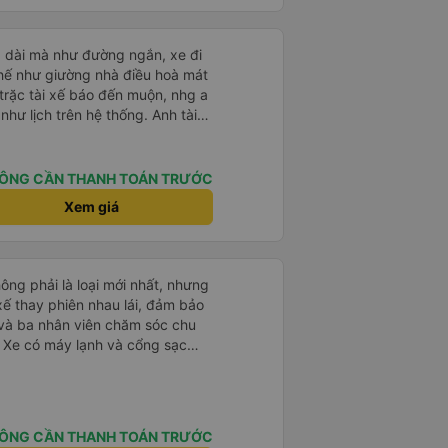
g dài mà như đường ngắn, xe đi
ế như giường nhà điều hoà mát
trặc tài xế báo đến muộn, nhg a
hư lịch trên hệ thống. Anh tài
ệt tình, trời mưa gió đã chở bọn
 anh tài xế Văn Sĩ cùng với nhà
 gặp lại a ạ.
ÔNG CẦN THANH TOÁN TRƯỚC
Xem giá
hông phải là loại mới nhất, nhưng
i xế thay phiên nhau lái, đảm bảo
, và ba nhân viên chăm sóc chu
 Xe có máy lạnh và cổng sạc
ở các khu vực nghỉ ngơi. Phí
. Có nhiều loại đồ ăn nhẹ để lựa
rong bến xe để lên xe, nhưng do
hoảng 9 tiếng. Tôi hài lòng với
ÔNG CẦN THANH TOÁN TRƯỚC