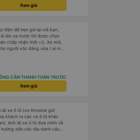
Xem giá
ọi điện để hẹn giờ lại với bạn,
i lên xe trước thì được chọn
ên chấp nhận thôi =)). Xe mới,
cho người vóc dáng vừa ( ai m8
ha ). Hừm xe mới, điều hoà lạnh
được lạnh nhớ lấu cái chăn dày
há là êm nhưng mỗi tội khi nói
làm mình trong chuyến đi tỉnh
ÔNG CẦN THANH TOÁN TRƯỚC
3 lần nhưng vẫn ngủ ngon (may
íp ). Nhà xe nên mắc cái rèm hay
Xem giá
i lái xe, ổm cho 2 bên. Nói
 với nhà xe này nên nếu đi đâu
chọn quay lại nhà xe ni.
 lái xe ô tô (xe limosine gửi
ia khách ra các xe ô tô khác
mình về
và hướng dẫn các địa danh các
ình để ý khi anh trả khách thì