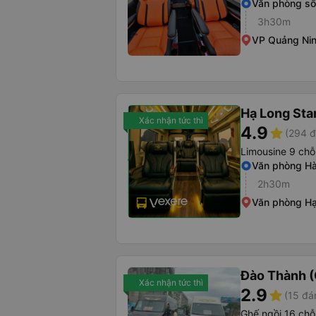
Văn phòng số
3h30m
VP Quảng Ni
Hạ Long Sta
Xác nhận tức thì
4.9
star
(294 đ
Limousine 9 chỗ
Văn phòng Hà
2h30m
Văn phòng H
Đào Thành (
Xác nhận tức thì
2.9
star
(15 đá
Ghế ngồi 16 chỗ