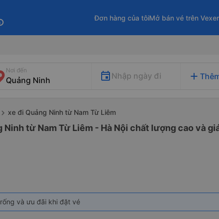
Đơn hàng của tôi
Mở bán vé trên Vexe
fo
Nơi đến
add
Nhập ngày đi
Thêm
xe đi Quảng Ninh từ Nam Từ Liêm
 Ninh từ Nam Từ Liêm - Hà Nội chất lượng cao và giá
rống và ưu đãi khi đặt vé