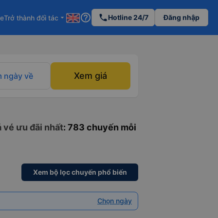
help_outline
phone
Hotline 24/7
Đăng nhập
re
Trở thành đối tác
arrow_drop_down
Xem giá
 ngày về
 vé ưu đãi nhất
: 783 chuyến mỗi
Xem bộ lọc chuyến phổ biến
Chọn ngày