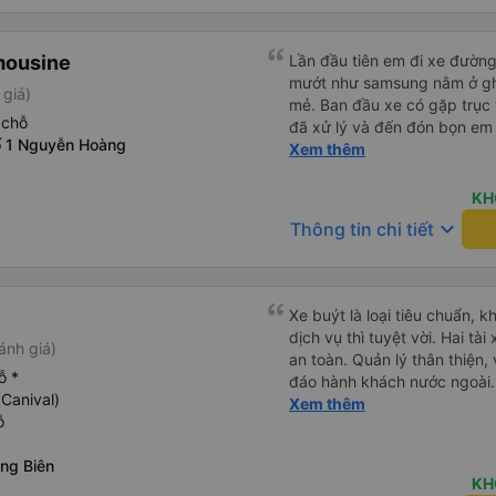
mousine
Lần đầu tiên em đi xe đườn
mướt như samsung nằm ở gh
 giá)
mẻ. Ban đầu xe có gặp trục 
 chỗ
đã xử lý và đến đón bọn em n
ố 1 Nguyễn Hoàng
xế Văn Sĩ quá vui tính và nhi
Xem thêm
e về tận nơi an toàn. 5⭐️ cho
xe. Lần sau e mong có duyên
KH
keyboard_arrow_down
Thông tin chi tiết
Xe buýt là loại tiêu chuẩn, k
dịch vụ thì tuyệt vời. Hai tà
ánh giá)
an toàn. Quản lý thân thiện
ỗ *
đáo hành khách nước ngoài.
(Canival)
USB, và dừng thường xuyên 
Xem thêm
ỗ
vào nhà vệ sinh là 3.000 VND
chọn. Bạn chỉ cần đợi bên t
ng Biên
bị chậm trễ, hành trình mất k
KH
giá vé 480.000 VND.