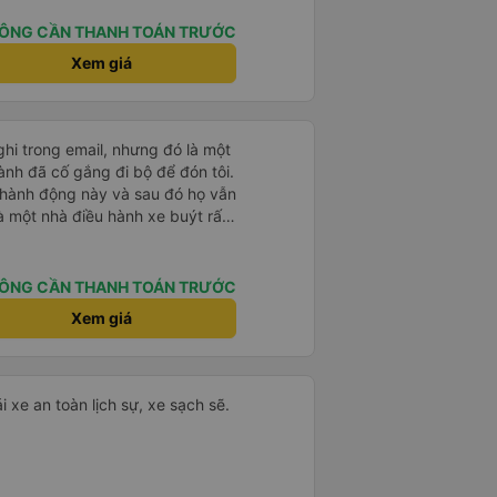
 xe cho khách (tiểu tiết nhưng
ch anh lái
ÔNG CẦN THANH TOÁN TRƯỚC
i mẹ mình về những quan điểm
Xem giá
g xin tên của anh chỉ biết anh ở
 sau được anh lái xe tiếp và anh
hiều người biết đến anh hơn.
ghi trong email, nhưng đó là một
ành đã cố gắng đi bộ để đón tôi.
 hành động này và sau đó họ vẫn
là một nhà điều hành xe buýt rất
ÔNG CẦN THANH TOÁN TRƯỚC
Xem giá
i xe an toàn lịch sự, xe sạch sẽ.