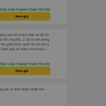
ÔNG CẦN THANH TOÁN TRƯỚC
Xem giá
 động sau khi khách đặt vé để họ
). 2. lái xe khi dừng
lên ghế trước cạnh tài xế chú ý
ể đảm bảo an toàn cho khách-
 chữ nhật dạng ô lưới, cửa
vỉa hè tương đương 1 viên gạch
ÔNG CẦN THANH TOÁN TRƯỚC
n Tng kịp 20h, để khách nối
Xem giá
g đãng.
Rất tiện nghi thoải mái đi đúng giờ .lx thân thiện nhiệt tình