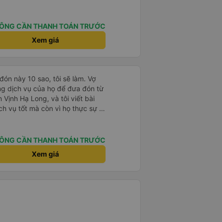
ÔNG CẦN THANH TOÁN TRƯỚC
Xem giá
ón này 10 sao, tôi sẽ làm. Vợ
ng dịch vụ của họ để đưa đón từ
 Vịnh Hạ Long, và tôi viết bài
ch vụ tốt mà còn vì họ thực sự là
 của chúng tôi bị hoãn nghiêm
hết sức để liên lạc, chúng tôi
i tiếng. Chúng tôi căng thẳng,
ÔNG CẦN THANH TOÁN TRƯỚC
rằng mình sẽ lỡ chuyến xe đã đặt
Xem giá
y hiểm cho toàn bộ chuyến du
ng tôi vào ngày hôm sau. Thật
 kiên nhẫn chờ đợi chúng tôi. Anh
 mang hành lý và đưa chúng tôi
ái, sạch sẽ và có máy lạnh.
à an toàn. Nhưng điều thực sự
ng ty này chính là dịch vụ khách