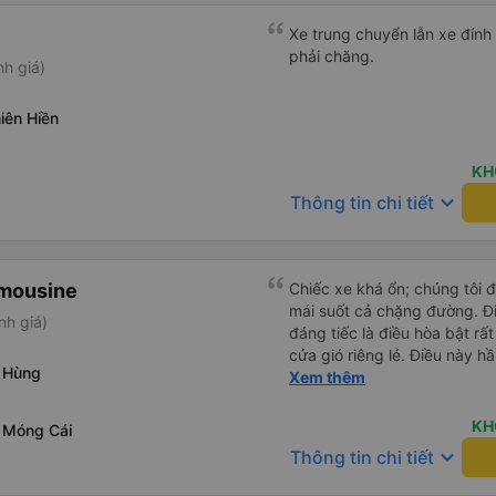
Xe trung chuyển lẫn xe đính 
phải chăng.
nh giá)
hiên Hiền
KH
keyboard_arrow_down
Thông tin chi tiết
imousine
Chiếc xe khá ổn; chúng tôi đ
mái suốt cả chặng đường. Đi
nh giá)
đáng tiếc là điều hòa bật r
cửa gió riêng lẻ. Điều này h
 Hùng
hãy mang theo quần áo ấm h
Xem thêm
KH
 Móng Cái
keyboard_arrow_down
Thông tin chi tiết