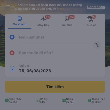
cam kết hoàn 150% nếu nhà xe không
Tải app Vexere ngay!
Tải app Vexere
Đăng nhập
Mở app
Mở app
cung cấp dịch vụ vận chuyển
(
*
)
info
Nhận ưu đãi thành viên độc
-30k/ghế khi đặt vé máy bay qua
quyền
app
-30k
-25%
Mới
Xe khách
Máy bay
Tàu hỏa
Thuê xe
Nơi xuất phát
import_export
Bạn muốn đi đâu?
Ngày đi
T5, 06/08/2026
Tìm kiếm
Chắc chắn
Hỗ trợ
Nhiều
Thanh toán
có chỗ
24/7
ưu đãi
đa dạng