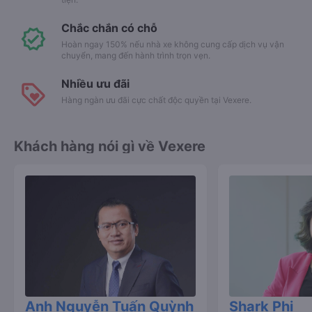
Chắc chắn có chỗ
Hoàn ngay 150% nếu nhà xe không cung cấp dịch vụ vận
chuyển, mang đến hành trình trọn vẹn.
Nhiều ưu đãi
Hàng ngàn ưu đãi cực chất độc quyền tại Vexere.
Khách hàng nói gì về Vexere
Anh Nguyễn Tuấn Quỳnh
Shark Phi