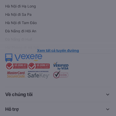
Hà Nội đi Hạ Long
Hà Nội đi Sa Pa
Hà Nội đi Tam Đảo
Đà Nẵng đi Hội An
Đà Nẵng đi Huế
Hải Phòng đi Hà Nội
Xem tất cả tuyến đường
keyboard_arrow_down
Về chúng tôi
keyboard_arrow_down
Hỗ trợ