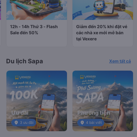
12h - 14h Thứ 3 - Flash
Giảm đến 20% khi đặt vé
Sale đến 50%
các nhà xe mới mở bán
tại Vexere
Du lịch Sapa
Xem tất cả
Ưu đãi
Phương tiện
place
3 ưu đãi
place
4 bài viết