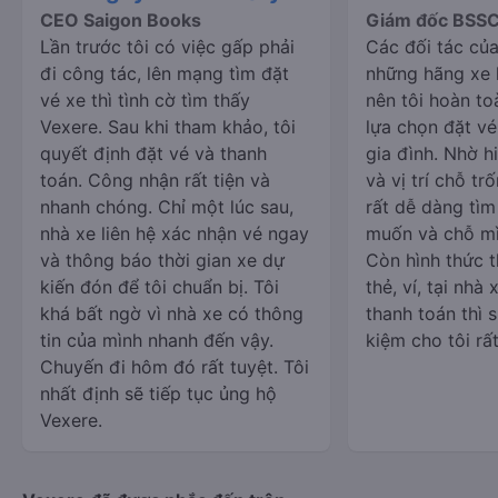
CEO Saigon Books
Giám đốc BSS
Lần trước tôi có việc gấp phải
Các đối tác của
đi công tác, lên mạng tìm đặt
những hãng xe l
vé xe thì tình cờ tìm thấy
nên tôi hoàn to
Vexere. Sau khi tham khảo, tôi
lựa chọn đặt vé
quyết định đặt vé và thanh
gia đình. Nhờ hi
toán. Công nhận rất tiện và
và vị trí chỗ trố
nhanh chóng. Chỉ một lúc sau,
rất dễ dàng tì
nhà xe liên hệ xác nhận vé ngay
muốn và chỗ mì
và thông báo thời gian xe dự
Còn hình thức 
kiến đón để tôi chuẩn bị. Tôi
thẻ, ví, tại nhà
khá bất ngờ vì nhà xe có thông
thanh toán thì s
tin của mình nhanh đến vậy.
kiệm cho tôi rất
Chuyến đi hôm đó rất tuyệt. Tôi
nhất định sẽ tiếp tục ủng hộ
Vexere.