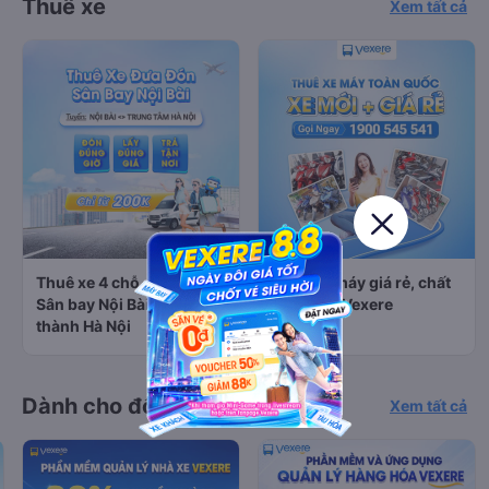
Thuê xe
Xem tất cả
Thuê xe 4 chỗ, 7 chỗ từ
Thuê xe máy giá rẻ, chất
Sân bay Nội Bài đi Nội
lượng tại Vexere
thành Hà Nội
Dành cho đối tác của Vexere
Xem tất cả