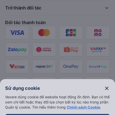
keyboard_arrow_down
Trở thành đối tác
Đối tác thanh toán
close
Sử dụng cookie
Vexere dùng cookie để website hoạt động ổn định. Bạn có thể
xem chi tiết hoặc thay đổi lựa chọn bất kỳ lúc nào trong phần
Quản lý cookie. Tìm hiểu thêm trong
Chính sách Cookie
.