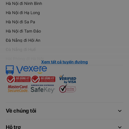
Hà Nội đi Ninh Bình
Hà Nội đi Hạ Long
Hà Nội đi Sa Pa
Hà Nội đi Tam Đảo
Đà Nẵng đi Hội An
Đà Nẵng đi Huế
Hải Phòng đi Hà Nội
Xem tất cả tuyến đường
keyboard_arrow_down
Về chúng tôi
keyboard_arrow_down
Hỗ trợ