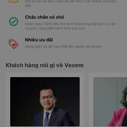
Đặt vé chỉ với 60s. Chọn xe yêu thích cực nhanh và thuận
tiện.
Chắc chắn có chỗ
Hoàn ngay 150% nếu nhà xe không cung cấp dịch vụ vận
chuyển, mang đến hành trình trọn vẹn.
Nhiều ưu đãi
Hàng ngàn ưu đãi cực chất độc quyền tại Vexere.
Khách hàng nói gì về Vexere