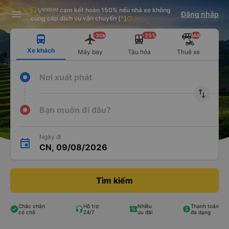
cam kết hoàn 150% nếu nhà xe không
Tải app Vexere ngay!
Tải app Vexere
Đăng nhập
Mở app
Mở app
cung cấp dịch vụ vận chuyển
(
*
)
info
Nhận ưu đãi thành viên độc
-30k/ghế khi đặt vé máy bay qua
quyền
app
-30k
-25%
Mới
Xe khách
Máy bay
Tàu hỏa
Thuê xe
Nơi xuất phát
import_export
Bạn muốn đi đâu?
Ngày đi
CN, 09/08/2026
Tìm kiếm
Chắc chắn
Hỗ trợ
Nhiều
Thanh toán
có chỗ
24/7
ưu đãi
đa dạng