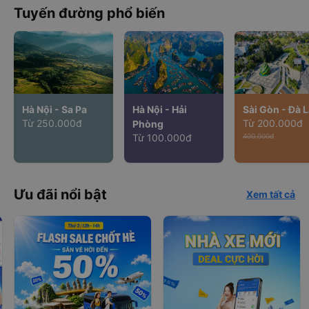
Tuyến đường phổ biến
Hà Nội - Sa Pa
Hà Nội - Hải
Sài Gòn - Đà L
Từ 250.000đ
Từ 200.000đ
Phòng
Từ 100.000đ
400.000đ
Ưu đãi nổi bật
Xem tất cả