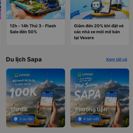
12h - 14h Thứ 3 - Flash
Giảm đến 20% khi đặt vé
Sale đến 50%
các nhà xe mới mở bán
tại Vexere
Du lịch Sapa
Xem tất cả
Ưu đãi
Phương tiện
place
3 ưu đãi
place
4 bài viết