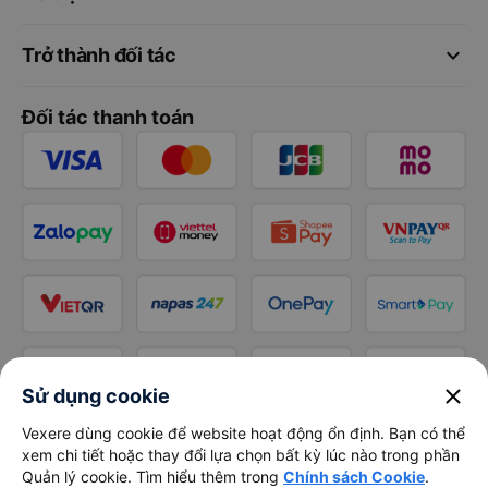
keyboard_arrow_down
Trở thành đối tác
Đối tác thanh toán
close
Sử dụng cookie
Vexere dùng cookie để website hoạt động ổn định. Bạn có thể
xem chi tiết hoặc thay đổi lựa chọn bất kỳ lúc nào trong phần
Quản lý cookie. Tìm hiểu thêm trong
Chính sách Cookie
.