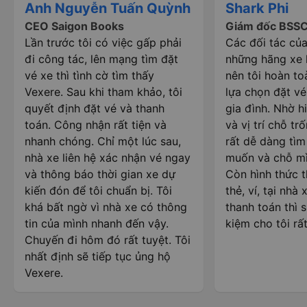
Anh Nguyễn Tuấn Quỳnh
Shark Phi
CEO Saigon Books
Giám đốc BSS
Lần trước tôi có việc gấp phải
Các đối tác của
đi công tác, lên mạng tìm đặt
những hãng xe l
vé xe thì tình cờ tìm thấy
nên tôi hoàn to
Vexere. Sau khi tham khảo, tôi
lựa chọn đặt vé
quyết định đặt vé và thanh
gia đình. Nhờ hi
toán. Công nhận rất tiện và
và vị trí chỗ trố
nhanh chóng. Chỉ một lúc sau,
rất dễ dàng tì
nhà xe liên hệ xác nhận vé ngay
muốn và chỗ mì
và thông báo thời gian xe dự
Còn hình thức 
kiến đón để tôi chuẩn bị. Tôi
thẻ, ví, tại nhà
khá bất ngờ vì nhà xe có thông
thanh toán thì s
tin của mình nhanh đến vậy.
kiệm cho tôi rất
Chuyến đi hôm đó rất tuyệt. Tôi
nhất định sẽ tiếp tục ủng hộ
Vexere.