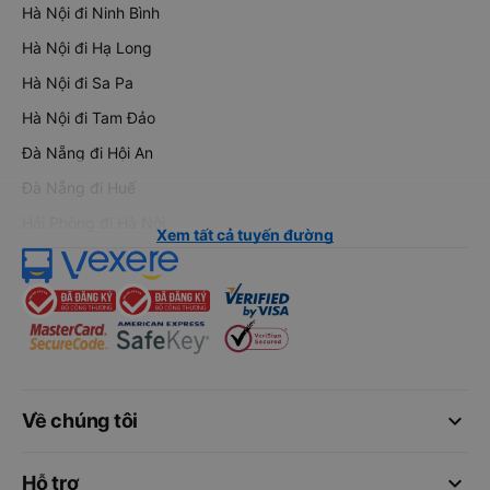
Hà Nội đi Ninh Bình
Hà Nội đi Hạ Long
Hà Nội đi Sa Pa
Hà Nội đi Tam Đảo
Đà Nẵng đi Hội An
Đà Nẵng đi Huế
Hải Phòng đi Hà Nội
Xem tất cả tuyến đường
keyboard_arrow_down
Về chúng tôi
keyboard_arrow_down
Hỗ trợ