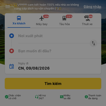
cam kết hoàn 150% nếu nhà xe không
Tải app Vexere ngay!
Tải app Vexere
Đăng nhập
Mở app
Mở app
cung cấp dịch vụ vận chuyển
(
*
)
info
Nhận ưu đãi thành viên độc
-30k/ghế khi đặt vé máy bay qua
quyền
app
-30k
-25%
Mới
Xe khách
Máy bay
Tàu hỏa
Thuê xe
Nơi xuất phát
import_export
Bạn muốn đi đâu?
Ngày đi
CN, 09/08/2026
Tìm kiếm
Chắc chắn
Hỗ trợ
Nhiều
Thanh toán
có chỗ
24/7
ưu đãi
đa dạng