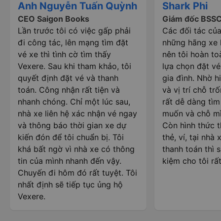
Anh Nguyễn Tuấn Quỳnh
Shark Phi
CEO Saigon Books
Giám đốc BSS
Lần trước tôi có việc gấp phải
Các đối tác của
đi công tác, lên mạng tìm đặt
những hãng xe l
vé xe thì tình cờ tìm thấy
nên tôi hoàn to
Vexere. Sau khi tham khảo, tôi
lựa chọn đặt vé
quyết định đặt vé và thanh
gia đình. Nhờ hi
toán. Công nhận rất tiện và
và vị trí chỗ trố
nhanh chóng. Chỉ một lúc sau,
rất dễ dàng tì
nhà xe liên hệ xác nhận vé ngay
muốn và chỗ mì
và thông báo thời gian xe dự
Còn hình thức 
kiến đón để tôi chuẩn bị. Tôi
thẻ, ví, tại nhà
khá bất ngờ vì nhà xe có thông
thanh toán thì s
tin của mình nhanh đến vậy.
kiệm cho tôi rất
Chuyến đi hôm đó rất tuyệt. Tôi
nhất định sẽ tiếp tục ủng hộ
Vexere.