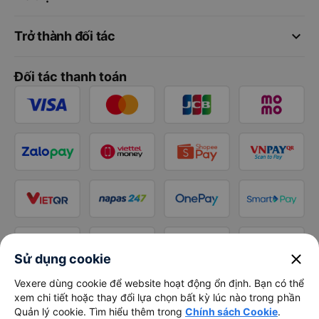
keyboard_arrow_down
Trở thành đối tác
Đối tác thanh toán
close
Sử dụng cookie
Vexere dùng cookie để website hoạt động ổn định. Bạn có thể
xem chi tiết hoặc thay đổi lựa chọn bất kỳ lúc nào trong phần
Quản lý cookie. Tìm hiểu thêm trong
Chính sách Cookie
.