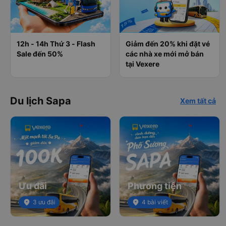
12h - 14h Thứ 3 - Flash
Giảm đến 20% khi đặt vé
Sale đến 50%
các nhà xe mới mở bán
tại Vexere
Du lịch Sapa
Xem tất cả
Ưu đãi
Phương tiện
place
3 ưu đãi
place
4 bài viết