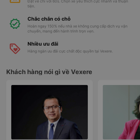
Đặt vé chỉ với 60s. Chọn xe yêu thích cực nhanh và thuận
tiện.
Chắc chắn có chỗ
Hoàn ngay 150% nếu nhà xe không cung cấp dịch vụ vận
chuyển, mang đến hành trình trọn vẹn.
Nhiều ưu đãi
Hàng ngàn ưu đãi cực chất độc quyền tại Vexere.
Khách hàng nói gì về Vexere