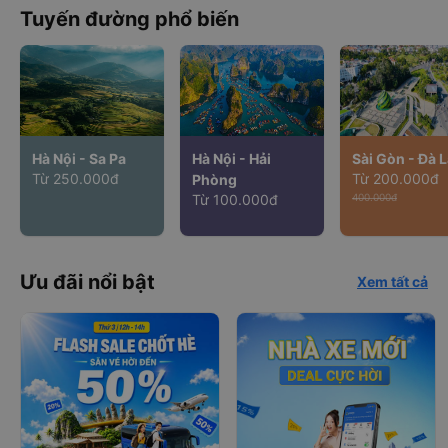
Tuyến đường phổ biến
Hà Nội - Sa Pa
Hà Nội - Hải
Sài Gòn - Đà L
Từ 250.000đ
Từ 200.000đ
Phòng
Từ 100.000đ
400.000đ
Ưu đãi nổi bật
Xem tất cả