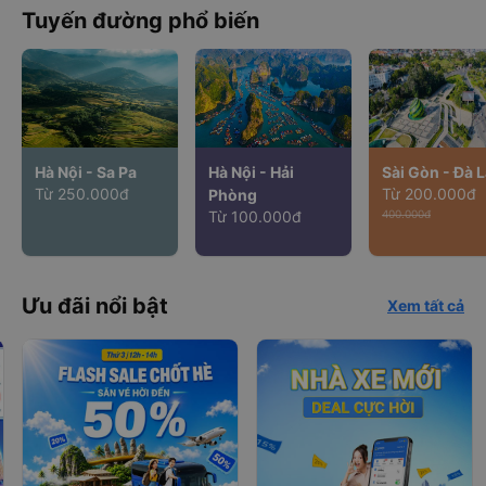
Tuyến đường phổ biến
Hà Nội - Sa Pa
Hà Nội - Hải
Sài Gòn - Đà L
Từ 250.000đ
Từ 200.000đ
Phòng
Từ 100.000đ
400.000đ
Ưu đãi nổi bật
Xem tất cả