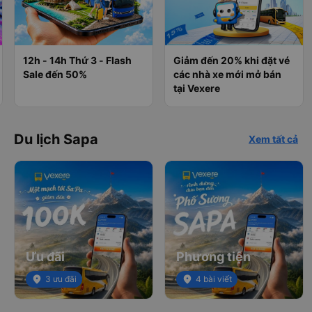
12h - 14h Thứ 3 - Flash
Giảm đến 20% khi đặt vé
Sale đến 50%
các nhà xe mới mở bán
tại Vexere
Du lịch Sapa
Xem tất cả
Ưu đãi
Phương tiện
place
3 ưu đãi
place
4 bài viết