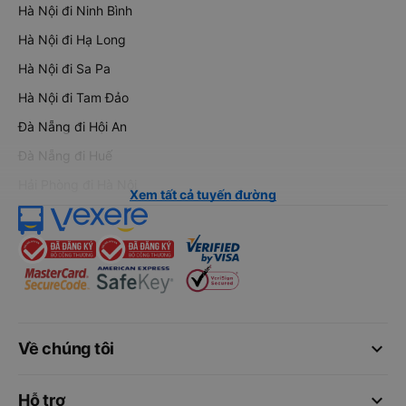
Hà Nội đi Ninh Bình
Hà Nội đi Hạ Long
Hà Nội đi Sa Pa
Hà Nội đi Tam Đảo
Đà Nẵng đi Hội An
Đà Nẵng đi Huế
Hải Phòng đi Hà Nội
Xem tất cả tuyến đường
keyboard_arrow_down
Về chúng tôi
keyboard_arrow_down
Hỗ trợ