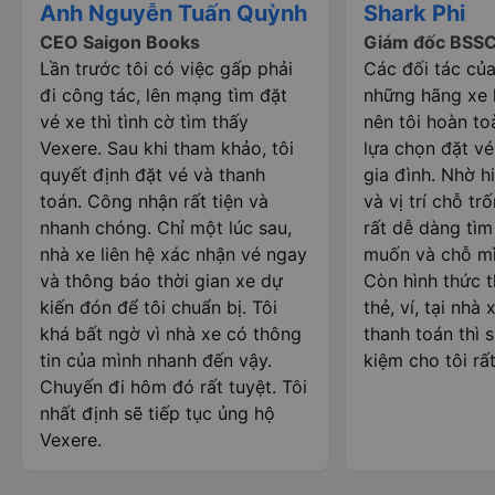
Anh Nguyễn Tuấn Quỳnh
Shark Phi
CEO Saigon Books
Giám đốc BSS
Lần trước tôi có việc gấp phải
Các đối tác của
đi công tác, lên mạng tìm đặt
những hãng xe l
vé xe thì tình cờ tìm thấy
nên tôi hoàn to
Vexere. Sau khi tham khảo, tôi
lựa chọn đặt vé
quyết định đặt vé và thanh
gia đình. Nhờ hi
toán. Công nhận rất tiện và
và vị trí chỗ trố
nhanh chóng. Chỉ một lúc sau,
rất dễ dàng tì
nhà xe liên hệ xác nhận vé ngay
muốn và chỗ mì
và thông báo thời gian xe dự
Còn hình thức 
kiến đón để tôi chuẩn bị. Tôi
thẻ, ví, tại nhà
khá bất ngờ vì nhà xe có thông
thanh toán thì s
tin của mình nhanh đến vậy.
kiệm cho tôi rất
Chuyến đi hôm đó rất tuyệt. Tôi
nhất định sẽ tiếp tục ủng hộ
Vexere.