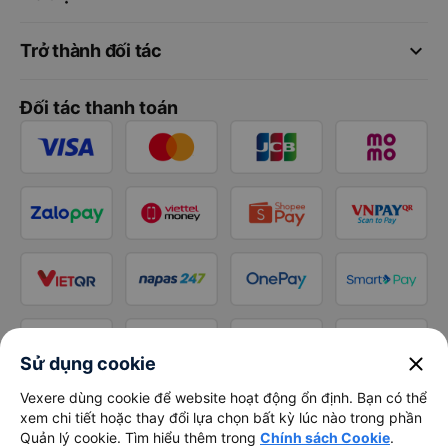
keyboard_arrow_down
Trở thành đối tác
Đối tác thanh toán
close
Sử dụng cookie
Vexere dùng cookie để website hoạt động ổn định. Bạn có thể
xem chi tiết hoặc thay đổi lựa chọn bất kỳ lúc nào trong phần
Quản lý cookie. Tìm hiểu thêm trong
Chính sách Cookie
.