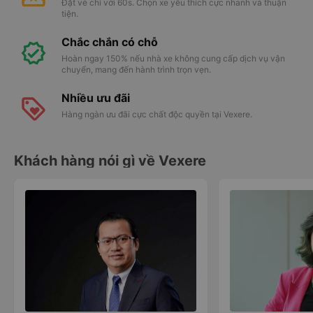
Đặt vé chỉ với 60s. Chọn xe yêu thích cực nhanh và thuận
tiện.
Chắc chắn có chỗ
Hoàn ngay 150% nếu nhà xe không cung cấp dịch vụ vận
chuyển, mang đến hành trình trọn vẹn.
Nhiều ưu đãi
Hàng ngàn ưu đãi cực chất độc quyền tại Vexere.
Khách hàng nói gì về Vexere