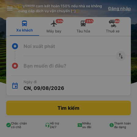
cam kết hoàn 150% nếu nhà xe không
Tải app Vexere ngay!
Tải app Vexere
Đăng nhập
Mở app
Mở app
cung cấp dịch vụ vận chuyển
(
*
)
info
Nhận ưu đãi thành viên độc
-30k/ghế khi đặt vé máy bay qua
quyền
app
-30k
-25%
Mới
Xe khách
Máy bay
Tàu hỏa
Thuê xe
Nơi xuất phát
import_export
Bạn muốn đi đâu?
Ngày đi
CN, 09/08/2026
Tìm kiếm
Chắc chắn
Hỗ trợ
Nhiều
Thanh toán
có chỗ
24/7
ưu đãi
đa dạng