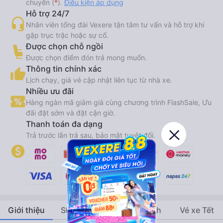
chuyển (
*
).
Điều kiện áp dụng
Hỗ trợ 24/7
Nhân viên tổng đài Vexere tận tâm tư vấn và hỗ trợ khi
gặp trục trặc hoặc sự cố.
Được chọn chỗ ngồi
Được chọn điểm đón trả mong muốn.
Thông tin chính xác
Lịch chạy, giá vé cập nhật liên tục từ nhà xe.
Nhiều ưu đãi
Hàng ngàn mã giảm giá cùng chương trình FlashSale, Ưu
đãi đặt sớm và đặt cận giờ.
Thanh toán đa dạng
Trả trước lẫn trả sau, bảo mật tuyệt đối.
Giới thiệu
SĐT - Địa chỉ
Hình ảnh
Vé xe Tết