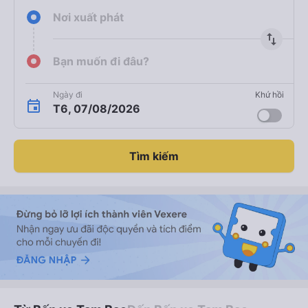
Nơi xuất phát
import_export
Bạn muốn đi đâu?
Ngày đi
Khứ hồi
T6, 07/08/2026
Tìm kiếm