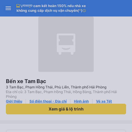
cam kết hoàn 150% nếu nhà xe
không cung cấp dịch vụ vận chuyển
(
*
)
info
Bến xe Tam Bạc
3 Tam Bạc, Phạm Hồng Thái, Phù Liễn, Thành phố Hải Phòng
Địa chỉ cũ: 3 Tam Bạc, Phạm Hồng Thái, Hồng Bàng, Thành phố Hải
Phòng
Giới thiệu
Số điện thoại - Địa chỉ
Hình ảnh
Vé xe Tết
Xem giá & lộ trình