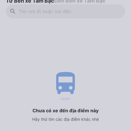
Từ Bến xe Tam Bạc
Đến Bến xe Tam Bạc
search
directions_bus
Chưa có xe đến địa điểm này
Hãy thử tìm các địa điểm khác nhé