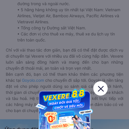
đường trong và ngoài nước.
• 5 hãng hàng không uy tín nhất tại Việt Nam: Vietnam
Airlines, Vietjet Air, Bamboo Airways, Pacific Airlines và
Vietravel Airlines.
• Tổng công ty Đường sắt Việt Nam.
• Các đơn vị cho thuê xe máy, thuê xe du lịch uy tín
trên toàn quốc.
Chỉ với vài thao tác đơn giản, bạn đã có thể đặt được dịch vụ
di chuyển tại Vexere với nhiều ưu đãi vô cùng hấp dẫn. Vexere
luôn sẵn sàng đồng hành và mang đến cho bạn những
chuyến đi thoải mái, an toàn và trọn vẹn nhất.
Bên cạnh đó, bạn có thể tham khảo thêm các phương tiện
khác tại
Goyolo.com
cho chuyến đi sắp tới. Goyolo là nền tảng
đặt vé cho phép người dùng so sánh giá cả, giờ khởi hành,
thời gian di chuyển của nhiều phương tiện máy bay, xe khách
và tàu hoả. Hệ thống của Goyolo được liên kết trực tiếp với
các hãng máy bay, xe khách và tàu hoả, luôn đảm bảo có vé
cho bạn di chuyển.