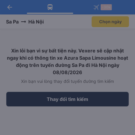
arrow_back
Tải app Vexere ngay!
Tải app Vexere
-30k
Mở app
Mở app
Nhận ưu đãi thành viên độc
-30k/ghế khi đặt vé máy bay qua
quyền
app
Sa Pa
Hà Nội
Chọn ngày
Xin lỗi bạn vì sự bất tiện này. Vexere sẽ cập nhật
ngay khi có thông tin xe Azura Sapa Limousine hoạt
động trên tuyến đường Sa Pa đi Hà Nội ngày
08/08/2026
Xin bạn vui lòng thay đổi tuyến đường tìm kiếm
Thay đổi tìm kiếm