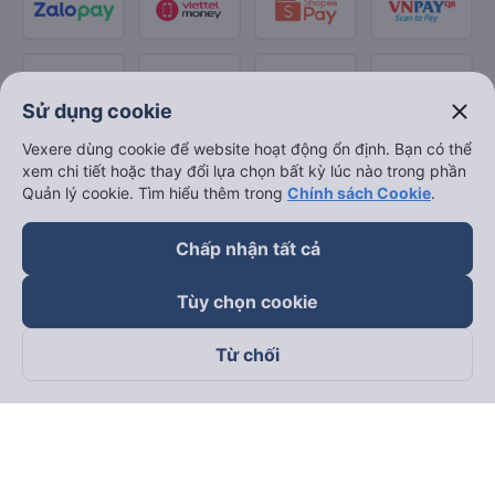
close
Sử dụng cookie
Vexere dùng cookie để website hoạt động ổn định. Bạn có thể
xem chi tiết hoặc thay đổi lựa chọn bất kỳ lúc nào trong phần
Quản lý cookie. Tìm hiểu thêm trong
Chính sách Cookie
.
Chấp nhận tất cả
Tùy chọn cookie
Từ chối
Theo dõi chúng tôi trên
Facebook
Tiktok
Youtube
Công ty TNHH Thương Mại Dịch Vụ Vexere