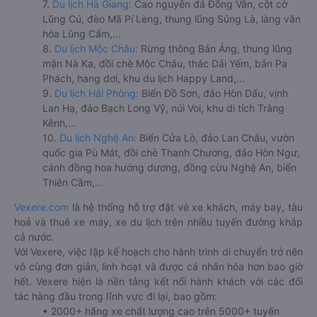
7.
Du lịch Hà Giang:
Cao nguyên đá Đồng Văn, cột cờ
Lũng Cú, đèo Mã Pí Lèng, thung lũng Sủng Là, làng văn
hóa Lũng Cẩm,...
8.
Du lịch Mộc Châu:
Rừng thông Bản Áng, thung lũng
mận Nà Ka, đồi chè Mộc Châu, thác Dải Yếm, bản Pa
Phách, hang dơi, khu du lịch Happy Land,...
9.
Du lịch Hải Phòng:
Biển Đồ Sơn, đảo Hòn Dấu, vịnh
Lan Hạ, đảo Bạch Long Vỹ, núi Voi, khu di tích Tràng
Kênh,...
10.
Du lịch Nghệ An:
Biển Cửa Lò, đảo Lan Châu, vườn
quốc gia Pù Mát, đồi chè Thanh Chương, đảo Hòn Ngư,
cánh đồng hoa hướng dương, đồng cừu Nghệ An, biển
Thiên Cầm,...
Vexere.com
là hệ thống hỗ trợ đặt vé xe khách, máy bay, tàu
hoả và thuê xe máy, xe du lịch trên nhiều tuyến đường khắp
cả nước.
Với Vexere, việc lập kế hoạch cho hành trình di chuyển trở nên
vô cùng đơn giản, linh hoạt và được cá nhân hóa hơn bao giờ
hết. Vexere hiện là nền tảng kết nối hành khách với các đối
tác hàng đầu trong lĩnh vực đi lại, bao gồm:
• 2000+ hãng xe chất lượng cao trên 5000+ tuyến