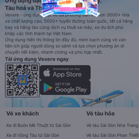
Ứng dụng đặt vé Xe khách, Máy bay,
Tàu hoả và Thuê xe
Vexere - ứng dụng đặt vé đa phương tiện với hơn 3000+ nhà
xe chất lượng cao, 5000+ tuyến đường toàn quốc, tất cả hãng
bay và hãng tàu cùng dịch vụ thuê xe máy, xe du lịch phủ
khắp các tỉnh thành tại Việt Nam.
Ứng dụng hiển thị thông tin đầy đủ, minh bạch cùng vô vàn
tiện ích giúp người dùng so sánh và lựa chọn phương án di
chuyển tiết kiệm, nhanh chóng và phù hợp nhất.
Tải ứng dụng Vexere ngay
Vé xe khách
Vé tàu hỏa
Xe đi Buôn Mê Thuột từ Sài Gòn
Vé tàu Sài Gòn Nha Trang
Xe đi Vũng Tàu từ Sài Gòn
Vé tàu Sài Gòn Phan Thiết