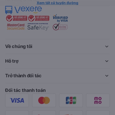
Xem tất cả tuyến đường
keyboard_arrow_down
Về chúng tôi
keyboard_arrow_down
Hỗ trợ
keyboard_arrow_down
Trở thành đối tác
Đối tác thanh toán