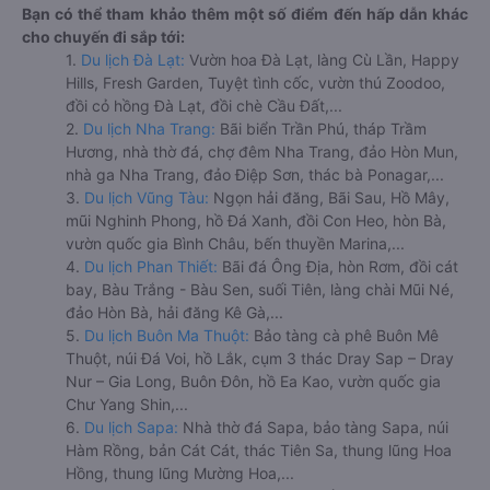
Bạn có thể tham khảo thêm một số điểm đến hấp dẫn khác
cho chuyến đi sắp tới:
1.
Du lịch Đà Lạt:
Vườn hoa Đà Lạt, làng Cù Lần, Happy
Hills, Fresh Garden, Tuyệt tình cốc, vườn thú Zoodoo,
đồi cỏ hồng Đà Lạt, đồi chè Cầu Đất,...
2.
Du lịch Nha Trang:
Bãi biển Trần Phú, tháp Trầm
Hương, nhà thờ đá, chợ đêm Nha Trang, đảo Hòn Mun,
nhà ga Nha Trang, đảo Điệp Sơn, thác bà Ponagar,...
3.
Du lịch Vũng Tàu:
Ngọn hải đăng, Bãi Sau, Hồ Mây,
mũi Nghinh Phong, hồ Đá Xanh, đồi Con Heo, hòn Bà,
vườn quốc gia Bình Châu, bến thuyền Marina,...
4.
Du lịch Phan Thiết:
Bãi đá Ông Địa, hòn Rơm, đồi cát
bay, Bàu Trắng - Bàu Sen, suối Tiên, làng chài Mũi Né,
đảo Hòn Bà, hải đăng Kê Gà,...
5.
Du lịch Buôn Ma Thuột:
Bảo tàng cà phê Buôn Mê
Thuột, núi Đá Voi, hồ Lắk, cụm 3 thác Dray Sap – Dray
Nur – Gia Long, Buôn Đôn, hồ Ea Kao, vườn quốc gia
Chư Yang Shin,...
6.
Du lịch Sapa:
Nhà thờ đá Sapa, bảo tàng Sapa, núi
Hàm Rồng, bản Cát Cát, thác Tiên Sa, thung lũng Hoa
Hồng, thung lũng Mường Hoa,...