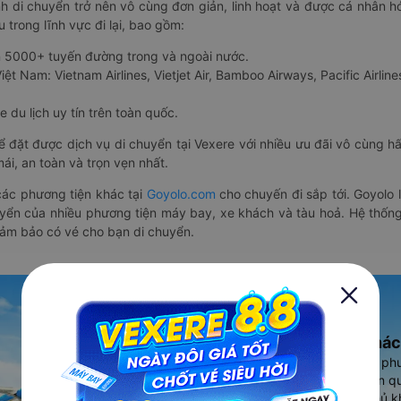
nh di chuyển trở nên vô cùng đơn giản, linh hoạt và được cá nhân h
 trong lĩnh vực đi lại, bao gồm:
n 5000+ tuyến đường trong và ngoài nước.
ệt Nam: Vietnam Airlines, Vietjet Air, Bamboo Airways, Pacific Airlines
 du lịch uy tín trên toàn quốc.
thể đặt được dịch vụ di chuyển tại Vexere với nhiều ưu đãi vô cùng 
i, an toàn và trọn vẹn nhất.
ác phương tiện khác tại
Goyolo.com
cho chuyến đi sắp tới. Goyolo
huyển của nhiều phương tiện máy bay, xe khách và tàu hoả. Hệ thống
đảm bảo có vé cho bạn di chuyển.
Ứng dụng đặt vé Xe khác
Vexere - ứng dụng đặt vé đa ph
cao, 5000+ tuyến đường toàn qu
vụ thuê xe máy, xe du lịch phủ k