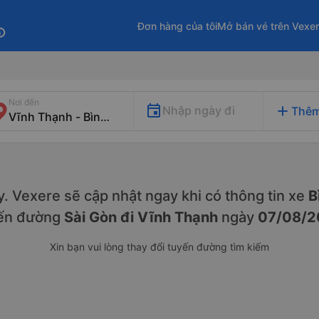
Đơn hàng của tôi
Mở bán vé trên Vexe
fo
Nơi đến
add
Nhập ngày đi
Thêm
ày. Vexere sẽ cập nhật ngay khi có thông tin xe
Bì
ến đường
Sài Gòn đi Vĩnh Thạnh
ngày
07/08/2
Xin bạn vui lòng thay đổi tuyến đường tìm kiếm