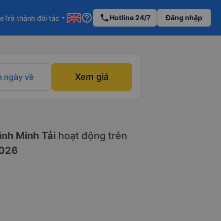
help_outline
phone
Hotline 24/7
Đăng nhập
re
Trở thành đối tác
arrow_drop_down
Xem giá
 ngày về
nh Minh Tải
hoạt động trên
026