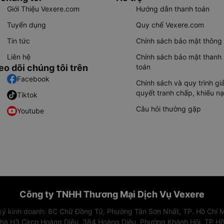
Giới Thiệu Vexere.com
Hướng dẫn thanh toán
Tuyển dụng
Quy chế Vexere.com
Tin tức
Chính sách bảo mật thông 
Liên hệ
Chính sách bảo mật thanh
eo dõi chúng tôi trên
toán
Facebook
Chính sách và quy trình giả
quyết tranh chấp, khiếu nạ
Tiktok
Câu hỏi thường gặp
Youtube
Công ty TNHH Thương Mại Dịch Vụ Vexere
 ký kinh doanh: 8C Chữ Đồng Tử, Phường Tân Sơn Nhất, TP. Hồ Chí M
nhà H3 Circo Hoàng Diệu, 384 Hoàng Diệu, Phường Khánh Hội, TP Hồ