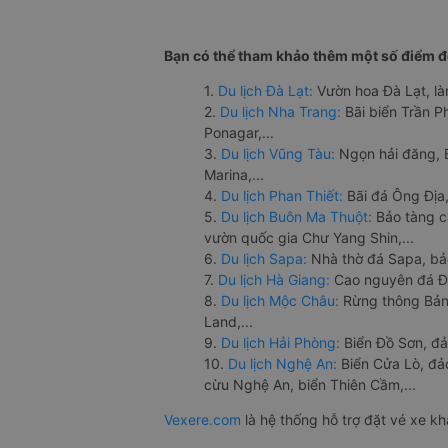
Bạn có thể tham khảo thêm một số điểm đế
1.
Du lịch Đà Lạt:
Vườn hoa Đà Lạt, là
2.
Du lịch Nha Trang:
Bãi biển Trần 
Ponagar,...
3.
Du lịch Vũng Tàu:
Ngọn hải đăng, 
Marina,...
4.
Du lịch Phan Thiết:
Bãi đá Ông Địa,
5.
Du lịch Buôn Ma Thuột:
Bảo tàng c
vườn quốc gia Chư Yang Shin,...
6.
Du lịch Sapa:
Nhà thờ đá Sapa, bả
7.
Du lịch Hà Giang:
Cao nguyên đá Đồ
8.
Du lịch Mộc Châu:
Rừng thông Bản 
Land,...
9.
Du lịch Hải Phòng:
Biển Đồ Sơn, đả
10.
Du lịch Nghệ An:
Biển Cửa Lò, đ
cừu Nghệ An, biển Thiên Cầm,...
Vexere.com
là hệ thống hỗ trợ đặt vé xe k