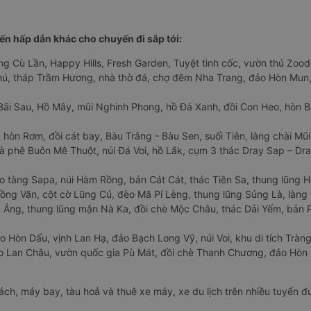
n hấp dẫn khác cho chuyến đi sắp tới:
ng Cù Lần, Happy Hills, Fresh Garden, Tuyệt tình cốc, vườn thú Zoodo
Phú, tháp Trầm Hương, nhà thờ đá, chợ đêm Nha Trang, đảo Hòn Mun,
Bãi Sau, Hồ Mây, mũi Nghinh Phong, hồ Đá Xanh, đồi Con Heo, hòn B
 hòn Rơm, đồi cát bay, Bàu Trắng - Bàu Sen, suối Tiên, làng chài Mũi
à phê Buôn Mê Thuột, núi Đá Voi, hồ Lắk, cụm 3 thác Dray Sap – Dra
o tàng Sapa, núi Hàm Rồng, bản Cát Cát, thác Tiên Sa, thung lũng 
ng Văn, cột cờ Lũng Cú, đèo Mã Pí Lèng, thung lũng Sủng Là, làng 
Áng, thung lũng mận Nà Ka, đồi chè Mộc Châu, thác Dải Yếm, bản P
o Hòn Dấu, vịnh Lan Hạ, đảo Bạch Long Vỹ, núi Voi, khu di tích Tràng
ảo Lan Châu, vườn quốc gia Pù Mát, đồi chè Thanh Chương, đảo Hò
hách, máy bay, tàu hoả và thuê xe máy, xe du lịch trên nhiều tuyến 