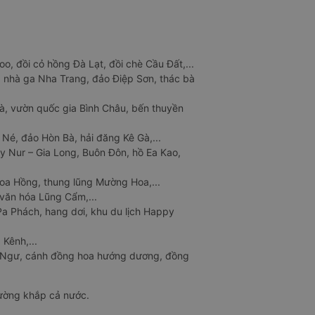
o, đồi cỏ hồng Đà Lạt, đồi chè Cầu Đất,...
 nhà ga Nha Trang, đảo Điệp Sơn, thác bà
à, vườn quốc gia Bình Châu, bến thuyền
 Né, đảo Hòn Bà, hải đăng Kê Gà,...
y Nur – Gia Long, Buôn Đôn, hồ Ea Kao,
Hoa Hồng, thung lũng Mường Hoa,...
văn hóa Lũng Cẩm,...
a Phách, hang dơi, khu du lịch Happy
 Kênh,...
n Ngư, cánh đồng hoa hướng dương, đồng
đường khắp cả nước.