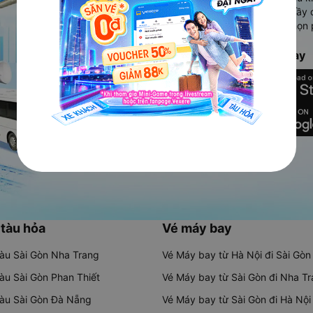
Ứng dụng hiển thị thông tin đầy 
người dùng so sánh và lựa chọn 
chóng và phù hợp nhất.
Tải ứng dụng Vexere ngay
 tàu hỏa
Vé máy bay
tàu Sài Gòn Nha Trang
Vé Máy bay từ Hà Nội đi Sài Gòn
tàu Sài Gòn Phan Thiết
Vé Máy bay từ Sài Gòn đi Nha T
tàu Sài Gòn Đà Nẵng
Vé Máy bay từ Sài Gòn đi Hà Nội