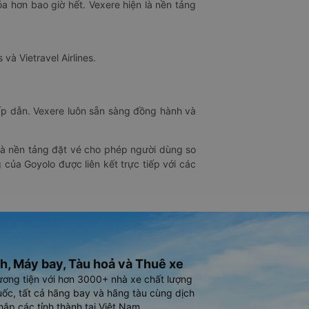
óa hơn bao giờ hết. Vexere hiện là nền tảng
 và Vietravel Airlines.
hấp dẫn. Vexere luôn sẵn sàng đồng hành và
 là nền tảng đặt vé cho phép người dùng so
 của Goyolo được liên kết trực tiếp với các
h, Máy bay, Tàu hoả và Thuê xe
ương tiện với hơn 3000+ nhà xe chất lượng
ốc, tất cả hãng bay và hãng tàu cùng dịch
hắp các tỉnh thành tại Việt Nam.