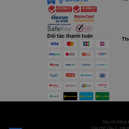
Đối tác thanh toán
Th
Địa chỉ đăng
Địa chỉ
:
Lầu 2, toà 