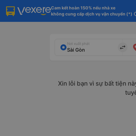
Cam kết hoàn 150% nếu nhà xe

không cung cấp dịch vụ vận chuyển (*)
in
Nơi xuất phát
import_export
Xin lỗi bạn vì sự bất tiện n
tuy