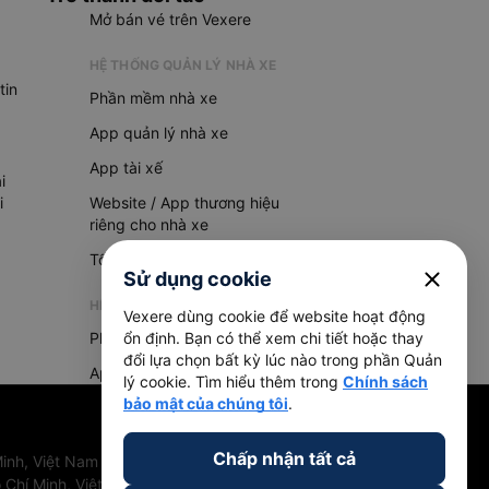
Mở bán vé trên Vexere
HỆ THỐNG QUẢN LÝ NHÀ XE
tin
Phần mềm nhà xe
App quản lý nhà xe
App tài xế
i
i
Website / App thương hiệu
riêng cho nhà xe
Tổng đài AI
close
Sử dụng cookie
HỆ THỐNG QUẢN LÝ HÀNG HOÁ
Vexere dùng cookie để website hoạt động
Phần mềm quản lý hàng hoá
ổn định. Bạn có thể xem chi tiết hoặc thay
đổi lựa chọn bất kỳ lúc nào trong phần Quản
App quản lý hàng hoá
lý cookie. Tìm hiểu thêm trong
Chính sách
bảo mật của chúng tôi
.
Chấp nhận tất cả
inh, Việt Nam
 Chí Minh, Việt Nam