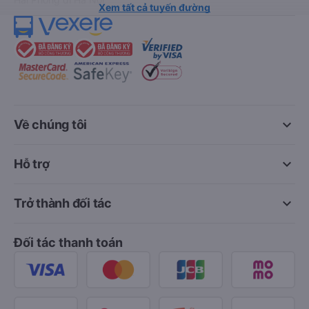
Xem tất cả tuyến đường
keyboard_arrow_down
Về chúng tôi
keyboard_arrow_down
Hỗ trợ
keyboard_arrow_down
Trở thành đối tác
Đối tác thanh toán