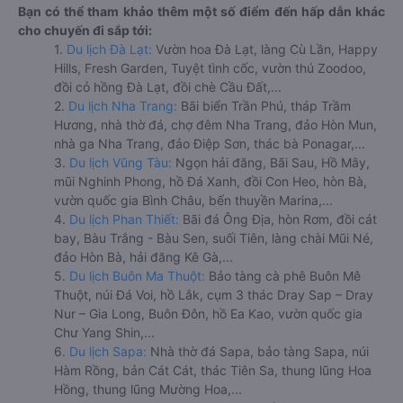
Bạn có thể tham khảo thêm một số điểm đến hấp dẫn khác
cho chuyến đi sắp tới:
1.
Du lịch Đà Lạt:
Vườn hoa Đà Lạt, làng Cù Lần, Happy
Hills, Fresh Garden, Tuyệt tình cốc, vườn thú Zoodoo,
đồi cỏ hồng Đà Lạt, đồi chè Cầu Đất,...
2.
Du lịch Nha Trang:
Bãi biển Trần Phú, tháp Trầm
Hương, nhà thờ đá, chợ đêm Nha Trang, đảo Hòn Mun,
nhà ga Nha Trang, đảo Điệp Sơn, thác bà Ponagar,...
3.
Du lịch Vũng Tàu:
Ngọn hải đăng, Bãi Sau, Hồ Mây,
mũi Nghinh Phong, hồ Đá Xanh, đồi Con Heo, hòn Bà,
vườn quốc gia Bình Châu, bến thuyền Marina,...
4.
Du lịch Phan Thiết:
Bãi đá Ông Địa, hòn Rơm, đồi cát
bay, Bàu Trắng - Bàu Sen, suối Tiên, làng chài Mũi Né,
đảo Hòn Bà, hải đăng Kê Gà,...
5.
Du lịch Buôn Ma Thuột:
Bảo tàng cà phê Buôn Mê
Thuột, núi Đá Voi, hồ Lắk, cụm 3 thác Dray Sap – Dray
Nur – Gia Long, Buôn Đôn, hồ Ea Kao, vườn quốc gia
Chư Yang Shin,...
6.
Du lịch Sapa:
Nhà thờ đá Sapa, bảo tàng Sapa, núi
Hàm Rồng, bản Cát Cát, thác Tiên Sa, thung lũng Hoa
Hồng, thung lũng Mường Hoa,...