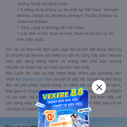
đường trong và ngoài nước.
• 5 hãng hàng không uy tín nhất tại Việt Nam: Vietnam
Airlines, Vietjet Air, Bamboo Airways, Pacific Airlines và
Vietravel Airlines.
• Tổng công ty Đường sắt Việt Nam.
• Các đơn vị cho thuê xe máy, thuê xe du lịch uy tín
trên toàn quốc.
Chỉ với vài thao tác đơn giản, bạn đã có thể đặt được dịch vụ
di chuyển tại Vexere với nhiều ưu đãi vô cùng hấp dẫn. Vexere
luôn sẵn sàng đồng hành và mang đến cho bạn những
chuyến đi thoải mái, an toàn và trọn vẹn nhất.
Bên cạnh đó, bạn có thể tham khảo thêm các phương tiện
khác tại
Goyolo.com
cho chuyến đi sắp tới. Goyolo là nền tảng
đặt vé cho phép người dùng so sánh giá cả, giờ khởi hành,
thời gian di chuyển của nhiều phương tiện máy bay, xe khách
và tàu hoả. Hệ thống của Goyolo được liên kết trực tiếp với
các hãng máy bay, xe khách và tàu hoả, luôn đảm bảo có vé
cho bạn di chuyển.