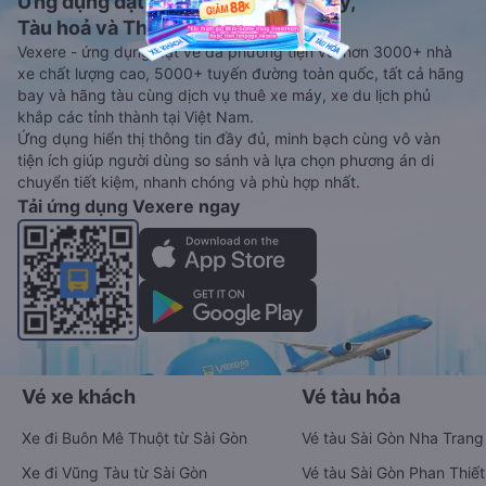
Ứng dụng đặt vé Xe khách, Máy bay,
Tàu hoả và Thuê xe
Vexere - ứng dụng đặt vé đa phương tiện với hơn 3000+ nhà
xe chất lượng cao, 5000+ tuyến đường toàn quốc, tất cả hãng
bay và hãng tàu cùng dịch vụ thuê xe máy, xe du lịch phủ
khắp các tỉnh thành tại Việt Nam.
Ứng dụng hiển thị thông tin đầy đủ, minh bạch cùng vô vàn
tiện ích giúp người dùng so sánh và lựa chọn phương án di
chuyển tiết kiệm, nhanh chóng và phù hợp nhất.
Tải ứng dụng Vexere ngay
Vé xe khách
Vé tàu hỏa
Xe đi Buôn Mê Thuột từ Sài Gòn
Vé tàu Sài Gòn Nha Trang
Xe đi Vũng Tàu từ Sài Gòn
Vé tàu Sài Gòn Phan Thiết