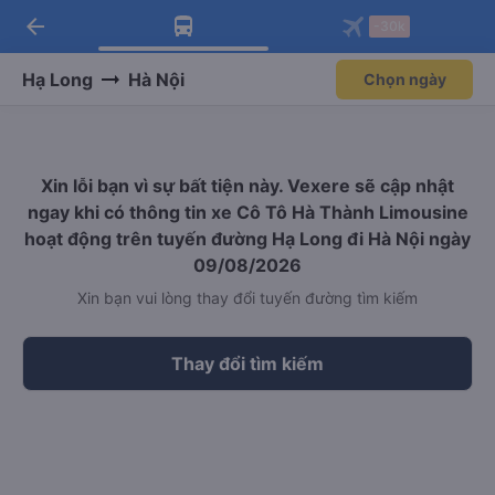
arrow_back
Tải app Vexere ngay!
Tải app Vexere
-30k
Mở app
Mở app
Nhận ưu đãi thành viên độc
-30k/ghế khi đặt vé máy bay qua
quyền
app
Hạ Long
Hà Nội
Chọn ngày
Xin lỗi bạn vì sự bất tiện này. Vexere sẽ cập nhật
ngay khi có thông tin xe Cô Tô Hà Thành Limousine
hoạt động trên tuyến đường Hạ Long đi Hà Nội ngày
09/08/2026
Xin bạn vui lòng thay đổi tuyến đường tìm kiếm
Thay đổi tìm kiếm