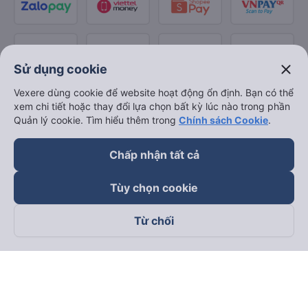
close
Sử dụng cookie
Vexere dùng cookie để website hoạt động ổn định. Bạn có thể
xem chi tiết hoặc thay đổi lựa chọn bất kỳ lúc nào trong phần
Quản lý cookie. Tìm hiểu thêm trong
Chính sách Cookie
.
Chấp nhận tất cả
Tùy chọn cookie
Từ chối
Theo dõi chúng tôi trên
Facebook
Tiktok
Youtube
Công ty TNHH Thương Mại Dịch Vụ Vexere