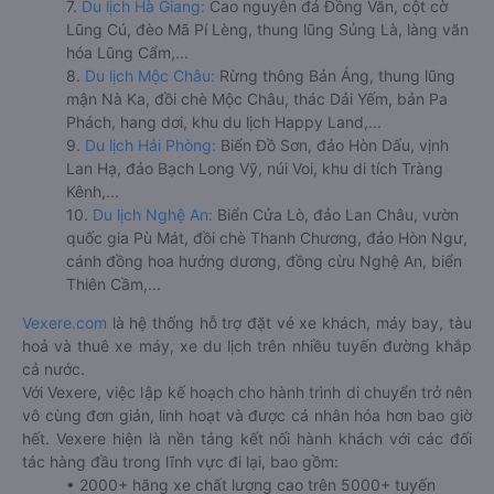
7.
Du lịch Hà Giang:
Cao nguyên đá Đồng Văn, cột cờ
Lũng Cú, đèo Mã Pí Lèng, thung lũng Sủng Là, làng văn
hóa Lũng Cẩm,...
8.
Du lịch Mộc Châu:
Rừng thông Bản Áng, thung lũng
mận Nà Ka, đồi chè Mộc Châu, thác Dải Yếm, bản Pa
Phách, hang dơi, khu du lịch Happy Land,...
9.
Du lịch Hải Phòng:
Biển Đồ Sơn, đảo Hòn Dấu, vịnh
Lan Hạ, đảo Bạch Long Vỹ, núi Voi, khu di tích Tràng
Kênh,...
10.
Du lịch Nghệ An:
Biển Cửa Lò, đảo Lan Châu, vườn
quốc gia Pù Mát, đồi chè Thanh Chương, đảo Hòn Ngư,
cánh đồng hoa hướng dương, đồng cừu Nghệ An, biển
Thiên Cầm,...
Vexere.com
là hệ thống hỗ trợ đặt vé xe khách, máy bay, tàu
hoả và thuê xe máy, xe du lịch trên nhiều tuyến đường khắp
cả nước.
Với Vexere, việc lập kế hoạch cho hành trình di chuyển trở nên
vô cùng đơn giản, linh hoạt và được cá nhân hóa hơn bao giờ
hết. Vexere hiện là nền tảng kết nối hành khách với các đối
tác hàng đầu trong lĩnh vực đi lại, bao gồm:
• 2000+ hãng xe chất lượng cao trên 5000+ tuyến