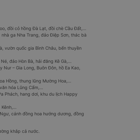
o, đồi cỏ hồng Đà Lạt, đồi chè Cầu Đất,...
 nhà ga Nha Trang, đảo Điệp Sơn, thác bà
à, vườn quốc gia Bình Châu, bến thuyền
 Né, đảo Hòn Bà, hải đăng Kê Gà,...
y Nur – Gia Long, Buôn Đôn, hồ Ea Kao,
Hoa Hồng, thung lũng Mường Hoa,...
văn hóa Lũng Cẩm,...
a Phách, hang dơi, khu du lịch Happy
 Kênh,...
n Ngư, cánh đồng hoa hướng dương, đồng
đường khắp cả nước.