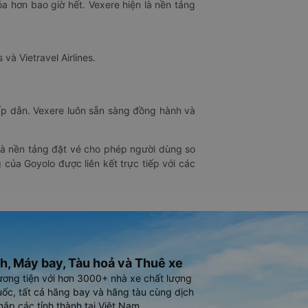
óa hơn bao giờ hết. Vexere hiện là nền tảng
 và Vietravel Airlines.
hấp dẫn. Vexere luôn sẵn sàng đồng hành và
 là nền tảng đặt vé cho phép người dùng so
 của Goyolo được liên kết trực tiếp với các
h, Máy bay, Tàu hoả và Thuê xe
ương tiện với hơn 3000+ nhà xe chất lượng
ốc, tất cả hãng bay và hãng tàu cùng dịch
hắp các tỉnh thành tại Việt Nam.