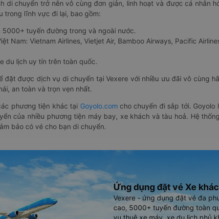
nh di chuyển trở nên vô cùng đơn giản, linh hoạt và được cá nhân h
 trong lĩnh vực đi lại, bao gồm:
n 5000+ tuyến đường trong và ngoài nước.
ệt Nam: Vietnam Airlines, Vietjet Air, Bamboo Airways, Pacific Airlines
 du lịch uy tín trên toàn quốc.
thể đặt được dịch vụ di chuyển tại Vexere với nhiều ưu đãi vô cùng 
i, an toàn và trọn vẹn nhất.
ác phương tiện khác tại
Goyolo.com
cho chuyến đi sắp tới. Goyolo
huyển của nhiều phương tiện máy bay, xe khách và tàu hoả. Hệ thống
đảm bảo có vé cho bạn di chuyển.
Ứng dụng đặt vé Xe khác
Vexere - ứng dụng đặt vé đa ph
cao, 5000+ tuyến đường toàn qu
vụ thuê xe máy, xe du lịch phủ k