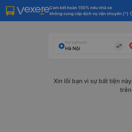
Cam kết hoàn 150% nếu nhà xe

không cung cấp dịch vụ vận chuyển (*)
in
Nơi xuất phát
import_export
Xin lỗi bạn vì sự bất tiện nà
trê