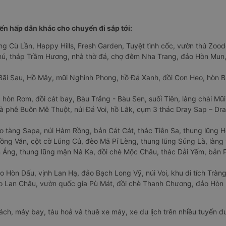
n hấp dẫn khác cho chuyến đi sắp tới:
ng Cù Lần, Happy Hills, Fresh Garden, Tuyệt tình cốc, vườn thú Zoodo
Phú, tháp Trầm Hương, nhà thờ đá, chợ đêm Nha Trang, đảo Hòn Mun,
Bãi Sau, Hồ Mây, mũi Nghinh Phong, hồ Đá Xanh, đồi Con Heo, hòn B
 hòn Rơm, đồi cát bay, Bàu Trắng - Bàu Sen, suối Tiên, làng chài Mũi
à phê Buôn Mê Thuột, núi Đá Voi, hồ Lắk, cụm 3 thác Dray Sap – Dra
o tàng Sapa, núi Hàm Rồng, bản Cát Cát, thác Tiên Sa, thung lũng 
ng Văn, cột cờ Lũng Cú, đèo Mã Pí Lèng, thung lũng Sủng Là, làng 
Áng, thung lũng mận Nà Ka, đồi chè Mộc Châu, thác Dải Yếm, bản P
o Hòn Dấu, vịnh Lan Hạ, đảo Bạch Long Vỹ, núi Voi, khu di tích Tràng
ảo Lan Châu, vườn quốc gia Pù Mát, đồi chè Thanh Chương, đảo Hò
hách, máy bay, tàu hoả và thuê xe máy, xe du lịch trên nhiều tuyến 