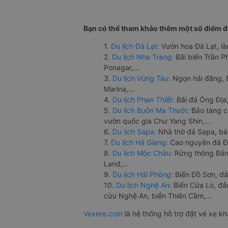
Bạn có thể tham khảo thêm một số điểm đế
1.
Du lịch Đà Lạt:
Vườn hoa Đà Lạt, là
2.
Du lịch Nha Trang:
Bãi biển Trần 
Ponagar,...
3.
Du lịch Vũng Tàu:
Ngọn hải đăng, 
Marina,...
4.
Du lịch Phan Thiết:
Bãi đá Ông Địa,
5.
Du lịch Buôn Ma Thuột:
Bảo tàng c
vườn quốc gia Chư Yang Shin,...
6.
Du lịch Sapa:
Nhà thờ đá Sapa, bả
7.
Du lịch Hà Giang:
Cao nguyên đá Đồ
8.
Du lịch Mộc Châu:
Rừng thông Bản 
Land,...
9.
Du lịch Hải Phòng:
Biển Đồ Sơn, đả
10.
Du lịch Nghệ An:
Biển Cửa Lò, đ
cừu Nghệ An, biển Thiên Cầm,...
Vexere.com
là hệ thống hỗ trợ đặt vé xe k