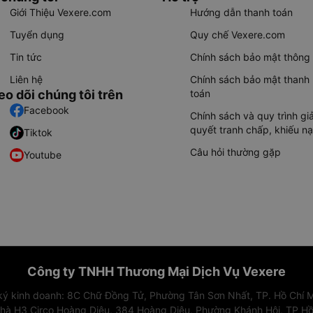
Giới Thiệu Vexere.com
Hướng dẫn thanh toán
Tuyển dụng
Quy chế Vexere.com
Tin tức
Chính sách bảo mật thông 
Liên hệ
Chính sách bảo mật thanh
eo dõi chúng tôi trên
toán
Facebook
Chính sách và quy trình giả
quyết tranh chấp, khiếu nạ
Tiktok
Câu hỏi thường gặp
Youtube
Công ty TNHH Thương Mại Dịch Vụ Vexere
 ký kinh doanh: 8C Chữ Đồng Tử, Phường Tân Sơn Nhất, TP. Hồ Chí M
nhà H3 Circo Hoàng Diệu, 384 Hoàng Diệu, Phường Khánh Hội, TP Hồ