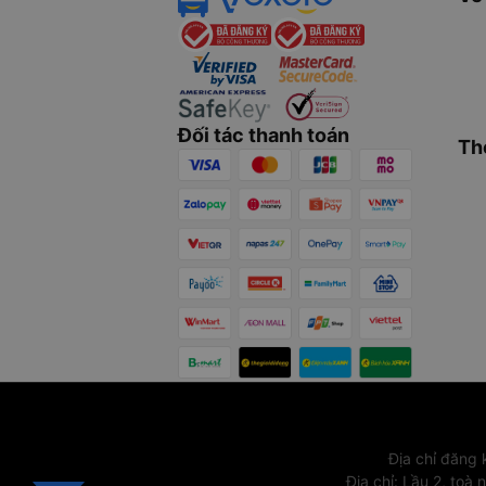
Đối tác thanh toán
Th
Địa chỉ đăng
Địa chỉ
:
Lầu 2, toà 