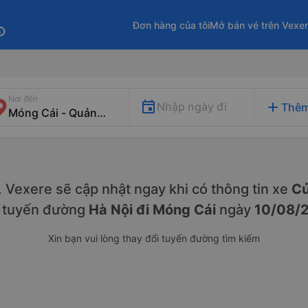
Đơn hàng của tôi
Mở bán vé trên Vexe
fo
Nơi đến
add
Nhập ngày đi
Thêm
y. Vexere sẽ cập nhật ngay khi có thông tin xe
Cử
n tuyến đường
Hà Nội đi Móng Cái
ngày
10/08/
Xin bạn vui lòng thay đổi tuyến đường tìm kiếm