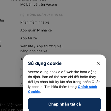
Mở bán vé trên Vexere
HỆ THỐNG QUẢN LÝ NHÀ XE
tin
Phần mềm nhà xe
App quản lý nhà xe
App tài xế
i
i
Website / App thương hiệu
riêng cho nhà xe
Tổng đài AI
close
Sử dụng cookie
HỆ THỐNG QUẢN LÝ HÀNG HOÁ
Vexere dùng cookie để website hoạt động
Phần mềm quản lý hàng hoá
ổn định. Bạn có thể xem chi tiết hoặc thay
đổi lựa chọn bất kỳ lúc nào trong phần Quản
App quản lý hàng hoá
lý cookie. Tìm hiểu thêm trong
Chính sách
Cookie
.
Chấp nhận tất cả
inh, Việt Nam
 Chí Minh, Việt Nam