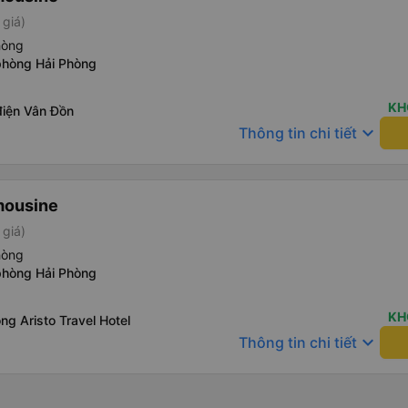
 giá)
hòng
phòng Hải Phòng
KH
điện Vân Đồn
keyboard_arrow_down
Thông tin chi tiết
mousine
 giá)
hòng
phòng Hải Phòng
KH
ng Aristo Travel Hotel
keyboard_arrow_down
Thông tin chi tiết