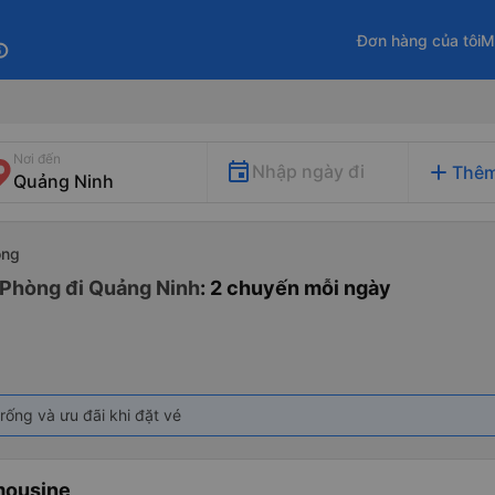
Đơn hàng của tôi
M
fo
Nơi đến
add
Nhập ngày đi
Thêm
òng
 Phòng đi Quảng Ninh
: 2 chuyến mỗi ngày
rống và ưu đãi khi đặt vé
mousine