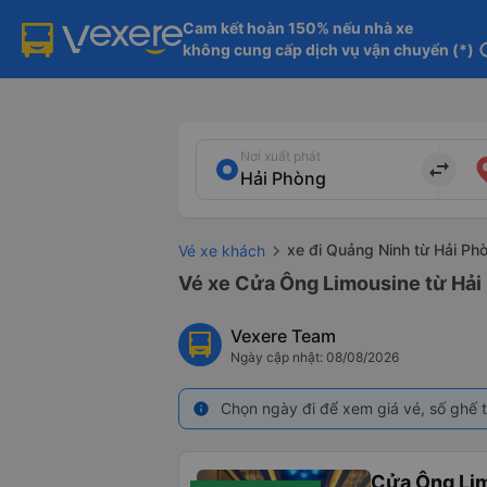
Cam kết hoàn 150% nếu nhà xe

không cung cấp dịch vụ vận chuyển (*)
in
Nơi xuất phát
import_export
xe đi Quảng Ninh từ Hải Ph
Vé xe khách
Vé xe Cửa Ông Limousine từ Hải
Vexere Team
Ngày cập nhật: 08/08/2026
Chọn ngày đi để xem giá vé, số ghế t
info
Cửa Ông Li