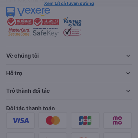
Xem tất cả tuyến đường
keyboard_arrow_down
Về chúng tôi
keyboard_arrow_down
Hỗ trợ
keyboard_arrow_down
Trở thành đối tác
Đối tác thanh toán