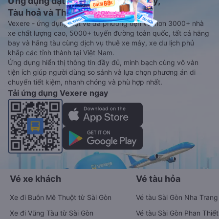
Ứng dụng đặt vé Xe khách, Máy bay,
Tàu hoả và Thuê xe
Vexere - ứng dụng đặt vé đa phương tiện với hơn 3000+ nhà
xe chất lượng cao, 5000+ tuyến đường toàn quốc, tất cả hãng
bay và hãng tàu cùng dịch vụ thuê xe máy, xe du lịch phủ
khắp các tỉnh thành tại Việt Nam.
Ứng dụng hiển thị thông tin đầy đủ, minh bạch cùng vô vàn
tiện ích giúp người dùng so sánh và lựa chọn phương án di
chuyển tiết kiệm, nhanh chóng và phù hợp nhất.
Tải ứng dụng Vexere ngay
Vé xe khách
Vé tàu hỏa
Xe đi Buôn Mê Thuột từ Sài Gòn
Vé tàu Sài Gòn Nha Trang
Xe đi Vũng Tàu từ Sài Gòn
Vé tàu Sài Gòn Phan Thiết