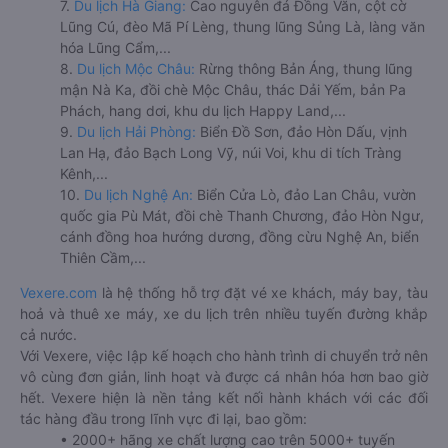
7.
Du lịch Hà Giang:
Cao nguyên đá Đồng Văn, cột cờ
Lũng Cú, đèo Mã Pí Lèng, thung lũng Sủng Là, làng văn
hóa Lũng Cẩm,...
8.
Du lịch Mộc Châu:
Rừng thông Bản Áng, thung lũng
mận Nà Ka, đồi chè Mộc Châu, thác Dải Yếm, bản Pa
Phách, hang dơi, khu du lịch Happy Land,...
9.
Du lịch Hải Phòng:
Biển Đồ Sơn, đảo Hòn Dấu, vịnh
Lan Hạ, đảo Bạch Long Vỹ, núi Voi, khu di tích Tràng
Kênh,...
10.
Du lịch Nghệ An:
Biển Cửa Lò, đảo Lan Châu, vườn
quốc gia Pù Mát, đồi chè Thanh Chương, đảo Hòn Ngư,
cánh đồng hoa hướng dương, đồng cừu Nghệ An, biển
Thiên Cầm,...
Vexere.com
là hệ thống hỗ trợ đặt vé xe khách, máy bay, tàu
hoả và thuê xe máy, xe du lịch trên nhiều tuyến đường khắp
cả nước.
Với Vexere, việc lập kế hoạch cho hành trình di chuyển trở nên
vô cùng đơn giản, linh hoạt và được cá nhân hóa hơn bao giờ
hết. Vexere hiện là nền tảng kết nối hành khách với các đối
tác hàng đầu trong lĩnh vực đi lại, bao gồm:
• 2000+ hãng xe chất lượng cao trên 5000+ tuyến