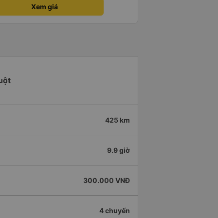
Xem giá
uột
425 km
9.9 giờ
300.000 VNĐ
4 chuyến