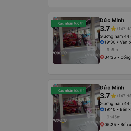
Đức Minh
Xác nhận tức thì
3.7
star
(147 đá
Giường nằm 44 
19:30 • Văn 
9h5m
04:35 • Cổng
Đức Minh
Xác nhận tức thì
3.7
star
(147 đá
Giường nằm 44 
19:40 • Bến 
9h45m
05:25 • Bến 