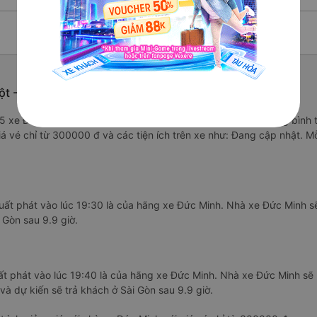
t - Đắk Lắk từ Sài Gòn
7/5 xe Đức Minh được đánh giá là xe khách có chất lượng Trung bình
iá vé chỉ từ 300000 đ và các tiện ích trên xe như: Đang cập nhật. 
uất phát vào lúc 19:30 là của hãng xe Đức Minh. Nhà xe Đức Minh s
 Gòn sau 9.9 giờ.
ất phát vào lúc 19:40 là của hãng xe Đức Minh. Nhà xe Đức Minh sẽ
và dự kiến sẽ trả khách ở Sài Gòn sau 9.9 giờ.