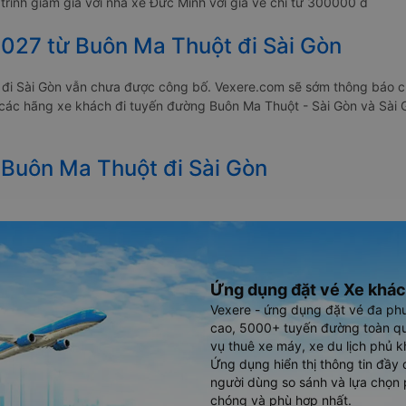
rình giảm giá với nhà xe Đức Minh với giá vé chỉ từ 300000 đ
2027 từ Buôn Ma Thuột đi Sài Gòn
 đi Sài Gòn vẫn chưa được công bố. Vexere.com sẽ sớm thông báo c
a các hãng xe khách đi tuyến đường Buôn Ma Thuột - Sài Gòn và Sài 
 Buôn Ma Thuột đi Sài Gòn
Ứng dụng đặt vé Xe khác
Vexere - ứng dụng đặt vé đa ph
cao, 5000+ tuyến đường toàn qu
vụ thuê xe máy, xe du lịch phủ k
Ứng dụng hiển thị thông tin đầy 
người dùng so sánh và lựa chọn 
chóng và phù hợp nhất.