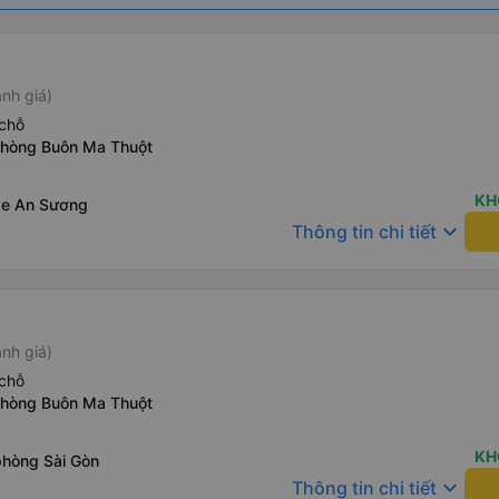
nh giá)
chỗ
phòng Buôn Ma Thuột
KH
xe An Sương
keyboard_arrow_down
Thông tin chi tiết
nh giá)
chỗ
phòng Buôn Ma Thuột
KH
phòng Sài Gòn
keyboard_arrow_down
Thông tin chi tiết