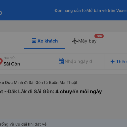
Đơn hàng của tôi
Mở bán vé trên Vexe
fo
-30k
Xe khách
Máy bay
Nơi đến
add
Nhập ngày đi
Thêm
xe Đức Minh đi Sài Gòn từ Buôn Ma Thuột
 - Đắk Lắk đi Sài Gòn
: 4 chuyến mỗi ngày
rống và ưu đãi khi đặt vé