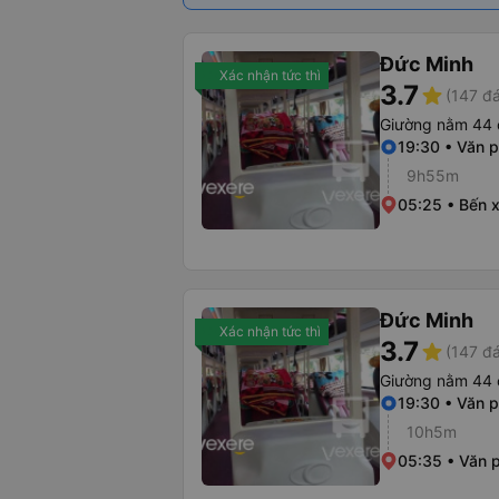
Đức Minh
Xác nhận tức thì
3.7
star
(147 đá
Giường nằm 44 
19:30 • Văn 
9h55m
05:25 • Bến 
Đức Minh
Xác nhận tức thì
3.7
star
(147 đá
Giường nằm 44 
19:30 • Văn 
10h5m
05:35 • Văn 