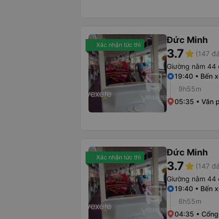
Đức Minh
Xác nhận tức thì
3.7
star
(147 đá
Giường nằm 44 
19:40 • Bến 
9h55m
05:35 • Văn 
Đức Minh
Xác nhận tức thì
3.7
star
(147 đá
Giường nằm 44 
19:40 • Bến 
8h55m
04:35 • Cổng