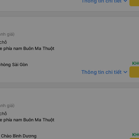
keyboard_arrow_down
Thông tin chi tiết
nh giá)
chỗ
xe phía nam Buôn Ma Thuột
KH
phòng Sài Gòn
keyboard_arrow_down
Thông tin chi tiết
nh giá)
chỗ
xe phía nam Buôn Ma Thuột
KH
 Chào Bình Dương