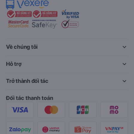
keyboard_arrow_down
Về chúng tôi
keyboard_arrow_down
Hỗ trợ
keyboard_arrow_down
Trở thành đối tác
Đối tác thanh toán