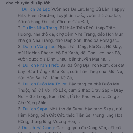
cho chuyến đi sắp tới:
1.
Du lịch Đà Lạt:
Vườn hoa Đà Lạt, làng Cù Lần, Happy
Hills, Fresh Garden, Tuyệt tình cốc, vườn thú Zoodoo,
đồi cỏ hồng Đà Lạt, đồi chè Cầu Đất,...
2.
Du lịch Nha Trang:
Bãi biển Trần Phú, tháp Trầm
Hương, nhà thờ đá, chợ đêm Nha Trang, đảo Hòn Mun,
nhà ga Nha Trang, đảo Điệp Sơn, thác bà Ponagar,...
3.
Du lịch Vũng Tàu:
Ngọn hải đăng, Bãi Sau, Hồ Mây,
mũi Nghinh Phong, hồ Đá Xanh, đồi Con Heo, hòn Bà,
vườn quốc gia Bình Châu, bến thuyền Marina,...
4.
Du lịch Phan Thiết:
Bãi đá Ông Địa, hòn Rơm, đồi cát
bay, Bàu Trắng - Bàu Sen, suối Tiên, làng chài Mũi Né,
đảo Hòn Bà, hải đăng Kê Gà,...
5.
Du lịch Buôn Ma Thuột:
Bảo tàng cà phê Buôn Mê
Thuột, núi Đá Voi, hồ Lắk, cụm 3 thác Dray Sap – Dray
Nur – Gia Long, Buôn Đôn, hồ Ea Kao, vườn quốc gia
Chư Yang Shin,...
6.
Du lịch Sapa:
Nhà thờ đá Sapa, bảo tàng Sapa, núi
Hàm Rồng, bản Cát Cát, thác Tiên Sa, thung lũng Hoa
Hồng, thung lũng Mường Hoa,...
7.
Du lịch Hà Giang:
Cao nguyên đá Đồng Văn, cột cờ