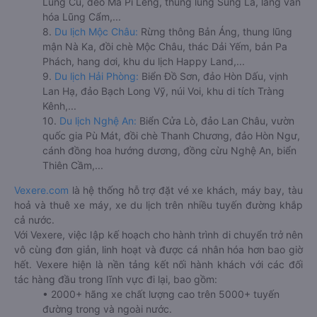
Lũng Cú, đèo Mã Pí Lèng, thung lũng Sủng Là, làng văn
hóa Lũng Cẩm,...
8.
Du lịch Mộc Châu:
Rừng thông Bản Áng, thung lũng
mận Nà Ka, đồi chè Mộc Châu, thác Dải Yếm, bản Pa
Phách, hang dơi, khu du lịch Happy Land,...
9.
Du lịch Hải Phòng:
Biển Đồ Sơn, đảo Hòn Dấu, vịnh
Lan Hạ, đảo Bạch Long Vỹ, núi Voi, khu di tích Tràng
Kênh,...
10.
Du lịch Nghệ An:
Biển Cửa Lò, đảo Lan Châu, vườn
quốc gia Pù Mát, đồi chè Thanh Chương, đảo Hòn Ngư,
cánh đồng hoa hướng dương, đồng cừu Nghệ An, biển
Thiên Cầm,...
Vexere.com
là hệ thống hỗ trợ đặt vé xe khách, máy bay, tàu
hoả và thuê xe máy, xe du lịch trên nhiều tuyến đường khắp
cả nước.
Với Vexere, việc lập kế hoạch cho hành trình di chuyển trở nên
vô cùng đơn giản, linh hoạt và được cá nhân hóa hơn bao giờ
hết. Vexere hiện là nền tảng kết nối hành khách với các đối
tác hàng đầu trong lĩnh vực đi lại, bao gồm:
• 2000+ hãng xe chất lượng cao trên 5000+ tuyến
đường trong và ngoài nước.