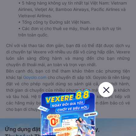
• 5 hãng hàng không uy tín nhất tại Việt Nam: Vietnam
Airlines, Vietjet Air, Bamboo Airways, Pacific Airlines và
Vietravel Airlines.
• Tổng công ty Đường sắt Việt Nam.
• Các đơn vị cho thuê xe máy, thuê xe du lịch uy tín
trên toàn quốc.
Chỉ với vài thao tác đơn giản, bạn đã có thể đặt được dịch vụ
di chuyển tại Vexere với nhiều ưu đãi vô cùng hấp dẫn. Vexere
luôn sẵn sàng đồng hành và mang đến cho bạn những
chuyến đi thoải mái, an toàn và trọn vẹn nhất.
Bên cạnh đó, bạn có thể tham khảo thêm các phương tiện
khác tại
Goyolo.com
cho chuyến đi sắp tới. Goyolo là nền tảng
đặt vé cho phép người dùng so sánh giá cả, giờ khởi hành,
thời gian di chuyển của nhiều phương tiện máy bay, xe khách
và tàu hoả. Hệ thống của Goyolo được liên kết trực tiếp với
các hãng máy bay, xe khách và tàu hoả, luôn đảm bảo có vé
cho bạn di chuyển.
Ứng dụng đặt vé Xe khách, Máy bay,