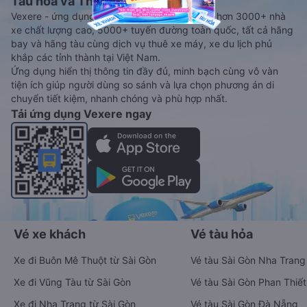
Tàu hoả và Thuê xe
Vexere - ứng dụng đặt vé đa phương tiện với hơn 3000+ nhà
xe chất lượng cao, 5000+ tuyến đường toàn quốc, tất cả hãng
bay và hãng tàu cùng dịch vụ thuê xe máy, xe du lịch phủ
khắp các tỉnh thành tại Việt Nam.
Ứng dụng hiển thị thông tin đầy đủ, minh bạch cùng vô vàn
tiện ích giúp người dùng so sánh và lựa chọn phương án di
chuyển tiết kiệm, nhanh chóng và phù hợp nhất.
Tải ứng dụng Vexere ngay
Vé xe khách
Vé tàu hỏa
Xe đi Buôn Mê Thuột từ Sài Gòn
Vé tàu Sài Gòn Nha Trang
Xe đi Vũng Tàu từ Sài Gòn
Vé tàu Sài Gòn Phan Thiết
Xe đi Nha Trang từ Sài Gòn
Vé tàu Sài Gòn Đà Nẵng