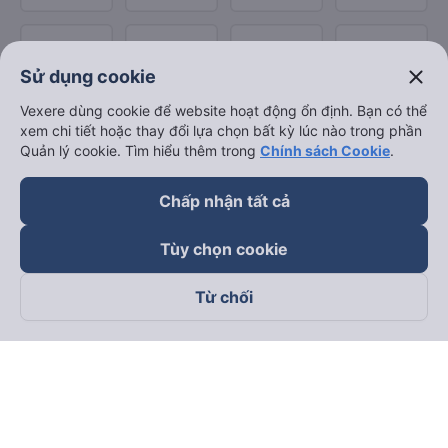
close
Sử dụng cookie
Vexere dùng cookie để website hoạt động ổn định. Bạn có thể
xem chi tiết hoặc thay đổi lựa chọn bất kỳ lúc nào trong phần
Quản lý cookie. Tìm hiểu thêm trong
Chính sách Cookie
.
Chấp nhận tất cả
Tùy chọn cookie
Từ chối
Theo dõi chúng tôi trên
Facebook
Tiktok
Youtube
Công ty TNHH Thương Mại Dịch Vụ Vexere