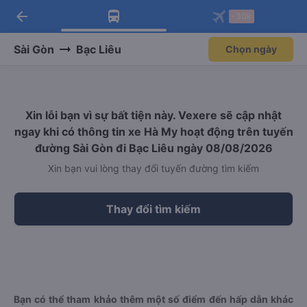
arrow_back
Tải app Vexere ngay!
Tải app Vexere
-30k
Mở app
Mở app
Nhận ưu đãi thành viên độc
-30k/ghế khi đặt vé máy bay qua
quyền
app
Sài Gòn
Bạc Liêu
Chọn ngày
Xin lỗi bạn vì sự bất tiện này. Vexere sẽ cập nhật
ngay khi có thông tin xe Hà My hoạt động trên tuyến
đường Sài Gòn đi Bạc Liêu ngày 08/08/2026
Xin bạn vui lòng thay đổi tuyến đường tìm kiếm
Thay đổi tìm kiếm
Bạn có thể tham khảo thêm một số điểm đến hấp dẫn khác