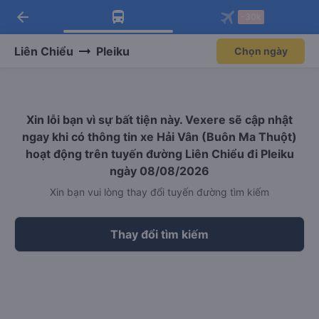
arrow_back
Tải app Vexere ngay!
Tải app Vexere
-30k
Mở app
Mở app
Nhận ưu đãi thành viên độc
-30k/ghế khi đặt vé máy bay qua
quyền
app
Liên Chiểu
Pleiku
Chọn ngày
Xin lỗi bạn vì sự bất tiện này. Vexere sẽ cập nhật
ngay khi có thông tin xe Hải Vân (Buôn Ma Thuột)
hoạt động trên tuyến đường Liên Chiểu đi Pleiku
ngày 08/08/2026
Xin bạn vui lòng thay đổi tuyến đường tìm kiếm
Thay đổi tìm kiếm