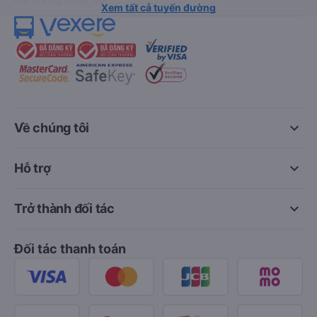
Xem tất cả tuyến đường
keyboard_arrow_down
Về chúng tôi
keyboard_arrow_down
Hỗ trợ
keyboard_arrow_down
Trở thành đối tác
Đối tác thanh toán