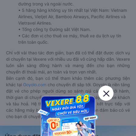
đường trong và ngoài nước.
• 5 hãng hàng không uy tín nhất tại Việt Nam: Vietnam
Airlines, Vietjet Air, Bamboo Airways, Pacific Airlines và
Vietravel Airlines.
• Tổng công ty Đường sắt Việt Nam.
• Các đơn vị cho thuê xe máy, thuê xe du lịch uy tín
trên toàn quốc.
Chỉ với vài thao tác đơn giản, bạn đã có thể đặt được dịch vụ
di chuyển tại Vexere với nhiều ưu đãi vô cùng hấp dẫn. Vexere
luôn sẵn sàng đồng hành và mang đến cho bạn những
chuyến đi thoải mái, an toàn và trọn vẹn nhất.
Bên cạnh đó, bạn có thể tham khảo thêm các phương tiện
khác tại
Goyolo.com
cho chuyến đi sắp tới. Goyolo là nền tảng
đặt vé cho phép người dùng so sánh giá cả, giờ khởi hành,
thời gian di chuyển của nhiều phương tiện máy bay, xe khách
và tàu hoả. Hệ thống của Goyolo được liên kết trực tiếp với
các hãng máy bay, xe khách và tàu hoả, luôn đảm bảo có vé
cho bạn di chuyển.