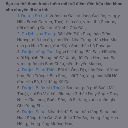
Bạn có thể tham khảo thêm một số điểm đến hấp dẫn khác
cho chuyến đi sắp tới:
1.
Du lịch Đà Lạt:
Vườn hoa Đà Lạt, làng Cù Lần, Happy
Hills, Fresh Garden, Tuyệt tình cốc, vườn thú Zoodoo,
đồi cỏ hồng Đà Lạt, đồi chè Cầu Đất,...
2.
Du lịch Nha Trang:
Bãi biển Trần Phú, tháp Trầm
Hương, nhà thờ đá, chợ đêm Nha Trang, đảo Hòn Mun,
nhà ga Nha Trang, đảo Điệp Sơn, thác bà Ponagar,...
3.
Du lịch Vũng Tàu:
Ngọn hải đăng, Bãi Sau, Hồ Mây,
mũi Nghinh Phong, hồ Đá Xanh, đồi Con Heo, hòn Bà,
vườn quốc gia Bình Châu, bến thuyền Marina,...
4.
Du lịch Phan Thiết:
Bãi đá Ông Địa, hòn Rơm, đồi cát
bay, Bàu Trắng - Bàu Sen, suối Tiên, làng chài Mũi Né,
đảo Hòn Bà, hải đăng Kê Gà,...
5.
Du lịch Buôn Ma Thuột:
Bảo tàng cà phê Buôn Mê
Thuột, núi Đá Voi, hồ Lắk, cụm 3 thác Dray Sap – Dray
Nur – Gia Long, Buôn Đôn, hồ Ea Kao, vườn quốc gia
Chư Yang Shin,...
6.
Du lịch Sapa:
Nhà thờ đá Sapa, bảo tàng Sapa, núi
Hàm Rồng, bản Cát Cát, thác Tiên Sa, thung lũng Hoa
Hồng, thung lũng Mường Hoa,...