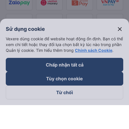
close
Sử dụng cookie
Vexere dùng cookie để website hoạt động ổn định. Bạn có thể
xem chi tiết hoặc thay đổi lựa chọn bất kỳ lúc nào trong phần
Quản lý cookie. Tìm hiểu thêm trong
Chính sách Cookie
.
Chấp nhận tất cả
Tùy chọn cookie
Từ chối
Theo dõi chúng tôi trên
Facebook
Tiktok
Youtube
Công ty TNHH Thương Mại Dịch Vụ Vexere