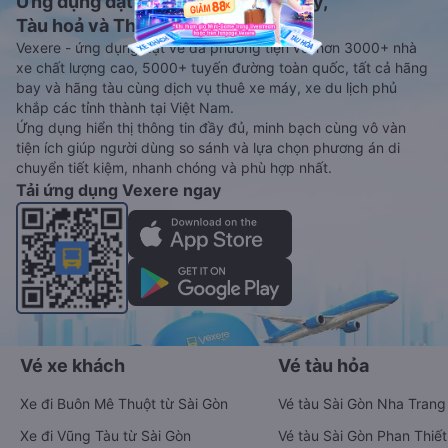
Ứng dụng đặt vé Xe khách, Máy bay,
Tàu hoả và Thuê xe
Vexere - ứng dụng đặt vé đa phương tiện với hơn 3000+ nhà
xe chất lượng cao, 5000+ tuyến đường toàn quốc, tất cả hãng
bay và hãng tàu cùng dịch vụ thuê xe máy, xe du lịch phủ
khắp các tỉnh thành tại Việt Nam.
Ứng dụng hiển thị thông tin đầy đủ, minh bạch cùng vô vàn
tiện ích giúp người dùng so sánh và lựa chọn phương án di
chuyển tiết kiệm, nhanh chóng và phù hợp nhất.
Tải ứng dụng Vexere ngay
Vé xe khách
Vé tàu hỏa
Xe đi Buôn Mê Thuột từ Sài Gòn
Vé tàu Sài Gòn Nha Trang
Xe đi Vũng Tàu từ Sài Gòn
Vé tàu Sài Gòn Phan Thiết