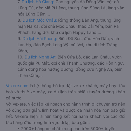
7.
Du lịch Hà Giang:
Cao nguyên đá Đồng Văn, cột cờ
Lũng Cú, đèo Mã Pí Lèng, thung lũng Sủng Là, làng văn
hóa Lũng Cẩm,...
8.
Du lịch Mộc Châu:
Rừng thông Bản Áng, thung lũng
mận Nà Ka, đồi chè Mộc Châu, thác Dải Yếm, bản Pa
Phách, hang dơi, khu du lịch Happy Land,...
9.
Du lịch Hải Phòng:
Biển Đồ Sơn, đảo Hòn Dấu, vịnh
Lan Hạ, đảo Bạch Long Vỹ, núi Voi, khu di tích Tràng
Kênh,...
10.
Du lịch Nghệ An:
Biển Cửa Lò, đảo Lan Châu, vườn
quốc gia Pù Mát, đồi chè Thanh Chương, đảo Hòn Ngư,
cánh đồng hoa hướng dương, đồng cừu Nghệ An, biển
Thiên Cầm,...
Vexere.com
là hệ thống hỗ trợ đặt vé xe khách, máy bay, tàu
hoả và thuê xe máy, xe du lịch trên nhiều tuyến đường khắp
cả nước.
Với Vexere, việc lập kế hoạch cho hành trình di chuyển trở nên
vô cùng đơn giản, linh hoạt và được cá nhân hóa hơn bao giờ
hết. Vexere hiện là nền tảng kết nối hành khách với các đối
tác hàng đầu trong lĩnh vực đi lại, bao gồm:
• 2000+ hãng xe chất lượng cao trên 5000+ tuyến