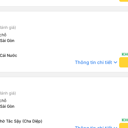
đánh giá)
chỗ
 Sài Gòn
KH
 Cái Nước
keyboard_arrow_down
Thông tin chi tiết
đánh giá)
chỗ
 Sài Gòn
KH
Thờ Tắc Sậy (Cha Diệp)