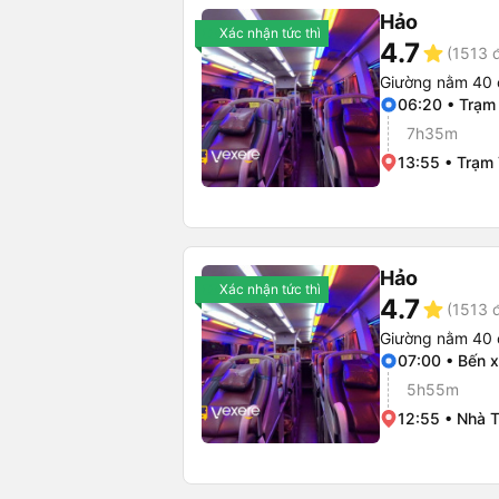
Hảo
Xác nhận tức thì
4.7
star
(1513 
Giường nằm 40 
06:20 • Trạm
7h35m
13:55 • Trạm
Hảo
Xác nhận tức thì
4.7
star
(1513 
Giường nằm 40 
07:00 • Bến 
5h55m
12:55 • Nhà 