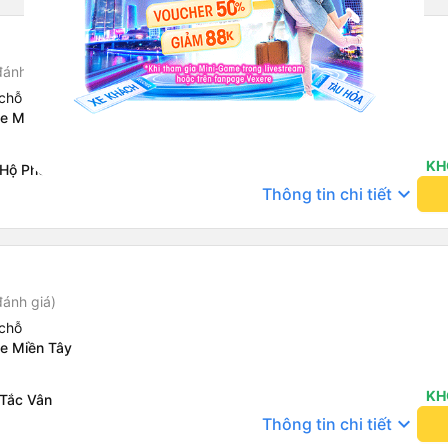
đánh giá)
chỗ
xe Miền Tây
KH
 Hộ Phòng
keyboard_arrow_down
Thông tin chi tiết
đánh giá)
chỗ
xe Miền Tây
KH
 Tắc Vân
keyboard_arrow_down
Thông tin chi tiết