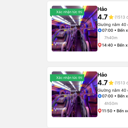
Hảo
Xác nhận tức thì
4.7
star
(1513 
Giường nằm 40 
07:00 • Bến 
7h40m
14:40 • Bến 
Hảo
Xác nhận tức thì
4.7
star
(1513 
Giường nằm 40 
07:00 • Bến 
4h50m
11:50 • Bến x