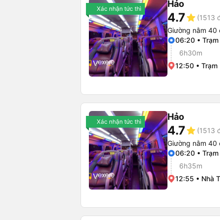
Hảo
Xác nhận tức thì
4.7
star
(1513 
Giường nằm 40 
06:20 • Trạm
6h30m
12:50 • Trạm
Hảo
Xác nhận tức thì
4.7
star
(1513 
Giường nằm 40 
06:20 • Trạm
6h35m
12:55 • Nhà 