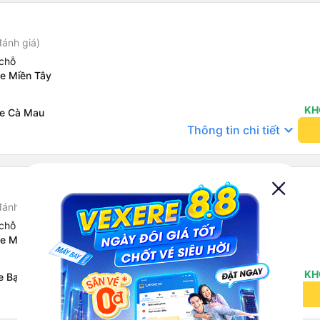
đánh giá)
chỗ
xe Miền Tây
KH
xe Cà Mau
keyboard_arrow_down
Thông tin chi tiết
đánh giá)
chỗ
xe Miền Tây
KH
e Bạc Liêu
keyboard_arrow_down
Thông tin chi tiết