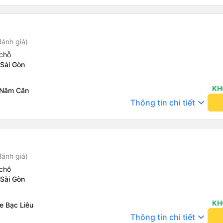
đánh giá)
chỗ
 Sài Gòn
KH
 Năm Căn
keyboard_arrow_down
Thông tin chi tiết
đánh giá)
chỗ
 Sài Gòn
KH
e Bạc Liêu
keyboard_arrow_down
Thông tin chi tiết