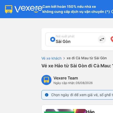
Cam kết hoàn 150% nếu nhà xe

không cung cấp dịch vụ vận chuyển (*)
in
Nơi xuất phát
import_export
xe đi Cà Mau từ Sài Gòn
Vé xe khách
Vé xe Hảo từ Sài Gòn đi Cà Mau
:
Vexere Team
Ngày cập nhật: 06/08/2026
Chọn ngày đi để xem giá vé, số ghế t
info
Hảo