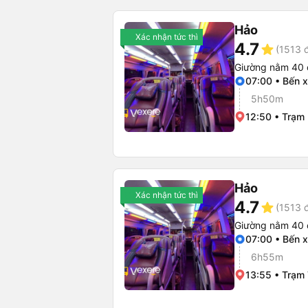
Hảo
Xác nhận tức thì
4.7
star
(1513 
Giường nằm 40 
07:00 • Bến 
5h50m
12:50 • Trạm
Hảo
Xác nhận tức thì
4.7
star
(1513 
Giường nằm 40 
07:00 • Bến 
6h55m
13:55 • Trạm