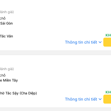
đánh giá)
chỗ
 Sài Gòn
KH
 Tắc Vân
keyboard_arrow_down
Thông tin chi tiết
đánh giá)
chỗ
xe Miền Tây
KH
Thờ Tắc Sậy (Cha Diệp)
keyboard_arrow_down
Thông tin chi tiết