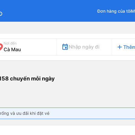
Đơn hàng của tôi
M
fo
Nơi đến
add
Nhập ngày đi
Thêm
 158 chuyến mỗi ngày
rống và ưu đãi khi đặt vé