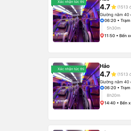
Xác nhận tức thì
4.7
star
(1513 
Giường nằm 40 
06:20 • Trạm
5h30m
11:50 • Bến x
Hảo
Xác nhận tức thì
4.7
star
(1513 
Giường nằm 40 
06:20 • Trạm
8h20m
14:40 • Bến 