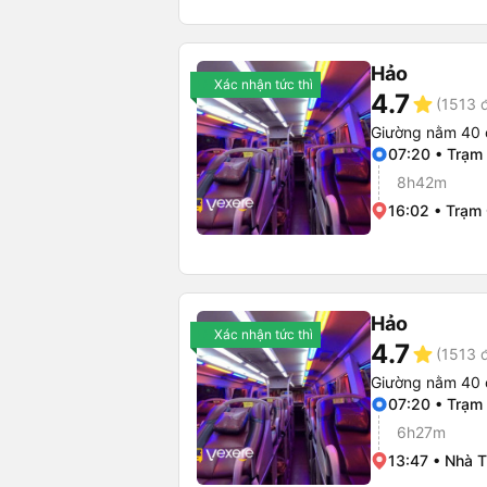
Hảo
Xác nhận tức thì
4.7
star
(1513 
Giường nằm 40 
07:20 • Trạm
8h42m
16:02 • Trạm
Hảo
Xác nhận tức thì
4.7
star
(1513 
Giường nằm 40 
07:20 • Trạm
6h27m
13:47 • Nhà 