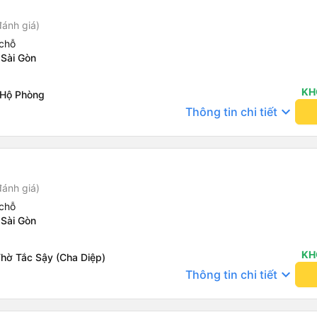
đánh giá)
chỗ
 Sài Gòn
KH
 Hộ Phòng
keyboard_arrow_down
Thông tin chi tiết
đánh giá)
chỗ
 Sài Gòn
KH
Thờ Tắc Sậy (Cha Diệp)
keyboard_arrow_down
Thông tin chi tiết