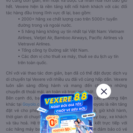
vô cùng đơn giản, linh hoạt và được cá nhân hóa hơn bao giờ
hết. Vexere hiện là nền tảng kết nối hành khách với các đối
tác hàng đầu trong lĩnh vực đi lại, bao gồm:
• 2000+ hãng xe chất lượng cao trên 5000+ tuyến
đường trong và ngoài nước.
• 5 hãng hàng không uy tín nhất tại Việt Nam: Vietnam
Airlines, Vietjet Air, Bamboo Airways, Pacific Airlines và
Vietravel Airlines.
• Tổng công ty Đường sắt Việt Nam.
• Các đơn vị cho thuê xe máy, thuê xe du lịch uy tín
trên toàn quốc.
Chỉ với vài thao tác đơn giản, bạn đã có thể đặt được dịch vụ
di chuyển tại Vexere với nhiều ưu đãi vô cùng hấp dẫn. Vexere
luôn sẵn sàng đồng hành và mang đến cho bạn những
chuyến đi thoải mái, an toàn và trọn vẹn nhất.
Bên cạnh đó, bạn có thể tham khảo thêm các phương tiện
khác tại
Goyolo.com
cho chuyến đi sắp tới. Goyolo là nền tảng
đặt vé cho phép người dùng so sánh giá cả, giờ khởi hành,
thời gian di chuyển của nhiều phương tiện máy bay, xe khách
và tàu hoả. Hệ thống của Goyolo được liên kết trực tiếp với
các hãng máy bay, xe khách và tàu hoả, luôn đảm bảo có vé