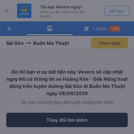
Tải app Vexere ngay!
Mở app
Nhận ưu đãi thành viên độc
quyền
arrow_back
Tải app Vexere
1.685
k
-30k
Mở app
-30k/ghế khi đặt vé máy bay qua
app
Sài Gòn
Buôn Ma Thuột
Chọn ngày
Xin lỗi bạn vì sự bất tiện này. Vexere sẽ cập nhật
ngay khi có thông tin xe Hoàng Kim - Đắk Nông hoạt
động trên tuyến đường Sài Gòn đi Buôn Ma Thuột
ngày 08/08/2026
Xin bạn vui lòng thay đổi tuyến đường tìm kiếm
Thay đổi tìm kiếm