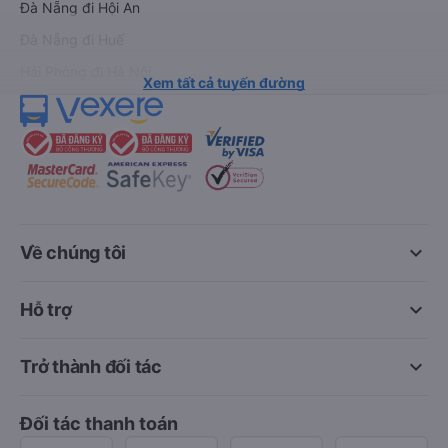
Đà Nẵng đi Hội An
Đà Nẵng đi Huế
Hải Phòng đi Hà Nội
Xem tất cả tuyến đường
keyboard_arrow_down
Về chúng tôi
keyboard_arrow_down
Hỗ trợ
keyboard_arrow_down
Trở thành đối tác
Đối tác thanh toán