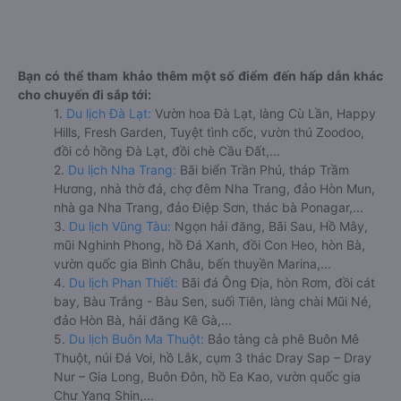
Bạn có thể tham khảo thêm một số điểm đến hấp dẫn khác
cho chuyến đi sắp tới:
1.
Du lịch Đà Lạt:
Vườn hoa Đà Lạt, làng Cù Lần, Happy
Hills, Fresh Garden, Tuyệt tình cốc, vườn thú Zoodoo,
đồi cỏ hồng Đà Lạt, đồi chè Cầu Đất,...
2.
Du lịch Nha Trang:
Bãi biển Trần Phú, tháp Trầm
Hương, nhà thờ đá, chợ đêm Nha Trang, đảo Hòn Mun,
nhà ga Nha Trang, đảo Điệp Sơn, thác bà Ponagar,...
3.
Du lịch Vũng Tàu:
Ngọn hải đăng, Bãi Sau, Hồ Mây,
mũi Nghinh Phong, hồ Đá Xanh, đồi Con Heo, hòn Bà,
vườn quốc gia Bình Châu, bến thuyền Marina,...
4.
Du lịch Phan Thiết:
Bãi đá Ông Địa, hòn Rơm, đồi cát
bay, Bàu Trắng - Bàu Sen, suối Tiên, làng chài Mũi Né,
đảo Hòn Bà, hải đăng Kê Gà,...
5.
Du lịch Buôn Ma Thuột:
Bảo tàng cà phê Buôn Mê
Thuột, núi Đá Voi, hồ Lắk, cụm 3 thác Dray Sap – Dray
Nur – Gia Long, Buôn Đôn, hồ Ea Kao, vườn quốc gia
Chư Yang Shin,...