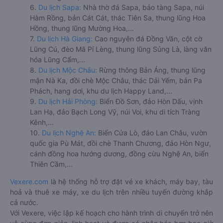
6.
Du lịch Sapa:
Nhà thờ đá Sapa, bảo tàng Sapa, núi
Hàm Rồng, bản Cát Cát, thác Tiên Sa, thung lũng Hoa
Hồng, thung lũng Mường Hoa,...
7.
Du lịch Hà Giang:
Cao nguyên đá Đồng Văn, cột cờ
Lũng Cú, đèo Mã Pí Lèng, thung lũng Sủng Là, làng văn
hóa Lũng Cẩm,...
8.
Du lịch Mộc Châu:
Rừng thông Bản Áng, thung lũng
mận Nà Ka, đồi chè Mộc Châu, thác Dải Yếm, bản Pa
Phách, hang dơi, khu du lịch Happy Land,...
9.
Du lịch Hải Phòng:
Biển Đồ Sơn, đảo Hòn Dấu, vịnh
Lan Hạ, đảo Bạch Long Vỹ, núi Voi, khu di tích Tràng
Kênh,...
10.
Du lịch Nghệ An:
Biển Cửa Lò, đảo Lan Châu, vườn
quốc gia Pù Mát, đồi chè Thanh Chương, đảo Hòn Ngư,
cánh đồng hoa hướng dương, đồng cừu Nghệ An, biển
Thiên Cầm,...
Vexere.com
là hệ thống hỗ trợ đặt vé xe khách, máy bay, tàu
hoả và thuê xe máy, xe du lịch trên nhiều tuyến đường khắp
cả nước.
Với Vexere, việc lập kế hoạch cho hành trình di chuyển trở nên