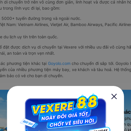
nh di chuyển trở nên vô cùng đơn giản, linh hoạt và được cá nhân h
 trong lĩnh vực đi lại, bao gồm:
n 5000+ tuyến đường trong và ngoài nước.
ệt Nam: Vietnam Airlines, Vietjet Air, Bamboo Airways, Pacific Airlines
 du lịch uy tín trên toàn quốc.
thể đặt được dịch vụ di chuyển tại Vexere với nhiều ưu đãi vô cùng 
i, an toàn và trọn vẹn nhất.
ác phương tiện khác tại
Goyolo.com
cho chuyến đi sắp tới. Goyolo
huyển của nhiều phương tiện máy bay, xe khách và tàu hoả. Hệ thống
đảm bảo có vé cho bạn di chuyển.
Ứng dụng đặt vé Xe khác
Vexere - ứng dụng đặt vé đa ph
cao, 5000+ tuyến đường toàn qu
vụ thuê xe máy, xe du lịch phủ k