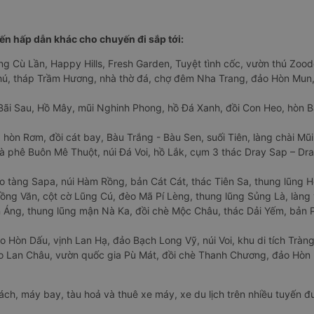
n hấp dẫn khác cho chuyến đi sắp tới:
ng Cù Lần, Happy Hills, Fresh Garden, Tuyệt tình cốc, vườn thú Zoodo
Phú, tháp Trầm Hương, nhà thờ đá, chợ đêm Nha Trang, đảo Hòn Mun,
Bãi Sau, Hồ Mây, mũi Nghinh Phong, hồ Đá Xanh, đồi Con Heo, hòn B
 hòn Rơm, đồi cát bay, Bàu Trắng - Bàu Sen, suối Tiên, làng chài Mũi
à phê Buôn Mê Thuột, núi Đá Voi, hồ Lắk, cụm 3 thác Dray Sap – Dra
o tàng Sapa, núi Hàm Rồng, bản Cát Cát, thác Tiên Sa, thung lũng 
ng Văn, cột cờ Lũng Cú, đèo Mã Pí Lèng, thung lũng Sủng Là, làng 
Áng, thung lũng mận Nà Ka, đồi chè Mộc Châu, thác Dải Yếm, bản P
o Hòn Dấu, vịnh Lan Hạ, đảo Bạch Long Vỹ, núi Voi, khu di tích Tràng
ảo Lan Châu, vườn quốc gia Pù Mát, đồi chè Thanh Chương, đảo Hò
hách, máy bay, tàu hoả và thuê xe máy, xe du lịch trên nhiều tuyến 