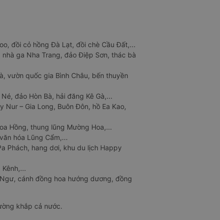
o, đồi cỏ hồng Đà Lạt, đồi chè Cầu Đất,...
 nhà ga Nha Trang, đảo Điệp Sơn, thác bà
à, vườn quốc gia Bình Châu, bến thuyền
 Né, đảo Hòn Bà, hải đăng Kê Gà,...
y Nur – Gia Long, Buôn Đôn, hồ Ea Kao,
Hoa Hồng, thung lũng Mường Hoa,...
văn hóa Lũng Cẩm,...
a Phách, hang dơi, khu du lịch Happy
 Kênh,...
n Ngư, cánh đồng hoa hướng dương, đồng
đường khắp cả nước.