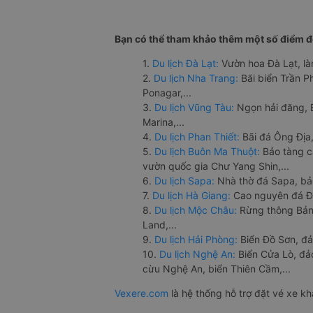
Bạn có thể tham khảo thêm một số điểm đế
1.
Du lịch Đà Lạt:
Vườn hoa Đà Lạt, là
2.
Du lịch Nha Trang:
Bãi biển Trần 
Ponagar,...
3.
Du lịch Vũng Tàu:
Ngọn hải đăng, 
Marina,...
4.
Du lịch Phan Thiết:
Bãi đá Ông Địa,
5.
Du lịch Buôn Ma Thuột:
Bảo tàng c
vườn quốc gia Chư Yang Shin,...
6.
Du lịch Sapa:
Nhà thờ đá Sapa, bả
7.
Du lịch Hà Giang:
Cao nguyên đá Đồ
8.
Du lịch Mộc Châu:
Rừng thông Bản 
Land,...
9.
Du lịch Hải Phòng:
Biển Đồ Sơn, đả
10.
Du lịch Nghệ An:
Biển Cửa Lò, đ
cừu Nghệ An, biển Thiên Cầm,...
Vexere.com
là hệ thống hỗ trợ đặt vé xe k