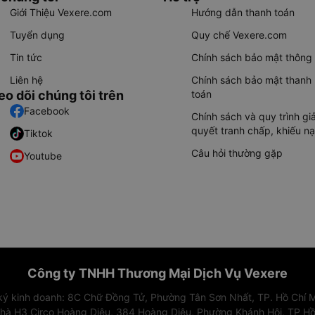
Giới Thiệu Vexere.com
Hướng dẫn thanh toán
Tuyển dụng
Quy chế Vexere.com
Tin tức
Chính sách bảo mật thông 
Liên hệ
Chính sách bảo mật thanh
eo dõi chúng tôi trên
toán
Facebook
Chính sách và quy trình giả
quyết tranh chấp, khiếu nạ
Tiktok
Câu hỏi thường gặp
Youtube
Công ty TNHH Thương Mại Dịch Vụ Vexere
 ký kinh doanh: 8C Chữ Đồng Tử, Phường Tân Sơn Nhất, TP. Hồ Chí M
nhà H3 Circo Hoàng Diệu, 384 Hoàng Diệu, Phường Khánh Hội, TP Hồ