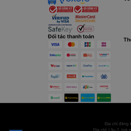
Đối tác thanh toán
Th
Địa chỉ đăng
Địa chỉ
:
Lầu 2, toà 