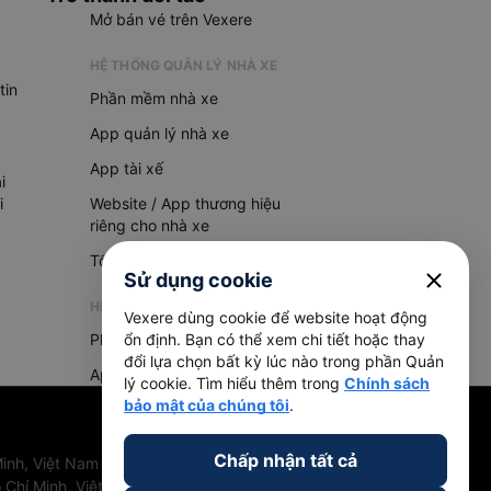
Mở bán vé trên Vexere
HỆ THỐNG QUẢN LÝ NHÀ XE
tin
Phần mềm nhà xe
App quản lý nhà xe
App tài xế
i
i
Website / App thương hiệu
riêng cho nhà xe
Tổng đài AI
close
Sử dụng cookie
HỆ THỐNG QUẢN LÝ HÀNG HOÁ
Vexere dùng cookie để website hoạt động
Phần mềm quản lý hàng hoá
ổn định. Bạn có thể xem chi tiết hoặc thay
đổi lựa chọn bất kỳ lúc nào trong phần Quản
App quản lý hàng hoá
lý cookie. Tìm hiểu thêm trong
Chính sách
bảo mật của chúng tôi
.
Chấp nhận tất cả
inh, Việt Nam
 Chí Minh, Việt Nam