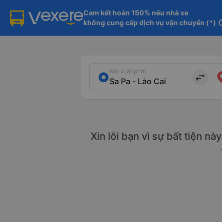
Cam kết hoàn 150% nếu nhà xe

không cung cấp dịch vụ vận chuyển (*)
in
Nơi xuất phát
import_export
Xin lỗi bạn vì sự bất tiện nà