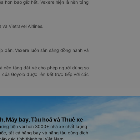
óa hơn bao giờ hết. Vexere hiện là nền tảng
 và Vietravel Airlines.
hấp dẫn. Vexere luôn sẵn sàng đồng hành và
 là nền tảng đặt vé cho phép người dùng so
 của Goyolo được liên kết trực tiếp với các
h, Máy bay, Tàu hoả và Thuê xe
ương tiện với hơn 3000+ nhà xe chất lượng
ốc, tất cả hãng bay và hãng tàu cùng dịch
hắp các tỉnh thành tại Việt Nam.