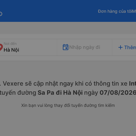
Đơn hàng của tôi
M
fo
Nơi đến
add
Nhập ngày đi
Thêm
y. Vexere sẽ cập nhật ngay khi có thông tin xe
In
tuyến đường
Sa Pa đi Hà Nội
ngày
07/08/202
Xin bạn vui lòng thay đổi tuyến đường tìm kiếm