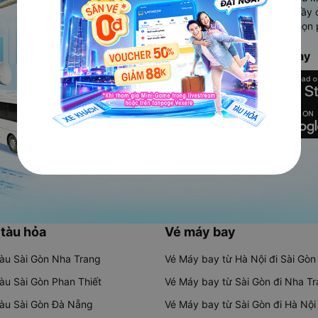
Ứng dụng hiển thị thông tin đầy 
người dùng so sánh và lựa chọn 
chóng và phù hợp nhất.
Tải ứng dụng Vexere ngay
 tàu hỏa
Vé máy bay
tàu Sài Gòn Nha Trang
Vé Máy bay từ Hà Nội đi Sài Gòn
tàu Sài Gòn Phan Thiết
Vé Máy bay từ Sài Gòn đi Nha T
tàu Sài Gòn Đà Nẵng
Vé Máy bay từ Sài Gòn đi Hà Nội