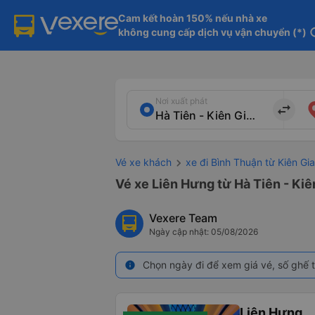
Cam kết hoàn 150% nếu nhà xe

không cung cấp dịch vụ vận chuyển (*)
in
Nơi xuất phát
import_export
Vé xe khách
xe đi Bình Thuận từ Kiên Gi
Vé xe Liên Hưng từ Hà Tiên - Kiê
Vexere Team
Ngày cập nhật: 05/08/2026
Chọn ngày đi để xem giá vé, số ghế t
info
Liên Hưng