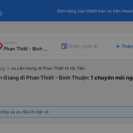
Đơn hàng của tôi
Mở bán vé trên Vexe
fo
Nơi đến
add
Nhập ngày đi
Thêm
xe Liên Hưng đi Phan Thiết từ Hà Tiên
ang
n Giang đi Phan Thiết - Bình Thuận
: 1 chuyến mỗi n
rống và ưu đãi khi đặt vé