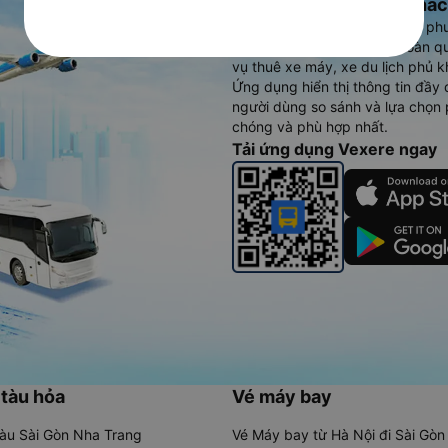
Ứng dụng đặt vé Xe khác
Vexere - ứng dụng đặt vé đa ph
cao, 5000+ tuyến đường toàn qu
vụ thuê xe máy, xe du lịch phủ k
Ứng dụng hiển thị thông tin đầy 
người dùng so sánh và lựa chọn 
chóng và phù hợp nhất.
Tải ứng dụng Vexere ngay
 tàu hỏa
Vé máy bay
tàu Sài Gòn Nha Trang
Vé Máy bay từ Hà Nội đi Sài Gòn