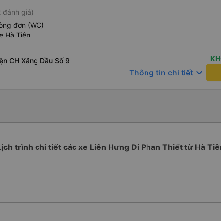
 đánh giá)
hòng đơn (WC)
e Hà Tiên
KH
diện CH Xăng Dầu Số 9
keyboard_arrow_down
Thông tin chi tiết
Lịch trình chi tiết các xe Liên Hưng Đi Phan Thiết từ Hà Tiê