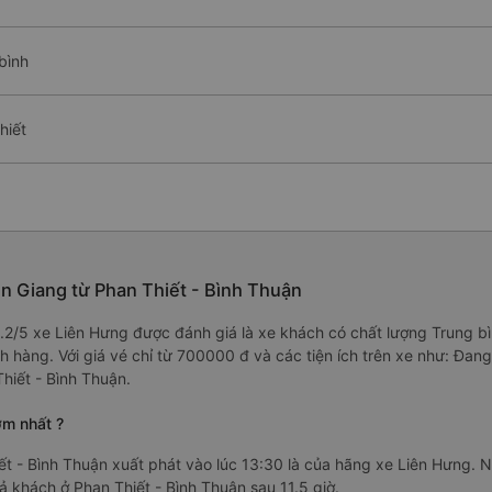
bình
hiết
ên Giang từ Phan Thiết - Bình Thuận
4.2/5 xe Liên Hưng được đánh giá là xe khách có chất lượng Trung bì
h hàng. Với giá vé chỉ từ 700000 đ và các tiện ích trên xe như: Đan
Thiết - Bình Thuận.
ớm nhất ?
t - Bình Thuận xuất phát vào lúc 13:30 là của hãng xe Liên Hưng. 
rả khách ở Phan Thiết - Bình Thuận sau 11.5 giờ.