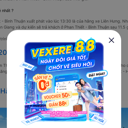
ễ nhất ?
t - Bình Thuận xuất phát vào lúc 13:30 là của hãng xe Liên Hưng. N
iên Giang và dự kiến sẽ trả khách ở Phan Thiết - Bình Thuận sau 11.5 g
rình giảm giá với nhà xe Liên Hưng với giá vé chỉ từ 700000 đ
2027 từ Hà Tiên đi Phan Thiết
han Thiết vẫn chưa được công bố. Vexere.com sẽ sớm thông báo cho 
c hãng xe khách đi tuyến đường Hà Tiên - Phan Thiết và Phan Thiết - 
 Hà Tiên đi Phan Thiết