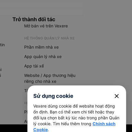
Trở thành đối tác
Mở bán vé trên Vexere
HỆ THỐNG QUẢN LÝ NHÀ XE
tin
Phần mềm nhà xe
App quản lý nhà xe
App tài xế
i
i
Website / App thương hiệu
riêng cho nhà xe
Tổng đài AI
close
Sử dụng cookie
HỆ THỐNG QUẢN LÝ HÀNG HOÁ
Vexere dùng cookie để website hoạt động
ổn định. Bạn có thể xem chi tiết hoặc thay
Phần mềm quản lý hàng hoá
đổi lựa chọn bất kỳ lúc nào trong phần Quản
App quản lý hàng hoá
lý cookie. Tìm hiểu thêm trong
Chính sách
Cookie
.