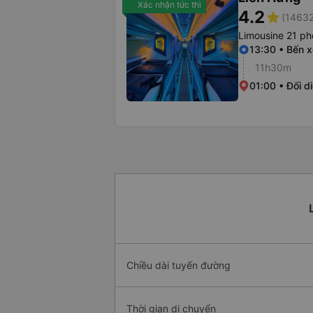
Xác nhận tức thì
4.2
star
(14632
Limousine 21 p
13:30 • Bến x
11h30m
01:00 • Đối 
Chiều dài tuyến đường
Thời gian di chuyển