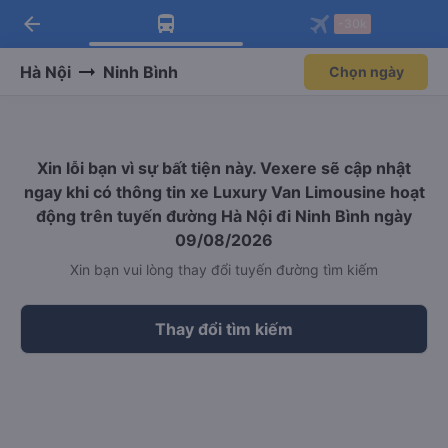
arrow_back
Tải app Vexere ngay!
Tải app Vexere
-30k
Mở app
Mở app
Nhận ưu đãi thành viên độc
-30k/ghế khi đặt vé máy bay qua
quyền
app
Hà Nội
Ninh Bình
Chọn ngày
Xin lỗi bạn vì sự bất tiện này. Vexere sẽ cập nhật
ngay khi có thông tin xe Luxury Van Limousine hoạt
động trên tuyến đường Hà Nội đi Ninh Bình ngày
09/08/2026
Xin bạn vui lòng thay đổi tuyến đường tìm kiếm
Thay đổi tìm kiếm