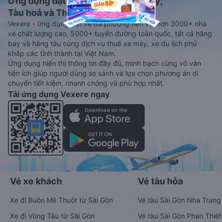
Ứng dụng đặt vé Xe khách, Máy bay,
Tàu hoả và Thuê xe
Vexere - ứng dụng đặt vé đa phương tiện với hơn 3000+ nhà
xe chất lượng cao, 5000+ tuyến đường toàn quốc, tất cả hãng
bay và hãng tàu cùng dịch vụ thuê xe máy, xe du lịch phủ
khắp các tỉnh thành tại Việt Nam.
Ứng dụng hiển thị thông tin đầy đủ, minh bạch cùng vô vàn
tiện ích giúp người dùng so sánh và lựa chọn phương án di
chuyển tiết kiệm, nhanh chóng và phù hợp nhất.
Tải ứng dụng Vexere ngay
Vé xe khách
Vé tàu hỏa
Xe đi Buôn Mê Thuột từ Sài Gòn
Vé tàu Sài Gòn Nha Trang
Xe đi Vũng Tàu từ Sài Gòn
Vé tàu Sài Gòn Phan Thiết