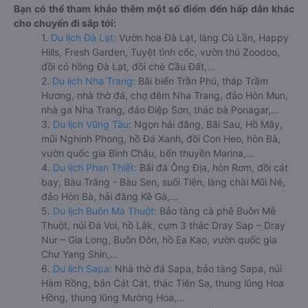
Bạn có thể tham khảo thêm một số điểm đến hấp dẫn khác
cho chuyến đi sắp tới:
1.
Du lịch Đà Lạt:
Vườn hoa Đà Lạt, làng Cù Lần, Happy
Hills, Fresh Garden, Tuyệt tình cốc, vườn thú Zoodoo,
đồi cỏ hồng Đà Lạt, đồi chè Cầu Đất,...
2.
Du lịch Nha Trang:
Bãi biển Trần Phú, tháp Trầm
Hương, nhà thờ đá, chợ đêm Nha Trang, đảo Hòn Mun,
nhà ga Nha Trang, đảo Điệp Sơn, thác bà Ponagar,...
3.
Du lịch Vũng Tàu:
Ngọn hải đăng, Bãi Sau, Hồ Mây,
mũi Nghinh Phong, hồ Đá Xanh, đồi Con Heo, hòn Bà,
vườn quốc gia Bình Châu, bến thuyền Marina,...
4.
Du lịch Phan Thiết:
Bãi đá Ông Địa, hòn Rơm, đồi cát
bay, Bàu Trắng - Bàu Sen, suối Tiên, làng chài Mũi Né,
đảo Hòn Bà, hải đăng Kê Gà,...
5.
Du lịch Buôn Ma Thuột:
Bảo tàng cà phê Buôn Mê
Thuột, núi Đá Voi, hồ Lắk, cụm 3 thác Dray Sap – Dray
Nur – Gia Long, Buôn Đôn, hồ Ea Kao, vườn quốc gia
Chư Yang Shin,...
6.
Du lịch Sapa:
Nhà thờ đá Sapa, bảo tàng Sapa, núi
Hàm Rồng, bản Cát Cát, thác Tiên Sa, thung lũng Hoa
Hồng, thung lũng Mường Hoa,...