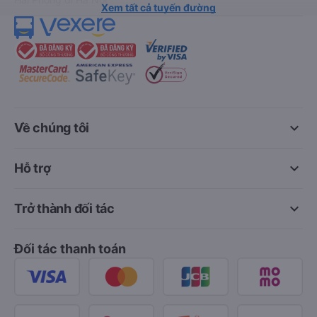
Xem tất cả tuyến đường
keyboard_arrow_down
Về chúng tôi
keyboard_arrow_down
Hỗ trợ
keyboard_arrow_down
Trở thành đối tác
Đối tác thanh toán