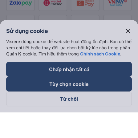
close
Sử dụng cookie
Vexere dùng cookie để website hoạt động ổn định. Bạn có thể
xem chi tiết hoặc thay đổi lựa chọn bất kỳ lúc nào trong phần
Quản lý cookie. Tìm hiểu thêm trong
Chính sách Cookie
.
Chấp nhận tất cả
Tùy chọn cookie
Từ chối
Theo dõi chúng tôi trên
Facebook
Tiktok
Youtube
Công ty TNHH Thương Mại Dịch Vụ Vexere