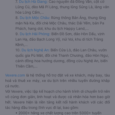
7.
Du lịch Hà Giang:
Cao nguyên đá Đồng Văn, cột cờ
Lũng Cú, đèo Mã Pí Lèng, thung lũng Sủng Là, làng văn
hóa Lũng Cẩm,...
8.
Du lịch Mộc Châu:
Rừng thông Bản Áng, thung lũng
mận Nà Ka, đồi chè Mộc Châu, thác Dải Yếm, bản Pa
Phách, hang dơi, khu du lịch Happy Land,...
9.
Du lịch Hải Phòng:
Biển Đồ Sơn, đảo Hòn Dấu, vịnh
Lan Hạ, đảo Bạch Long Vỹ, núi Voi, khu di tích Tràng
Kênh,...
10.
Du lịch Nghệ An:
Biển Cửa Lò, đảo Lan Châu, vườn
quốc gia Pù Mát, đồi chè Thanh Chương, đảo Hòn Ngư,
cánh đồng hoa hướng dương, đồng cừu Nghệ An, biển
Thiên Cầm,...
Vexere.com
là hệ thống hỗ trợ đặt vé xe khách, máy bay, tàu
hoả và thuê xe máy, xe du lịch trên nhiều tuyến đường khắp
cả nước.
Với Vexere, việc lập kế hoạch cho hành trình di chuyển trở nên
vô cùng đơn giản, linh hoạt và được cá nhân hóa hơn bao giờ
hết. Vexere hiện là nền tảng kết nối hành khách với các đối
tác hàng đầu trong lĩnh vực đi lại, bao gồm:
• 2000+ hãng xe chất lượng cao trên 5000+ tuyến