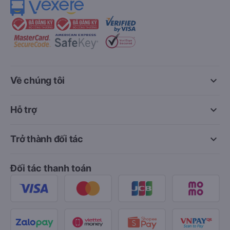
keyboard_arrow_down
Về chúng tôi
keyboard_arrow_down
Hỗ trợ
keyboard_arrow_down
Trở thành đối tác
Đối tác thanh toán