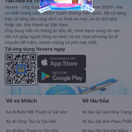
Tàu hoả và Thuê xe
Vexere - ứng dụng đặt vé đa phương tiện với hơn 3000+ nhà
xe chất lượng cao, 5000+ tuyến đường toàn quốc, tất cả hãng
bay và hãng tàu cùng dịch vụ thuê xe máy, xe du lịch phủ
khắp các tỉnh thành tại Việt Nam.
Ứng dụng hiển thị thông tin đầy đủ, minh bạch cùng vô vàn
tiện ích giúp người dùng so sánh và lựa chọn phương án di
chuyển tiết kiệm, nhanh chóng và phù hợp nhất.
Tải ứng dụng Vexere ngay
Vé xe khách
Vé tàu hỏa
Xe đi Buôn Mê Thuột từ Sài Gòn
Vé tàu Sài Gòn Nha Trang
Xe đi Vũng Tàu từ Sài Gòn
Vé tàu Sài Gòn Phan Thiết
Xe đi Nha Trang từ Sài Gòn
Vé tàu Sài Gòn Đà Nẵng