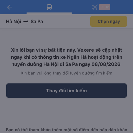
arrow_back
Tải app Vexere ngay!
Tải app Vexere
-30k
Mở app
Mở app
Nhận ưu đãi thành viên độc
-30k/ghế khi đặt vé máy bay qua
quyền
app
Hà Nội
Sa Pa
Chọn ngày
Xin lỗi bạn vì sự bất tiện này. Vexere sẽ cập nhật
ngay khi có thông tin xe Ngân Hà hoạt động trên
tuyến đường Hà Nội đi Sa Pa ngày 08/08/2026
Xin bạn vui lòng thay đổi tuyến đường tìm kiếm
Thay đổi tìm kiếm
Bạn có thể tham khảo thêm một số điểm đến hấp dẫn khác