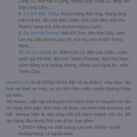
Lũng Cú, đèo Mã Pí Lèng, thung lũng Sủng Là, làng văn
hóa Lũng Cẩm,...
8.
Du lịch Mộc Châu:
Rừng thông Bản Áng, thung lũng
mận Nà Ka, đồi chè Mộc Châu, thác Dải Yếm, bản Pa
Phách, hang dơi, khu du lịch Happy Land,...
9.
Du lịch Hải Phòng:
Biển Đồ Sơn, đảo Hòn Dấu, vịnh
Lan Hạ, đảo Bạch Long Vỹ, núi Voi, khu di tích Tràng
Kênh,...
10.
Du lịch Nghệ An:
Biển Cửa Lò, đảo Lan Châu, vườn
quốc gia Pù Mát, đồi chè Thanh Chương, đảo Hòn Ngư,
cánh đồng hoa hướng dương, đồng cừu Nghệ An, biển
Thiên Cầm,...
Vexere.com
là hệ thống hỗ trợ đặt vé xe khách, máy bay, tàu
hoả và thuê xe máy, xe du lịch trên nhiều tuyến đường khắp
cả nước.
Với Vexere, việc lập kế hoạch cho hành trình di chuyển trở nên
vô cùng đơn giản, linh hoạt và được cá nhân hóa hơn bao giờ
hết. Vexere hiện là nền tảng kết nối hành khách với các đối
tác hàng đầu trong lĩnh vực đi lại, bao gồm:
• 2000+ hãng xe chất lượng cao trên 5000+ tuyến
đường trong và ngoài nước.