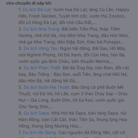
cho chuyến đi sắp tới:
1.
Du lịch Đà Lạt:
Vườn hoa Đà Lạt, làng Cù Lần, Happy
Hills, Fresh Garden, Tuyệt tình cốc, vườn thú Zoodoo,
đồi cỏ hồng Đà Lạt, đồi chè Cầu Đất,...
2.
Du lịch Nha Trang:
Bãi biển Trần Phú, tháp Trầm
Hương, nhà thờ đá, chợ đêm Nha Trang, đảo Hòn Mun,
nhà ga Nha Trang, đảo Điệp Sơn, thác bà Ponagar,...
3.
Du lịch Vũng Tàu:
Ngọn hải đăng, Bãi Sau, Hồ Mây,
mũi Nghinh Phong, hồ Đá Xanh, đồi Con Heo, hòn Bà,
vườn quốc gia Bình Châu, bến thuyền Marina,...
4.
Du lịch Phan Thiết:
Bãi đá Ông Địa, hòn Rơm, đồi cát
bay, Bàu Trắng - Bàu Sen, suối Tiên, làng chài Mũi Né,
đảo Hòn Bà, hải đăng Kê Gà,...
5.
Du lịch Buôn Ma Thuột:
Bảo tàng cà phê Buôn Mê
Thuột, núi Đá Voi, hồ Lắk, cụm 3 thác Dray Sap – Dray
Nur – Gia Long, Buôn Đôn, hồ Ea Kao, vườn quốc gia
Chư Yang Shin,...
6.
Du lịch Sapa:
Nhà thờ đá Sapa, bảo tàng Sapa, núi
Hàm Rồng, bản Cát Cát, thác Tiên Sa, thung lũng Hoa
Hồng, thung lũng Mường Hoa,...
7.
Du lịch Hà Giang:
Cao nguyên đá Đồng Văn, cột cờ