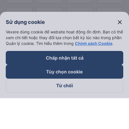
close
Sử dụng cookie
Vexere dùng cookie để website hoạt động ổn định. Bạn có thể
xem chi tiết hoặc thay đổi lựa chọn bất kỳ lúc nào trong phần
Quản lý cookie. Tìm hiểu thêm trong
Chính sách Cookie
.
Chấp nhận tất cả
Tùy chọn cookie
Từ chối
Theo dõi chúng tôi trên
Facebook
Tiktok
Youtube
Công ty TNHH Thương Mại Dịch Vụ Vexere