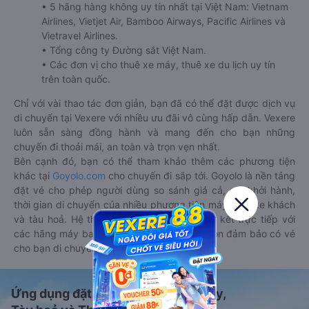
• 5 hãng hàng không uy tín nhất tại Việt Nam: Vietnam
Airlines, Vietjet Air, Bamboo Airways, Pacific Airlines và
Vietravel Airlines.
• Tổng công ty Đường sắt Việt Nam.
• Các đơn vị cho thuê xe máy, thuê xe du lịch uy tín
trên toàn quốc.
Chỉ với vài thao tác đơn giản, bạn đã có thể đặt được dịch vụ
di chuyển tại Vexere với nhiều ưu đãi vô cùng hấp dẫn. Vexere
luôn sẵn sàng đồng hành và mang đến cho bạn những
chuyến đi thoải mái, an toàn và trọn vẹn nhất.
Bên cạnh đó, bạn có thể tham khảo thêm các phương tiện
khác tại
Goyolo.com
cho chuyến đi sắp tới. Goyolo là nền tảng
đặt vé cho phép người dùng so sánh giá cả, giờ khởi hành,
thời gian di chuyển của nhiều phương tiện máy bay, xe khách
và tàu hoả. Hệ thống của Goyolo được liên kết trực tiếp với
các hãng máy bay, xe khách và tàu hoả, luôn đảm bảo có vé
cho bạn di chuyển.
Ứng dụng đặt vé Xe khách, Máy bay,