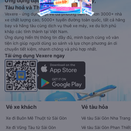
Ứng dụng đặt vé Xe khách, Máy bay,
Tàu hoả và Thuê xe
Vexere - ứng dụng đặt vé đa phương tiện với hơn 3000+ nhà
xe chất lượng cao, 5000+ tuyến đường toàn quốc, tất cả hãng
bay và hãng tàu cùng dịch vụ thuê xe máy, xe du lịch phủ
khắp các tỉnh thành tại Việt Nam.
Ứng dụng hiển thị thông tin đầy đủ, minh bạch cùng vô vàn
tiện ích giúp người dùng so sánh và lựa chọn phương án di
chuyển tiết kiệm, nhanh chóng và phù hợp nhất.
Tải ứng dụng Vexere ngay
Vé xe khách
Vé tàu hỏa
Xe đi Buôn Mê Thuột từ Sài Gòn
Vé tàu Sài Gòn Nha Trang
Xe đi Vũng Tàu từ Sài Gòn
Vé tàu Sài Gòn Phan Thiết