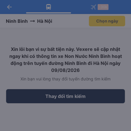
arrow_back
Tải app Vexere ngay!
Tải app Vexere
-30k
Mở app
Mở app
Nhận ưu đãi thành viên độc
-30k/ghế khi đặt vé máy bay qua
quyền
app
Ninh Bình
Hà Nội
Chọn ngày
Xin lỗi bạn vì sự bất tiện này. Vexere sẽ cập nhật
ngay khi có thông tin xe Non Nước Ninh Bình hoạt
động trên tuyến đường Ninh Bình đi Hà Nội ngày
09/08/2026
Xin bạn vui lòng thay đổi tuyến đường tìm kiếm
Thay đổi tìm kiếm