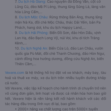
7.
Du lịch Hà Giang:
Cao nguyên đá Đồng Văn, cột cờ
Lũng Cú, đèo Mã Pí Lèng, thung lũng Sủng Là, làng văn
hóa Lũng Cẩm,...
8.
Du lịch Mộc Châu:
Rừng thông Bản Áng, thung lũng
mận Nà Ka, đồi chè Mộc Châu, thác Dải Yếm, bản Pa
Phách, hang dơi, khu du lịch Happy Land,...
9.
Du lịch Hải Phòng:
Biển Đồ Sơn, đảo Hòn Dấu, vịnh
Lan Hạ, đảo Bạch Long Vỹ, núi Voi, khu di tích Tràng
Kênh,...
10.
Du lịch Nghệ An:
Biển Cửa Lò, đảo Lan Châu, vườn
quốc gia Pù Mát, đồi chè Thanh Chương, đảo Hòn Ngư,
cánh đồng hoa hướng dương, đồng cừu Nghệ An, biển
Thiên Cầm,...
Vexere.com
là hệ thống hỗ trợ đặt vé xe khách, máy bay, tàu
hoả và thuê xe máy, xe du lịch trên nhiều tuyến đường khắp
cả nước.
Với Vexere, việc lập kế hoạch cho hành trình di chuyển trở nên
vô cùng đơn giản, linh hoạt và được cá nhân hóa hơn bao giờ
hết. Vexere hiện là nền tảng kết nối hành khách với các đối
tác hàng đầu trong lĩnh vực đi lại, bao gồm:
• 2000+ hãng xe chất lượng cao trên 5000+ tuyến