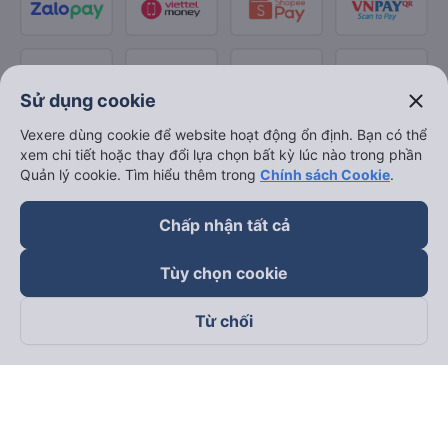
close
Sử dụng cookie
Vexere dùng cookie để website hoạt động ổn định. Bạn có thể
xem chi tiết hoặc thay đổi lựa chọn bất kỳ lúc nào trong phần
Quản lý cookie. Tìm hiểu thêm trong
Chính sách Cookie
.
Chấp nhận tất cả
Tùy chọn cookie
Từ chối
Theo dõi chúng tôi trên
Facebook
Tiktok
Youtube
Công ty TNHH Thương Mại Dịch Vụ Vexere