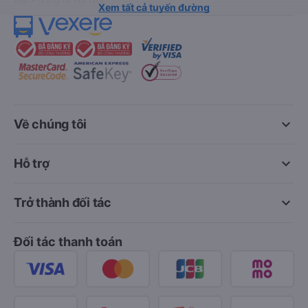
Xem tất cả tuyến đường
keyboard_arrow_down
Về chúng tôi
keyboard_arrow_down
Hỗ trợ
keyboard_arrow_down
Trở thành đối tác
Đối tác thanh toán