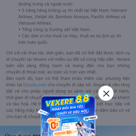
đường trong và ngoài nước.
• 5 hãng hàng không uy tín nhất tại Việt Nam: Vietnam
Airlines, Vietjet Air, Bamboo Airways, Pacific Airlines và
Vietravel Airlines.
• Tổng công ty Đường sắt Việt Nam.
• Các đơn vị cho thuê xe máy, thuê xe du lịch uy tín
trên toàn quốc.
Chỉ với vài thao tác đơn giản, bạn đã có thể đặt được dịch vụ
di chuyển tại Vexere với nhiều ưu đãi vô cùng hấp dẫn. Vexere
luôn sẵn sàng đồng hành và mang đến cho bạn những
chuyến đi thoải mái, an toàn và trọn vẹn nhất.
Bên cạnh đó, bạn có thể tham khảo thêm các phương tiện
khác tại
Goyolo.com
cho chuyến đi sắp tới. Goyolo là nền tảng
đặt vé cho phép người dùng so sánh giá cả, giờ khởi hành,
thời gian di chuyển của nhiều phương tiện máy bay, xe khách
và tàu hoả. Hệ thống của Goyolo được liên kết trực tiếp với
các hãng máy bay, xe khách và tàu hoả, luôn đảm bảo có vé
cho bạn di chuyển.