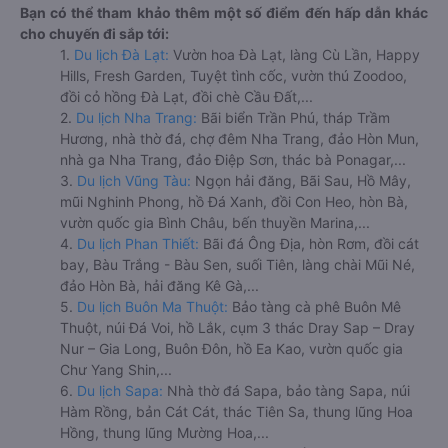
Bạn có thể tham khảo thêm một số điểm đến hấp dẫn khác
cho chuyến đi sắp tới:
1.
Du lịch Đà Lạt:
Vườn hoa Đà Lạt, làng Cù Lần, Happy
Hills, Fresh Garden, Tuyệt tình cốc, vườn thú Zoodoo,
đồi cỏ hồng Đà Lạt, đồi chè Cầu Đất,...
2.
Du lịch Nha Trang:
Bãi biển Trần Phú, tháp Trầm
Hương, nhà thờ đá, chợ đêm Nha Trang, đảo Hòn Mun,
nhà ga Nha Trang, đảo Điệp Sơn, thác bà Ponagar,...
3.
Du lịch Vũng Tàu:
Ngọn hải đăng, Bãi Sau, Hồ Mây,
mũi Nghinh Phong, hồ Đá Xanh, đồi Con Heo, hòn Bà,
vườn quốc gia Bình Châu, bến thuyền Marina,...
4.
Du lịch Phan Thiết:
Bãi đá Ông Địa, hòn Rơm, đồi cát
bay, Bàu Trắng - Bàu Sen, suối Tiên, làng chài Mũi Né,
đảo Hòn Bà, hải đăng Kê Gà,...
5.
Du lịch Buôn Ma Thuột:
Bảo tàng cà phê Buôn Mê
Thuột, núi Đá Voi, hồ Lắk, cụm 3 thác Dray Sap – Dray
Nur – Gia Long, Buôn Đôn, hồ Ea Kao, vườn quốc gia
Chư Yang Shin,...
6.
Du lịch Sapa:
Nhà thờ đá Sapa, bảo tàng Sapa, núi
Hàm Rồng, bản Cát Cát, thác Tiên Sa, thung lũng Hoa
Hồng, thung lũng Mường Hoa,...