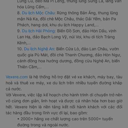
Lũng Cú, đèo Mã Pí Lèng, thung lũng Sủng Là, làng văn
hóa Lũng Cẩm,...
8.
Du lịch Mộc Châu:
Rừng thông Bản Áng, thung lũng
mận Nà Ka, đồi chè Mộc Châu, thác Dải Yếm, bản Pa
Phách, hang dơi, khu du lịch Happy Land,...
9.
Du lịch Hải Phòng:
Biển Đồ Sơn, đảo Hòn Dấu, vịnh
Lan Hạ, đảo Bạch Long Vỹ, núi Voi, khu di tích Tràng
Kênh,...
10.
Du lịch Nghệ An:
Biển Cửa Lò, đảo Lan Châu, vườn
quốc gia Pù Mát, đồi chè Thanh Chương, đảo Hòn Ngư,
cánh đồng hoa hướng dương, đồng cừu Nghệ An, biển
Thiên Cầm,...
Vexere.com
là hệ thống hỗ trợ đặt vé xe khách, máy bay, tàu
hoả và thuê xe máy, xe du lịch trên nhiều tuyến đường khắp
cả nước.
Với Vexere, việc lập kế hoạch cho hành trình di chuyển trở nên
vô cùng đơn giản, linh hoạt và được cá nhân hóa hơn bao giờ
hết. Vexere hiện là nền tảng kết nối hành khách với các đối
tác hàng đầu trong lĩnh vực đi lại, bao gồm:
• 2000+ hãng xe chất lượng cao trên 5000+ tuyến
đường trong và ngoài nước.