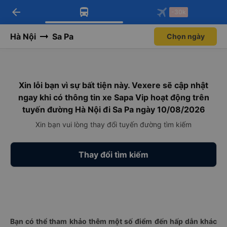
arrow_back
Tải app Vexere ngay!
Tải app Vexere
-30k
Mở app
Mở app
Nhận ưu đãi thành viên độc
-30k/ghế khi đặt vé máy bay qua
quyền
app
Hà Nội
Sa Pa
Chọn ngày
Xin lỗi bạn vì sự bất tiện này. Vexere sẽ cập nhật
ngay khi có thông tin xe Sapa Vip hoạt động trên
tuyến đường Hà Nội đi Sa Pa ngày 10/08/2026
Xin bạn vui lòng thay đổi tuyến đường tìm kiếm
Thay đổi tìm kiếm
Bạn có thể tham khảo thêm một số điểm đến hấp dẫn khác