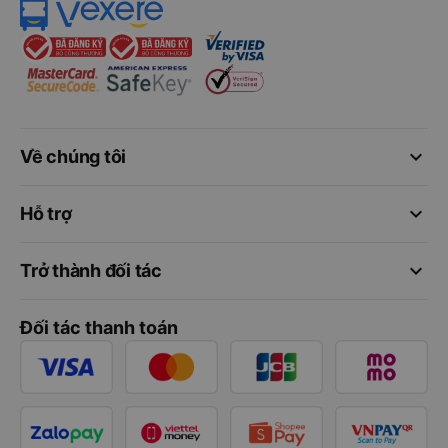
keyboard_arrow_down
Về chúng tôi
keyboard_arrow_down
Hỗ trợ
keyboard_arrow_down
Trở thành đối tác
Đối tác thanh toán