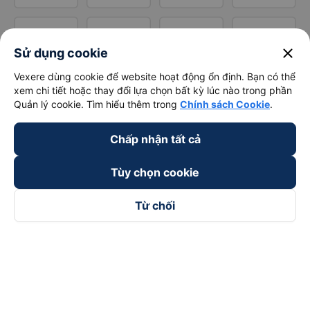
close
Sử dụng cookie
Vexere dùng cookie để website hoạt động ổn định. Bạn có thể
xem chi tiết hoặc thay đổi lựa chọn bất kỳ lúc nào trong phần
Quản lý cookie. Tìm hiểu thêm trong
Chính sách Cookie
.
Chấp nhận tất cả
Tùy chọn cookie
Từ chối
Theo dõi chúng tôi trên
Facebook
Tiktok
Youtube
Công ty TNHH Thương Mại Dịch Vụ Vexere