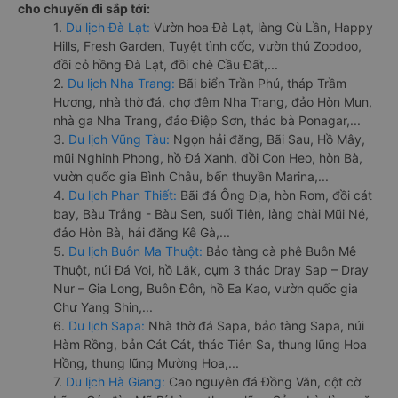
cho chuyến đi sắp tới:
1.
Du lịch Đà Lạt:
Vườn hoa Đà Lạt, làng Cù Lần, Happy
Hills, Fresh Garden, Tuyệt tình cốc, vườn thú Zoodoo,
đồi cỏ hồng Đà Lạt, đồi chè Cầu Đất,...
2.
Du lịch Nha Trang:
Bãi biển Trần Phú, tháp Trầm
Hương, nhà thờ đá, chợ đêm Nha Trang, đảo Hòn Mun,
nhà ga Nha Trang, đảo Điệp Sơn, thác bà Ponagar,...
3.
Du lịch Vũng Tàu:
Ngọn hải đăng, Bãi Sau, Hồ Mây,
mũi Nghinh Phong, hồ Đá Xanh, đồi Con Heo, hòn Bà,
vườn quốc gia Bình Châu, bến thuyền Marina,...
4.
Du lịch Phan Thiết:
Bãi đá Ông Địa, hòn Rơm, đồi cát
bay, Bàu Trắng - Bàu Sen, suối Tiên, làng chài Mũi Né,
đảo Hòn Bà, hải đăng Kê Gà,...
5.
Du lịch Buôn Ma Thuột:
Bảo tàng cà phê Buôn Mê
Thuột, núi Đá Voi, hồ Lắk, cụm 3 thác Dray Sap – Dray
Nur – Gia Long, Buôn Đôn, hồ Ea Kao, vườn quốc gia
Chư Yang Shin,...
6.
Du lịch Sapa:
Nhà thờ đá Sapa, bảo tàng Sapa, núi
Hàm Rồng, bản Cát Cát, thác Tiên Sa, thung lũng Hoa
Hồng, thung lũng Mường Hoa,...
7.
Du lịch Hà Giang:
Cao nguyên đá Đồng Văn, cột cờ