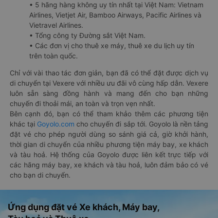
• 5 hãng hàng không uy tín nhất tại Việt Nam: Vietnam
Airlines, Vietjet Air, Bamboo Airways, Pacific Airlines và
Vietravel Airlines.
• Tổng công ty Đường sắt Việt Nam.
• Các đơn vị cho thuê xe máy, thuê xe du lịch uy tín
trên toàn quốc.
Chỉ với vài thao tác đơn giản, bạn đã có thể đặt được dịch vụ
di chuyển tại Vexere với nhiều ưu đãi vô cùng hấp dẫn. Vexere
luôn sẵn sàng đồng hành và mang đến cho bạn những
chuyến đi thoải mái, an toàn và trọn vẹn nhất.
Bên cạnh đó, bạn có thể tham khảo thêm các phương tiện
khác tại
Goyolo.com
cho chuyến đi sắp tới. Goyolo là nền tảng
đặt vé cho phép người dùng so sánh giá cả, giờ khởi hành,
thời gian di chuyển của nhiều phương tiện máy bay, xe khách
và tàu hoả. Hệ thống của Goyolo được liên kết trực tiếp với
các hãng máy bay, xe khách và tàu hoả, luôn đảm bảo có vé
cho bạn di chuyển.
Ứng dụng đặt vé Xe khách, Máy bay,