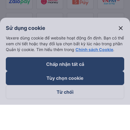
close
Sử dụng cookie
Vexere dùng cookie để website hoạt động ổn định. Bạn có thể
xem chi tiết hoặc thay đổi lựa chọn bất kỳ lúc nào trong phần
Quản lý cookie. Tìm hiểu thêm trong
Chính sách Cookie
.
Chấp nhận tất cả
Tùy chọn cookie
Từ chối
Theo dõi chúng tôi trên
Facebook
Tiktok
Youtube
Công ty TNHH Thương Mại Dịch Vụ Vexere