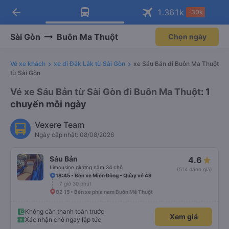
arrow_back
Tải app Vexere ngay!
Tải app Vexere
1.361
k
-30k
Mở app
Mở app
Nhận ưu đãi thành viên độc
-30k/ghế khi đặt vé máy bay qua
quyền
app
Sài Gòn
Buôn Ma Thuột
Chọn ngày
Vé xe khách
xe đi Đắk Lắk từ Sài Gòn
xe Sáu Bản đi Buôn Ma Thuột
từ Sài Gòn
Vé xe Sáu Bản từ Sài Gòn đi Buôn Ma Thuột
: 1
chuyến mỗi ngày
Vexere Team
Ngày cập nhật: 08/08/2026
Sáu Bản
4.6
Limousine giường nằm 34 chỗ
(514 đánh giá)
18:45 • Bến xe Miền Đông - Quầy vé 49
7 giờ 30 phút
02:15 • Bến xe phía nam Buôn Mê Thuột
Không cần thanh toán trước
Xem giá
Xác nhận chỗ ngay lập tức