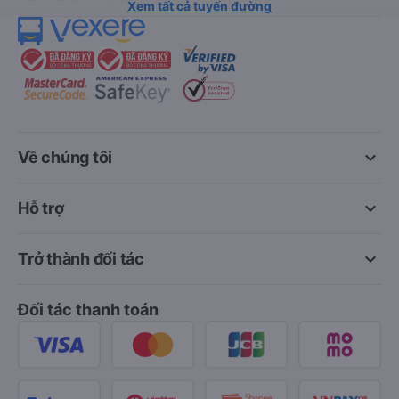
Xem tất cả tuyến đường
keyboard_arrow_down
Về chúng tôi
keyboard_arrow_down
Hỗ trợ
keyboard_arrow_down
Trở thành đối tác
Đối tác thanh toán