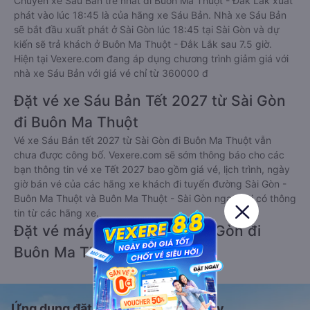
Chuyến xe Sáu Bản trễ nhất đi Buôn Ma Thuột - Đắk Lắk xuất
phát vào lúc 18:45 là của hãng xe Sáu Bản. Nhà xe Sáu Bản
sẽ bắt đầu xuất phát ở Sài Gòn lúc 18:45 tại Sài Gòn và dự
kiến sẽ trả khách ở Buôn Ma Thuột - Đắk Lắk sau 7.5 giờ.
Hiện tại Vexere.com đang áp dụng chương trình giảm giá với
nhà xe Sáu Bản với giá vé chỉ từ 360000 đ
Đặt vé xe Sáu Bản Tết 2027 từ Sài Gòn
đi Buôn Ma Thuột
Vé xe Sáu Bản tết 2027 từ Sài Gòn đi Buôn Ma Thuột vẫn
chưa được công bố. Vexere.com sẽ sớm thông báo cho các
bạn thông tin vé xe Tết 2027 bao gồm giá vé, lịch trình, ngày
giờ bán vé của các hãng xe khách đi tuyến đường Sài Gòn -
Buôn Ma Thuột và Buôn Ma Thuột - Sài Gòn ngay khi có thông
tin từ các hãng xe.
Đặt vé máy bay giá rẻ từ Sài Gòn đi
Buôn Ma Thuột
Ứng dụng đặt vé Xe khách, Máy bay,