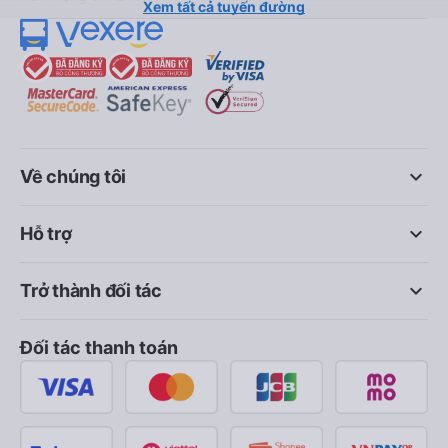
Xem tất cả tuyến đường
keyboard_arrow_down
Về chúng tôi
keyboard_arrow_down
Hỗ trợ
keyboard_arrow_down
Trở thành đối tác
Đối tác thanh toán