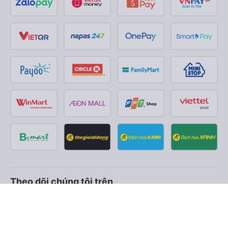
Theo dõi chúng tôi trên
Facebook
Tiktok
Youtube
Công ty TNHH Thương Mại Dịch Vụ Vexere