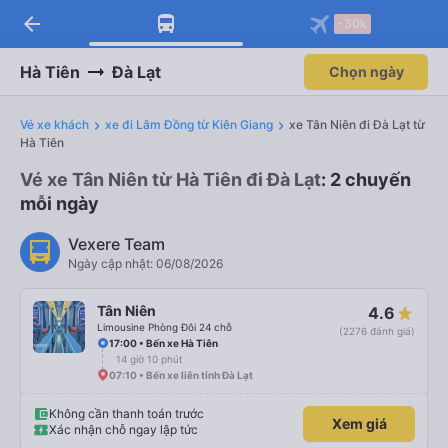
arrow_back
Tải app Vexere ngay!
Tải app Vexere
-30k
Mở app
Mở app
Nhận ưu đãi thành viên độc
-30k/ghế khi đặt vé máy bay qua
quyền
app
Hà Tiên
Đà Lạt
Chọn ngày
Vé xe khách
xe đi Lâm Đồng từ Kiên Giang
xe Tân Niên đi Đà Lạt từ
Hà Tiên
Vé xe Tân Niên từ Hà Tiên đi Đà Lạt
: 2 chuyến
mỗi ngày
Vexere Team
Ngày cập nhật: 06/08/2026
Tân Niên
4.6
Limousine Phòng Đôi 24 chỗ
(2276 đánh giá)
17:00 • Bến xe Hà Tiên
14 giờ 10 phút
07:10 • Bến xe liên tỉnh Đà Lạt
Không cần thanh toán trước
Xem giá
Xác nhận chỗ ngay lập tức