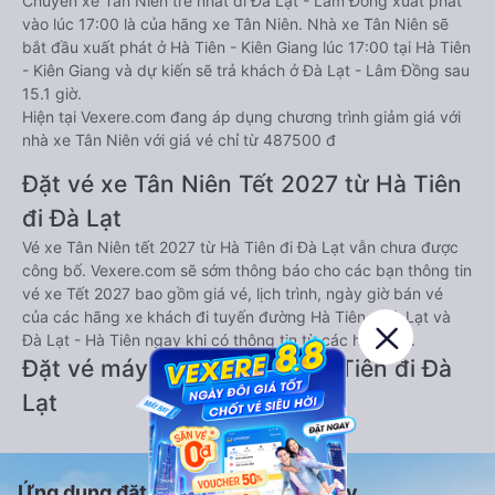
Chuyến xe Tân Niên trễ nhất đi Đà Lạt - Lâm Đồng xuất phát
vào lúc 17:00 là của hãng xe Tân Niên. Nhà xe Tân Niên sẽ
bắt đầu xuất phát ở Hà Tiên - Kiên Giang lúc 17:00 tại Hà Tiên
- Kiên Giang và dự kiến sẽ trả khách ở Đà Lạt - Lâm Đồng sau
15.1 giờ.
Hiện tại Vexere.com đang áp dụng chương trình giảm giá với
nhà xe Tân Niên với giá vé chỉ từ 487500 đ
Đặt vé xe Tân Niên Tết 2027 từ Hà Tiên
đi Đà Lạt
Vé xe Tân Niên tết 2027 từ Hà Tiên đi Đà Lạt vẫn chưa được
công bố. Vexere.com sẽ sớm thông báo cho các bạn thông tin
vé xe Tết 2027 bao gồm giá vé, lịch trình, ngày giờ bán vé
của các hãng xe khách đi tuyến đường Hà Tiên - Đà Lạt và
Đà Lạt - Hà Tiên ngay khi có thông tin từ các hãng xe.
Đặt vé máy bay giá rẻ từ Hà Tiên đi Đà
Lạt
Ứng dụng đặt vé Xe khách, Máy bay,