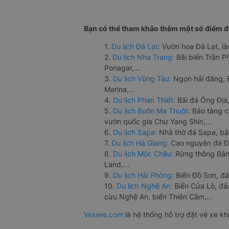
Bạn có thể tham khảo thêm một số điểm đế
1.
Du lịch Đà Lạt:
Vườn hoa Đà Lạt, là
2.
Du lịch Nha Trang:
Bãi biển Trần 
Ponagar,...
3.
Du lịch Vũng Tàu:
Ngọn hải đăng, 
Marina,...
4.
Du lịch Phan Thiết:
Bãi đá Ông Địa,
5.
Du lịch Buôn Ma Thuột:
Bảo tàng c
vườn quốc gia Chư Yang Shin,...
6.
Du lịch Sapa:
Nhà thờ đá Sapa, bả
7.
Du lịch Hà Giang:
Cao nguyên đá Đồ
8.
Du lịch Mộc Châu:
Rừng thông Bản 
Land,...
9.
Du lịch Hải Phòng:
Biển Đồ Sơn, đả
10.
Du lịch Nghệ An:
Biển Cửa Lò, đ
cừu Nghệ An, biển Thiên Cầm,...
Vexere.com
là hệ thống hỗ trợ đặt vé xe k