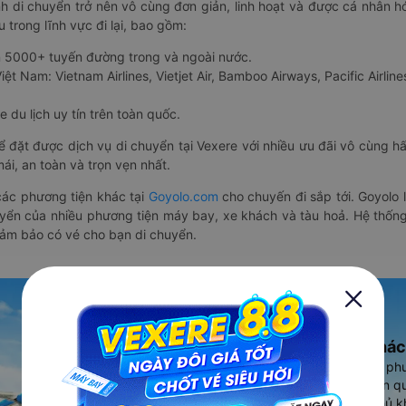
nh di chuyển trở nên vô cùng đơn giản, linh hoạt và được cá nhân h
 trong lĩnh vực đi lại, bao gồm:
n 5000+ tuyến đường trong và ngoài nước.
ệt Nam: Vietnam Airlines, Vietjet Air, Bamboo Airways, Pacific Airlines
 du lịch uy tín trên toàn quốc.
thể đặt được dịch vụ di chuyển tại Vexere với nhiều ưu đãi vô cùng 
i, an toàn và trọn vẹn nhất.
ác phương tiện khác tại
Goyolo.com
cho chuyến đi sắp tới. Goyolo
huyển của nhiều phương tiện máy bay, xe khách và tàu hoả. Hệ thống
đảm bảo có vé cho bạn di chuyển.
Ứng dụng đặt vé Xe khác
Vexere - ứng dụng đặt vé đa ph
cao, 5000+ tuyến đường toàn qu
vụ thuê xe máy, xe du lịch phủ k