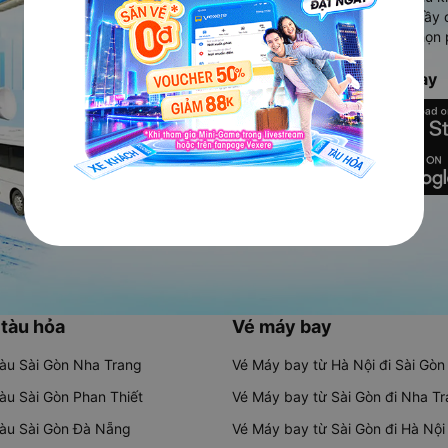
Ứng dụng hiển thị thông tin đầy 
người dùng so sánh và lựa chọn 
chóng và phù hợp nhất.
Tải ứng dụng Vexere ngay
 tàu hỏa
Vé máy bay
tàu Sài Gòn Nha Trang
Vé Máy bay từ Hà Nội đi Sài Gòn
tàu Sài Gòn Phan Thiết
Vé Máy bay từ Sài Gòn đi Nha T
tàu Sài Gòn Đà Nẵng
Vé Máy bay từ Sài Gòn đi Hà Nội