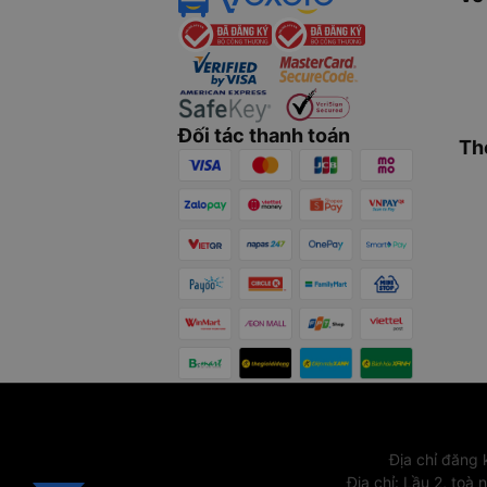
Đối tác thanh toán
Th
Địa chỉ đăng
Địa chỉ
:
Lầu 2, toà 