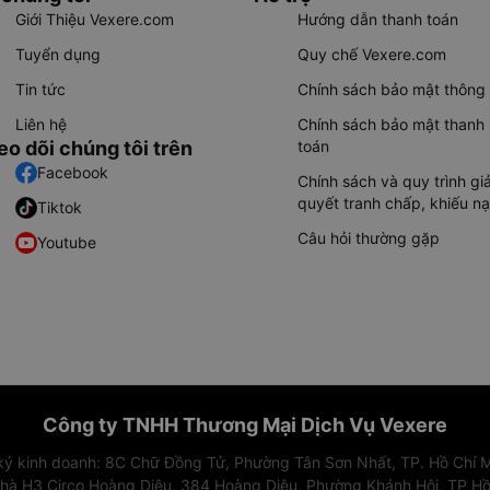
Giới Thiệu Vexere.com
Hướng dẫn thanh toán
Tuyển dụng
Quy chế Vexere.com
Tin tức
Chính sách bảo mật thông 
Liên hệ
Chính sách bảo mật thanh
eo dõi chúng tôi trên
toán
Facebook
Chính sách và quy trình giả
quyết tranh chấp, khiếu nạ
Tiktok
Câu hỏi thường gặp
Youtube
Công ty TNHH Thương Mại Dịch Vụ Vexere
 ký kinh doanh: 8C Chữ Đồng Tử, Phường Tân Sơn Nhất, TP. Hồ Chí M
nhà H3 Circo Hoàng Diệu, 384 Hoàng Diệu, Phường Khánh Hội, TP Hồ