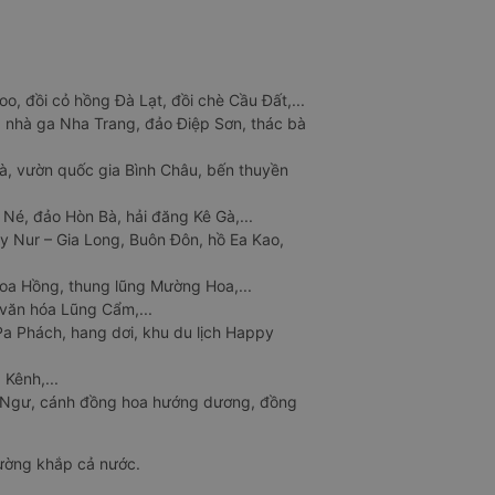
o, đồi cỏ hồng Đà Lạt, đồi chè Cầu Đất,...
 nhà ga Nha Trang, đảo Điệp Sơn, thác bà
à, vườn quốc gia Bình Châu, bến thuyền
 Né, đảo Hòn Bà, hải đăng Kê Gà,...
y Nur – Gia Long, Buôn Đôn, hồ Ea Kao,
Hoa Hồng, thung lũng Mường Hoa,...
văn hóa Lũng Cẩm,...
a Phách, hang dơi, khu du lịch Happy
 Kênh,...
n Ngư, cánh đồng hoa hướng dương, đồng
đường khắp cả nước.