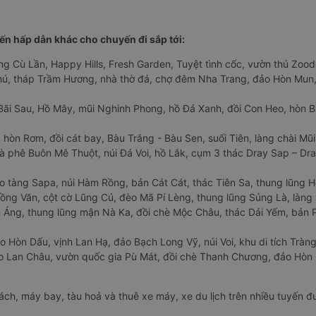
n hấp dẫn khác cho chuyến đi sắp tới:
ng Cù Lần, Happy Hills, Fresh Garden, Tuyệt tình cốc, vườn thú Zoodo
Phú, tháp Trầm Hương, nhà thờ đá, chợ đêm Nha Trang, đảo Hòn Mun,
Bãi Sau, Hồ Mây, mũi Nghinh Phong, hồ Đá Xanh, đồi Con Heo, hòn B
 hòn Rơm, đồi cát bay, Bàu Trắng - Bàu Sen, suối Tiên, làng chài Mũi
à phê Buôn Mê Thuột, núi Đá Voi, hồ Lắk, cụm 3 thác Dray Sap – Dra
o tàng Sapa, núi Hàm Rồng, bản Cát Cát, thác Tiên Sa, thung lũng 
ng Văn, cột cờ Lũng Cú, đèo Mã Pí Lèng, thung lũng Sủng Là, làng 
Áng, thung lũng mận Nà Ka, đồi chè Mộc Châu, thác Dải Yếm, bản P
o Hòn Dấu, vịnh Lan Hạ, đảo Bạch Long Vỹ, núi Voi, khu di tích Tràng
ảo Lan Châu, vườn quốc gia Pù Mát, đồi chè Thanh Chương, đảo Hò
hách, máy bay, tàu hoả và thuê xe máy, xe du lịch trên nhiều tuyến 