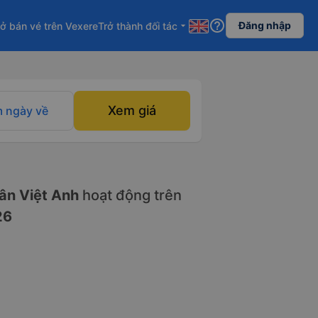
help_outline
Đăng nhập
ở bán vé trên Vexere
Trở thành đối tác
arrow_drop_down
Xem giá
 ngày về
ân Việt Anh
hoạt động trên
26