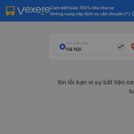
Cam kết hoàn 150% nếu nhà xe

không cung cấp dịch vụ vận chuyển (*)
in
Nơi xuất phát
import_export
Xin lỗi bạn vì sự bất tiện n
t