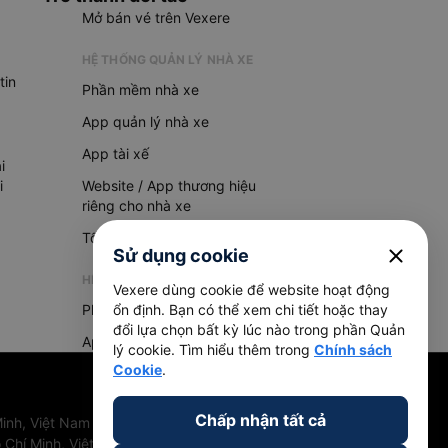
Mở bán vé trên Vexere
HỆ THỐNG QUẢN LÝ NHÀ XE
tin
Phần mềm nhà xe
App quản lý nhà xe
App tài xế
i
i
Website / App thương hiệu
riêng cho nhà xe
Tổng đài AI
close
Sử dụng cookie
HỆ THỐNG QUẢN LÝ HÀNG HOÁ
Vexere dùng cookie để website hoạt động
Phần mềm quản lý hàng hoá
ổn định. Bạn có thể xem chi tiết hoặc thay
đổi lựa chọn bất kỳ lúc nào trong phần Quản
App quản lý hàng hoá
lý cookie. Tìm hiểu thêm trong
Chính sách
Cookie
.
Chấp nhận tất cả
inh, Việt Nam
 Chí Minh, Việt Nam