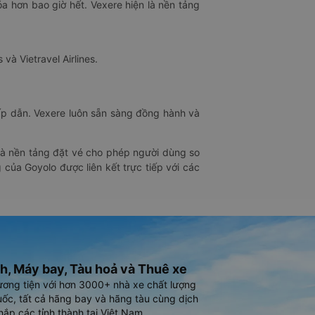
óa hơn bao giờ hết. Vexere hiện là nền tảng
 và Vietravel Airlines.
hấp dẫn. Vexere luôn sẵn sàng đồng hành và
 là nền tảng đặt vé cho phép người dùng so
 của Goyolo được liên kết trực tiếp với các
h, Máy bay, Tàu hoả và Thuê xe
ương tiện với hơn 3000+ nhà xe chất lượng
ốc, tất cả hãng bay và hãng tàu cùng dịch
hắp các tỉnh thành tại Việt Nam.