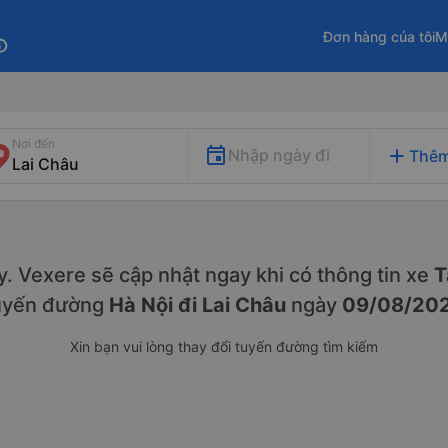
Đơn hàng của tôi
M
fo
Nơi đến
add
Nhập ngày đi
Thêm
ày. Vexere sẽ cập nhật ngay khi có thông tin xe
T
uyến đường
Hà Nội đi Lai Châu
ngày
09/08/20
Xin bạn vui lòng thay đổi tuyến đường tìm kiếm