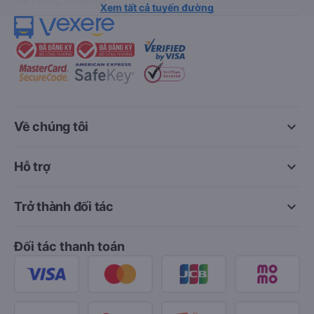
Xem tất cả tuyến đường
keyboard_arrow_down
Về chúng tôi
keyboard_arrow_down
Hỗ trợ
keyboard_arrow_down
Trở thành đối tác
Đối tác thanh toán