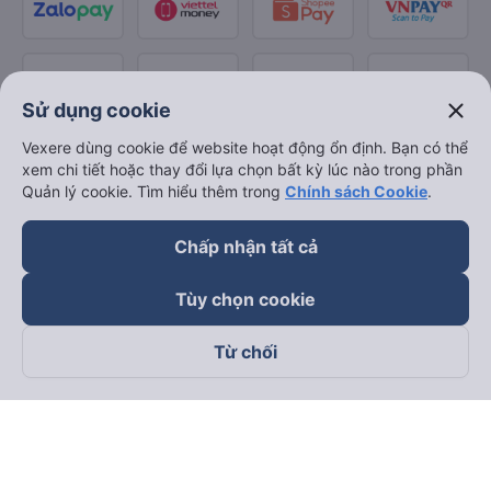
close
Sử dụng cookie
Vexere dùng cookie để website hoạt động ổn định. Bạn có thể
xem chi tiết hoặc thay đổi lựa chọn bất kỳ lúc nào trong phần
Quản lý cookie. Tìm hiểu thêm trong
Chính sách Cookie
.
Chấp nhận tất cả
Tùy chọn cookie
Từ chối
Theo dõi chúng tôi trên
Facebook
Tiktok
Youtube
Công ty TNHH Thương Mại Dịch Vụ Vexere