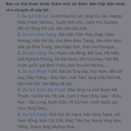
Bạn có thể tham khảo thêm một số điểm đến hấp dẫn khác
cho chuyến đi sắp tới:
1.
Du lịch Đà Lạt:
Vườn hoa Đà Lạt, làng Cù Lần, Happy
Hills, Fresh Garden, Tuyệt tình cốc, vườn thú Zoodoo,
đồi cỏ hồng Đà Lạt, đồi chè Cầu Đất,...
2.
Du lịch Nha Trang:
Bãi biển Trần Phú, tháp Trầm
Hương, nhà thờ đá, chợ đêm Nha Trang, đảo Hòn Mun,
nhà ga Nha Trang, đảo Điệp Sơn, thác bà Ponagar,...
3.
Du lịch Vũng Tàu:
Ngọn hải đăng, Bãi Sau, Hồ Mây,
mũi Nghinh Phong, hồ Đá Xanh, đồi Con Heo, hòn Bà,
vườn quốc gia Bình Châu, bến thuyền Marina,...
4.
Du lịch Phan Thiết:
Bãi đá Ông Địa, hòn Rơm, đồi cát
bay, Bàu Trắng - Bàu Sen, suối Tiên, làng chài Mũi Né,
đảo Hòn Bà, hải đăng Kê Gà,...
5.
Du lịch Buôn Ma Thuột:
Bảo tàng cà phê Buôn Mê
Thuột, núi Đá Voi, hồ Lắk, cụm 3 thác Dray Sap – Dray
Nur – Gia Long, Buôn Đôn, hồ Ea Kao, vườn quốc gia
Chư Yang Shin,...
6.
Du lịch Sapa:
Nhà thờ đá Sapa, bảo tàng Sapa, núi
Hàm Rồng, bản Cát Cát, thác Tiên Sa, thung lũng Hoa
Hồng, thung lũng Mường Hoa,...