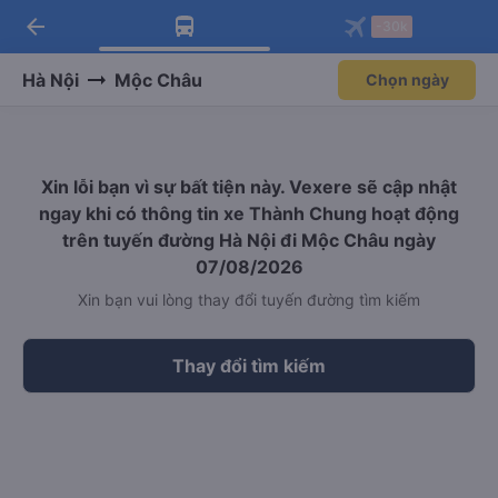
arrow_back
Tải app Vexere ngay!
Tải app Vexere
-30k
Mở app
Mở app
Nhận ưu đãi thành viên độc
-30k/ghế khi đặt vé máy bay qua
quyền
app
Hà Nội
Mộc Châu
Chọn ngày
Xin lỗi bạn vì sự bất tiện này. Vexere sẽ cập nhật
ngay khi có thông tin xe Thành Chung hoạt động
trên tuyến đường Hà Nội đi Mộc Châu ngày
07/08/2026
Xin bạn vui lòng thay đổi tuyến đường tìm kiếm
Thay đổi tìm kiếm