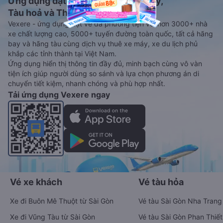
Ứng dụng đặt vé Xe khách, Máy bay,
Tàu hoả và Thuê xe
Vexere - ứng dụng đặt vé đa phương tiện với hơn 3000+ nhà
xe chất lượng cao, 5000+ tuyến đường toàn quốc, tất cả hãng
bay và hãng tàu cùng dịch vụ thuê xe máy, xe du lịch phủ
khắp các tỉnh thành tại Việt Nam.
Ứng dụng hiển thị thông tin đầy đủ, minh bạch cùng vô vàn
tiện ích giúp người dùng so sánh và lựa chọn phương án di
chuyển tiết kiệm, nhanh chóng và phù hợp nhất.
Tải ứng dụng Vexere ngay
Vé xe khách
Vé tàu hỏa
Xe đi Buôn Mê Thuột từ Sài Gòn
Vé tàu Sài Gòn Nha Trang
Xe đi Vũng Tàu từ Sài Gòn
Vé tàu Sài Gòn Phan Thiết