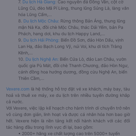
7.
Du lịch Hà Giang:
Cao nguyên đá Đồng Văn, cột cờ
Lũng Cú, đèo Mã Pí Lèng, thung lũng Sủng Là, làng văn
hóa Lũng Cẩm,...
8.
Du lịch Mộc Châu:
Rừng thông Bản Áng, thung lũng
mận Nà Ka, đồi chè Mộc Châu, thác Dải Yếm, bản Pa
Phách, hang dơi, khu du lịch Happy Land,...
9.
Du lịch Hải Phòng:
Biển Đồ Sơn, đảo Hòn Dấu, vịnh
Lan Hạ, đảo Bạch Long Vỹ, núi Voi, khu di tích Tràng
Kênh,...
10.
Du lịch Nghệ An:
Biển Cửa Lò, đảo Lan Châu, vườn
quốc gia Pù Mát, đồi chè Thanh Chương, đảo Hòn Ngư,
cánh đồng hoa hướng dương, đồng cừu Nghệ An, biển
Thiên Cầm,...
Vexere.com
là hệ thống hỗ trợ đặt vé xe khách, máy bay, tàu
hoả và thuê xe máy, xe du lịch trên nhiều tuyến đường khắp
cả nước.
Với Vexere, việc lập kế hoạch cho hành trình di chuyển trở nên
vô cùng đơn giản, linh hoạt và được cá nhân hóa hơn bao giờ
hết. Vexere hiện là nền tảng kết nối hành khách với các đối
tác hàng đầu trong lĩnh vực đi lại, bao gồm:
• 2000+ hãng xe chất lượng cao trên 5000+ tuyến