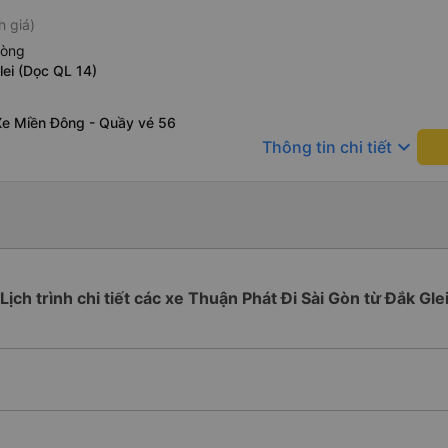
h giá)
hòng
lei (Dọc QL 14)
Xe Miền Đông - Quầy vé 56
keyboard_arrow_down
Thông tin chi tiết
Lịch trình chi tiết các xe Thuận Phát Đi Sài Gòn từ Đắk Gle