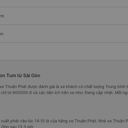
ình
òn
Kon Tum từ Sài Gòn
5 xe Thuận Phát được đánh giá là xe khách có chất lượng Trung bình 
é chỉ từ 600000 đ và các tiện ích trên xe như: Đang cập nhật. Mỗi n
xuất phát vào lúc 14:10 là của hãng xe Thuận Phát. Nhà xe Thuận Ph
i Gòn sau 13.3 giờ.