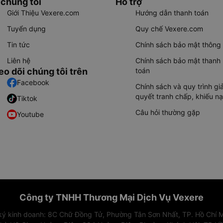
 chúng tôi
Hỗ trợ
Giới Thiệu Vexere.com
Hướng dẫn thanh toán
Tuyển dụng
Quy chế Vexere.com
Tin tức
Chính sách bảo mật thông 
Liên hệ
Chính sách bảo mật thanh
eo dõi chúng tôi trên
toán
Facebook
Chính sách và quy trình giả
quyết tranh chấp, khiếu nạ
Tiktok
Câu hỏi thường gặp
Youtube
Công ty TNHH Thương Mại Dịch Vụ Vexere
 ký kinh doanh: 8C Chữ Đồng Tử, Phường Tân Sơn Nhất, TP. Hồ Chí M