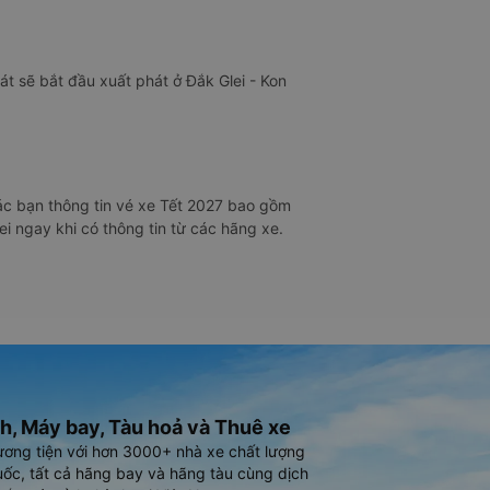
t sẽ bắt đầu xuất phát ở Đắk Glei - Kon
ác bạn thông tin vé xe Tết 2027 bao gồm
ei ngay khi có thông tin từ các hãng xe.
h, Máy bay, Tàu hoả và Thuê xe
ương tiện với hơn 3000+ nhà xe chất lượng
ốc, tất cả hãng bay và hãng tàu cùng dịch