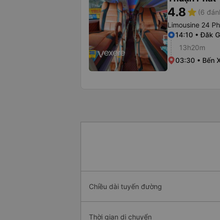
4.8
star
(6 đán
Limousine 24 P
14:10 • Đăk G
13h20m
03:30 • Bến 
Chiều dài tuyến đường
Thời gian di chuyển