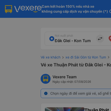
Cam kết hoàn 150% nếu nhà xe

không cung cấp dịch vụ vận chuyển (*)
in
Nơi xuất phát
import_export
Vé xe khách
xe đi Sài Gòn từ Kon Tum
Vé xe Thuận Phát từ Đắk Glei - K
Vexere Team
Ngày cập nhật: 07/08/2026
Chọn ngày đi để xem giá vé, số ghế t
info
Thuận Phát