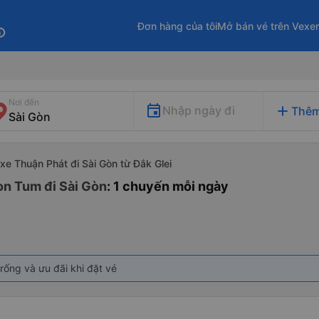
Đơn hàng của tôi
Mở bán vé trên Vexe
fo
Nơi đến
add
Nhập ngày đi
Thêm
xe Thuận Phát đi Sài Gòn từ Đắk Glei
on Tum đi Sài Gòn
: 1 chuyến mỗi ngày
rống và ưu đãi khi đặt vé