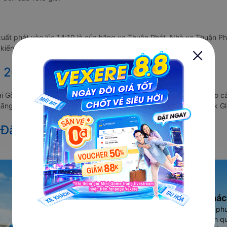
uất phát vào lúc 14:10 là của hãng xe Thuận Phát. Nhà xe Thuận Phá
kiến sẽ trả khách ở Sài Gòn sau 13.3 giờ.
 2027 từ Đắk Glei đi Sài Gòn
 Sài Gòn vẫn chưa được công bố. Vexere.com sẽ sớm thông báo cho c
 hãng xe khách đi tuyến đường Đắk Glei - Sài Gòn và Sài Gòn - Đắk Gl
 Đắk Glei đi Sài Gòn
Ứng dụng đặt vé Xe khác
Vexere - ứng dụng đặt vé đa ph
cao, 5000+ tuyến đường toàn qu