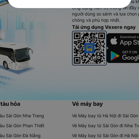
vụ thuê xe máy, xe du lịch phủ k
Ứng dụng hiển thị thông tin đầy 
người dùng so sánh và lựa chọn 
chóng và phù hợp nhất.
Tải ứng dụng Vexere ngay
 tàu hỏa
Vé máy bay
tàu Sài Gòn Nha Trang
Vé Máy bay từ Hà Nội đi Sài Gòn
tàu Sài Gòn Phan Thiết
Vé Máy bay từ Sài Gòn đi Nha T
tàu Sài Gòn Đà Nẵng
Vé Máy bay từ Sài Gòn đi Hà Nội