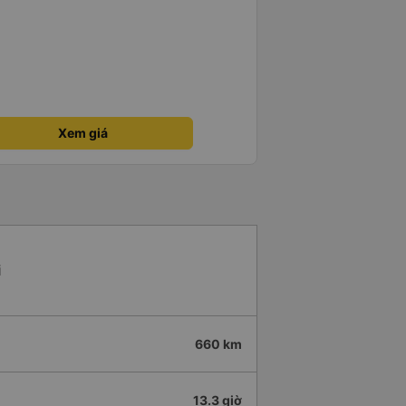
Xem giá
i
660 km
13.3 giờ