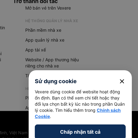
Trở thành đối tác
Mở bán vé trên Vexere
HỆ THỐNG QUẢN LÝ NHÀ XE
tin
Phần mềm nhà xe
App quản lý nhà xe
App tài xế
i
i
Website / App thương hiệu
riêng cho nhà xe
Tổng đài AI
close
Sử dụng cookie
HỆ THỐNG QUẢN LÝ HÀNG HOÁ
Vexere dùng cookie để website hoạt động
ổn định. Bạn có thể xem chi tiết hoặc thay
Phần mềm quản lý hàng hoá
đổi lựa chọn bất kỳ lúc nào trong phần Quản
App quản lý hàng hoá
lý cookie. Tìm hiểu thêm trong
Chính sách
Cookie
.
Chấp nhận tất cả
inh, Việt Nam