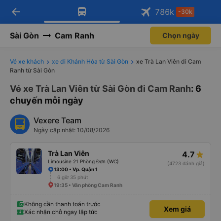
arrow_back
Tải app Vexere ngay!
Tải app Vexere
786
k
-30k
Mở app
Mở app
Nhận ưu đãi thành viên độc
-30k/ghế khi đặt vé máy bay qua
quyền
app
Sài Gòn
Cam Ranh
Chọn ngày
Vé xe khách
xe đi Khánh Hòa từ Sài Gòn
xe Trà Lan Viên đi Cam
Ranh từ Sài Gòn
Vé xe Trà Lan Viên từ Sài Gòn đi Cam Ranh
: 6
chuyến mỗi ngày
Vexere Team
Ngày cập nhật: 10/08/2026
Trà Lan Viên
4.7
Limousine 21 Phòng Đơn (WC)
(4723 đánh giá)
13:00 • Vp. Quận 1
6 giờ 35 phút
19:35 • Văn phòng Cam Ranh
Không cần thanh toán trước
Xem giá
Xác nhận chỗ ngay lập tức