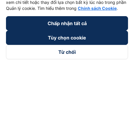
xem chi tiết hoặc thay đổi lựa chọn bất kỳ lúc nào trong phần
Quản lý cookie. Tìm hiểu thêm trong
Chính sách Cookie
.
Chấp nhận tất cả
Tùy chọn cookie
Từ chối
Theo dõi chúng tôi trên
Facebook
Tiktok
Youtube
Công ty TNHH Thương Mại Dịch Vụ Vexere
Địa chỉ đăng ký kinh doanh: 8C Chữ Đồng Tử, Phường Tân
Sơn Nhất, TP. Hồ Chí Minh, Việt Nam
Địa chỉ
:
Lầu 2, toà nhà H3 Circo Hoàng Diệu, 384 Hoàng Diệu,
Phường Khánh Hội, TP Hồ Chí Minh, Việt Nam
Tầng 3, toà nhà 101 Láng Hạ, 101 Láng Hạ, Phường Láng, TP.
Hà Nội, Việt Nam