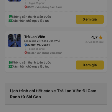
6 giờ 35 phút
05:25 • Văn phòng Cam Ranh
Không cần thanh toán trước
Xem giá
Xác nhận chỗ ngay lập tức
star_rate
Trà Lan Viên
4.7
Limousine 21 Phòng Đơn (WC)
(4723 đánh giá)
23:00 • Vp. Quận 1
6 giờ 35 phút
05:35 • Văn phòng Cam Ranh
Không cần thanh toán trước
Xem giá
Xác nhận chỗ ngay lập tức
Lịch trình chi tiết các xe Trà Lan Viên Đi Cam
Ranh từ Sài Gòn