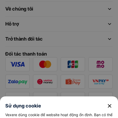
keyboard_arrow_down
Về chúng tôi
keyboard_arrow_down
Hỗ trợ
keyboard_arrow_down
Trở thành đối tác
Đối tác thanh toán
close
Sử dụng cookie
Vexere dùng cookie để website hoạt động ổn định. Bạn có thể