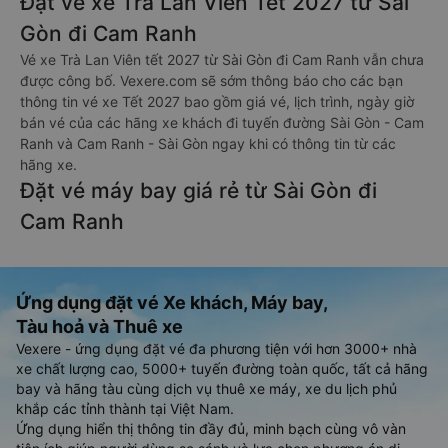
Đặt vé xe Trà Lan Viên Tết 2027 từ Sài
Gòn đi Cam Ranh
Vé xe Trà Lan Viên tết 2027 từ Sài Gòn đi Cam Ranh vẫn chưa
được công bố. Vexere.com sẽ sớm thông báo cho các bạn
thông tin vé xe Tết 2027 bao gồm giá vé, lịch trình, ngày giờ
bán vé của các hãng xe khách đi tuyến đường Sài Gòn - Cam
Ranh và Cam Ranh - Sài Gòn ngay khi có thông tin từ các
hãng xe.
Đặt vé máy bay giá rẻ từ Sài Gòn đi
Cam Ranh
Ứng dụng đặt vé Xe khách, Máy bay,
Tàu hoả và Thuê xe
Vexere - ứng dụng đặt vé đa phương tiện với hơn 3000+ nhà
xe chất lượng cao, 5000+ tuyến đường toàn quốc, tất cả hãng
bay và hãng tàu cùng dịch vụ thuê xe máy, xe du lịch phủ
khắp các tỉnh thành tại Việt Nam.
Ứng dụng hiển thị thông tin đầy đủ, minh bạch cùng vô vàn