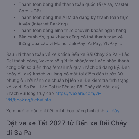
Thanh toán bằng thẻ thanh toán quốc tế (Visa, Master
Card, JCB).
Thanh toán bằng thẻ ATM đã đăng ký thanh toán trực
tuyến (Internet Banking).
Thanh toán bằng hình thức chuyển khoản ngân hàng.
Bên cạnh đó, quý khách cũng có thể thanh toán vé
thông qua các ví Momo, ZaloPay, AirPay, VNPay,…
Sau khi thanh toán vé xe khách Bến xe Bãi Cháy Sa Pa - Lào
Cai thành công, Vexere sẽ gửi tin nhắn/email xác nhận thành
công đến số điện thoại/email mà quý khách đã đăng ký. Đến
ngày đi, quý khách vui lòng có mặt tại điểm đón trước 30
phút giờ khởi hành để chuẩn bị lên xe. Để kiểm tra tình trạng
vé xe đi Sa Pa - Lào Cai từ Bến xe Bãi Cháy đã đặt, quý
khách vui lòng truy cập
https://vexere.com/vi-
VN/booking/ticketinfo
Xem hướng dẫn chi tiết, minh họa bằng hình ảnh
tại đây.
Đặt vé xe Tết 2027 từ Bến xe Bãi Cháy
đi Sa Pa