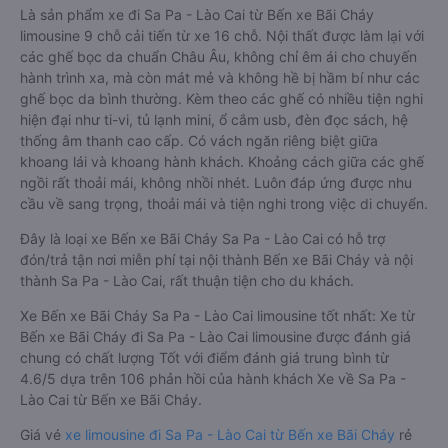
Là sản phẩm xe đi Sa Pa - Lào Cai từ Bến xe Bãi Cháy
limousine 9 chỗ cải tiến từ xe 16 chỗ. Nội thất được làm lại với
các ghế bọc da chuẩn Châu Âu, không chỉ êm ái cho chuyến
hành trình xa, mà còn mát mẻ và không hề bị hầm bí như các
ghế bọc da bình thường. Kèm theo các ghế có nhiều tiện nghi
hiện đại như ti-vi, tủ lạnh mini, ổ cắm usb, đèn đọc sách, hệ
thống âm thanh cao cấp. Có vách ngăn riêng biệt giữa
khoang lái và khoang hành khách. Khoảng cách giữa các ghế
ngồi rất thoải mái, không nhồi nhét. Luôn đáp ứng được nhu
cầu về sang trọng, thoải mái và tiện nghi trong việc di chuyển.
Đây là loại xe Bến xe Bãi Cháy Sa Pa - Lào Cai có hỗ trợ
đón/trả tận nơi miễn phí tại nội thành Bến xe Bãi Cháy và nội
thành Sa Pa - Lào Cai, rất thuận tiện cho du khách.
Xe Bến xe Bãi Cháy Sa Pa - Lào Cai limousine tốt nhất: Xe từ
Bến xe Bãi Cháy đi Sa Pa - Lào Cai limousine được đánh giá
chung có chất lượng Tốt với điểm đánh giá trung bình từ
4.6/5 dựa trên 106 phản hồi của hành khách Xe về Sa Pa -
Lào Cai từ Bến xe Bãi Cháy.
Giá vé
xe limousine đi Sa Pa - Lào Cai từ Bến xe Bãi Cháy
rẻ