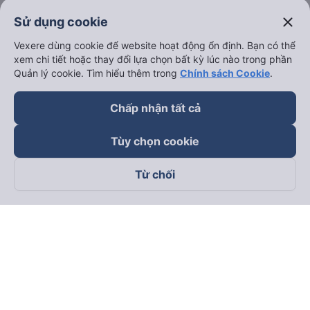
close
Sử dụng cookie
keyboard_arrow_down
Hỗ trợ
Vexere dùng cookie để website hoạt động ổn định. Bạn có thể
xem chi tiết hoặc thay đổi lựa chọn bất kỳ lúc nào trong phần
keyboard_arrow_down
Trở thành đối tác
Quản lý cookie. Tìm hiểu thêm trong
Chính sách Cookie
.
Đối tác thanh toán
Chấp nhận tất cả
Tùy chọn cookie
Từ chối