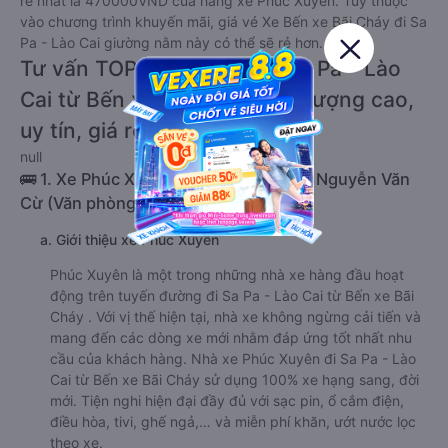
rẻ nhất là 470000VND của hãng xe Phúc Xuyên. Tùy thuộc
vào chương trình khuyến mãi, giá vé Xe Bến xe Bãi Cháy đi Sa
Pa - Lào Cai giường nằm này có thể sẽ rẻ hơn.
Tư vấn TOP 2 xe khách đi Sa Pa - Lào
Cai từ Bến xe Bãi Cháy chất lượng cao,
uy tín, giá rẻ nhất 08/2026
null
🚌 1. Xe Phúc Xuyên khởi hành tại 239 Nguyễn Văn
Cừ (Văn phòng Hạ Long)
a. Giới thiệu xe Phúc Xuyên
Phúc Xuyên là một trong những nhà xe hàng đầu hoạt
động trên tuyến đường đi Sa Pa - Lào Cai từ Bến xe Bãi
Cháy . Với vị thế hiện tại, nhà xe không ngừng cải tiến và
mang đến các dòng xe mới nhằm đáp ứng tốt nhất nhu
cầu của khách hàng. Nhà xe Phúc Xuyên đi Sa Pa - Lào
Cai từ Bến xe Bãi Cháy sử dụng 100% xe hạng sang, đời
mới. Tiện nghi hiện đại đầy đủ với sạc pin, ổ cắm điện,
điều hòa, tivi, ghế ngả,… và miễn phí khăn, ướt nước lọc
theo xe.