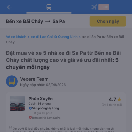
arrow_back
Tải app Vexere ngay!
Tải app Vexere
-30k
Mở app
Mở app
Nhận ưu đãi thành viên độc
-30k/ghế khi đặt vé máy bay qua
quyền
app
Bến xe Bãi Cháy
Sa Pa
Chọn ngày
Vé xe khách
xe đi Lào Cai từ Quảng Ninh
xe đi Sa Pa từ Bến xe Bãi
Cháy
Đặt mua vé xe 5 nhà xe đi Sa Pa từ Bến xe Bãi
Cháy chất lượng cao và giá vé ưu đãi nhất
: 5
chuyến mỗi ngày
Vexere Team
Ngày cập nhật: 08/08/2026
Phúc Xuyên
4.7
Cabin 34 phòng
(945 đánh giá)
Văn phòng Hạ Long
8 giờ 10 phút
Bến xe Hà Sơn SaPa
Xe buýt là loại tiêu chuẩn, không phải là loại mới nhất, nhưng dịch vụ thì