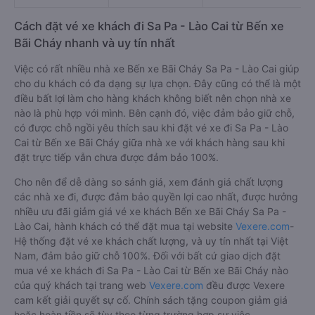
Cách đặt vé xe khách đi Sa Pa - Lào Cai từ Bến xe
Bãi Cháy nhanh và uy tín nhất
Việc có rất nhiều nhà xe Bến xe Bãi Cháy Sa Pa - Lào Cai giúp
cho du khách có đa dạng sự lựa chọn. Đây cũng có thể là một
điều bất lợi làm cho hàng khách không biết nên chọn nhà xe
nào là phù hợp với mình. Bên cạnh đó, việc đảm bảo giữ chỗ,
có được chỗ ngồi yêu thích sau khi đặt vé xe đi Sa Pa - Lào
Cai từ Bến xe Bãi Cháy giữa nhà xe với khách hàng sau khi
đặt trực tiếp vẫn chưa được đảm bảo 100%.
Cho nên để dễ dàng so sánh giá, xem đánh giá chất lượng
các nhà xe đi, được đảm bảo quyền lợi cao nhất, được hưởng
nhiều ưu đãi giảm giá vé xe khách Bến xe Bãi Cháy Sa Pa -
Lào Cai, hành khách có thể đặt mua tại website
Vexere.com
-
Hệ thống đặt vé xe khách chất lượng, và uy tín nhất tại Việt
Nam, đảm bảo giữ chỗ 100%. Đối với bất cứ giao dịch đặt
mua vé xe khách đi Sa Pa - Lào Cai từ Bến xe Bãi Cháy nào
của quý khách tại trang web
Vexere.com
đều được Vexere
cam kết giải quyết sự cố. Chính sách tặng coupon giảm giá
hoặc hoàn tiền sẽ tùy theo từng trường hợp sự việc.