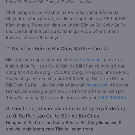
hãng Xe Bến xe Bãi Cháy đi Sa Pa - Lào Cai.
Chất lượng các xe khách đi Sa Pa - Lào Cai từ Bến xe Bãi
Cháy được đánh giá 4.7, với điểm trung bình là 4.7/5 bởi 1051
hành khách. Trong đó hãng xe khách Bến xe Bãi Cháy Sa Pa -
Lào Cai tốt nhất tuyến được đánh giá 4.7/5 bởi 945 hành
khách là nhà xe Phúc Xuyên.
2. Giá vé xe Bến xe Bãi Cháy Sa Pa - Lào Cai
Hiện tại, theo cập nhật mới nhất của
Vexere.com
, giá vé xe
khách đi Sa Pa - Lào Cai từ Bến xe Bãi Cháy có mức giá dao
động từ 470000 đồng - 750000 đồng. Trong đó, nhà xe Phúc
Xuyên có giá vé rẻ nhất, chỉ 470000 đồng. Đặt vé xe Bến xe
Bãi Cháy Sa Pa - Lào Cai chính hãng tại
Vexere.com
để có giá
rẻ nhất, đảm bảo giữ chỗ 100% và hỗ trợ đổi trả vé miễn phí.
Tổng đài tư vấn, đặt vé và đổi trả vé miễn phí:
1900 888684
.
3. Giới thiệu, tư vấn các dòng xe chạy tuyến đường
xe đi Sa Pa - Lào Cai từ Bến xe Bãi Cháy:
Dòng xe đi Sa Pa - Lào Cai từ Bến xe Bãi Cháy limousine 9
chỗ vip, chất lượng cao: Tiện lợi, sang trọng