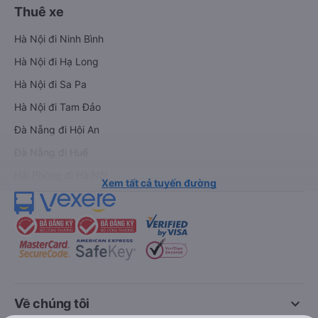
Thuê xe
Hà Nội đi Ninh Bình
Hà Nội đi Hạ Long
Hà Nội đi Sa Pa
Hà Nội đi Tam Đảo
Đà Nẵng đi Hội An
Đà Nẵng đi Huế
Hải Phòng đi Hà Nội
Xem tất cả tuyến đường
keyboard_arrow_down
Về chúng tôi