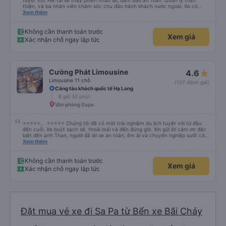
tuyệt vời. Hai tài xế thay phiên nhau lái, đảm bảo an toàn. Quản lý thân
thiện, và ba nhân viên chăm sóc chu đáo hành khách nước ngoài. Xe có
máy lạnh và cổng sạc USB, và dừng thường xuyên ở các khu vực nghỉ ngơi.
Xem thêm
Phí vào nhà vệ sinh là 3.000 VND. Có nhiều loại đồ ăn nhẹ để lựa chọn. Bạn
chỉ cần đợi bên trong bến xe để lên xe, nhưng do bị chậm trễ, hành trình mất
khoảng 9 tiếng. Tôi hài lòng với giá vé 480.000 VND.
Không cần thanh toán trước
Xem giá
Xác nhận chỗ ngay lập tức
Cường Phát Limousine
4.6
Limousine 11 chỗ
(107 đánh giá)
Cảng tàu khách quốc tế Hạ Long
8 giờ 30 phút
Văn phòng Sapa
⭐⭐⭐⭐⭐。 ⭐⭐⭐⭐⭐ Chúng tôi đã có một trải nghiệm du lịch tuyệt vời từ đầu
đến cuối. Xe buýt sạch sẽ, thoải mái và đến đúng giờ. Xin gửi lời cảm ơn đặc
biệt đến anh Than, người đã lái xe an toàn, êm ái và chuyên nghiệp suốt cả
hành trình. Sự cẩn thận của anh ấy khiến chúng tôi cảm thấy thoải mái và
Xem thêm
an tâm mọi lúc. Chúng tôi cũng muốn bày tỏ lòng biết ơn chân thành đến Ivy
vì dịch vụ khách hàng xuất sắc của cô ấy. Cô ấy thân thiện, chuyên nghiệp
và luôn nhanh chóng trả lời các câu hỏi của chúng tôi. Mọi thứ đều được tổ
Không cần thanh toán trước
Xem giá
chức tốt, khiến chuyến đi của chúng tôi suôn sẻ, thú vị và hoàn toàn không
Xác nhận chỗ ngay lập tức
căng thẳng. Chúng tôi thực sự đánh giá cao dịch vụ tuyệt vời và rất khuyến
khích mọi người sử dụng dịch vụ của công ty này nếu đi du lịch tại Việt Nam.
Cảm ơn anh Than và Ivy đã giúp chuyến đi của chúng tôi trở thành một trải
nghiệm tuyệt vời!
Đặt mua vé xe đi Sa Pa từ Bến xe Bãi Cháy