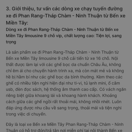
3. Giới thiệu, tư vấn các dòng xe chạy tuyến đường
xe đi Phan Rang-Tháp Chàm - Ninh Thuận từ Bến xe
Miền Tây:
Dòng xe đi Phan Rang-Tháp Chàm - Ninh Thuận từ Bến xe
Miền Tây limousine 9 chỗ vip, chất lượng cao: Tiện lợi, sang
trọng
Là sản phẩm xe đi Phan Rang-Tháp Chàm - Ninh Thuận từ
Bến xe Miền Tây limousine 9 chỗ cải tiến từ xe 16 chỗ. Nội
thất được làm lại với các ghế bọc da chuẩn Châu Âu, không
chỉ êm ái cho chuyến hành trình xa, mà còn mát mẻ và không
hề bị hầm bí như các ghế bọc da bình thường. Kèm theo các
ghế có nhiều tiện nghi hiện đại như ti-vi, tủ lạnh mini, ổ cắm
usb, đèn đọc sách, hệ thống âm thanh cao cấp. Có vách ngăn
riêng biệt giữa khoang lái và khoang hành khách. Khoảng
cách giữa các ghế ngồi rất thoải mái, không nhồi nhét. Luôn
đáp ứng được nhu cầu về sang trọng, thoải mái và tiện nghi
trong việc di chuyển.
Đây là loại xe Bến xe Miền Tây Phan Rang-Tháp Chàm - Ninh
Thuận có hỗ trợ đón/trả tận nơi miễn phí tại nội thành Bến xe