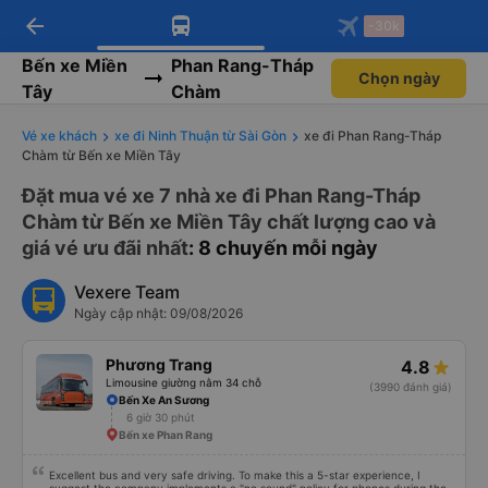
arrow_back
Tải app Vexere ngay!
Tải app Vexere
-30k
Mở app
Mở app
Nhận ưu đãi thành viên độc
-30k/ghế khi đặt vé máy bay qua
quyền
app
Bến xe Miền
Phan Rang-Tháp
Chọn ngày
Tây
Chàm
Vé xe khách
xe đi Ninh Thuận từ Sài Gòn
xe đi Phan Rang-Tháp
Chàm từ Bến xe Miền Tây
Đặt mua vé xe 7 nhà xe đi Phan Rang-Tháp
Chàm từ Bến xe Miền Tây chất lượng cao và
giá vé ưu đãi nhất
: 8 chuyến mỗi ngày
Vexere Team
Ngày cập nhật: 09/08/2026
Phương Trang
4.8
Limousine giường nằm 34 chỗ
(3990 đánh giá)
Bến Xe An Sương
6 giờ 30 phút
Bến xe Phan Rang
Excellent bus and very safe driving. To make this a 5-star experience, I