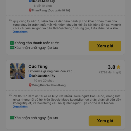
Bến xe Miền Tây
8 giờ 10 phút
Phan Rang (Dọc quốc lộ 1A)
quý công ty nên: 1) kiểm tra và dán tem hành lý cho khách theo màu của
từng chuyến tránh mất mát và nhầm chuyến khi tập kết hàng lên xe. vì mình
có 2 chuyến sài gòn và cần thơ đợi chung 1 khung giờ, 1 địa điểm. vì là khách
thân thiết của quý công ty nên rất hài lòng và tin tưởng. tuy nhiên rất mong
Xem thêm
muốn đội ngũ nhân viên anh chị em nhà xe cùng nhau cải thiện ngày một
phát triển. 2) đồng nhất về cách giao tiếp và CSKH nhẹ nhàng, chu đáo nữa
thì chắc chắn quy công ty là nhà xe được yêu thích và lựa chọn số 1 quy
Không cần thanh toán trước
Xem giá
nhơn. rất cảm ơn quý anh chị em cty cũng như chị Thảo đã lắng nghe và
Xác nhận chỗ ngay lập tức
tiếp nhận. " khách hàng thân thiết nhiều năm của nhà xe từ thời sinh viên"
Cúc Tùng
3.8
Limousine giường nằm đơn 21 chỗ (WC)
(3792 đánh giá)
Bến Xe Miền Tây
10 giờ 20 phút
Cổng Bến Xe Phan Rang
79-05527 Cảm ơn tài xế xe buýt rất nhiều. Tôi là người Hàn Quốc, không biết
gì cả nhưng tôi cứ hỏi trên Google Maps &quot;Bạn có chắc chắn sẽ đến đây
không?&quot; và hỏi những câu hỏi lạ như &quot;Bạn có thể đưa tôi đến
khách sạn của chúng tôi không?&quot; Nhưng tài xế đã quan tâm. của mọi
Xem thêm
thứ. Vốn dĩ tôi đến lúc 2h30 sáng và được thông báo lúc đó nhưng tài xế bảo
tôi ngủ thêm, đợi ở trạm xăng và thậm chí còn đón tôi tại khách sạn bằng xe
limousine vào buổi sáng. ngu ngốc đến mức tôi nghĩ tài xế đã giúp tôi. Nếu
Xác nhận chỗ ngay lập tức
Xem giá
tài xế không ở đó, tôi vẫn đang suy nghĩ về câu chuyện đó vì nó chắc hẳn
rất nguy hiểm.. Cảm ơn rất nhiều.. Cảm ơn xe buýt 79-05527 rất nhiều tài
xế. Mình là người Hàn Quốc không biết gì nhưng tài xế đã giải quyết mọi việc