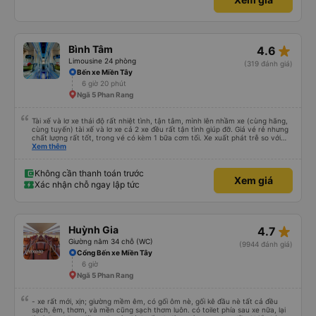
star_rate
Bình Tâm
4.6
Limousine 24 phòng
(319 đánh giá)
Bến xe Miền Tây
6 giờ 20 phút
Ngã 5 Phan Rang
Tài xế và lơ xe thái độ rất nhiệt tình, tận tâm, mình lên nhầm xe (cùng hãng,
cùng tuyến) tài xế và lơ xe cả 2 xe đều rất tận tình giúp đỡ. Giá vé rẻ nhưng
chất lượng rất tốt, trong vé có kèm 1 bữa cơm tối. Xe xuất phát trễ so với
trên app 45p, nhưng do bão nên trời mưa rất to, có thể thông cảm được.
Xem thêm
99/10
Không cần thanh toán trước
Xem giá
Xác nhận chỗ ngay lập tức
star_rate
Huỳnh Gia
4.7
Giường nằm 34 chỗ (WC)
(9944 đánh giá)
Cổng Bến xe Miền Tây
6 giờ
Ngã 5 Phan Rang
- xe rất mới, xịn; giường mềm êm, có gối ôm nè, gối kê đầu nè tất cả đều
sạch, êm, thơm, và mền cũng sạch thơm luôn. có toilet phía sau xe nữa, lại