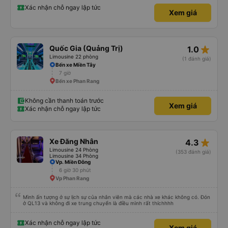
Xác nhận chỗ ngay lập tức
Xem giá
star_rate
Quốc Gia (Quảng Trị)
1.0
Limousine 22 phòng
(1 đánh giá)
Bến xe Miền Tây
7 giờ
Bến xe Phan Rang
Không cần thanh toán trước
Xem giá
Xác nhận chỗ ngay lập tức
star_rate
Xe Đăng Nhân
4.3
Limousine 24 Phòng
(353 đánh giá)
Limousine 34 Phòng
Vp. Miền Đông
6 giờ 30 phút
Vp Phan Rang
Mình ấn tượng ở sự lịch sự của nhân viên mà các nhà xe khác không có. Đón
ở QL13 và không đi xe trung chuyển là điều mình rất thíchhhh
Xác nhận chỗ ngay lập tức
Xem giá