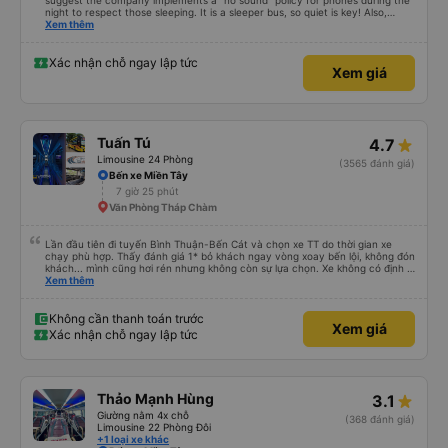
suggest the company implements a "no sound" policy for phones during the
night to respect those sleeping. It is a sleeper bus, so quiet is key! Also,
please display the Wi-Fi password clearly inside the cabin for convenience. I
Xem thêm
would definitely ride with them again! -------------- ​ Xe chất lượng tốt và
tài xế lái xe rất an toàn. Để dịch vụ hoàn hảo hơn, tôi góp ý nhà xe nên có
quy định rõ ràng về việc giữ im lặng (tắt âm thanh điện thoại) vào ban đêm
Xác nhận chỗ ngay lập tức
Xem giá
để tránh làm phiền hành khách khác ngủ. Ngoài ra, nhà xe nên dán sẵn mật
khẩu Wi-Fi trong xe để hành khách dễ dàng sử dụng. Tôi vẫn sẽ tiếp tục ủng
hộ nhà xe trong tương lai!
Tuấn Tú
4.7
Limousine 24 Phòng
(3565 đánh giá)
Bến xe Miền Tây
7 giờ 25 phút
Văn Phòng Tháp Chàm
Lần đầu tiên đi tuyến Bình Thuận-Bến Cát và chọn xe TT do thời gian xe
chạy phù hợp. Thấy đánh giá 1* bỏ khách ngay vòng xoay bến lội, không đón
khách... mình cũng hơi rén nhưng không còn sự lựa chọn. Xe không có định vị
nhưng chạy đúng giờ, lệch có vài phút. Tài xế, phụ xe thân thiện, trả khách
Xem thêm
tận nơi. Xe sạch sẽ, hiện đại có điều máy lạnh mất nắp, nên hơi lạnh cứ phà
phà. Điểm 10 cho chất lượng. Sẽ đi lại nếu có dịp.
Không cần thanh toán trước
Xem giá
Xác nhận chỗ ngay lập tức
Thảo Mạnh Hùng
3.1
Giường nằm 4x chỗ
(368 đánh giá)
Limousine 22 Phòng Đôi
+1 loại xe khác