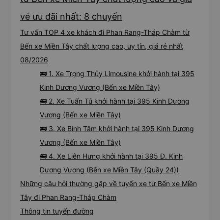
dừng xe thường xuyên theo lịch trình, đặc biệt là vì tôi dự định sẽ đi tuyến
đường này một lần nữa vào tuần tới.
vé ưu đãi nhất: 8 chuyến
Tư vấn TOP 4 xe khách đi Phan Rang-Tháp Chàm từ
Bến xe Miền Tây chất lượng cao, uy tín, giá rẻ nhất
08/2026
🚌 1. Xe Trọng Thủy Limousine khởi hành tại 395
Kinh Dương Vương (Bến xe Miền Tây)
🚌 2. Xe Tuấn Tú khởi hành tại 395 Kinh Dương
Vương (Bến xe Miền Tây)
🚌 3. Xe Bình Tâm khởi hành tại 395 Kinh Dương
Vương (Bến xe Miền Tây)
🚌 4. Xe Liên Hưng khởi hành tại 395 Đ. Kinh
Dương Vương (Bến xe Miền Tây (Quầy 24))
Những câu hỏi thường gặp về tuyến xe từ Bến xe Miền
Tây đi Phan Rang-Tháp Chàm
Thông tin tuyến đường