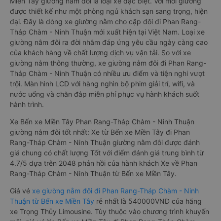
Miền Tây giường nằm đôi là loại xe đặc biệt. Với mỗi giường
được thiết kế như một phòng ngủ khách sạn sang trọng, hiện
đại. Đây là dòng xe giường nằm cho cặp đôi đi Phan Rang-
Tháp Chàm - Ninh Thuận mới xuất hiện tại Việt Nam. Loại xe
giường nằm đôi ra đời nhằm đáp ứng yêu cầu ngày càng cao
của khách hàng về chất lượng dịch vụ vận tải. So với xe
giường nằm thông thường, xe giường nằm đôi đi Phan Rang-
Tháp Chàm - Ninh Thuận có nhiều ưu điểm và tiện nghi vượt
trội. Màn hình LCD với hàng nghìn bộ phim giải trí, wifi, và
nước uống và chăn đắp miễn phí phục vụ hành khách suốt
hành trình.
Xe Bến xe Miền Tây Phan Rang-Tháp Chàm - Ninh Thuận
giường nằm đôi tốt nhất: Xe từ Bến xe Miền Tây đi Phan
Rang-Tháp Chàm - Ninh Thuận giường nằm đôi được đánh
giá chung có chất lượng Tốt với điểm đánh giá trung bình từ
4.7/5 dựa trên 2048 phản hồi của hành khách Xe về Phan
Rang-Tháp Chàm - Ninh Thuận từ Bến xe Miền Tây.
Giá vé
xe giường nằm đôi đi Phan Rang-Tháp Chàm - Ninh
Thuận từ Bến xe Miền Tây
rẻ nhất là 540000VND của hãng
xe Trọng Thủy Limousine. Tùy thuộc vào chương trình khuyến